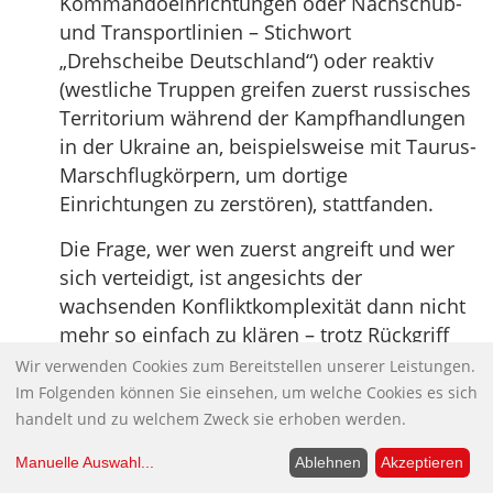
Kommandoeinrichtungen oder Nachschub-
und Transportlinien – Stichwort
„Drehscheibe Deutschland“) oder reaktiv
(westliche Truppen greifen zuerst russisches
Territorium während der Kampfhandlungen
in der Ukraine an, beispielsweise mit Taurus-
Marschflugkörpern, um dortige
Einrichtungen zu zerstören), stattfanden.
Die Frage, wer wen zuerst angreift und wer
sich verteidigt, ist angesichts der
wachsenden Konfliktkomplexität dann nicht
mehr so einfach zu klären – trotz Rückgriff
auf die „Definition der Aggression“, die 1974
Wir verwenden Cookies zum Bereitstellen unserer Leistungen.
in einer Resolution der UN-
Im Folgenden können Sie einsehen, um welche Cookies es sich
Generalversammlung (A/RES/3314 (XXIX) vom
handelt und zu welchem Zweck sie erhoben werden.
14. Dezember 1974) fixiert wurde. Und sind
Manuelle Auswahl
...
Ablehnen
Akzeptieren
die beteiligten Entscheidungsträger