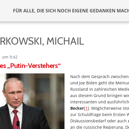
FÜR ALLE, DIE SICH NOCH EIGENE GEDANKEN MAC
KOWSKI, MICHAIL
1 um 9:42
es „Putin-Verstehers“
Nach dem Gespräch zwischen 
und Joe Biden geht die Mein
Russland in zahlreichen Medi
aus diesem Grund bringen wir
interessanten und ausführlic
Becker
[
1
]. Möglicherweise st
zur Schuldfrage beim Ersten W
Diskussionsbedarf oder auch e
an die russische Regierung. De