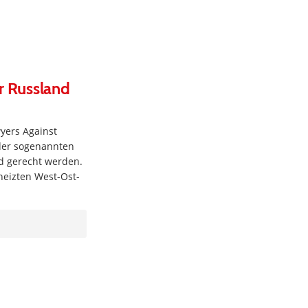
ir Russland
wyers Against
 der sogenannten
nd gerecht werden.
heizten West-Ost-