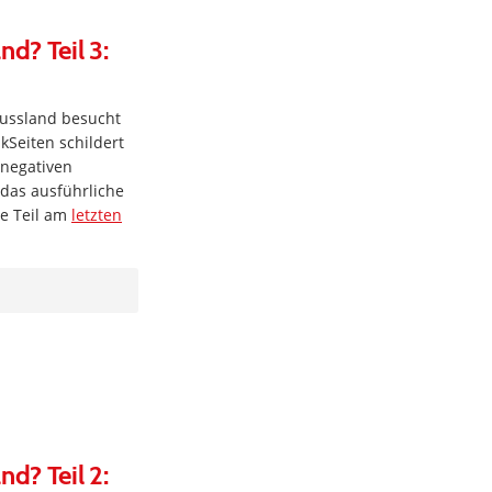
d? Teil 3:
 Russland besucht
kSeiten schildert
 negativen
das ausführliche
te Teil am
letzten
d? Teil 2: