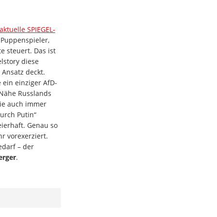
 aktuelle SPIEGEL-
m Puppenspieler,
e steuert. Das ist
elstory diese
 Ansatz deckt.
 ein einziger AfD-
 Nähe Russlands
wie auch immer
urch Putin“
eierhaft. Genau so
r vorexerziert.
darf – der
erger
.