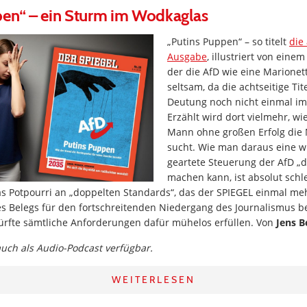
pen“ – ein Sturm im Wodkaglas
„Putins Puppen“ – so titelt
die
Ausgabe
, illustriert von eine
der die AfD wie eine Marionett
seltsam, da die achtseitige Tit
Deutung noch nicht einmal im
Erzählt wird dort vielmehr, wie
Mann ohne großen Erfolg die
sucht. Wie man daraus eine 
geartete Steuerung der AfD „d
machen kann, ist absolut schl
as Potpourri an „doppelten Standards“, das der SPIEGEL einmal meh
s Belegs für den fortschreitenden Niedergang des Journalismus be
dürfte sämtliche Anforderungen dafür mühelos erfüllen. Von
Jens B
 auch als Audio-Podcast verfügbar.
WEITERLESEN