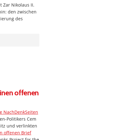
 Zar Nikolaus II.
hin: den zwischen
sierung des
einen offenen
ie NachDenkSeiten
en-Politikers Cem
itz und verlinkten
n offenen Brief
nks Project for the