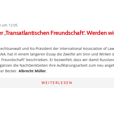
8 um 12:05
er ‚Transatlantischen Freundschaft‘. Werden w
Rechtsanwalt und Ko-Präsident der International Association of La
ANA, hat in einem längeren Essay die Zweifel am Sinn und Wirken
 Freundschaft“ beschrieben. Er bezweifelt, dass wir damit Russla
rgänzen die NachDenkSeiten ihre Aufklärungsarbeit zum neu ange
eter Becker.
Albrecht Müller
.
WEITERLESEN