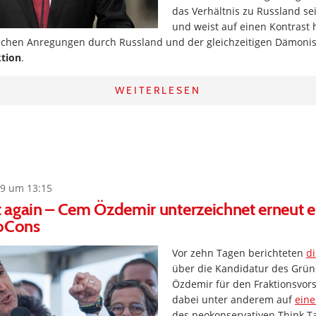
das Verhältnis zu Russland seit
und weist auf einen Kontrast 
ischen Anregungen durch Russland und der gleichzeitigen Dämoni
tion
.
WEITERLESEN
9 um 13:15
it again – Cem Özdemir unterzeichnet erneut 
eoCons
Vor zehn Tagen berichteten
d
über die Kandidatur des Grün
Özdemir für den Fraktionsvors
dabei unter anderem auf
eine
des neokonservativen Think Ta