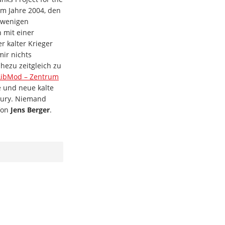
m Jahre 2004, den
 wenigen
 mit einer
r kalter Krieger
ir nichts
hezu zeitgleich zu
LibMod – Zentrum
 und neue kalte
tury. Niemand
Von
Jens Berger
.