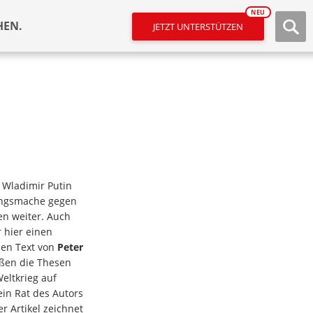
NEU
HEN.
JETZT UNTERSTÜTZEN
Wladimir Putin
ungsmache gegen
en weiter. Auch
 hier einen
hen Text von
Peter
oßen die Thesen
eltkrieg auf
in Rat des Autors
r Artikel zeichnet