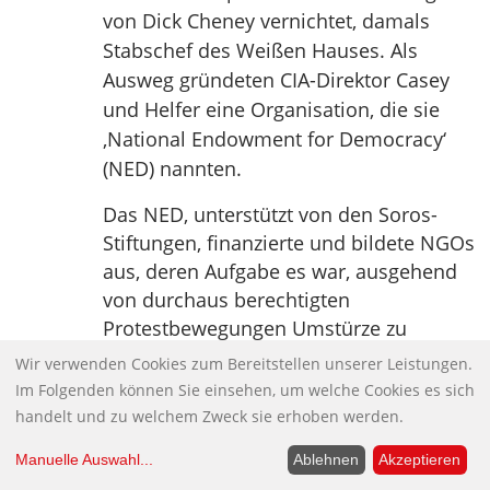
von Dick Cheney vernichtet, damals
Stabschef des Weißen Hauses. Als
Ausweg gründeten CIA-Direktor Casey
und Helfer eine Organisation, die sie
‚National Endowment for Democracy‘
(NED) nannten.
Das NED, unterstützt von den Soros-
Stiftungen, finanzierte und bildete NGOs
aus, deren Aufgabe es war, ausgehend
von durchaus berechtigten
Protestbewegungen Umstürze zu
organisieren; so etwa Otpor (Serbisch:
Wir verwenden Cookies zum Bereitstellen unserer Leistungen.
Widerstand). Sie war eine studentische
Im Folgenden können Sie einsehen, um welche Cookies es sich
Oppositions-NGO, die von Washington
handelt und zu welchem Zweck sie erhoben werden.
erschaffen und nach Serbien
Manuelle Auswahl
...
Ablehnen
Akzeptieren
hineingetragen wurde. Sie konnte