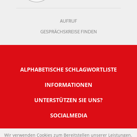
AUFRUF
GESPRÄCHSKREISE FINDEN
ALPHABETISCHE SCHLAGWORTLISTE
INFORMATIONEN
Warum NachDenkSeiten
UNTERSTÜTZEN SIE UNS?
Wer steckt dahinter
Der Förderverein: IQM
SOCIALMEDIA
Tipps zur Nutzung der NachDenkSeiten
Allgemeine Spendeninformationen
Banner und E-Mail-Signaturen
IMPRESSUM
Werden Sie Fördermitglied
Wir verwenden Cookies zum Bereitstellen unserer Leistungen.