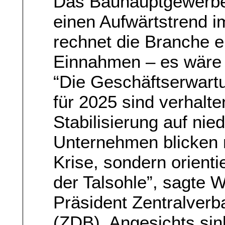
Das Bauhauptgewerbe 
einen Aufwärtstrend 
rechnet die Branche 
Einnahmen – es wäre 
“Die Geschäftserwar
für 2025 sind verhalte
Stabilisierung auf nie
Unternehmen blicken ni
Krise, sondern orient
der Talsohle”, sagte 
Präsident Zentralver
(ZDB). Angesichts s