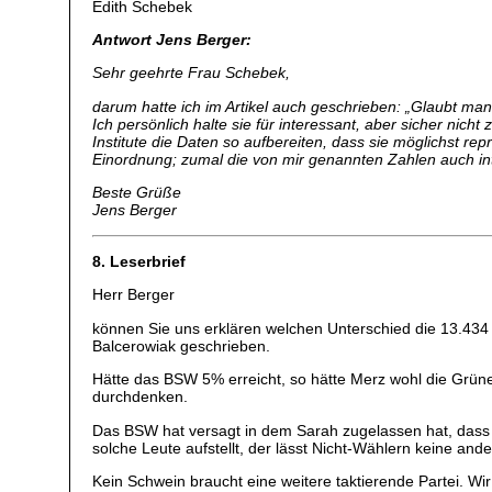
Edith Schebek
Antwort Jens Berger:
Sehr geehrte Frau Schebek,
darum hatte ich im Artikel auch geschrieben: „Glaubt m
Ich persönlich halte sie für interessant, aber sicher nic
Institute die Daten so aufbereiten, dass sie möglichst r
Einordnung; zumal die von mir genannten Zahlen auch intu
Beste Grüße
Jens Berger
8. Leserbrief
Herr Berger
können Sie uns erklären welchen Unterschied die 13.434
Balcerowiak geschrieben.
Hätte das BSW 5% erreicht, so hätte Merz wohl die Grün
durchdenken.
Das BSW hat versagt in dem Sarah zugelassen hat, dass e
solche Leute aufstellt, der lässt Nicht-Wählern keine an
Kein Schwein braucht eine weitere taktierende Partei. W