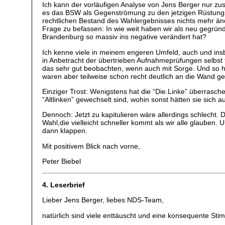
Ich kann der vorläufigen Analyse von Jens Berger nur zus
es das BSW als Gegenströmung zu den jetzigen Rüstungslo
rechtlichen Bestand des Wahlergebnisses nichts mehr änd
Frage zu befassen: In wie weit haben wir als neu gegrün
Brandenburg so massiv ins negative verändert hat?
Ich kenne viele in meinem engeren Umfeld, auch und ins
in Anbetracht der übertrieben Aufnahmeprüfungen selbst 
das sehr gut beobachten, wenn auch mit Sorge. Und so 
waren aber teilweise schon recht deutlich an die Wand ge
Einziger Trost: Wenigstens hat die “Die.Linke” überrasche
“Altlinken” gewechselt sind, wohin sonst hätten sie sic
Dennoch: Jetzt zu kapitulieren wäre allerdings schlecht.
Wahl,die vielleicht schneller kommt als wir alle glaube
dann klappen.
Mit positivem Blick nach vorne,
Peter Biebel
4. Leserbrief
Lieber Jens Berger, liebes NDS-Team,
natürlich sind viele enttäuscht und eine konsequente S