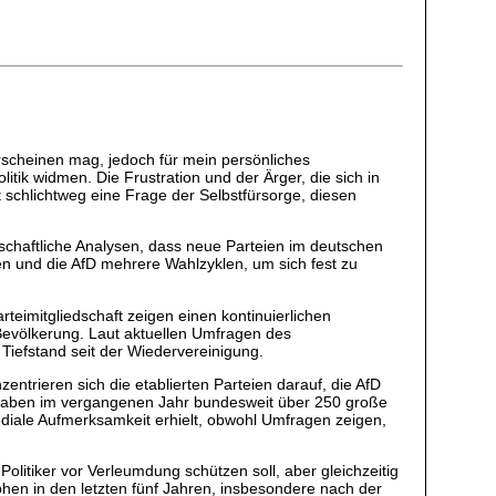
erscheinen mag, jedoch für mein persönliches
tik widmen. Die Frustration und der Ärger, die sich in
t schlichtweg eine Frage der Selbstfürsorge, diesen
schaftliche Analysen, dass neue Parteien im deutschen
nen und die AfD mehrere Wahlzyklen, um sich fest zu
teimitgliedschaft zeigen einen kontinuierlichen
 Bevölkerung. Laut aktuellen Umfragen des
 Tiefstand seit der Wiedervereinigung.
ntrieren sich die etablierten Parteien darauf, die AfD
 haben im vergangenen Jahr bundesweit über 250 große
iale Aufmerksamkeit erhielt, obwohl Umfragen zeigen,
litiker vor Verleumdung schützen soll, aber gleichzeitig
aphen in den letzten fünf Jahren, insbesondere nach der