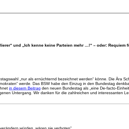
erlierer“ und „Ich kenne keine Parteien mehr …!“ – oder: Requiem 
stagswahl „nur als ernüchternd bezeichnet werden“ könne. Die Ära Scho
demokraten“ werde. Das BSW habe den Einzug in den Bundestag denkbar
chnet
in diesem Beitrag
den neuen Bundestag als „eine De-facto-Einheitsp
 eigenen Untergang. Wir danken für die zahlreichen und interessanten L
verändern würden, wären sie verboten”.