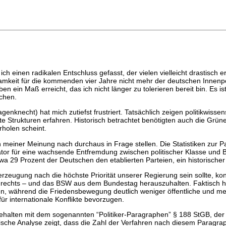
h einen radikalen Entschluss gefasst, der vielen vielleicht drastisch 
mkeit für die kommenden vier Jahre nicht mehr der deutschen Innenpoli
 ein Maß erreicht, das ich nicht länger zu tolerieren bereit bin. Es is
echen.
necht) hat mich zutiefst frustriert. Tatsächlich zeigen politikwissen
te Strukturen erfahren. Historisch betrachtet benötigten auch die Grü
rholen scheint.
einer Meinung nach durchaus in Frage stellen. Die Statistiken zur Par
ikator für eine wachsende Entfremdung zwischen politischer Klasse und
a 29 Prozent der Deutschen den etablierten Parteien, ein historischer
eugung nach die höchste Priorität unserer Regierung sein sollte, konze
gen rechts – und das BSW aus dem Bundestag herauszuhalten. Faktisch
, während die Friedensbewegung deutlich weniger öffentliche und med
r internationale Konflikte bevorzugen.
ehalten mit dem sogenannten “Politiker-Paragraphen” § 188 StGB, der Po
istische Analyse zeigt, dass die Zahl der Verfahren nach diesem Paragr