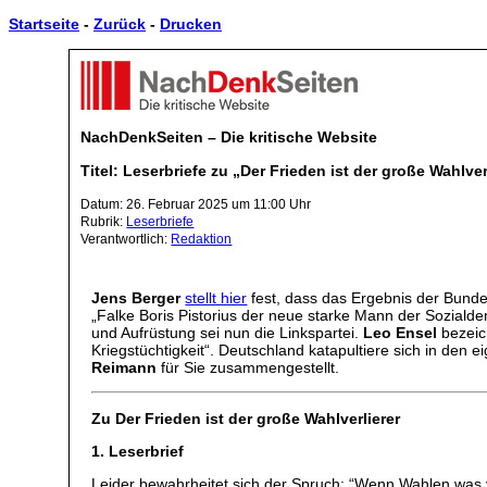
Startseite
-
Zurück
-
Drucken
NachDenkSeiten – Die kritische Website
Titel: Leserbriefe zu „Der Frieden ist der große Wahlv
Datum: 26. Februar 2025 um 11:00 Uhr
Rubrik:
Leserbriefe
Verantwortlich:
Redaktion
Jens Berger
stellt hier
fest, dass das Ergebnis der Bunde
„Falke Boris Pistorius der neue starke Mann der Sozial
und Aufrüstung sei nun die Linkspartei.
Leo Ensel
bezei
Kriegstüchtigkeit“. Deutschland katapultiere sich in den
Reimann
für Sie zusammengestellt.
Zu Der Frieden ist der große Wahlverlierer
1. Leserbrief
Leider bewahrheitet sich der Spruch: “Wenn Wahlen was 