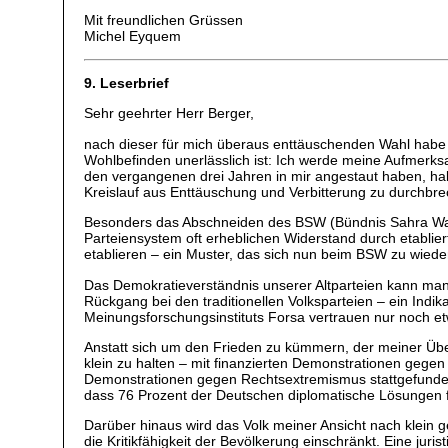
Mit freundlichen Grüssen
Michel Eyquem
9. Leserbrief
Sehr geehrter Herr Berger,
nach dieser für mich überaus enttäuschenden Wahl habe ic
Wohlbefinden unerlässlich ist: Ich werde meine Aufmerksa
den vergangenen drei Jahren in mir angestaut haben, haben
Kreislauf aus Enttäuschung und Verbitterung zu durchbr
Besonders das Abschneiden des BSW (Bündnis Sahra Wagenk
Parteiensystem oft erheblichen Widerstand durch etablier
etablieren – ein Muster, das sich nun beim BSW zu wiede
Das Demokratieverständnis unserer Altparteien kann man m
Rückgang bei den traditionellen Volksparteien – ein Ind
Meinungsforschungsinstituts Forsa vertrauen nur noch etw
Anstatt sich um den Frieden zu kümmern, der meiner Überz
klein zu halten – mit finanzierten Demonstrationen ge
Demonstrationen gegen Rechtsextremismus stattgefunden
dass 76 Prozent der Deutschen diplomatische Lösungen fü
Darüber hinaus wird das Volk meiner Ansicht nach klein g
die Kritikfähigkeit der Bevölkerung einschränkt. Eine jur