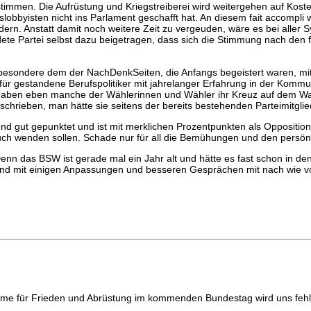
timmen. Die Aufrüstung und Kriegstreiberei wird weitergehen auf Koste
bbyisten nicht ins Parlament geschafft hat. An diesem fait accompli 
ern. Anstatt damit noch weitere Zeit zu vergeuden, wäre es bei aller 
dete Partei selbst dazu beigetragen, dass sich die Stimmung nach den 
besondere dem der NachDenkSeiten, die Anfangs begeistert waren, mit
für gestandene Berufspolitiker mit jahrelanger Erfahrung in der Kommu
haben eben manche der Wählerinnen und Wähler ihr Kreuz auf dem Wahl
schrieben, man hätte sie seitens der bereits bestehenden Parteimitglie
nd gut gepunktet und ist mit merklichen Prozentpunkten als Opposition v
h auch wenden sollen. Schade nur für all die Bemühungen und den pers
 Denn das BSW ist gerade mal ein Jahr alt und hätte es fast schon in 
n. Und mit einigen Anpassungen und besseren Gesprächen mit nach wie v
timme für Frieden und Abrüstung im kommenden Bundestag wird uns feh