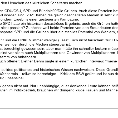
den Ursachen des kürzlichen Scheiterns machen.
rteien CDU/CSU, SPD und Bündnis90/Die Grünen. Auch diese Parteien ha
uert worden sind. 2021 haben die gleich geschalteten Medien in sehr ku
sondern Ergebnis einer gesteuerten Kampagne.
ie SPD hatte ein historisch desaströses Ergebnis, auch die Grünen hat
s nicht passiert? Zunächst weil beide Parteien von den Steuerleuten d
nspartei SPD und die Grünen über ein stabiles Potential von Wählern, d
 und die LINKEN immer weniger (Lasst Euch nicht täuschen: zur EU-Wa
der weniger durch die Medien steuerbar ist.
 berechtigt gewesen sein, aber man hätte ihn schneller lockern müsse
e sind vor allem auch Multiplikatoren und Gewinner von Multiplikatoren
r Stamm von Anhängern.
en auch offener: Diether Dehm sagte in einem kürzlichen Interview, “m
ten solides politisches und historisches Wissen nachweisen. Diese Grun
termin – teilweise berechtigte – Kritik am BSW geübt und ist aus der 
llig unsensibel.
SW geben nicht auf. Nur unabhängige, quer denkende Leute können helf
ltüten im Politikbetrieb, brauchen wir dringend kluge Frauen und Män