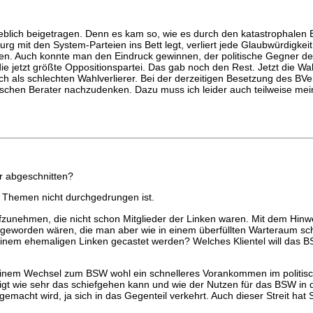
heblich beigetragen. Denn es kam so, wie es durch den katastrophale
g mit den System-Parteien ins Bett legt, verliert jede Glaubwürdigke
en. Auch konnte man den Eindruck gewinnen, der politische Gegner des 
e jetzt größte Oppositionspartei. Das gab noch den Rest. Jetzt die Wa
 als schlechten Wahlverlierer. Bei der derzeitigen Besetzung des BVer
alschen Berater nachzudenken. Dazu muss ich leider auch teilweise me
r abgeschnitten?
en Themen nicht durchgedrungen ist.
fzunehmen, die nicht schon Mitglieder der Linken waren. Mit dem Hinwe
r geworden wären, die man aber wie in einem überfüllten Warteraum sch
 einem ehemaligen Linken gecastet werden? Welches Klientel will das B
n einem Wechsel zum BSW wohl ein schnelleres Vorankommen im politis
eigt wie sehr das schiefgehen kann und wie der Nutzen für das BSW in 
macht wird, ja sich in das Gegenteil verkehrt. Auch dieser Streit hat