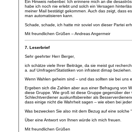
Ein Hinweis nebenbei: Ich erinnere mich an die desaströs
habe ich noch nie erlebt und solch ein Versagen hinterl
meiner Mail bestätigt gekommen. Auch das zeigt, dass es 
man automatisieren kann.
Schade, schade, ich hatte mir soviel von dieser Partei e
Mit freundlichen Grüßen – Andreas Angermeir
7. Leserbrief
Sehr geehrter Herr Berger,
ich schätze viele Ihrer Beiträge, da sie meist gut recherc
a. auf Umfragen/Statistiken von infratest dimap bezieh
Wenn Wahlen geheim sind – und das sollten sie bei uns 
Ergeben sich die Zahlen aber aus einer Befragung von Wä
diese Gruppe. Wie groß ist diese Gruppe gegenüber der 
Schlechtverdiener auskunftsbereiter als Besserverdie
dass einige nicht die Wahrheit sagen – wie eben bei jede
Was bezwecken Sie also mit dem Bezug auf eine solche “
Über eine Antwort von Ihnen würde ich mich freuen.
Mit freundlichen Grüßen