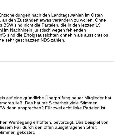
n Entscheidungen nach den Landtagswahlen im Osten
it, an den Zuständen etwas verändern zu wollen. Ohne
BSW sind nicht die Parteien, die in den letzten 19
hl im Nachhinein juristisch wegen fehlenden
fG sind die Erfolgsaussichten ohnehin als aussichtslos
ine sehr geschätzten NDS zählen.
is auf eine gründliche Überprüfung neuer Mitglieder hat
moren ließ. Das hat mit Sicherheit viele Stimmen
SW denn ansprechen? Für zwei echt linke Parteien ist
chen Werdegang erhofften, bevorzugt. Das Beispiel von
diesem Fall durch den offen ausgetragenen Streit
 Stimmen gekostet.