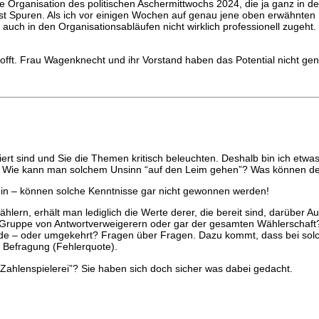
e Organisation des politischen Aschermittwochs 2024, die ja ganz in d
ässt Spuren. Als ich vor einigen Wochen auf genau jene oben erwähnten
auch in den Organisationsabläufen nicht wirklich professionell zugeht.
rhofft. Frau Wagenknecht und ihr Vorstand haben das Potential nicht ge
hiert sind und Sie die Themen kritisch beleuchten. Deshalb bin ich etwas
en. Wie kann man solchem Unsinn “auf den Leim gehen”? Was können d
ein – können solche Kenntnisse gar nicht gewonnen werden!
hlern, erhält man lediglich die Werte derer, die bereit sind, darüber
Gruppe von Antwortverweigerern oder gar der gesamten Wählerschaft? 
nende – oder umgekehrt? Fragen über Fragen. Dazu kommt, dass bei s
r Befragung (Fehlerquote).
Zahlenspielerei”? Sie haben sich doch sicher was dabei gedacht.