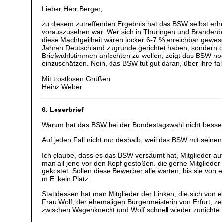
Lieber Herr Berger,
zu diesem zutreffenden Ergebnis hat das BSW selbst er
vorauszusehen war. Wer sich in Thüringen und Brandenbur
diese Machtgeilheit wären locker 6-7 % erreichbar gewes
Jahren Deutschland zugrunde gerichtet haben, sondern di
Briefwahlstimmen anfechten zu wollen, zeigt das BSW noch
einzuschätzen. Nein, das BSW tut gut daran, über ihre f
Mit trostlosen Grüßen
Heinz Weber
6. Leserbrief
Warum hat das BSW bei der Bundestagswahl nicht besse
Auf jeden Fall nicht nur deshalb, weil das BSW mit sein
Ich glaube, dass es das BSW versäumt hat, Mitglieder au
man all jene vor den Kopf gestoßen, die gerne Mitgliede
gekostet. Sollen diese Bewerber alle warten, bis sie von
m.E. kein Platz.
Stattdessen hat man Mitglieder der Linken, die sich vo
Frau Wolf, der ehemaligen Bürgermeisterin von Erfurt, z
zwischen Wagenknecht und Wolf schnell wieder zunichte ge