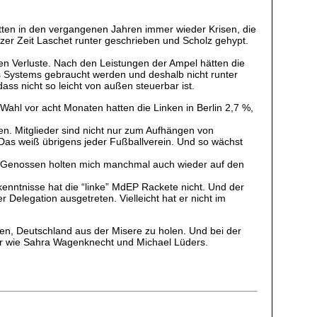
tten in den vergangenen Jahren immer wieder Krisen, die
rzer Zeit Laschet runter geschrieben und Scholz gehypt.
ten Verluste. Nach den Leistungen der Ampel hätten die
es Systems gebraucht werden und deshalb nicht runter
ass nicht so leicht von außen steuerbar ist.
hl vor acht Monaten hatten die Linken in Berlin 2,7 %,
n. Mitglieder sind nicht nur zum Aufhängen von
. Das weiß übrigens jeder Fußballverein. Und so wächst
eine Genossen holten mich manchmal auch wieder auf den
dkenntnisse hat die “linke” MdEP Rackete nicht. Und der
Delegation ausgetreten. Vielleicht hat er nicht im
en, Deutschland aus der Misere zu holen. Und bei der
ner wie Sahra Wagenknecht und Michael Lüders.