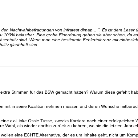
an den Nachwahlbefragungen von infratest dimap …“. Es ist dem Leser 
ht zu 100% belastbar. Eine grobe Einordnung geben sie aber schon, da es
epräsentativ sind. Wenn man eine bestimmte Fehlertoleranz mit einbezieh
itiv glaubhaft sind.
 extra Stimmen für das BSW gemacht hätten? Warum diese gefehlt habe
en mit in seine Koalition nehmen müssen und deren Wünsche mitberück
ine ex-Linke Ossie Tusse, zwecks Karriere nach einer erfolgreichen Wa
dere Wahl, als wieder dorthin zurück zu kehren, wo sie die letzten Jah
ir wollen eine ECHTE Alternative, der es um Inhalte geht, nicht um Ko