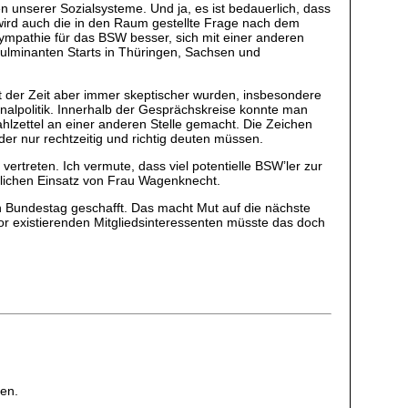
n unserer Sozialsysteme. Und ja, es ist bedauerlich, dass
wird auch die in den Raum gestellte Frage nach dem
Sympathie für das BSW besser, sich mit einer anderen
fulminanten Starts in Thüringen, Sachsen und
 der Zeit aber immer skeptischer wurden, insbesondere
nalpolitik. Innerhalb der Gesprächskreise konnte man
zettel an einer anderen Stelle gemacht. Die Zeichen
der nur rechtzeitig und richtig deuten müssen.
ertreten. Ich vermute, dass viel potentielle BSW’ler zur
önlichen Einsatz von Frau Wagenknecht.
den Bundestag geschafft. Das macht Mut auf die nächste
or existierenden Mitgliedsinteressenten müsste das doch
len.