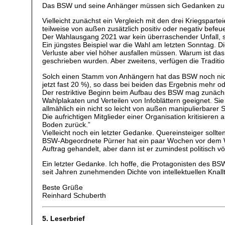
Das BSW und seine Anhänger müssen sich Gedanken zu 
Vielleicht zunächst ein Vergleich mit den drei Kriegspa
teilweise von außen zusätzlich positiv oder negativ befe
Der Wahlausgang 2021 war kein überraschender Unfall, 
Ein jüngstes Beispiel war die Wahl am letzten Sonntag. D
Verluste aber viel höher ausfallen müssen. Warum ist da
geschrieben wurden. Aber zweitens, verfügen die Traditio
Solch einen Stamm von Anhängern hat das BSW noch nicht
jetzt fast 20 %), so dass bei beiden das Ergebnis mehr o
Der restriktive Beginn beim Aufbau des BSW mag zunächst
Wahlplakaten und Verteilen von Infoblättern geeignet. Si
allmählich ein nicht so leicht von außen manipulierbare
Die aufrichtigen Mitglieder einer Organisation kritisier
Boden zurück.”
Vielleicht noch ein letzter Gedanke. Quereinsteiger soll
BSW-Abgeordnete Pürner hat ein paar Wochen vor dem Wahl
Auftrag gehandelt, aber dann ist er zumindest politisch vö
Ein letzter Gedanke. Ich hoffe, die Protagonisten des B
seit Jahren zunehmenden Dichte von intellektuellen Knal
Beste Grüße
Reinhard Schuberth
5. Leserbrief