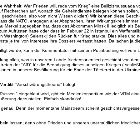
te Wahrheit: Wer Frieden will, rede vom Krieg” eine Bellizismussuad
f Recherchen auf, wonach die Geheimdienste belegen können sollen, d
rm geschrieben, also vom nicht Wissen diktiert) Wir kennen diese Geschi
ass die NATO, entgegen aller Absprachen, ihren Wirkungskreis immer 
Merkel zugegeben hat, dass das Abkommen Minsk II lediglich als Beru
um Aufrüsten hatte oder dass im Februar 22 in Istanbul ein Waffenstills
in Washington) Selenskij den Rücken für Krieg stärkte. Dies alles un
te je frei von Interesse ihre Dossiers verfasst hätten. Da lachen ja di
ligt wurde, kann der Kommentator mit seinem Putinbashing voll vom L
ung alles, was in unserem Lande friedensorientiert geschieht von dem 
reten der “AfD” für die Beendigung dieses unseligen Krieges ( schließli
tionen in unserer Bevölkerung für ein Ende der Töteterei in der Ukraine
Verdikt “Verschwörungstheorie” belegt.
Russen ” eingebleut wird, gibt ein Medienkonsortium wie der VRM ei
ußerung darzustellen. Einfach skandalös!
enau. Denn der momentane Mainstream scheint geschichtsvergessen g
beln lassen; denn ohne Frieden und unseren unermüdlichen friedlichen E