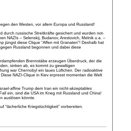
s gegen den Westen, vor allem Europa und Russland!
d durch russische Streitkräfte gesichert und wurden not-
en NAZIs – Selenskij, Budanov, Arestovich, Melnik u.a. –
mp jüngst diese Clique “Affen mit Granaten”! Deshalb hat
eg gegen Russland begonnen und dabei diese
verdampfenden Brennstäbe erzeugen Überdruck, der die
öden, sinken ab, es kommt zu gewaltigen
ung war Chernobyl ein laues Lüftchen. Der radioaktive
 Diese NAZI-Clique in Kiev erpresst momentan die Welt
srael-affine Trump dem Iran ein nicht-akzeptables
 Fall ein, sind die USA im Krieg mit Russland und China!
on auslösen könnte.
uf “lächerliche Kriegstüchtigkeit” vorbereiten.