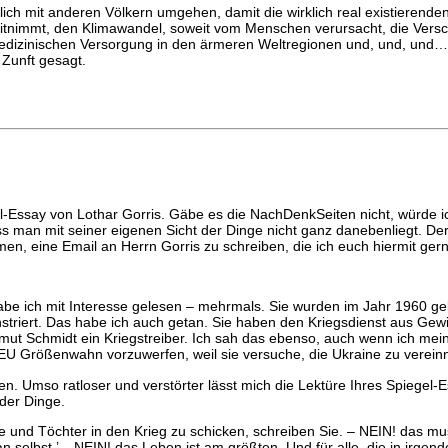
tlich mit anderen Völkern umgehen, damit die wirklich real existieren
mitnimmt, den Klimawandel, soweit vom Menschen verursacht, die Ve
medizinischen Versorgung in den ärmeren Weltregionen und, und, und…
 Zunft gesagt.
l-Essay von Lothar Gorris. Gäbe es die NachDenkSeiten nicht, würde 
an mit seiner eigenen Sicht der Dinge nicht ganz danebenliegt. Der T
, eine Email an Herrn Gorris zu schreiben, die ich euch hiermit gern
habe ich mit Interesse gelesen – mehrmals. Sie wurden im Jahr 1960 g
riert. Das habe ich auch getan. Sie haben den Kriegsdienst aus Gewi
mut Schmidt ein Kriegstreiber. Ich sah das ebenso, auch wenn ich mein
r EU Größenwahn vorzuwerfen, weil sie versuche, die Ukraine zu verei
en. Umso ratloser und verstörter lässt mich die Lektüre Ihres Spiegel-E
der Dinge.
hne und Töchter in den Krieg zu schicken, schreiben Sie. – NEIN! das m
man selbst.’ – NEIN! das Leben ist am größten. Und für alle, die in irg