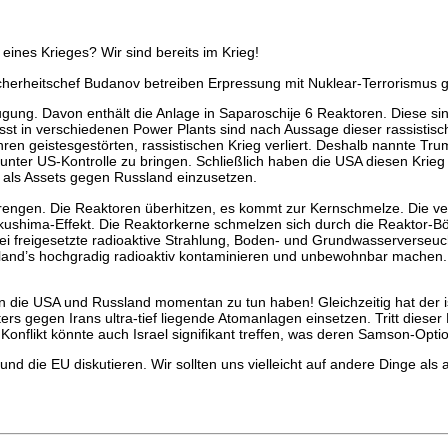
eines Krieges? Wir sind bereits im Krieg!
Sicherheitschef Budanov betreiben Erpressung mit Nuklear-Terrorismu
gung. Davon enthält die Anlage in Saparoschije 6 Reaktoren. Diese sin
st in verschiedenen Power Plants sind nach Aussage dieser rassistisch
ren geistesgestörten, rassistischen Krieg verliert. Deshalb nannte Tru
 unter US-Kontrolle zu bringen. Schließlich haben die USA diesen Kri
e als Assets gegen Russland einzusetzen.
rengen. Die Reaktoren überhitzen, es kommt zur Kernschmelze. Die 
ushima-Effekt. Die Reaktorkerne schmelzen sich durch die Reaktor-B
 freigesetzte radioaktive Strahlung, Boden- und Grundwasserverseuch
ssland’s hochgradig radioaktiv kontaminieren und unbewohnbar machen.
n die USA und Russland momentan zu tun haben! Gleichzeitig hat der i
ters gegen Irans ultra-tief liegende Atomanlagen einsetzen. Tritt dieser
Konflikt könnte auch Israel signifikant treffen, was deren Samson-Opti
und die EU diskutieren. Wir sollten uns vielleicht auf andere Dinge als a