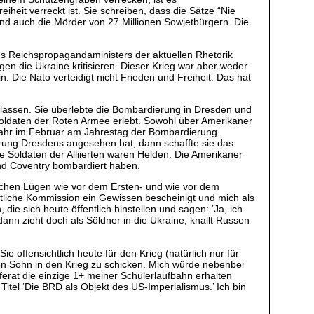
eiheit verreckt ist. Sie schreiben, dass die Sätze “Nie
ind auch die Mörder von 27 Millionen Sowjetbürgern. Die
es Reichspropagandaministers der aktuellen Rhetorik
en die Ukraine kritisieren. Dieser Krieg war aber weder
. Die Nato verteidigt nicht Frieden und Freiheit. Das hat
erlassen. Sie überlebte die Bombardierung in Dresden und
Soldaten der Roten Armee erlebt. Sowohl über Amerikaner
s Jahr im Februar am Jahrestag der Bombardierung
erung Dresdens angesehen hat, dann schaffte sie das
le Soldaten der Alliierten waren Helden. Die Amerikaner
nd Coventry bombardiert haben.
eichen Lügen wie vor dem Ersten- und wie vor dem
aatliche Kommission ein Gewissen bescheinigt und mich als
 die sich heute öffentlich hinstellen und sagen: ‘Ja, ich
dann zieht doch als Söldner in die Ukraine, knallt Russen
e offensichtlich heute für den Krieg (natürlich nur für
n Sohn in den Krieg zu schicken. Mich würde nebenbei
eferat die einzige 1+ meiner Schülerlaufbahn erhalten
Titel ‘Die BRD als Objekt des US-Imperialismus.’ Ich bin