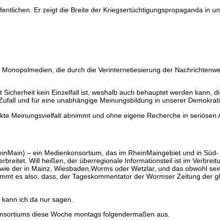
ffentlichen. Er zeigt die Breite der Kriegsertüchtigungspropaganda in 
der Monopolmedien, die durch die Verinternetiesierung der Nachrichte
it Sicherheit kein Einzelfall ist, weshalb auch behauptet werden kann, d
 Zufall und für eine unabhängige Meinungsbildung in unserer Demokrati
te Meinungsvielfalt abnimmt und ohne eigene Recherche in seriösen Al
einMain) – ein Medienkonsortium, das im RheinMaingebiet und in Süd- 
eitet. Will heißen, der überregionale Informationsteil ist im Verbreitung
 wie der in Mainz, Wiesbaden,Worms oder Wetzlar, und das obwohl se
kommt es also, dass, der Tageskommentator der Wormser Zeitung der gl
, kann ich da nur sagen.
onsortiums diese Woche montags folgendermaßen aus.