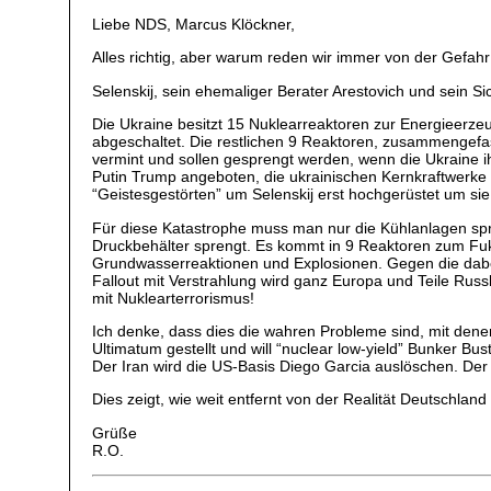
Liebe NDS, Marcus Klöckner,
Alles richtig, aber warum reden wir immer von der Gefahr 
Selenskij, sein ehemaliger Berater Arestovich und sein 
Die Ukraine besitzt 15 Nuklearreaktoren zur Energieerzeu
abgeschaltet. Die restlichen 9 Reaktoren, zusammengefas
vermint und sollen gesprengt werden, wenn die Ukraine ih
Putin Trump angeboten, die ukrainischen Kernkraftwerke
“Geistesgestörten” um Selenskij erst hochgerüstet um si
Für diese Katastrophe muss man nur die Kühlanlagen sp
Druckbehälter sprengt. Es kommt in 9 Reaktoren zum Fuk
Grundwasserreaktionen und Explosionen. Gegen die dabei
Fallout mit Verstrahlung wird ganz Europa und Teile Ru
mit Nuklearterrorismus!
Ich denke, dass dies die wahren Probleme sind, mit dene
Ultimatum gestellt und will “nuclear low-yield” Bunker Bus
Der Iran wird die US-Basis Diego Garcia auslöschen. Der 
Dies zeigt, wie weit entfernt von der Realität Deutschland 
Grüße
R.O.