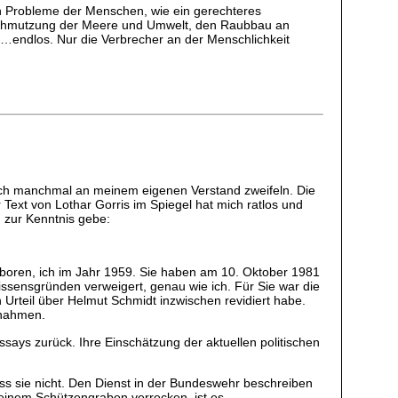
den Probleme der Menschen, wie ein gerechteres
rschmutzung der Meere und Umwelt, den Raubbau an
…endlos. Nur die Verbrecher an der Menschlichkeit
ich manchmal an meinem eigenen Verstand zweifeln. Die
ext von Lothar Gorris im Spiegel hat mich ratlos und
 zur Kenntnis gebe:
eboren, ich im Jahr 1959. Sie haben am 10. Oktober 1981
ssensgründen verweigert, genau wie ich. Für Sie war die
 Urteil über Helmut Schmidt inzwischen revidiert habe.
nnahmen.
ssays zurück. Ihre Einschätzung der aktuellen politischen
uss sie nicht. Den Dienst in der Bundeswehr beschreiben
endeinem Schützengraben verrecken, ist es