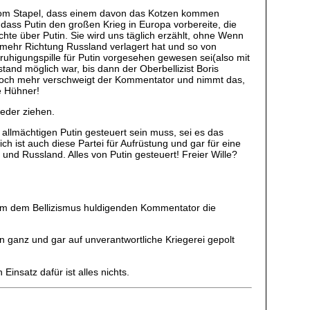
a vom Stapel, dass einem davon das Kotzen kommen
ass Putin den großen Krieg in Europa vorbereite, die
chte über Putin. Sie wird uns täglich erzählt, ohne Wenn
mehr Richtung Russland verlagert hat und so von
higungspille für Putin vorgesehen gewesen sei(also mit
tand möglich war, bis dann der Oberbellizist Boris
d noch mehr verschweigt der Kommentator und nimmt das,
e Hühner!
eder ziehen.
allmächtigen Putin gesteuert sein muss, sei es das
ch ist auch diese Partei für Aufrüstung und gar für eine
 und Russland. Alles von Putin gesteuert! Freier Wille?
nem dem Bellizismus huldigenden Kommentator die
anz und gar auf unverantwortliche Kriegerei gepolt
insatz dafür ist alles nichts.