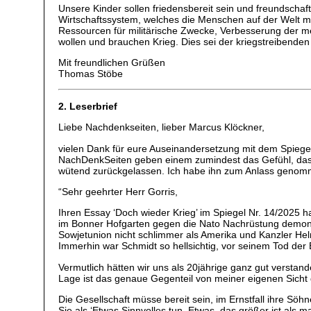
Unsere Kinder sollen friedensbereit sein und freundschaf
Wirtschaftssystem, welches die Menschen auf der Welt 
Ressourcen für militärische Zwecke, Verbesserung der 
wollen und brauchen Krieg. Dies sei der kriegstreibenden
Mit freundlichen Grüßen
Thomas Stöbe
2. Leserbrief
Liebe Nachdenkseiten, lieber Marcus Klöckner,
vielen Dank für eure Auseinandersetzung mit dem Spiege
NachDenkSeiten geben einem zumindest das Gefühl, dass m
wütend zurückgelassen. Ich habe ihn zum Anlass genommen
“Sehr geehrter Herr Gorris,
Ihren Essay ‘Doch wieder Krieg’ im Spiegel Nr. 14/2025 
im Bonner Hofgarten gegen die Nato Nachrüstung demonst
Sowjetunion nicht schlimmer als Amerika und Kanzler Hel
Immerhin war Schmidt so hellsichtig, vor seinem Tod de
Vermutlich hätten wir uns als 20jährige ganz gut verstand
Lage ist das genaue Gegenteil von meiner eigenen Sicht 
Die Gesellschaft müsse bereit sein, im Ernstfall ihre Sö
Sie als ‘Etwas Sinnvolles tun. Etwas, das größer ist als 