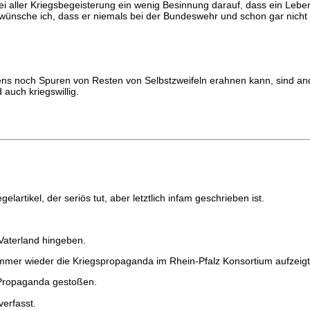
i aller Kriegsbegeisterung ein wenig Besinnung darauf, dass ein Leb
wünsche ich, dass er niemals bei der Bundeswehr und schon gar nicht a
ns noch Spuren von Resten von Selbstzweifeln erahnen kann, sind ande
d auch kriegswillig.
lartikel, der seriös tut, aber letztlich infam geschrieben ist.
Vaterland hingeben.
r immer wieder die Kriegspropaganda im Rhein-Pfalz Konsortium aufzeigt
 Propaganda gestoßen.
verfasst.