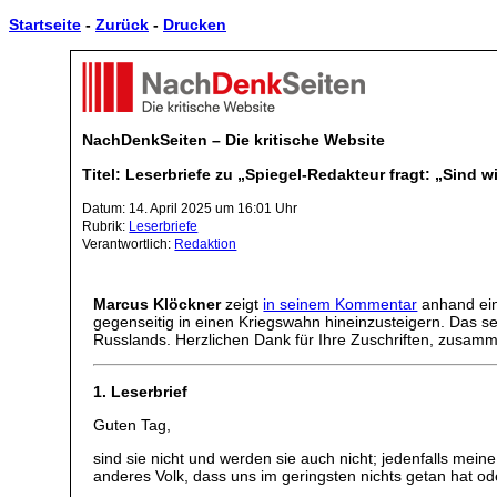
Startseite
-
Zurück
-
Drucken
NachDenkSeiten – Die kritische Website
Titel: Leserbriefe zu „Spiegel-Redakteur fragt: „Sind w
Datum: 14. April 2025 um 16:01 Uhr
Rubrik:
Leserbriefe
Verantwortlich:
Redaktion
Marcus Klöckner
zeigt
in seinem Kommentar
anhand ein
gegenseitig in einen Kriegswahn hineinzusteigern. Das sei
Russlands. Herzlichen Dank für Ihre Zuschriften, zusam
1. Leserbrief
Guten Tag,
sind sie nicht und werden sie auch nicht; jedenfalls mei
anderes Volk, dass uns im geringsten nichts getan hat od