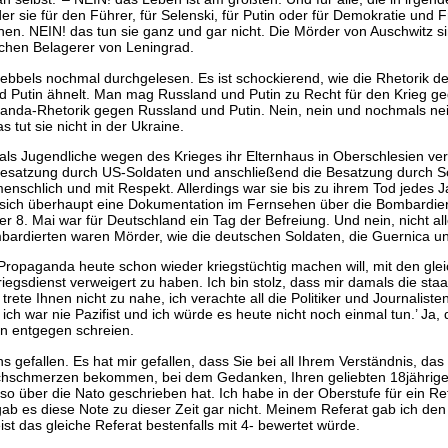
er sie für den Führer, für Selenski, für Putin oder für Demokratie und Fr
hen. NEIN! das tun sie ganz und gar nicht. Die Mörder von Auschwitz s
schen Belagerer von Leningrad.
oebbels nochmal durchgelesen. Es ist schockierend, wie die Rhetorik d
d Putin ähnelt. Man mag Russland und Putin zu Recht für den Krieg geg
aganda-Rhetorik gegen Russland und Putin. Nein, nein und nochmals nein
s tut sie nicht in der Ukraine.
e als Jugendliche wegen des Krieges ihr Elternhaus in Oberschlesien v
ie Besatzung durch US-Soldaten und anschließend die Besatzung durch 
menschlich und mit Respekt. Allerdings war sie bis zu ihrem Tod jede
ie sich überhaupt eine Dokumentation im Fernsehen über die Bombardi
r 8. Mai war für Deutschland ein Tag der Befreiung. Und nein, nicht al
bardierten waren Mörder, wie die deutschen Soldaten, die Guernica u
 Propaganda heute schon wieder kriegstüchtig machen will, mit den gl
Kriegsdienst verweigert zu haben. Ich bin stolz, dass mir damals die st
rete Ihnen nicht zu nahe, ich verachte all die Politiker und Journalisten,
ch war nie Pazifist und ich würde es heute nicht noch einmal tun.’ Ja, 
en entgegen schreien.
fallen. Es hat mir gefallen, dass Sie bei all Ihrem Verständnis, das Si
uchschmerzen bekommen, bei dem Gedanken, Ihren geliebten 18jährige
ur so über die Nato geschrieben hat. Ich habe in der Oberstufe für ein R
gab es diese Note zu dieser Zeit gar nicht. Meinem Referat gab ich den 
st das gleiche Referat bestenfalls mit 4- bewertet würde.