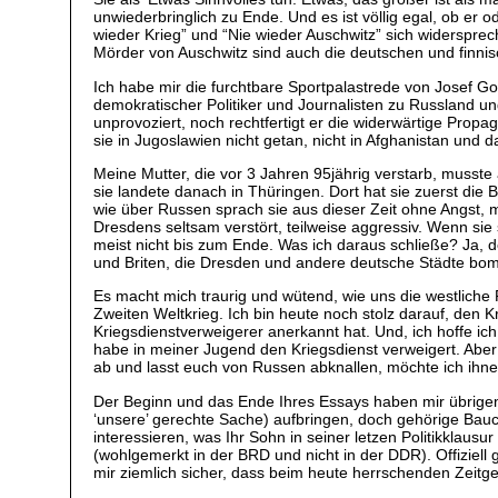
unwiederbringlich zu Ende. Und es ist völlig egal, ob er od
wieder Krieg” und “Nie wieder Auschwitz” sich widersprec
Mörder von Auschwitz sind auch die deutschen und finni
Ich habe mir die furchtbare Sportpalastrede von Josef G
demokratischer Politiker und Journalisten zu Russland un
unprovoziert, noch rechtfertigt er die widerwärtige Prop
sie in Jugoslawien nicht getan, nicht in Afghanistan und da
Meine Mutter, die vor 3 Jahren 95jährig verstarb, musst
sie landete danach in Thüringen. Dort hat sie zuerst d
wie über Russen sprach sie aus dieser Zeit ohne Angst, 
Dresdens seltsam verstört, teilweise aggressiv. Wenn s
meist nicht bis zum Ende. Was ich daraus schließe? Ja, de
und Briten, die Dresden und andere deutsche Städte bom
Es macht mich traurig und wütend, wie uns die westliche
Zweiten Weltkrieg. Ich bin heute noch stolz darauf, den 
Kriegsdienstverweigerer anerkannt hat. Und, ich hoffe ich t
habe in meiner Jugend den Kriegsdienst verweigert. Aber i
ab und lasst euch von Russen abknallen, möchte ich ihn
Der Beginn und das Ende Ihres Essays haben mir übrigens ge
‘unsere’ gerechte Sache) aufbringen, doch gehörige Ba
interessieren, was Ihr Sohn in seiner letzen Politikklaus
(wohlgemerkt in der BRD und nicht in der DDR). Offiziell 
mir ziemlich sicher, dass beim heute herrschenden Zeitgei