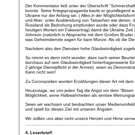
Der Kommentator ließ unter der Überschrift “Schmerzhaf
konnte. Seine Kriegspropaganda baute er grundlegend au
Ukraine nur der Anfang sei. ( Alles in der Möglichkeitsfo
und Aber; unter Ausblendung von Tatsachen wie denen, d
Russland als Bedrohung empfunden wurde oder dass Frau 
heutigen Worten ein Fakevertrag) damit die Ukraine Zeit z
Johnson (natürlich in Absprache mit dem Großen Bruder 
was Geheimdienste sagen für bare Münze. Als ob die Diens
Nachdem also den Diensten hohe Glaubwürdigkeit zugebil
So nimmt es denn nicht wunder, dass nach seiner Beurteil
durchaus auf sein Glaubwürdigkeit hinterfragenswerte Eint
2-jährige Dienstpflicht in der Armee), seien es Demonstra
Kann nicht sein!
Zu Coronazeiten wurden Erzählungen dieser Art mit dem 
Heutzutage, wo uns jeden Tag die Angst vor dem “Bösen 
Möglichkeit, seine Halbwahrheiten als seriöse Meinungsä
Seien wir wachsam und beobachten unser Medienumfeld g
und spielt für dieses Ziel mit unseren Ängsten.
Wir sollten uns aber nicht unsere Herzen und Hirne verne
4. Leserbrief!