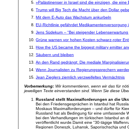
»Palästinenser in Israel sind die einzigen, die ei
Trump will Big Tech die Macht über den Dollar geb
Mit dem E-Auto das Wachstum ankurbeln
EU-Richtlinie gefährdet Medikamentenversorgung 
Jens Südekum – “Bei steigender Lebenserwartung 
Grüne warnen vor hohen Kosten schwarz-roter Ent
How the US became the biggest military emitter an
Säubern und bleiben
An den Rand gedrängt: Die mediale Marginalisierun
Wenn Journalisten zu Regierungssprechern werde
Jean Zieglers ziemlich verzweifeltes Vermächtnis
Vorbemerkung:
Wir kommentieren, wenn wir das für nötig
jeweiligen Texte einverstanden sind. Wenn Sie diese Übers
Russland stellt Maximalforderungen an die Ukr
Bei den Friedensgesprächen in Istanbul hat Russl
Moskaus Maximalforderungen – und dürfte für Kiew
Russland hat als Bedingung für eine umfassende 
bei den Verhandlungen im türkischen Istanbul an 
veröffentlicht wurde.Damit eine “30-tägige Waffenru
Regionen Doneszk, Luhansk, Saporischschja und C