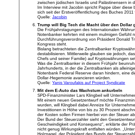
zwischen jüdischen Israelis und Palästinensern in 
Im Interview mit Jacobin spricht Pappe über diese 
sich seit der Erstveröffentlichung des Buches 201
Quelle:
Jacobin
Trump will Big Tech die Macht über den Dollar
Die Frühjahrstagungen des Internationalen Währung
Notenbanker kehrten mit einem mulmigen Gefühl n
Durchführungsverordnung von Präsident Donald Tr
Kongress steht.
Bislang betrachteten die Zentralbanker Kryptowähr
destabilisieren. Mittlerweile glauben sie jedoch
Chefs und seiner Familie) auf Kryptowährungen setz
Was die Zentralbanker in diesem Frühjahr beunruhi
Jahrhunderts, in der die Zentralbanken als allein
Notenbank Federal Reserve daran hindern, eine 
Dollar-Hegemonie avancieren würden.
Quelle:
Yanis Varoufakis auf Project Syndicate
Mit dem E-Auto das Wachstum ankurbeln
SPD-Finanzminister Lars Klingbeil will Unternehme
Mit einem neuen Gesetzentwurf möchte Finanzminis
wurden, will Klingbeil dabei Anreize für Unterneh
Investitionen in Höhe von bis zu 30 Prozent absch
der Kosten sollen Firmen hierbei von der Steuer a
Der Bund der Steuerzahler sieht den Gesetzentwurf
Geschwindigkeit und Konsequenz“, erklärte der Prä
nicht genug Wirkungskraft entfalten würden. „Unte
Holznagel, der Präsident des Bunds der Steuerzah