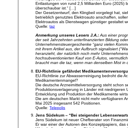
Entlastungen von rund 2,5 Milliarden Euro (2025) b
überschaubar ist.“ […]
Der Gesetzentwurf, den Klingbeil vorgelegt hat, sie
betrieblich genutztes Elektroauto anschaffen, sol
Elektroautos als Dienstwagen günstiger gestaltet 
Quelle:
taz
Anmerkung unseres Lesers J.A.:
Aus einer progr
der seit Jahrzehnten unterfinanzierten Bildung ode
Unternehmensteuergeschenke “ganz vielen Kommu
mit ihrem Artikel aus, der Aufbruch signalisiert 
heranzieht, der natürlich noch mehr Unternehmens
hochsubventionierten Kauf von E-Autos, vermutlich 
braucht man die taz, wenn man denselben Mist in 
EU-Richtlinie gefährdet Medikamentenversorg
EU-Richtlinie zur Abwasserreinigung bedroht die A
Medikamentenmangel?
Die deutsche Arzneimittelversorgung steht schon s
Produktionsverlagerung in Länder mit niedrigeren 
Entwicklung und Produktion der Medikamente wirtsc
Die am deutschen Markt nicht mehr verfügbaren Arzn
Mai 2025 insgesamt 542 Positionen.
Quelle:
Telepolis
Jens Südekum – “Bei steigender Lebenserwartu
Jens Südekum ist neuer Chefberater von Finanzminis
Er war einer der Autoren des Konzeptpapiers, das 