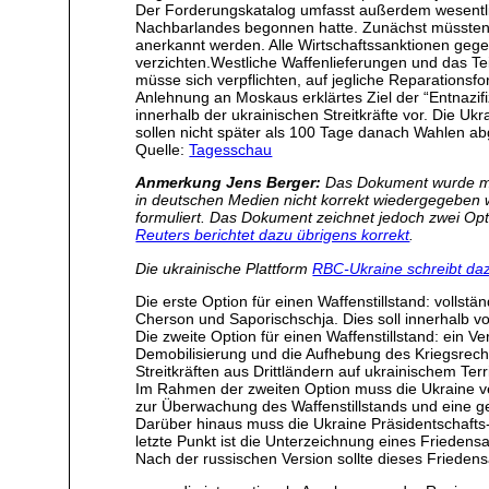
Der Forderungskatalog umfasst außerdem wesentli
Nachbarlandes begonnen hatte. Zunächst müssten di
anerkannt werden. Alle Wirtschaftssanktionen geg
verzichten.Westliche Waffenlieferungen und das T
müsse sich verpflichten, auf jegliche Reparationsf
Anlehnung an Moskaus erklärtes Ziel der “Entnazif
innerhalb der ukrainischen Streitkräfte vor. Die 
sollen nicht später als 100 Tage danach Wahlen a
Quelle:
Tagesschau
Anmerkung Jens Berger:
Das Dokument wurde mit
in deutschen Medien nicht korrekt wiedergegeben wi
formuliert. Das Dokument zeichnet jedoch zwei Opt
Reuters berichtet dazu übrigens korrekt
.
Die ukrainische Plattform
RBC-Ukraine schreibt da
Die erste Option für einen Waffenstillstand: voll
Cherson und Saporischschja. Dies soll innerhalb vo
Die zweite Option für einen Waffenstillstand: ein V
Demobilisierung und die Aufhebung des Kriegsrecht
Streitkräften aus Drittländern auf ukrainischem Terr
Im Rahmen der zweiten Option muss die Ukraine v
zur Überwachung des Waffenstillstands und eine geg
Darüber hinaus muss die Ukraine Präsidentschafts
letzte Punkt ist die Unterzeichnung eines Friede
Nach der russischen Version sollte dieses Friede