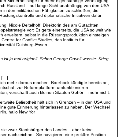
rten Sicherheitslage für mehr eigenständige Verteidigung
urch Russland – auf lange Sicht unabhängig von den USA
n in den militärischen Fähigkeiten zu schließen, die
stungskontrolle und diplomatische Initiativen dafür
ung. Nicole Deitelhoff, Direktorin des am Gutachten
ppelstrategie vor: Es gelte einerseits, die USA so weit wie
 erweitern, selbst in die Rüstungsproduktion einsteigen
entre for Conflict Studies, des Instituts für
iversität Duisburg-Essen.
ist ja mal originell. Schon George Orwell wusste: Krieg
. […]
leich mehr daraus machen. Baerbock kündigte bereits an,
entschaft zur Reformplattform umfunktionieren.
ten, verschafft auch kleinen Staaten Gehör – mehr nicht.
 weltweite Beliebtheit hält sich in Grenzen – in den USA und
keine gute Erinnerung hinterlassen zu haben. Der Wechsel
rlin, hallo New Yor
d sie zwar Staatsbürger des Landes – aber keine
ser nachzeichnet. Sie navigieren eine prekäre Position