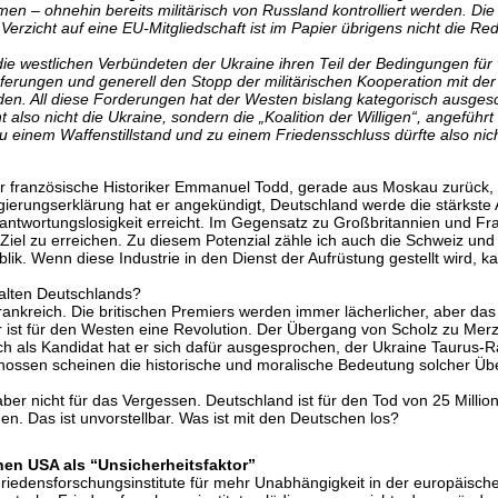
hmen – ohnehin bereits militärisch von Russland kontrolliert werden. D
m Verzicht auf eine EU-Mitgliedschaft ist im Papier übrigens nicht die
 die westlichen Verbündeten der Ukraine ihren Teil der Bedingungen f
erungen und generell den Stopp der militärischen Kooperation mit der
n. All diese Forderungen hat der Westen bislang kategorisch ausges
lso nicht die Ukraine, sondern die „Koalition der Willigen“, angeführ
 zu einem Waffenstillstand und zu einem Friedensschluss dürfte also nic
französische Historiker Emmanuel Todd, gerade aus Moskau zurück, er
 Regierungserklärung hat er angekündigt, Deutschland werde die stärks
rantwortungslosigkeit erreicht. Im Gegensatz zu Großbritannien und Fr
s Ziel zu erreichen. Zu diesem Potenzial zähle ich auch die Schweiz und
ik. Wenn diese Industrie in den Dienst der Aufrüstung gestellt wird, 
.
halten Deutschlands?
rankreich. Die britischen Premiers werden immer lächerlicher, aber das
er ist für den Westen eine Revolution. Der Übergang von Scholz zu Merz
 Noch als Kandidat hat er sich dafür ausgesprochen, der Ukraine Taurus-R
nossen scheinen die historische und moralische Bedeutung solcher Übe
aber nicht für das Vergessen. Deutschland ist für den Tod von 25 Milli
den. Das ist unvorstellbar. Was ist mit den Deutschen los?
hen USA als “Unsicherheitsfaktor”
Friedensforschungsinstitute für mehr Unabhängigkeit in der europäisc