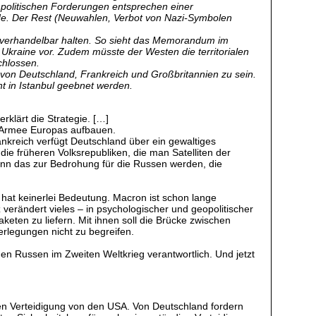
ie politischen Forderungen entsprechen einer
 Rede. Der Rest (Neuwahlen, Verbot von Nazi-Symbolen
ür verhandelbar halten. So sieht das Memorandum im
 Ukraine vor. Zudem müsste der Westen die territorialen
chlossen.
t von Deutschland, Frankreich und Großbritannien zu sein.
ht in Istanbul geebnet werden.
klärt die Strategie. […]
te Armee Europas aufbauen.
ankreich verfügt Deutschland über ein gewaltiges
 die früheren Volksrepubliken, die man Satelliten der
kann das zur Bedrohung für die Russen werden, die
 hat keinerlei Bedeutung. Macron ist schon lange
 verändert vieles – in psychologischer und geopolitischer
aketen zu liefern. Mit ihnen soll die Brücke zwischen
rlegungen nicht zu begreifen.
onen Russen im Zweiten Weltkrieg verantwortlich. Und jetzt
hen Verteidigung von den USA. Von Deutschland fordern