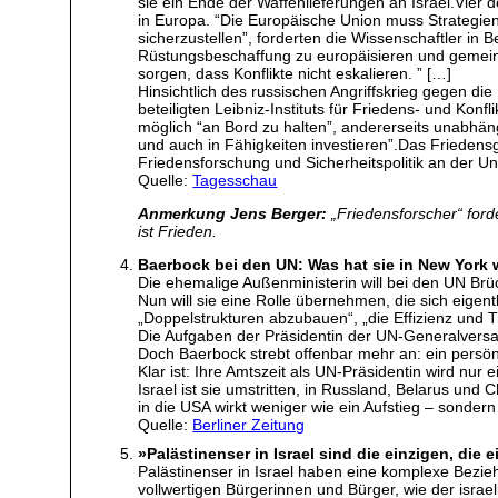
sie ein Ende der Waffenlieferungen an Israel.Vier 
in Europa. “Die Europäische Union muss Strategie
sicherzustellen”, forderten die Wissenschaftler in 
Rüstungsbeschaffung zu europäisieren und gemeins
sorgen, dass Konflikte nicht eskalieren. ” […]
Hinsichtlich des russischen Angriffskrieg gegen di
beteiligten Leibniz-Instituts für Friedens- und Kon
möglich “an Bord zu halten”, andererseits unabhän
und auch in Fähigkeiten investieren”.Das Friedensgut
Friedensforschung und Sicherheitspolitik an der Un
Quelle:
Tagesschau
Anmerkung Jens Berger:
„Friedensforscher“ ford
ist Frieden.
Baerbock bei den UN: Was hat sie in New York w
Die ehemalige Außenministerin will bei den UN Brü
Nun will sie eine Rolle übernehmen, die sich eige
„Doppelstrukturen abzubauen“, „die Effizienz und T
Die Aufgaben der Präsidentin der UN-Generalversamm
Doch Baerbock strebt offenbar mehr an: ein persön
Klar ist: Ihre Amtszeit als UN-Präsidentin wird nur 
Israel ist sie umstritten, in Russland, Belarus un
in die USA wirkt weniger wie ein Aufstieg – sonder
Quelle:
Berliner Zeitung
»Palästinenser in Israel sind die einzigen, di
Palästinenser in Israel haben eine komplexe Bezie
vollwertigen Bürgerinnen und Bürger, wie der israe