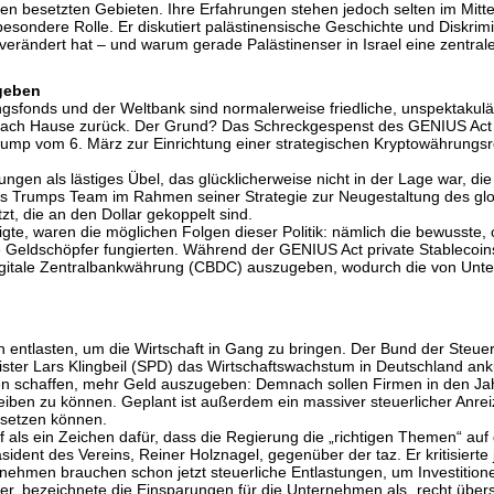
den besetzten Gebieten. Ihre Erfahrungen stehen jedoch selten im Mitte
besondere Rolle. Er diskutiert palästinensische Geschichte und Diskrim
1 verändert hat – und warum gerade Palästinenser in Israel eine zentr
 geben
sfonds und der Weltbank sind normalerweise friedliche, unspektakulä
ach Hause zurück. Der Grund? Das Schreckgespenst des GENIUS Act –
ump vom 6. März zur Einrichtung einer strategischen Kryptowährungs
ungen als lästiges Übel, das glücklicherweise nicht in der Lage war, d
, dass Trumps Team im Rahmen seiner Strategie zur Neugestaltung des 
t, die an den Dollar gekoppelt sind.
gte, waren die möglichen Folgen dieser Politik: nämlich die bewusste
ige Geldschöpfer fungierten. Während der GENIUS Act private Stablecoi
digitale Zentralbankwährung (CBDC) auszugeben, wodurch die von Un
n entlasten, um die Wirtschaft in Gang zu bringen. Der Bund der Steuer
ter Lars Klingbeil (SPD) das Wirtschaftswachstum in Deutschland anku
men schaffen, mehr Geld auszugeben: Demnach sollen Firmen in den Jahr
reiben zu können. Geplant ist außerdem ein massiver steuerlicher Anre
bsetzen können.
 als ein Zeichen dafür, dass die Regierung die „richtigen Themen“ auf
sident des Vereins, Reiner Holznagel, gegenüber der taz. Er kritisier
rnehmen brauchen schon jetzt steuerliche Entlastungen, um Investition
ler, bezeichnete die Einsparungen für die Unternehmen als „recht üb