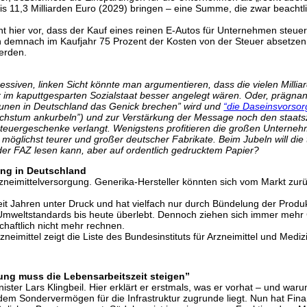
is 11,3 Milliarden Euro (2029) bringen – eine Summe, die zwar beachtli
ht hier vor, dass der Kauf eines reinen E-Autos für Unternehmen steuerli
len demnach im Kaufjahr 75 Prozent der Kosten von der Steuer absetzen
werden.
essiven, linken Sicht könnte man argumentieren, dass die vielen Milliar
r im kaputtgesparten Sozialstaat besser angelegt wären. Oder, prägnant
nen in Deutschland das Genick brechen” wird und
“die Daseinsvorsor
(“Wachstum ankurbeln”) und zur Verstärkung der Message noch den staa
teuergeschenke verlangt. Wenigstens profitieren die großen Unterne
möglichst teurer und großer deutscher Fabrikate. Beim Jubeln will die t
der FAZ lesen kann, aber auf ordentlich gedrucktem Papier?
ung in Deutschland
rzneimittelversorgung. Generika-Hersteller könnten sich vom Markt zur
eit Jahren unter Druck und hat vielfach nur durch Bündelung der Produ
Umweltstandards bis heute überlebt. Dennoch ziehen sich immer mehr G
haftlich nicht mehr rechnen.
eimittel zeigt die Liste des Bundesinstituts für Arzneimittel und Med
ng muss die Lebensarbeitszeit steigen”
ter Lars Klingbeil. Hier erklärt er erstmals, was er vorhat – und warum
dem Sondervermögen für die Infrastruktur zugrunde liegt. Nun hat Fina