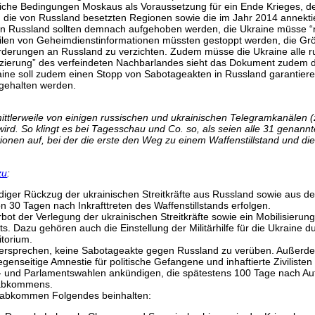
che Bedingungen Moskaus als Voraussetzung für ein Ende Krieges, der
e von Russland besetzten Regionen sowie die im Jahr 2014 annektierte
en Russland sollten demnach aufgehoben werden, die Ukraine müsse “ne
eilen von Geheimdienstinformationen müssten gestoppt werden, die Gr
orderungen an Russland zu verzichten. Zudem müsse die Ukraine alle ru
izierung” des verfeindeten Nachbarlandes sieht das Dokument zudem di
Ukraine soll zudem einen Stopp von Sabotageakten in Russland garantie
bgehalten werden.
tlerweile von einigen russischen und ukrainischen Telegramkanälen (
rd. So klingt es bei Tagesschau und Co. so, als seien alle 31 genannt
ionen auf, bei der die erste den Weg zu einem Waffenstillstand und di
zu
:
ständiger Rückzug der ukrainischen Streitkräfte aus Russland sowie au
n 30 Tagen nach Inkrafttreten des Waffenstillstands erfolgen.
erbot der Verlegung der ukrainischen Streitkräfte sowie ein Mobilisieru
s. Dazu gehören auch die Einstellung der Militärhilfe für die Ukraine
itorium.
ersprechen, keine Sabotageakte gegen Russland zu verüben. Außerde
enseitige Amnestie für politische Gefangene und inhaftierte Zivilisten 
- und Parlamentswahlen ankündigen, die spätestens 100 Tage nach Aufh
nsabkommens.
nsabkommen Folgendes beinhalten: