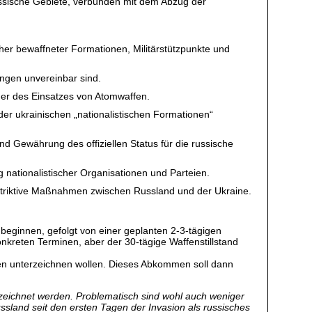
ussische Gebiete, verbunden mit dem Abzug der
scher bewaffneter Formationen, Militärstützpunkte und
ngen unvereinbar sind.
der des Einsatzes von Atomwaffen.
der ukrainischen „nationalistischen Formationen“
d Gewährung des offiziellen Status für die russische
nationalistischer Organisationen und Parteien.
restriktive Maßnahmen zwischen Russland und der Ukraine.
beginnen, gefolgt von einer geplanten 2-3-tägigen
kreten Terminen, aber der 30-tägige Waffenstillstand
en unterzeichnen wollen. Dieses Abkommen soll dann
bezeichnet werden. Problematisch sind wohl auch weniger
Russland seit den ersten Tagen der Invasion als russisches