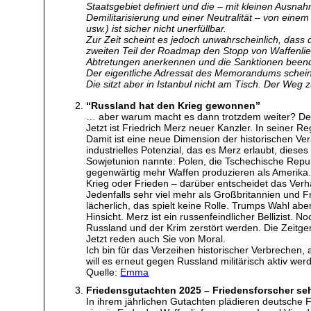
Staatsgebiet definiert und die – mit kleinen Ausna
Demilitarisierung und einer Neutralität – von eine
usw.) ist sicher nicht unerfüllbar.
Zur Zeit scheint es jedoch unwahrscheinlich, dass
zweiten Teil der Roadmap den Stopp von Waffenlief
Abtretungen anerkennen und die Sanktionen beende
Der eigentliche Adressat des Memorandums scheint a
Die sitzt aber in Istanbul nicht am Tisch. Der Weg
“Russland hat den Krieg gewonnen”
… aber warum macht es dann trotzdem weiter? Der 
Jetzt ist Friedrich Merz neuer Kanzler. In seiner
Damit ist eine neue Dimension der historischen Ve
industrielles Potenzial, das es Merz erlaubt, diese
Sowjetunion nannte: Polen, die Tschechische Republ
gegenwärtig mehr Waffen produzieren als Amerika
Krieg oder Frieden – darüber entscheidet das Ver
Jedenfalls sehr viel mehr als Großbritannien und F
lächerlich, das spielt keine Rolle. Trumps Wahl ab
Hinsicht. Merz ist ein russenfeindlicher Bellizist.
Russland und der Krim zerstört werden. Die Zeitge
Jetzt reden auch Sie von Moral.
Ich bin für das Verzeihen historischer Verbrechen, 
will es erneut gegen Russland militärisch aktiv wer
Quelle:
Emma
Friedensgutachten 2025 – Friedensforscher se
In ihrem jährlichen Gutachten plädieren deutsche 