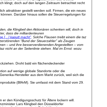
ch klingt, doch auf den langen Zeitraum betrachtet recht
ch attraktiver gestellt werden soll. Firmen, die ein neues
 können. Darüber hinaus sollen die Steuerregelungen für
den, die Klingbeil den Aktionären schenken will, doch in
er, dass die milliardenteuren
ge […] kaputt macht”
. Solche Flausen treibt einem die taz
tszerstörenden “Bund der Steuerzahler” als Zeugen
hmen – und ihre besserverdienenden Angestellten – vom
az nicht an der Seitenlinie stehen. Mal im Ernst: wozu
ückziehen. Droht bald ein flächendeckender
ktion auf wenige globale Standorte oder die
enerika-Hersteller aus dem Markt zurück, weil sich die
izinprodukte (BfArM). Sie umfasst mit dem Stand vom 29.
 er den Kündigungsschutz für Ältere lockern will.
nzminister Lars Klingbeil den Düsseldorfer