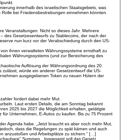
lpunkt.
inierung innerhalb des israelischen Staatsgebiets, was
ale Rolle bei Friedensbestrebungen einnehmen könnten.
re Veranstaltungen. Nicht so dieses Jahr. Mehrere
 des Gesetzesentwurfs zu Stablecoins, der nach der
reserve nun kurz vor der Verabschiedung durch den US-
ie von ihnen verwalteten Währungssysteme ernsthaft zu
globalen Währungssystems (und zur Bereicherung des
, chaotische Auflösung der Währungsordnung des 20.
ns zulässt, würde ein anderer Gesetzentwurf die US-
ternehmen ausgegebenen Token zu neuen Hütern der
zahler fordert dabei mehr Mut.
rbeln. Laut ersten Details, die am Sonntag bekannt
en 2025 bis 2027 die Möglichkeit erhalten, getätigte
iz für Unternehmen, E-Autos zu kaufen. Bis zu 75 Prozent
 der Agenda habe. „Jetzt braucht es aber noch mehr Mut,
te jedoch, dass die Regelungen zu spät kämen und auch
en anzustoßen und Arbeitsplätze zu sichern.“ […]
erschaubare“ Summen. „Insgesamt soll das Gesetz