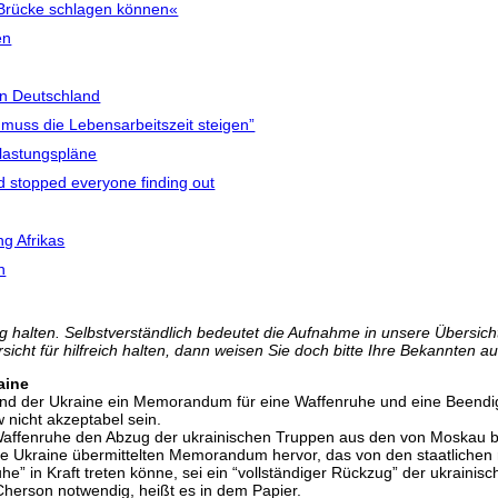
ne Brücke schlagen können«
en
in Deutschland
muss die Lebensarbeitszeit steigen”
lastungspläne
d stopped everyone finding out
g Afrikas
n
 halten. Selbstverständlich bedeutet die Aufnahme in unsere Übersicht 
icht für hilfreich halten, dann weisen Sie doch bitte Ihre Bekannten au
aine
and der Ukraine ein Memorandum für eine Waffenruhe und eine Beendig
 nicht akzeptabel sein.
Waffenruhe den Abzug der ukrainischen Truppen aus den von Moskau b
die Ukraine übermittelten Memorandum hervor, das von den staatlichen
he” in Kraft treten könne, sei ein “vollständiger Rückzug” der ukrainis
herson notwendig, heißt es in dem Papier.