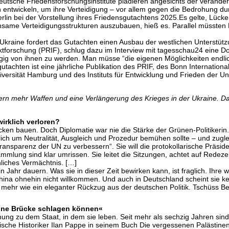
deutsche Friedensforschungsinstitute plädieren angesichts der verände
n entwickeln, um ihre Verteidigung – vor allem gegen die Bedrohung d
Berlin bei der Vorstellung ihres Friedensgutachtens 2025.Es gelte, Lücke
ame Verteidigungsstrukturen auszubauen, hieß es. Parallel müssten Rü
e Ukraine fordert das Gutachten einen Ausbau der westlichen Unterstütz
fliktforschung (PRIF), schlug dazu im Interview mit tagesschau24 eine Do
gig von ihnen zu werden. Man müsse “die eigenen Möglichkeiten endlich
achten ist eine jährliche Publikation des PRIF, des Bonn International C
iversität Hamburg und des Instituts für Entwicklung und Frieden der Un
ern mehr Waffen und eine Verlängerung des Krieges in der Ukraine. Das 
irklich verloren?
cken bauen. Doch Diplomatie war nie die Stärke der Grünen-Politikerin
ntlich um Neutralität, Ausgleich und Prozedur bemühen sollte – und zug
ransparenz der UN zu verbessern“. Sie will die protokollarische Präsid
lung sind klar umrissen. Sie leitet die Sitzungen, achtet auf Redezei
liches Vermächtnis. […]
ein Jahr dauern. Was sie in dieser Zeit bewirken kann, ist fraglich. Ihre
d China ohnehin nicht willkommen. Und auch in Deutschland scheint sie 
n mehr wie ein eleganter Rückzug aus der deutschen Politik. Tschüss Be
e eine Brücke schlagen können«
hung zu dem Staat, in dem sie leben. Seit mehr als sechzig Jahren sin
lische Historiker Ilan Pappe in seinem Buch Die vergessenen Palästinen