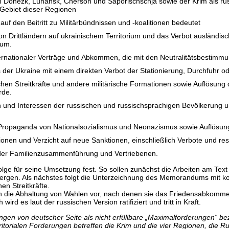
n Donezk, Luhansk, Cherson und Saporischschja sowie der Krim als r
 Gebiet dieser Regionen
 auf den Beitritt zu Militärbündnissen und -koalitionen bedeutet
n von Drittländern auf ukrainischem Territorium und das Verbot ausländi
ium.
ernationaler Verträge und Abkommen, die mit den Neutralitätsbestimmu
 der Ukraine mit einem direkten Verbot der Stationierung, Durchfuhr o
chen Streitkräfte und andere militärische Formationen sowie Auflösung 
rde.
n und Interessen der russischen und russischsprachigen Bevölkerung un
 Propaganda von Nationalsozialismus und Neonazismus sowie Auflösung 
tionen und Verzicht auf neue Sanktionen, einschließlich Verbote und 
er Familienzusammenführung und Vertriebenen.
e für seine Umsetzung fest. So sollen zunächst die Arbeiten am Text 
ergen. Als nächstes folgt die Unterzeichnung des Memorandums mit kon
en Streitkräfte.
sen die Abhaltung von Wahlen vor, nach denen sie das Friedensabkomm
ird es laut der russischen Version ratifiziert und tritt in Kraft.
rungen von deutscher Seite als nicht erfüllbare „Maximalforderungen“ 
erritorialen Forderungen betreffen die Krim und die vier Regionen, die 