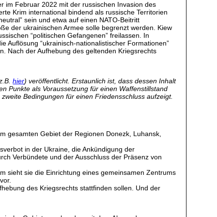
 im Februar 2022 mit der russischen Invasion des
 Krim international bindend als russische Territorien
utral” sein und etwa auf einen NATO-Beitritt
öße der ukrainischen Armee solle begrenzt werden. Kiew
ssischen “politischen Gefangenen” freilassen. In
e Auflösung “ukrainisch-nationalistischer Formationen”
ren. Nach der Aufhebung des geltenden Kriegsrechts
z.B.
hier
) veröffentlicht. Erstaunlich ist, dass dessen Inhalt
en Punkte als Voraussetzung für einen Waffenstillstand
e zweite Bedingungen für einen Friedensschluss aufzeigt.
s dem gesamten Gebiet der Regionen Donezk, Luhansk,
ngsverbot in der Ukraine, die Ankündigung der
 durch Verbündete und der Ausschluss der Präsenz von
m sieht sie die Einrichtung eines gemeinsamen Zentrums
vor.
ebung des Kriegsrechts stattfinden sollen. Und der