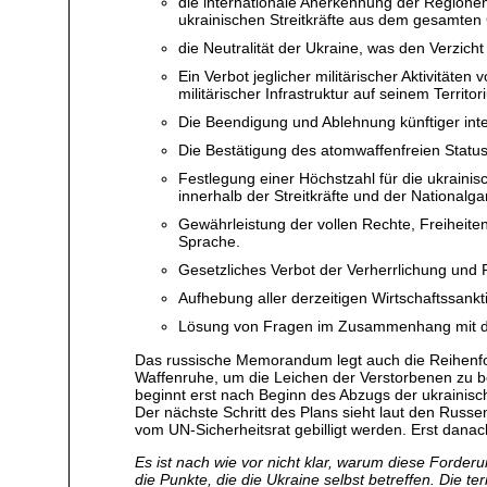
die internationale Anerkennung der Regione
ukrainischen Streitkräfte aus dem gesamten
die Neutralität der Ukraine, was den Verzicht
Ein Verbot jeglicher militärischer Aktivitäte
militärischer Infrastruktur auf seinem Territor
Die Beendigung und Ablehnung künftiger int
Die Bestätigung des atomwaffenfreien Status
Festlegung einer Höchstzahl für die ukrainis
innerhalb der Streitkräfte und der Nationalga
Gewährleistung der vollen Rechte, Freiheite
Sprache.
Gesetzliches Verbot der Verherrlichung und
Aufhebung aller derzeitigen Wirtschaftssank
Lösung von Fragen im Zusammenhang mit d
Das russische Memorandum legt auch die Reihenfolg
Waffenruhe, um die Leichen der Verstorbenen zu b
beginnt erst nach Beginn des Abzugs der ukrainisch
Der nächste Schritt des Plans sieht laut den Rus
vom UN-Sicherheitsrat gebilligt werden. Erst danach w
Es ist nach wie vor nicht klar, warum diese Forde
die Punkte, die die Ukraine selbst betreffen. Die t