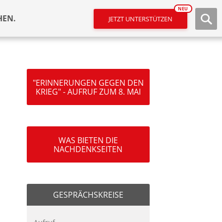
NEU
HEN.
JETZT UNTERSTÜTZEN
"ERINNERUNGEN GEGEN DEN
KRIEG" - AUFRUF ZUM 8. MAI
WAS BIETEN DIE
NACHDENKSEITEN
GESPRÄCHSKREISE