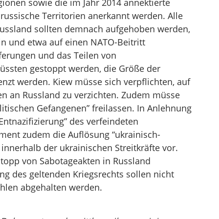
ionen sowie die im Jahr 2014 annektierte
 russische Territorien anerkannt werden. Alle
Russland sollten demnach aufgehoben werden,
in und etwa auf einen NATO-Beitritt
eferungen und das Teilen von
ssten gestoppt werden, die Größe der
nzt werden. Kiew müsse sich verpflichten, auf
en an Russland zu verzichten. Zudem müsse
olitischen Gefangenen” freilassen. In Anlehnung
Entnazifizierung” des verfeindeten
ment zudem die Auflösung “ukrainisch-
innerhalb der ukrainischen Streitkräfte vor.
Stopp von Sabotageakten in Russland
g des geltenden Kriegsrechts sollen nicht
ahlen abgehalten werden.