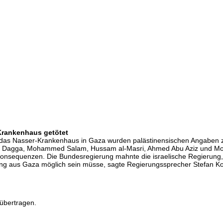
 Krankenhaus getötet
uf das Nasser-Krankenhaus in Gaza wurden palästinensischen Angaben 
iam Dagga, Mohammed Salam, Hussam al-Masri, Ahmed Abu Aziz und Mo
e Konsequenzen. Die Bundesregierung mahnte die israelische Regierung,
ung aus Gaza möglich sein müsse, sagte Regierungssprecher Stefan Ko
übertragen.