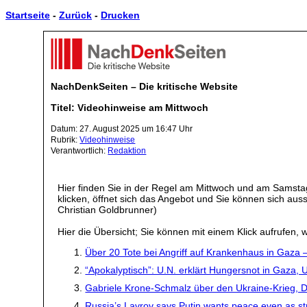
Startseite
-
Zurück
-
Drucken
NachDenkSeiten – Die kritische Website
Titel: Videohinweise am Mittwoch
Datum: 27. August 2025 um 16:47 Uhr
Rubrik:
Videohinweise
Verantwortlich:
Redaktion
Hier finden Sie in der Regel am Mittwoch und am Samstag
klicken, öffnet sich das Angebot und Sie können sich a
Christian Goldbrunner)
Hier die Übersicht; Sie können mit einem Klick aufrufen, w
Über 20 Tote bei Angriff auf Krankenhaus in Gaza 
“Apokalyptisch”: U.N. erklärt Hungersnot in Gaza,
Gabriele Krone-Schmalz über den Ukraine-Krieg, D
Russia’s Lavrov says Putin wants peace even as str