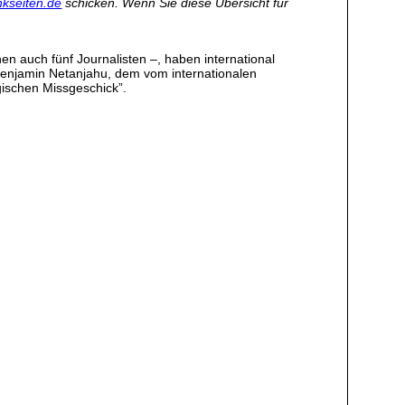
kseiten.de
schicken. Wenn Sie diese Übersicht für
n auch fünf Journalisten –, haben international
Benjamin Netanjahu, dem vom internationalen
gischen Missgeschick”.