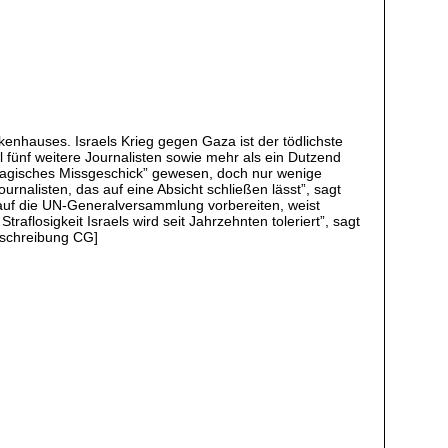
enhauses. Israels Krieg gegen Gaza ist der tödlichste
l fünf weitere Journalisten sowie mehr als ein Dutzend
 tragisches Missgeschick” gewesen, doch nur wenige
urnalisten, das auf eine Absicht schließen lässt”, sagt
 auf die UN-Generalversammlung vorbereiten, weist
aflosigkeit Israels wird seit Jahrzehnten toleriert”, sagt
beschreibung CG]