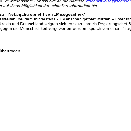
m Sie interessante Fundstücke an die Adresse
videohinweise@nachden
n auf diese Möglichkeit der schnellen Information hin.
aza – Netanjahu spricht von „Missgeschick“
zastreifen, bei dem mindestens 20 Menschen getötet wurden – unter ihne
reich und Deutschland zeigten sich entsetzt. Israels Regierungschef 
 gegen die Menschlichkeit vorgeworfen werden, sprach von einem “tra
übertragen.