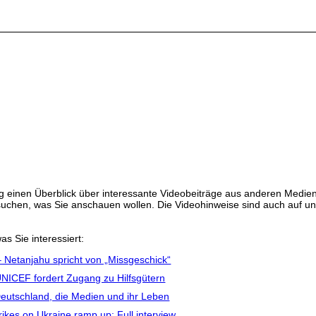
 einen Überblick über interessante Videobeiträge aus anderen Medien
ussuchen, was Sie anschauen wollen. Die Videohinweise sind auch auf 
as Sie interessiert:
– Netanjahu spricht von „Missgeschick“
 UNICEF fordert Zugang zu Hilfsgütern
eutschland, die Medien und ihr Leben
ikes on Ukraine ramp up: Full interview