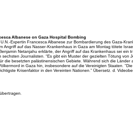
rancesca Albanese on Gaza Hospital Bombing
n”: U.N.-Expertin Francesca Albanese zur Bombardierung des Gaza-Krank
inem Angriff auf das Nasser-Krankenhaus in Gaza am Montag tötete Israe
 Benjamin Netanjahu erklärte, der Angriff auf das Krankenhaus sei ein
n sechsten Journalisten. “Es gibt ein Muster der gezielten Tötung von Jo
für die besetzten palästinensischen Gebiete. Während sich die Länder
lkermord in Gaza hin, insbesondere auf die Vereinigten Staaten. “Die Str
ichtigste Krisenfaktor in den Vereinten Nationen.” Übersetz. d. Video
übertragen.