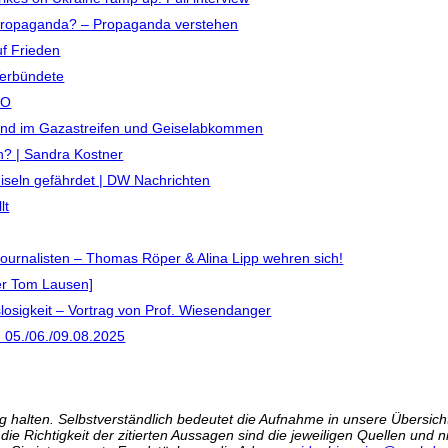
gspropaganda? – Propaganda verstehen
uf Frieden
Verbündete
TO
stand im Gazastreifen und Geiselabkommen
? | Sandra Kostner
iseln gefährdet | DW Nachrichten
lt
urnalisten – Thomas Röper & Alina Lipp wehren sich!
ger Tom Lausen]
losigkeit – Vortrag von Prof. Wiesendanger
 05./06./09.08.2025
 halten. Selbstverständlich bedeutet die Aufnahme in unsere Übersicht 
r die Richtigkeit der zitierten Aussagen sind die jeweiligen Quellen und