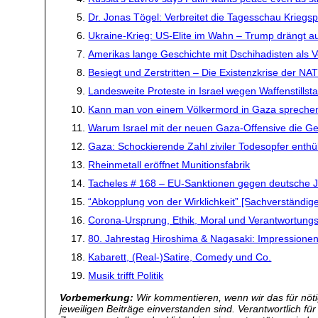
Dr. Jonas Tögel: Verbreitet die Tagesschau Krie
Ukraine-Krieg: US-Elite im Wahn – Trump drängt a
Amerikas lange Geschichte mit Dschihadisten als 
Besiegt und Zerstritten – Die Existenzkrise der NA
Landesweite Proteste in Israel wegen Waffenstill
Kann man von einem Völkermord in Gaza sprechen
Warum Israel mit der neuen Gaza-Offensive die Ge
Gaza: Schockierende Zahl ziviler Todesopfer enthül
Rheinmetall eröffnet Munitionsfabrik
Tacheles # 168 – EU-Sanktionen gegen deutsche Jo
“Abkopplung von der Wirklichkeit” [Sachverständi
Corona-Ursprung, Ethik, Moral und Verantwortungs
80. Jahrestag Hiroshima & Nagasaki: Impressionen
Kabarett, (Real-)Satire, Comedy und Co.
Musik trifft Politik
Vorbemerkung:
Wir kommentieren, wenn wir das für nötig
jeweiligen Beiträge einverstanden sind. Verantwortlich fü