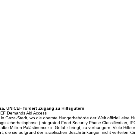
za, UNICEF fordert Zugang zu Hilfsgütern
ICEF Demands Aid Access
n Gaza-Stadt, wo die oberste Hungerbehörde der Welt offiziell eine Hu
ungssicherheitsphase (Integrated Food Security Phase Classification, IP
lbe Million Palästinenser in Gefahr bringt, zu verhungern. Viele Hilfso
, die sie aufgrund der israelischen Beschränkungen nicht verteilen kö