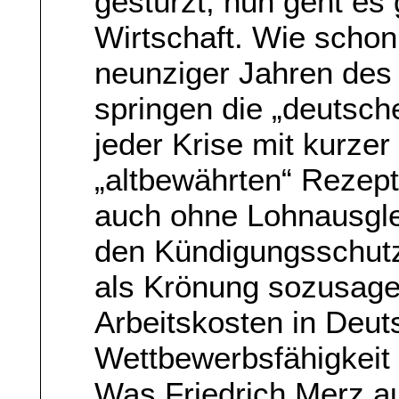
gestürzt, nun geht es
Wirtschaft. Wie schon
neunziger Jahren des
springen die „deutsch
jeder Krise mit kurzer
„altbewährten“ Rezep
auch ohne Lohnausgle
den Kündigungsschutz
als Krönung sozusag
Arbeitskosten in Deut
Wettbewerbsfähigkeit
Was Friedrich Merz a