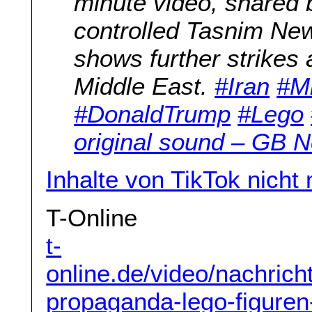
minute video, shared
controlled Tasnim Ne
shows further strikes 
Middle East.
#Iran
#M
#DonaldTrump
#Lego
original sound – GB 
Inhalte von TikTok nicht
T-Online
t-
online.de/video/nachrich
propaganda-lego-figuren