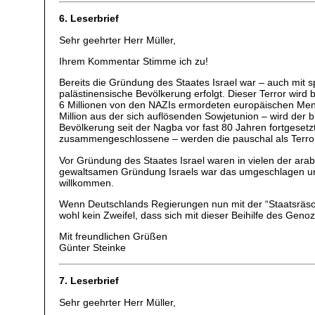
6. Leserbrief
Sehr geehrter Herr Müller,
Ihrem Kommentar Stimme ich zu!
Bereits die Gründung des Staates Israel war – auch mit
palästinensische Bevölkerung erfolgt. Dieser Terror wird
6 Millionen von den NAZIs ermordeten europäischen Mensc
Million aus der sich auflösenden Sowjetunion – wird de
Bevölkerung seit der Nagba vor fast 80 Jahren fortgeset
zusammengeschlossene – werden die pauschal als Terrorist
Vor Gründung des Staates Israel waren in vielen der ara
gewaltsamen Gründung Israels war das umgeschlagen und 
willkommen.
Wenn Deutschlands Regierungen nun mit der “Staatsräson
wohl kein Zweifel, dass sich mit dieser Beihilfe des Gen
Mit freundlichen Grüßen
Günter Steinke
7. Leserbrief
Sehr geehrter Herr Müller,