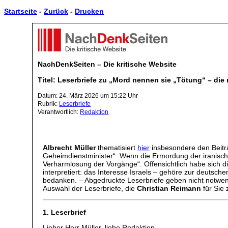
Startseite
-
Zurück
-
Drucken
NachDenkSeiten – Die kritische Website
Titel: Leserbriefe zu „Mord nennen sie „Tötung“ – d
Datum: 24. März 2026 um 15:22 Uhr
Rubrik:
Leserbriefe
Verantwortlich:
Redaktion
Albrecht Müller
thematisiert
hier
insbesondere den Beitra
Geheimdienstminister“. Wenn die Ermordung der iranisch
Verharmlosung der Vorgänge“. Offensichtlich habe sich 
interpretiert: das Interesse Israels – gehöre zur deutsch
bedanken. – Abgedruckte Leserbriefe geben nicht notwen
Auswahl der Leserbriefe, die
Christian Reimann
für Sie
1. Leserbrief
Lieber Herr Müller, liebe Redaktion,