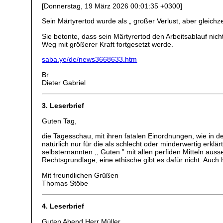
[Donnerstag, 19 März 2026 00:01:35 +0300]
Sein Märtyrertod wurde als „ großer Verlust, aber gleichze
Sie betonte, dass sein Märtyrertod den Arbeitsablauf nic
Weg mit größerer Kraft fortgesetzt werde.
saba.ye/de/news3668633.htm
Br
Dieter Gabriel
3. Leserbrief
Guten Tag,
die Tagesschau, mit ihren fatalen Einordnungen, wie in 
natürlich nur für die als schlecht oder minderwertig er
selbsternannten ,, Guten ” mit allen perfiden Mitteln au
Rechtsgrundlage, eine ethische gibt es dafür nicht. Auch 
Mit freundlichen Grüßen
Thomas Stöbe
4. Leserbrief
Guten Abend Herr Müller,