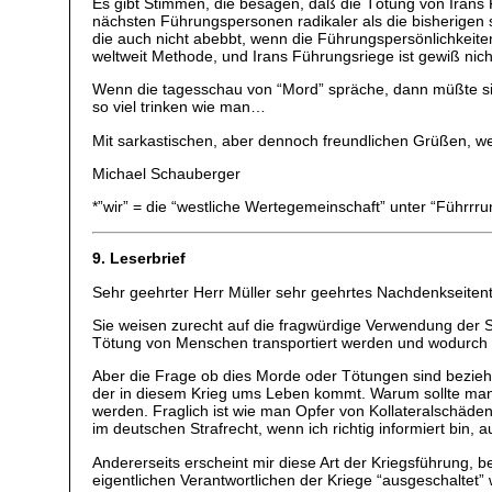
Es gibt Stimmen, die besagen, daß die Tötung von Irans Fü
nächsten Führungspersonen radikaler als die bisherigen 
die auch nicht abebbt, wenn die Führungspersönlichkeit
weltweit Methode, und Irans Führungsriege ist gewiß nich
Wenn die tagesschau von “Mord” spräche, dann müßte sie 
so viel trinken wie man…
Mit sarkastischen, aber dennoch freundlichen Grüßen, wei
Michael Schauberger
*”wir” = die “westliche Wertegemeinschaft” unter “Führrr
9. Leserbrief
Sehr geehrter Herr Müller sehr geehrtes Nachdenkseite
Sie weisen zurecht auf die fragwürdige Verwendung der S
Tötung von Menschen transportiert werden und wodurch m
Aber die Frage ob dies Morde oder Tötungen sind bezieht 
der in diesem Krieg ums Leben kommt. Warum sollte man
werden. Fraglich ist wie man Opfer von Kollateralschäd
im deutschen Strafrecht, wenn ich richtig informiert bin, 
Andererseits erscheint mir diese Art der Kriegsführung, b
eigentlichen Verantwortlichen der Kriege “ausgeschaltet