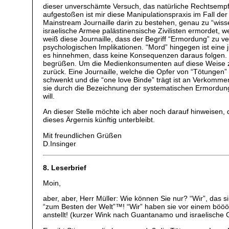
dieser unverschämte Versuch, das natürliche Rechtsempf
aufgestoßen ist mir diese Manipulationspraxis im Fall d
Mainstream Journaille darin zu bestehen, genau zu “wiss
israelische Armee palästinensische Zivilisten ermordet, w
weiß diese Journaille, dass der Begriff “Ermordung” zu ver
psychologischen Implikationen. “Mord” hingegen ist eine
es hinnehmen, dass keine Konsequenzen daraus folgen. 
begrüßen. Um die Medienkonsumenten auf diese Weise zu m
zurück. Eine Journaille, welche die Opfer von “Tötungen”
schwenkt und die “one love Binde” trägt ist an Verkomme
sie durch die Bezeichnung der systematischen Ermordung p
will.
An dieser Stelle möchte ich aber noch darauf hinweisen, da
dieses Ärgernis künftig unterbleibt.
Mit freundlichen Grüßen
D.Insinger
8. Leserbrief
Moin,
aber, aber, Herr Müller: Wie können Sie nur? “Wir”, das
“zum Besten der Welt”™! “Wir” haben sie vor einem böööö
anstellt! (kurzer Wink nach Guantanamo und israelische G