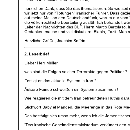
herzlichen Dank, dass Sie das thematisieren. So wie seit
wir jetzt nur von “Tötungen” iranischer Führer. Dass gez
auf meine Mail an den Deutschlandfunk, warum nur vom “A
die völkerrechtliche Beurteilung ausführlich behandelt wü
Leiter der Nachrichten des DLF, Herrn Marco Bertolaso. 
Gedanken mache und viel diskutiere. Blabla, Fazit: Man sp
Herzliche Grüße, Joachim Seffrin
2. Leserbrief
Lieber Herr Müller,
was sind die Folgen solcher Terrorakte gegen Politiker ?
Festigt es das aktuelle System in Iran ?
Äußere Feinde schweißen ein System zusammen !
Wie reagieren die mit dem Iran befreundeten Huthis dara
Stichwort Baby el Manded, die Meerenge in das Rote Mee
Das bestätigt sich umso mehr, wenn ich die Jemenitische
“Das iranische Geheimdienstministerium verkündet den Mä