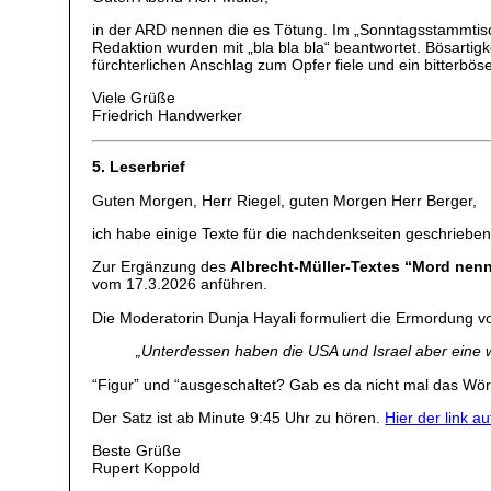
in der ARD nennen die es Tötung. Im „Sonntagsstammtisch
Redaktion wurden mit „bla bla bla“ beantwortet. Bösartigk
fürchterlichen Anschlag zum Opfer fiele und ein bitter
Viele Grüße
Friedrich Handwerker
5. Leserbrief
Guten Morgen, Herr Riegel, guten Morgen Herr Berger,
ich habe einige Texte für die nachdenkseiten geschrieben
Zur Ergänzung des
Albrecht-Müller-Textes “Mord nen
vom 17.3.2026 anführen.
Die Moderatorin Dunja Hayali formuliert die Ermordung vo
„Unterdessen haben die USA und Israel aber eine we
“Figur” und “ausgeschaltet? Gab es da nicht mal das W
Der Satz ist ab Minute 9:45 Uhr zu hören.
Hier der link a
Beste Grüße
Rupert Koppold