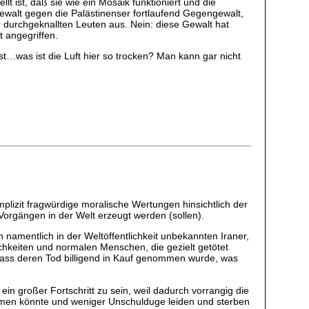
t ist, daß sie wie ein Mosaik funktioniert und die
ewalt gegen die Palästinenser fortlaufend Gegengewalt,
durchgeknallten Leuten aus. Nein: diese Gewalt hat
t angegriffen.
…was ist die Luft hier so trocken? Man kann gar nicht
lizit fragwürdige moralische Wertungen hinsichtlich der
orgängen in der Welt erzeugt werden (sollen).
 namentlich in der Weltöffentlichkeit unbekannten Iraner,
hkeiten und normalen Menschen, die gezielt getötet
dass deren Tod billigend in Kauf genommen wurde, was
in großer Fortschritt zu sein, weil dadurch vorrangig die
kommen könnte und weniger Unschulduge leiden und sterben