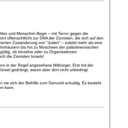
 Meir und Menachim Begin – mit Terror gegen die
t offensichtlicht zur DNA der Zionisten, die sich auf den
cierten Zuwanderung von “Juden” – zuletzt mehr als eine
Wohnhäusern bis hin zu Moscheen der palästinensischen
gültig, ob einzelne oder zu Organisationen
h die Zionisten Israels!
ern in der Regel angesehene Mitbürger. Erst mit der
srael gedrängt, waren aber dort nicht unbedingt
sie sich der Beihilfe zum Genozid schuldig. Es besteht
en kann.