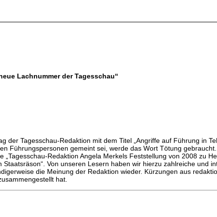
ie neue Lachnummer der Tagesschau“
g der Tagesschau-Redaktion mit dem Titel „Angriffe auf Führung in Te
en Führungspersonen gemeint sei, werde das Wort Tötung gebraucht. D
die „Tagesschau-Redaktion Angela Merkels Feststellung von 2008 zu He
en Staatsräson“. Von unseren Lesern haben wir hierzu zahlreiche und in
digerweise die Meinung der Redaktion wieder. Kürzungen aus redaktion
 zusammengestellt hat.