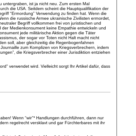
untergraben, ist ja nicht neu. Zum ersten Mal
rch die USA. Seitdem scheint die Hauptqualifikation der
 Begriff “Ermordung” Verwendung zu finden hat. Wenn die
 Wenn die russische Armee ukrainische Zivilisten ermordet,
neutraler Begriff vollkommen frei von juristischen und
oll der Medienkonsument keine Empathie entwickeln und
sument jede militärische Aktion gegen die Täter
ssismus, der sogar vor Toten nicht Halt macht nicht
rden soll, aber gleichzeitig die Regenbogenfahnen
e Journaille zum Komplizen von Kriegsverbrechern, indem
ungen”, die Kriegsverbrecher einer Jurisdiktion entziehen
d” verwendet wird. Vielleicht sorgt Ihr Artikel dafür, dass
erhaben! Wenn “wir”* Handlungen durchführen, dann nur
ern regelrecht versklavt und gar Fürchterbares mit ihr