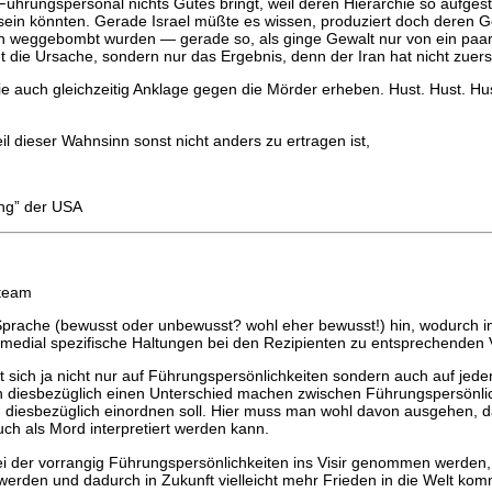
hrungspersonal nichts Gutes bringt, weil deren Hierarchie so aufgestell
sein könnten. Gerade Israel müßte es wissen, produziert doch deren G
en weggebombt wurden — gerade so, als ginge Gewalt nur von ein paar 
t die Ursache, sondern nur das Ergebnis, denn der Iran hat nicht zuers
auch gleichzeitig Anklage gegen die Mörder erheben. Hust. Hust. Hust
l dieser Wahnsinn sonst nicht anders zu ertragen ist,
ung” der USA
nteam
prache (bewusst oder unbewusst? wohl eher bewusst!) hin, wodurch imp
edial spezifische Haltungen bei den Rezipienten zu entsprechenden V
sich ja nicht nur auf Führungspersönlichkeiten sondern auch auf jeden
 diesbezüglich einen Unterschied machen zwischen Führungspersönlic
en diesbezüglich einordnen soll. Hier muss man wohl davon ausgehen, 
auch als Mord interpretiert werden kann.
ei der vorrangig Führungspersönlichkeiten ins Visir genommen werden, e
” werden und dadurch in Zukunft vielleicht mehr Frieden in die Welt 