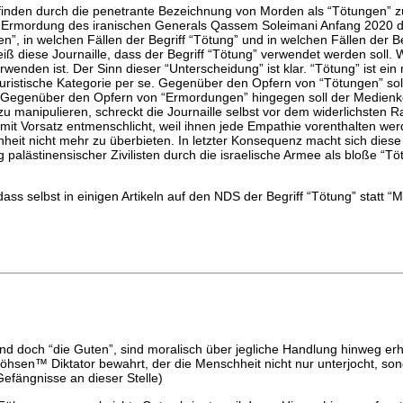
inden durch die penetrante Bezeichnung von Morden als “Tötungen” zu 
er Ermordung des iranischen Generals Qassem Soleimani Anfang 2020 du
en”, in welchen Fällen der Begriff “Tötung” und in welchen Fällen der
eiß diese Journaille, dass der Begriff “Tötung” verwendet werden soll.
wenden ist. Der Sinn dieser “Unterscheidung” ist klar. “Tötung” ist ein 
 juristische Kategorie per se. Gegenüber den Opfern von “Tötungen” s
Gegenüber den Opfern von “Ermordungen” hingegen soll der Medienkon
anipulieren, schreckt die Journaille selbst vor dem widerlichsten Ra
 mit Vorsatz entmenschlicht, weil ihnen jede Empathie vorenthalten we
nheit nicht mehr zu überbieten. In letzter Konsequenz macht sich dies
alästinensischer Zivilisten durch die israelische Armee als bloße “Töt
ss selbst in einigen Artikeln auf den NDS der Begriff “Tötung” statt “Mor
 sind doch “die Guten”, sind moralisch über jegliche Handlung hinweg 
hsen™ Diktator bewahrt, der die Menschheit nicht nur unterjocht, sond
efängnisse an dieser Stelle)