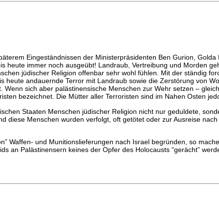
 späterem Eingeständnissen der Ministerpräsidenten Ben Gurion, Golda
 bis heute immer noch ausgeübt! Landraub, Vertreibung und Morden gehör
hen jüdischer Religion offenbar sehr wohl fühlen. Mit der ständig for
r bis heute andauernde Terror mit Landraub sowie die Zerstörung von 
zt. Wenn sich aber palästinensische Menschen zur Wehr setzen – gleich
en bezeichnet. Die Mütter aller Terroristen sind im Nahen Osten jedoc
bischen Staaten Menschen jüdischer Religion nicht nur geduldete, sond
diese Menschen wurden verfolgt, oft getötet oder zur Ausreise nach I
” Waffen- und Munitionslieferungen nach Israel begründen, so machen 
ozids an Palästinensern keines der Opfer des Holocausts “gerächt” werd