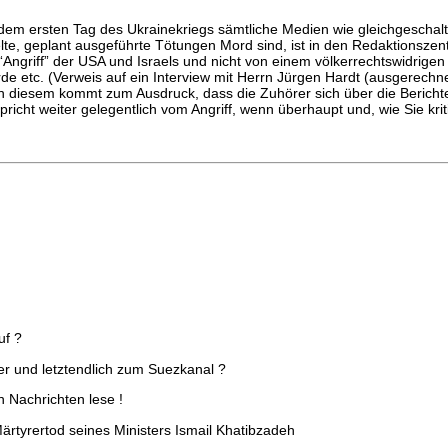
 dem ersten Tag des Ukrainekriegs sämtliche Medien wie gleichgeschalt
ielte, geplant ausgeführte Tötungen Mord sind, ist in den Redaktionsz
ngriff” der USA und Israels und nicht von einem völkerrechtswidrigen 
rde etc. (Verweis auf ein Interview mit Herrn Jürgen Hardt (ausgerechne
In diesem kommt zum Ausdruck, dass die Zuhörer sich über die Bericht
richt weiter gelegentlich vom Angriff, wenn überhaupt und, wie Sie krit
uf ?
r und letztendlich zum Suezkanal ?
n Nachrichten lese !
rtyrertod seines Ministers Ismail Khatibzadeh