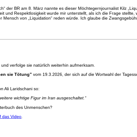
“ der BR am 8. März nannte es dieser Möchtegernjournalist Kilz „Liqu
eit und Respektlosigkeit wurde mir unterstellt, als ich die Frage stellt
böser Mensch von „Liquidation“ reden würde. Ich glaube die Zwangsge
 und verfolge sie natürlich weiterhin aufmerksam.
nen sie Tötung”
vom 19.3.2026, der sich auf die Wortwahl der Tagessc
n Ali Laridschani so:
itere wichtige Figur im Iran ausgeschaltet.“
örterbuch des Unmenschen?
uf das Video
.