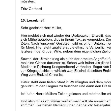
müssten.
Fritz Gerhard
10. Leserbrief
Sehr geehrter Herr Müller,
Hier meldet sich mal wieder der Uraltpauker. Er weiß, d
sich Mühe gegeben, dies in Ihrem Text zu vermeiden. Die 
töten. Nach “unseren” Gesetzen gibt es einen Unterschie
für Mord. Hier steht zuallererst die ethische Verwerflic
letzterem gehört der Wille, neben dem eigentlichen Ziel
Sowohl der Ukrainekrieg als auch der erneute Angriff a
mal eine Glosse darunter ist. Schon weit früher als dies
Medien in Richtung Kriegstreiberei verändert. Sogar von 
zur Kriegsgeschichte wirklich war. Es sind dieselben Enti
Weg zum Endziel China ist.
Dafür steht dem tiefen Staat in Washington und dem mörd
genutzt um den Gegner zu täuschen und dann den Präsid
Ich habe Herrn Müllers Zeilen gelesen und möchte ihn wiss
Und also muss ich immer wieder mal die Kiste anmachen 
kommen. Sie haben Namen! Einen nenne ich: Netanjahu