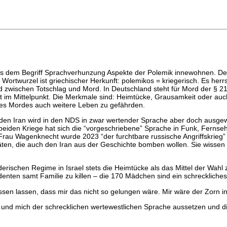
ass dem Begriff Sprachverhunzung Aspekte der Polemik innewohnen. Der 
Wortwurzel ist griechischer Herkunft: polemikos = kriegerisch. Es herr
d zwischen Totschlag und Mord. In Deutschland steht für Mord der § 21
hkeit im Mittelpunkt. Die Merkmale sind: Heimtücke, Grausamkeit oder a
 des Mordes auch weitere Leben zu gefährden.
uf den Iran wird in den NDS in zwar wertender Sprache aber doch aus
e beiden Kriege hat sich die “vorgeschriebene” Sprache in Funk, Ferns
Frau Wagenknecht wurde 2023 “der furchtbare russische Angriffskrieg” 
täten, die auch den Iran aus der Geschichte bomben wollen. Sie wissen a
erischen Regime in Israel stets die Heimtücke als das Mittel der Wah
enten samt Familie zu killen – die 170 Mädchen sind ein schreckli
en lassen, dass mir das nicht so gelungen wäre. Mir wäre der Zorn in d
und mich der schrecklichen wertewestlichen Sprache aussetzen und di
.