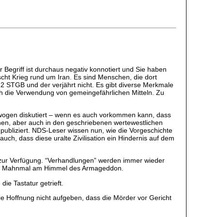
Begriff ist durchaus negativ konnotiert und Sie haben
scht Krieg rund um Iran. Es sind Menschen, die dort
2 STGB und der verjährt nicht. Es gibt diverse Merkmale
uch die Verwendung von gemeingefährlichen Mitteln. Zu
gewogen diskutiert – wenn es auch vorkommen kann, dass
ehen, aber auch in den geschriebenen wertewestlichen
publiziert. NDS-Leser wissen nun, wie die Vorgeschichte
uch, dass diese uralte Zivilisation ein Hindernis auf dem
l zur Verfügung. “Verhandlungen” werden immer wieder
ches Mahnmal am Himmel des Armageddon.
ie Tastatur getrieft.
e Hoffnung nicht aufgeben, dass die Mörder vor Gericht