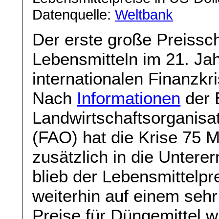
Datenquelle:
Weltbank
Der erste große Preissc
Lebensmitteln im 21. Jahr
internationalen Finanzk
Nach
Informationen
der 
Landwirtschaftsorganisa
(FAO) hat die Krise 75 
zusätzlich in die Untere
blieb der Lebensmittelpr
weiterhin auf einem seh
Preise für Düngemittel w