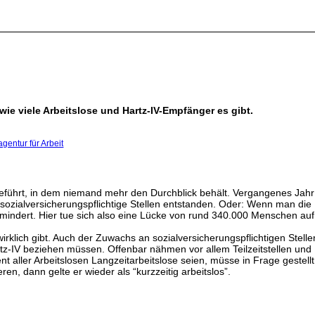
 wie viele Arbeitslose und Hartz-IV-Empfänger es gibt.
gentur für Arbeit
eführt, in dem niemand mehr den Durchblick behält. Vergangenes Jahr 
sozialversicherungspflichtige Stellen entstanden. Oder: Wenn man die
mindert. Hier tue sich also eine Lücke von rund 340.000 Menschen auf, 
wirklich gibt. Auch der Zuwachs an sozialversicherungspflichtigen Stellen
z-IV beziehen müssen. Offenbar nähmen vor allem Teilzeitstellen und 
 aller Arbeitslosen Langzeitarbeitslose seien, müsse in Frage gestell
, dann gelte er wieder als “kurzzeitig arbeitslos”.