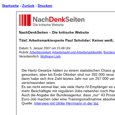
Startseite
-
Zurück
-
Drucken
NachDenkSeiten – Die kritische Website
Titel: Arbeitsmarktexperte Paul Schröder: Keiner weiß,
Datum: 5. Januar 2007 um 15:48 Uhr
Rubrik:
Arbeitslosigkeit
,
Arbeitsmarkt und Arbeitsmarktpolitik
,
Bundesa
Verantwortlich:
Wolfgang Lieb
Die Hartz-Gesetze hätten zu einem statistischen Chaos g
gesunken, aber bis Ende Oktober sind nur 392.000 neue 
dann habe sich ihre Zahl letztes Jahr nur um 257.000 ver
verschwunden seien.
Es sei nicht einmal klar, wie viele Hartz-IV-Empfänger es 
mehr Beschäftigte mit regulären Jobs nebenher noch Hart
Auch die Angabe der Bundesagentur, dass „nur“ 43 Prozent
Euro-Job machen oder eine Trainingsmaßnahme absolvieren
Quelle:
Interview mit Ulrike Herrmann in der taz