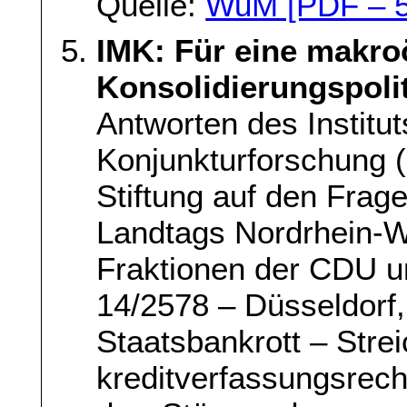
Quelle:
WuM [PDF – 5
IMK: Für eine makro
Konsolidierungspoli
Antworten des Institu
Konjunkturforschung (
Stiftung auf den Frag
Landtags Nordrhein-W
Fraktionen der CDU 
14/2578 – Düsseldorf
Staatsbankrott – Stre
kreditverfassungsrec