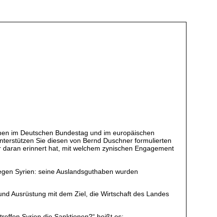
ionen im Deutschen Bundestag und im europäischen
nterstützen Sie diesen von Bernd Duschner formulierten
or daran erinnert hat, mit welchem zynischen Engagement
gegen Syrien: seine Auslandsguthaben wurden
nd Ausrüstung mit dem Ziel, die Wirtschaft des Landes
reffen Syrien die Sanktionen?“ heißt es: