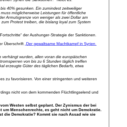
0 bis 40% gesunken. Ein zumindest zeitweiliger
 muss möglicherweise Leistungen für öffentliche
 der Armutsgrenze von weniger als zwei Dollar am
zum Protest treiben, die bislang loyal zum System
Fortschritte“ der Aushunger-Strategie der Sanktionen.
er Überschrift
„Der gewaltsame Machtkampf in Syrien.
n verhängt wurden, allen voran die europäischen
tromsperren von bis zu 6 Stunden täglich treffen
kal erzeugte Güter des täglichen Bedarfs, etwa
 zu favorisieren. Von einer stringenten und weiteren
lerdings nicht von dem kommenden Flüchtlingselend und
st vom Westen selbst geplant. Der Zynismus der bei
ht um Menschenrechte, es geht nicht um Demokratie.
ist die Demokratie? Kommt sie nach Assad wie sie