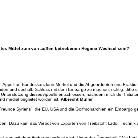
igtes Mittel zum von außen betriebenen Regime-Wechsel sein?
en Appell an Bundeskanzlerin Merkel und die Abgeordneten und Frakt
den und deshalb Schluss mit dem Embargo zu machen, richtig. Bitte u
r Unterstützung dieses Appells entschlossen, nachdem mich der Initiat
nd medial begleitet worden ist.
Albrecht Müller
“Freunde Syriens”, die EU, USA und die Golfmonarchien ein Embargo 
 Dazu kam das Verbot von Exporten von Treibstoff, Erdöl, Technik u
l, das mit dem Embargo verfolgt wird. Unter der Überschrift “Wie hart t