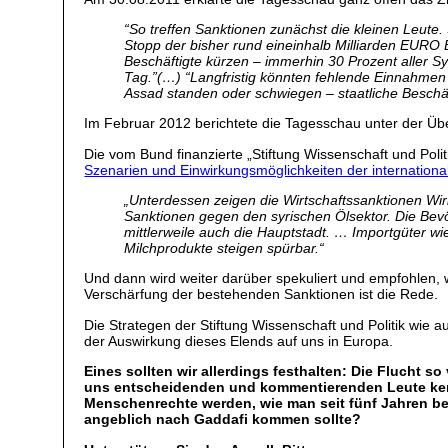
“So treffen Sanktionen zunächst die kleinen Leute.
Stopp der bisher rund eineinhalb Milliarden EURO 
Beschäftigte kürzen – immerhin 30 Prozent aller S
Tag.”(…) “Langfristig könnten fehlende Einnahmen
Assad standen oder schwiegen – staatliche Beschäf
Im Februar 2012 berichtete die Tagesschau unter der Übe
Die vom Bund finanzierte „Stiftung Wissenschaft und Pol
Szenarien und Einwirkungsmöglichkeiten der internation
„Unterdessen zeigen die Wirtschaftssanktionen Wi
Sanktionen gegen den syrischen Ölsektor. Die Bevö
mittlerweile auch die Hauptstadt. … Importgüter wi
Milchprodukte steigen spürbar.“
Und dann wird weiter darüber spekuliert und empfohlen, 
Verschärfung der bestehenden Sanktionen ist die Rede.
Die Strategen der Stiftung Wissenschaft und Politik wi
der Auswirkung dieses Elends auf uns in Europa.
Eines sollten wir allerdings festhalten: Die Flucht 
uns entscheidenden und kommentierenden Leute kennt
Menschenrechte werden, wie man seit fünf Jahren beo
angeblich nach Gaddafi kommen sollte?