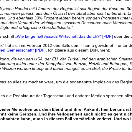
 Syriens Handel mit Ländern der Region ist seit Beginn der Krise um 3
Einnahmen jährlich aus dem Öl lässt den Staat aber nicht unberührt. Er
yrer. Und ebenfalls 30% Prozent lebten bereits vor den Protesten unter
 aus dem Verkauf der wichtigsten syrischen Ressource auch Menschen 
tigte und erfolgreiche Geschäftsleute.”
rschrift
„Wie lange hält Assads Wirtschaft das durch?“ [PDF]
über die „
itik“ hat sich im Februar 2012 ebenfalls dem Thema gewidmet – unter d
alen Gemeinschaft“ [PDF]
. Ich zitiere aus diesem Dokument:
rkung, die von den USA, der EU, der Türkei und den arabischen Staate
lkerung leidet unter der Knappheit von Benzin, Heizöl und Butangas; S
e Weizen werden knapp und damit mangelt es an Brot; die Preise für lo
was so alles zu machen wäre, um die sogenannte Implosion des Regimes
e auch die Redakteure der Tagesschau und anderer Medien sprechen al
so vieler Menschen aus dem Elend und ihrer Ankunft hier bei uns i
 keine Grenzen. Und ihre Verlogenheit auch nicht: es geht nic
bachten kann, auch in diesem Fall vorsätzlich verletzt. Und wo 