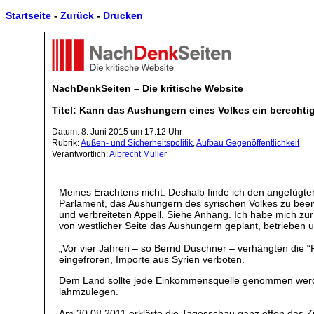
Startseite
-
Zurück
-
Drucken
NachDenkSeiten – Die kritische Website
Titel: Kann das Aushungern eines Volkes ein berecht
Datum: 8. Juni 2015 um 17:12 Uhr
Rubrik:
Außen- und Sicherheitspolitik
,
Aufbau Gegenöffentlichkeit
Verantwortlich:
Albrecht Müller
Meines Erachtens nicht. Deshalb finde ich den angefügt
Parlament, das Aushungern des syrischen Volkes zu been
und verbreiteten Appell. Siehe Anhang. Ich habe mich zu
von westlicher Seite das Aushungern geplant, betrieben u
„Vor vier Jahren – so Bernd Duschner – verhängten die 
eingefroren, Importe aus Syrien verboten.
Dem Land sollte jede Einkommensquelle genommen werden.
lahmzulegen.
Am 30.08.2011 erklärte die Tagesschau ganz offen das Zie