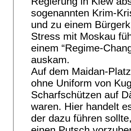
Regierung in Kiew abs
sogenannten Krim-Kris
und zu einem Bürgerk
Stress mit Moskau füh
einem “Regime-Change
auskam.
Auf dem Maidan-Platz
ohne Uniform von Kuge
Scharfschützen auf D
waren. Hier handelt e
der dazu führen sollte
einen Putsch vorzuber