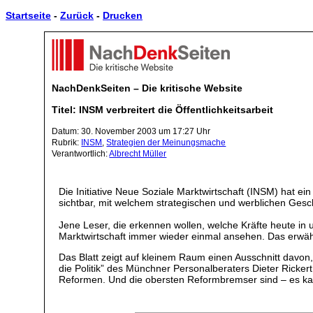
Startseite
-
Zurück
-
Drucken
NachDenkSeiten – Die kritische Website
Titel: INSM verbreitert die Öffentlichkeitsarbeit
Datum: 30. November 2003 um 17:27 Uhr
Rubrik:
INSM
,
Strategien der Meinungsmache
Verantwortlich:
Albrecht Müller
Die Initiative Neue Soziale Marktwirtschaft (INSM) hat ei
sichtbar, mit welchem strategischen und werblichen Gesc
Jene Leser, die erkennen wollen, welche Kräfte heute in u
Marktwirtschaft immer wieder einmal ansehen. Das erwäh
Das Blatt zeigt auf kleinem Raum einen Ausschnitt davon, 
die Politik” des Münchner Personalberaters Dieter Rick
Reformen. Und die obersten Reformbremser sind – es kan