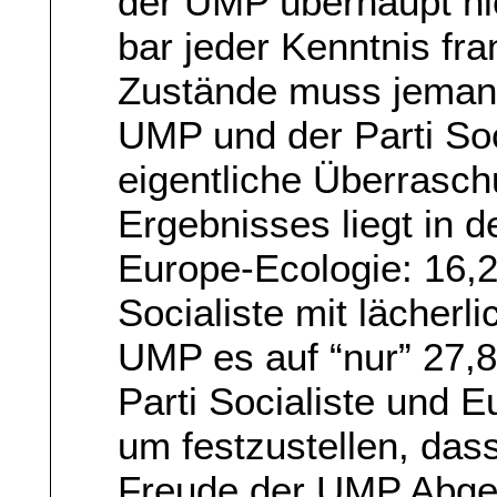
der UMP überhaupt ni
bar jeder Kenntnis fra
Zustände muss jemand
UMP und der Parti So
eigentliche Überrasc
Ergebnisses liegt in 
Europe-Ecologie: 16,28
Socialiste mit lächer
UMP es auf “nur” 27,8
Parti Socialiste und 
um festzustellen, das
Freude der UMP Abge