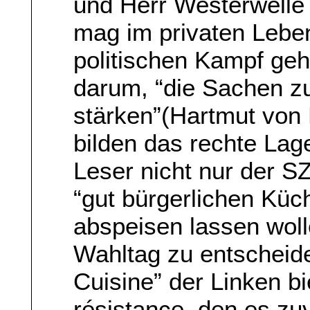
und Herr Westerwelle 
mag im privaten Lebe
politischen Kampf geh
darum, “die Sachen z
stärken”(Hartmut vo
bilden das rechte Lag
Leser nicht nur der S
“gut bürgerlichen Küch
abspeisen lassen wol
Wahltag zu entscheid
Cuisine” der Linken b
résistance, den es zuv