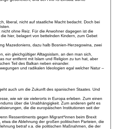
 liberal, nicht auf staatliche Macht bedacht. Doch bei
isten.
 nicht ohne Reiz. Für die Anwohner dagegen ist die
die hier, belagert von bettelnden Kindern, zum Gebet
erung Mazedoniens, dazu halb Bosnien-Herzegowina, zwei
, ein gleichgültiger Alltagsislam, an den man sich,
as nur entfernt mit Islam und Religion zu tun hat, aber
ischen Teil des Balkan neben einander.
Bewegungen und radikalen Ideologien egal welcher Natur –
 geht auch um die Zukunft des spanischen Staates. Und
e, wie wir sie vielerorts in Europa erleben. Zum einen
ferendums über die Unabhängigkeit. Zum anderen geht es
ierungen, die die europäischen Institutionen seit der
wenn Ressentiments gegen Migrant*innen beim Brexit
, etwa die Ablehnung der großen politischen Parteien, die
Ablehnung betraf v.a. die politischen Maßnahmen, die der