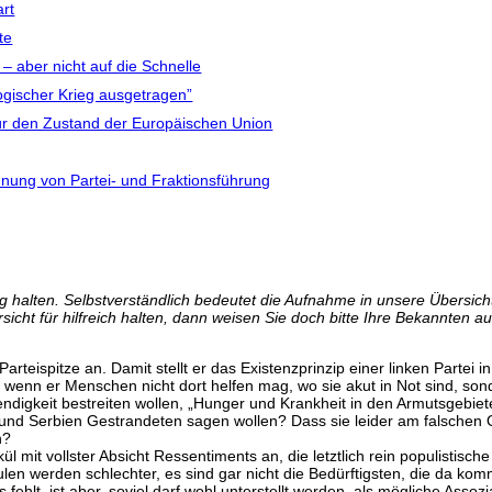
art
te
 aber nicht auf die Schnelle
logischer Krieg ausgetragen”
ür den Zustand der Europäischen Union
ennung von Partei- und Fraktionsführung
 halten. Selbstverständlich bedeutet die Aufnahme in unsere Übersicht 
icht für hilfreich halten, dann weisen Sie doch bitte Ihre Bekannten au
 Parteispitze an. Damit stellt er das Existenzprinzip einer linken Partei i
enn er Menschen nicht dort helfen mag, wo sie akut in Not sind, sonde
ndigkeit bestreiten wollen, „Hunger und Krankheit in den Armutsgebie
und Serbien Gestrandeten sagen wollen? Dass sie leider am falschen O
n?
lkül mit vollster Absicht Ressentiments an, die letztlich rein populis
en werden schlechter, es sind gar nicht die Bedürftigsten, die da kom
us fehlt, ist aber, soviel darf wohl unterstellt werden, als mögliche As