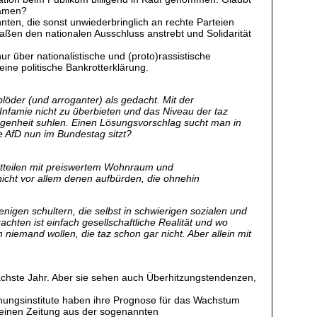
kämen?
nnten, die sonst unwiederbringlich an rechte Parteien
aßen den nationalen Ausschluss anstrebt und Solidarität
ur über nationalistische und (proto)rassistische
eine politische Bankrotterklärung.
blöder (und arroganter) als gedacht. Mit der
n Infamie nicht zu überbieten und das Niveau der taz
egenheit suhlen. Einen Lösungsvorschlag sucht man in
 AfD nun im Bundestag sitzt?
dtteilen mit preiswertem Wohnraum und
cht vor allem denen aufbürden, die ohnehin
jenigen schultern, die selbst in schwierigen sozialen und
hten ist einfach gesellschaftliche Realität und wo
iemand wollen, die taz schon gar nicht. Aber allein mit
ächste Jahr. Aber sie sehen auch Überhitzungstendenzen,
chungsinstitute haben ihre Prognose für das Wachstum
meinen Zeitung aus der sogenannten