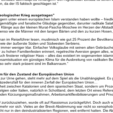
, da der IS faktisch geschlagen ist.“
ideologischer Krieg ausgetragen”
n unter einem europäischen Islam verstanden haben wollte – friedlich,
mäßigte und fanatische Gläubige gegenüber, darunter radikale Salaf
e Klänge aus der kleinen Murat-Pascha-Moschee im Herzen der Altstadt
benso wie die Männer mit den langen Bärten und den zu kurzen Hosen, 
 man im Reiseführer lesen, muslimisch wie gut 25 Prozent der Bevölk
o wie der äußerste Süden und Südwesten Serbiens.
t immer weniger klar. Einfacher Volksglaube mit seinen alten Gebräuchen
r zu hohen Familienfesten erinnert, regelrechte Aversion gegen alles, w
h finsterer religiöser Hass – alles das existiert im sogenannten islam
Gesamtsituation ein günstiges Klima für die Ausbreitung von radikalen 
eso sehr stark präsent sind im Balkanraum.”
om für den Zustand der Europäischen Union
zur Urne gehen, steht mehr auf dem Spiel als die Unabhängigkeit. Es
äzedenzfall für den inneren Zerfall der Europäischen Union…
eit zwischen Katalonien und dem spanischen Staat, sondern um Prozess
gien oder Italien, natürlich in Schottland, dem letzten Ort eines Re
den Kürzungungsmaßnahmen, Arbeitsmarktflexibilisierungen und Privatis
U zurückzuziehen, wurde oft auf Rassismus zurückgeführt. Doch auch 
 mehr vor sich. Vieles an der Brexit-Abstimmung war nicht so xenophob
cht nur in den deindustrialisierten Regionen, weit entfernt hatten. Die 