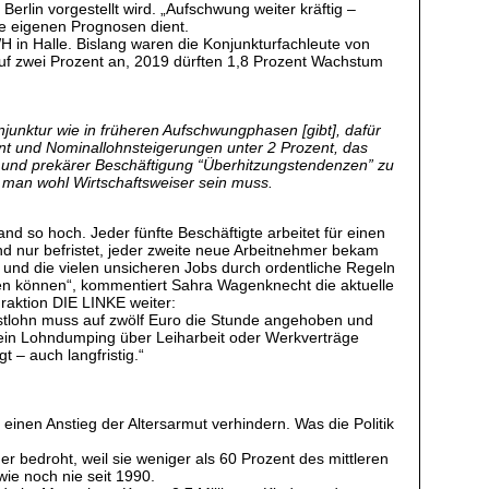
rlin vorgestellt wird. „Aufschwung weiter kräftig –
e eigenen Prognosen dient.
WH in Halle. Bislang waren die Konjunkturfachleute von
f zwei Prozent an, 2019 dürften 1,8 Prozent Wachstum
junktur wie in früheren Aufschwungphasen [gibt], dafür
ent und Nominallohnsteigerungen unter 2 Prozent, das
g und prekärer Beschäftigung “Überhitzungstendenzen” zu
en man wohl Wirtschaftsweiser sein muss.
and so hoch. Jeder fünfte Beschäftigte arbeitet für einen
ind nur befristet, jeder zweite neue Arbeitnehmer bekam
t und die vielen unsicheren Jobs durch ordentliche Regeln
ben können“, kommentiert Sahra Wagenknecht die aktuelle
raktion DIE LINKE weiter:
estlohn muss auf zwölf Euro die Stunde angehoben und
 kein Lohndumping über Leiharbeit oder Werkverträge
 – auch langfristig.“
nen Anstieg der Altersarmut verhindern. Was die Politik
 bedroht, weil sie weniger als 60 Prozent des mittleren
ie noch nie seit 1990.