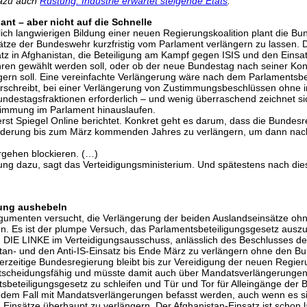
dazu auch
Rüstung: Industrie erwartet steigende Etats
.
nt – aber nicht auf die Schnelle
lich langwierigen Bildung einer neuen Regierungskoalition plant die 
ze der Bundeswehr kurzfristig vom Parlament verlängern zu lassen. D
atz in Afghanistan, die Beteiligung am Kampf gegen ISIS und den Eins
fahren gewählt werden soll, oder ob der neue Bundestag nach seiner Kon
ern soll. Eine vereinfachte Verlängerung wäre nach dem Parlamentsbe
schreibt, bei einer Verlängerung von Zustimmungsbeschlüssen ohne in
er Bundestagsfraktionen erforderlich – und wenig überraschend zeichnet 
timmung im Parlament hinauslaufen.
rst Spiegel Online berichtet. Konkret geht es darum, dass die Bundes
e Änderung bis zum März kommenden Jahres zu verlängern, um dann nac
rgehen blockieren. (…)
ung dazu, sagt das Verteidigungsministerium. Und spätestens nach diese
gung aushebeln
rgumenten versucht, die Verlängerung der beiden Auslandseinsätze o
en. Es ist der plumpe Versuch, das Parlamentsbeteiligungsgesetz ausz
ion DIE LINKE im Verteidigungsausschuss, anlässlich des Beschlusses 
n- und den Anti-IS-Einsatz bis Ende März zu verlängern ohne den Bu
 derzeitige Bundesregierung bleibt bis zur Vereidigung der neuen Reg
tscheidungsfähig und müsste damit auch über Mandatsverlängerungen e
sbeteiligungsgesetz zu schleifen und Tür und Tor für Alleingänge der
dem Fall mit Mandatsverlängerungen befasst werden, auch wenn es si
n Einsätze überhaupt zu verlängern. Der Afghanistan-Einsatz ist schon l