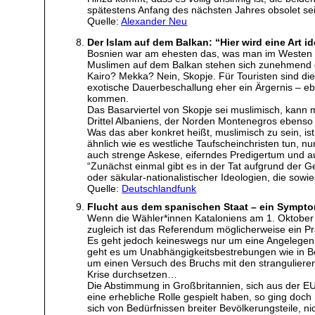
spätestens Anfang des nächsten Jahres obsolet sein
Quelle:
Alexander Neu
Der Islam auf dem Balkan: “Hier wird eine Art 
Bosnien war am ehesten das, was man im Westen ger
Muslimen auf dem Balkan stehen sich zunehmend ge
Kairo? Mekka? Nein, Skopje. Für Touristen sind di
exotische Dauerbeschallung eher ein Ärgernis – e
kommen.
Das Basarviertel von Skopje sei muslimisch, kann
Drittel Albaniens, der Norden Montenegros ebens
Was das aber konkret heißt, muslimisch zu sein, is
ähnlich wie es westliche Taufscheinchristen tun, nu
auch strenge Askese, eiferndes Predigertum und auc
“Zunächst einmal gibt es in der Tat aufgrund der 
oder säkular-nationalistischer Ideologien, die sowi
Quelle:
Deutschlandfunk
Flucht aus dem spanischen Staat – ein Sympt
Wenn die Wähler*innen Kataloniens am 1. Oktober 
zugleich ist das Referendum möglicherweise ein Pr
Es geht jedoch keineswegs nur um eine Angelegenh
geht es um Unabhängigkeitsbestrebungen wie in Bel
um einen Versuch des Bruchs mit den strangulieren
Krise durchsetzen…
Die Abstimmung in Großbritannien, sich aus der E
eine erhebliche Rolle gespielt haben, so ging doch
sich von Bedürfnissen breiter Bevölkerungsteile, ni