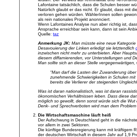
Lafontaine tatsächlich, dass die Schulen besser w
Natürlich glaubt er das nicht. Er glaubt, dass mit 
verloren gehen würden. WählerInnen sollen gewonne
als rein nationales Projekt anonnciert.
Wenn Lafontaines Analyse nun aber richtig ist, dass
Ansprache erreichbar sein kann, dann ist sein Anbie
Quelle:
taz
Anmerkung JK:
Man müsste eine neue Kategorie erö
Desavouierung der Linken erledigt sie letztendlich
inzwischen nicht mehr zu unterbieten. Aber Haupts
diesem diffamierenden, vor Unterstellungen und D
Man sollte sich an dieser Stelle vergegenwärtigen,
“Man darf die Lasten der Zuwanderung über 
zunehmende Schwierigkeiten in Schulen mit
bereits die Verlierer der steigenden Unglei
Was ist daran nationalistisch, was ist daran rassis
ökonomischen Verhältnissen leben. Dass diese dann
möglich so gewollt, denn sonst würde sich die Wut
Denk- und Sprechverboten wird man dem Problem 
Die Wirtschaftsmaschine läuft heiß
Der Aufschwung in Deutschland geht in die nächst
vor allem in zwei Sektoren.
Die künftige Bundesregierung kann mit kräftigem 
der deutschen Wirtschaft in diesem Jahr auf 1,9 