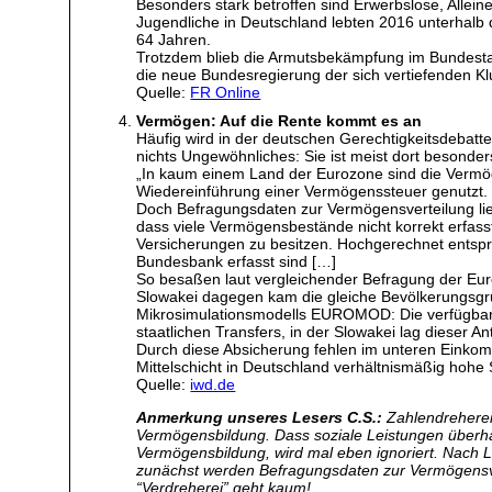
Besonders stark betroffen sind Erwerbslose, Allei
Jugendliche in Deutschland lebten 2016 unterhalb d
64 Jahren.
Trotzdem blieb die Armutsbekämpfung im Bundestag
die neue Bundesregierung der sich vertiefenden K
Quelle:
FR Online
Vermögen: Auf die Rente kommt es an
Häufig wird in der deutschen Gerechtigkeitsdebatte 
nichts Ungewöhnliches: Sie ist meist dort besonde
„In kaum einem Land der Eurozone sind die Vermögen
Wiedereinführung einer Vermögenssteuer genutzt.
Doch Befragungsdaten zur Vermögensverteilung liefe
dass viele Vermögensbestände nicht korrekt erfass
Versicherungen zu besitzen. Hochgerechnet entspr
Bundesbank erfasst sind […]
So besaßen laut vergleichender Befragung der Eur
Slowakei dagegen kam die gleiche Bevölkerungsgrup
Mikrosimulationsmodells EUROMOD: Die verfügbar
staatlichen Transfers, in der Slowakei lag dieser An
Durch diese Absicherung fehlen im unteren Einkom
Mittelschicht in Deutschland verhältnismäßig hohe
Quelle:
iwd.de
Anmerkung unseres Lesers C.S.:
Zahlendreherei
Vermögensbildung. Dass soziale Leistungen überha
Vermögensbildung, wird mal eben ignoriert. Nach L
zunächst werden Befragungsdaten zur Vermögensver
“Verdreherei” geht kaum!