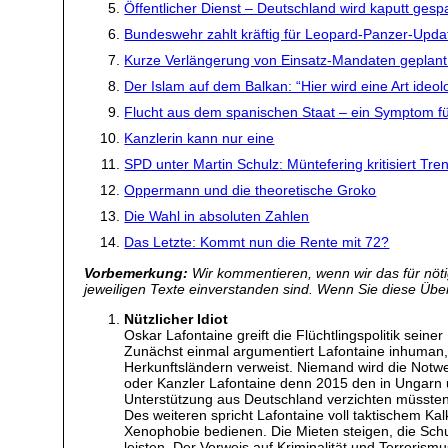
Öffentlicher Dienst – Deutschland wird kaputt gesp
Bundeswehr zahlt kräftig für Leopard-Panzer-Upda
Kurze Verlängerung von Einsatz-Mandaten geplant –
Der Islam auf dem Balkan: “Hier wird eine Art ideo
Flucht aus dem spanischen Staat – ein Symptom f
Kanzlerin kann nur eine
SPD unter Martin Schulz: Müntefering kritisiert Tr
Oppermann und die theoretische Groko
Die Wahl in absoluten Zahlen
Das Letzte: Kommt nun die Rente mit 72?
Vorbemerkung:
Wir kommentieren, wenn wir das für nötig
jeweiligen Texte einverstanden sind. Wenn Sie diese Übers
Nützlicher Idiot
Oskar Lafontaine greift die Flüchtlingspolitik seiner
Zunächst einmal argumentiert Lafontaine inhuman, w
Herkunftsländern verweist. Niemand wird die Notwe
oder Kanzler Lafontaine denn 2015 den in Ungarn 
Unterstützung aus Deutschland verzichten müsste
Des weiteren spricht Lafontaine voll taktischem Ka
Xenophobie bedienen. Die Mieten steigen, die Schul
leisten. Der Verweis auf Kriminalität und Terrorism