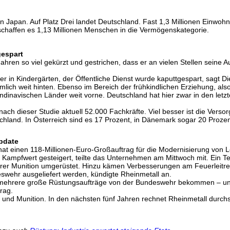
on Japan. Auf Platz Drei landet Deutschland. Fast 1,3 Millionen Einwoh
r schaffen es 1,13 Millionen Menschen in die Vermögenskategorie.
gespart
hren so viel gekürzt und gestrichen, dass er an vielen Stellen seine A
der in Kindergärten, der Öffentliche Dienst wurde kaputtgespart, sagt D
emlich weit hinten. Ebenso im Bereich der frühkindlichen Erziehung, al
inavischen Länder weit vorne. Deutschland hat hier zwar in den letzte
 nach dieser Studie aktuell 52.000 Fachkräfte. Viel besser ist die Ver
schland. In Österreich sind es 17 Prozent, in Dänemark sogar 20 Prozen
Update
hat einen 118-Millionen-Euro-Großauftrag für die Modernisierung v
Kampfwert gesteigert, teilte das Unternehmen am Mittwoch mit. Ein T
rer Munition umgerüstet. Hinzu kämen Verbesserungen am Feuerleitre
swehr ausgeliefert werden, kündigte Rheinmetall an.
it mehrere große Rüstungsaufträge von der Bundeswehr bekommen – un
rag.
und Munition. In den nächsten fünf Jahren rechnet Rheinmetall durchsc