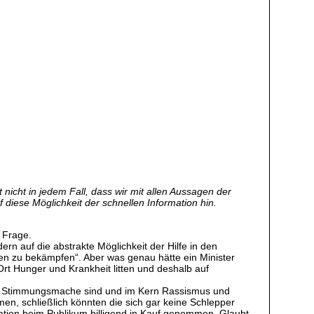
nicht in jedem Fall, dass wir mit allen Aussagen der
f diese Möglichkeit der schnellen Information hin.
n Frage.
rn auf die abstrakte Möglichkeit der Hilfe in den
ten zu bekämpfen“. Aber was genau hätte ein Minister
rt Hunger und Krankheit litten und deshalb auf
tische Stimmungsmache sind und im Kern Rassismus und
men, schließlich könnten die sich gar keine Schlepper
soziation beim Publikum billigend in Kauf genommen. Glaubt