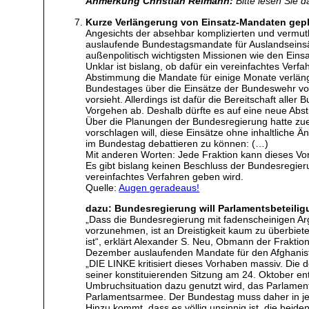
Anmerkung Christian Reimann:
Bitte lesen Sie 
Kurze Verlängerung von Einsatz-Mandaten gepla
Angesichts der absehbar komplizierten und vermut
auslaufende Bundestagsmandate für Auslandseinsät
außenpolitisch wichtigsten Missionen wie den Eins
Unklar ist bislang, ob dafür ein vereinfachtes Ver
Abstimmung die Mandate für einige Monate verläng
Bundestages über die Einsätze der Bundeswehr vor
vorsieht. Allerdings ist dafür die Bereitschaft all
Vorgehen ab. Deshalb dürfte es auf eine neue Abs
Über die Planungen der Bundesregierung hatte zue
vorschlagen will, diese Einsätze ohne inhaltlich
im Bundestag debattieren zu können: (…)
Mit anderen Worten: Jede Fraktion kann dieses Vo
Es gibt bislang keinen Beschluss der Bundesregier
vereinfachtes Verfahren geben wird.
Quelle:
Augen geradeaus!
dazu: Bundesregierung will Parlamentsbeteili
„Dass die Bundesregierung mit fadenscheinigen A
vorzunehmen, ist an Dreistigkeit kaum zu überbiet
ist“, erklärt Alexander S. Neu, Obmann der Frakt
Dezember auslaufenden Mandate für den Afghanista
„DIE LINKE kritisiert dieses Vorhaben massiv. Die
seiner konstituierenden Sitzung am 24. Oktober en
Umbruchsituation dazu genutzt wird, das Parlament
Parlamentsarmee. Der Bundestag muss daher in je
Hinzu kommt, dass es völlig unsinnig ist, die beide