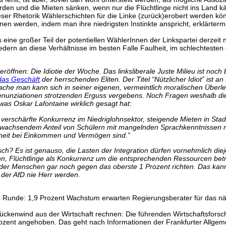
ürden und die Mieten sänken, wenn nur die Flüchtlinge nicht ins Land 
dieser Rhetorik Wählerschichten für die Linke (zurück)erobert werden kö
n werden, indem man ihre niedrigsten Instinkte anspricht, erklärterm
 eine großer Teil der potentiellen WählerInnen der Linkspartei derzeit n
dern an diese Verhältnisse im besten Falle Faulheit, im schlechtesten 
ffnen: Die Idiotie der Woche. Das linksliberale Juste Milieu ist noch 
das Geschäft
der herrschenden Eliten. Der Titel “Nützlicher Idiot” ist a
ache man kann sich in seiner eigenen, vermeintlich moralischen Überl
enunziationen strotzenden Erguss vergebens. Noch Fragen weshalb die
 was Oskar Lafontaine wirklich gesagt hat:
verschärfte Konkurrenz im Niedriglohnsektor, steigende Mieten in Sta
 wachsendem Anteil von Schülern mit mangelnden Sprachkenntnissen ni
chheit bei Einkommen und Vermögen sind.”
tisch? Es ist genauso, die Lasten der Integration dürfen vornehmlich die
, Flüchtlinge als Konkurrenz um die entsprechenden Ressourcen betrac
 der Menschen gar noch gegen das oberste 1 Prozent richten. Das kann n
der AfD nie Herr werden.
e Runde: 1,9 Prozent Wachstum erwarten Regierungsberater für das n
Rückenwind aus der Wirtschaft rechnen: Die führenden Wirtschaftsfors
Prozent angehoben. Das geht nach Informationen der Frankfurter Allge