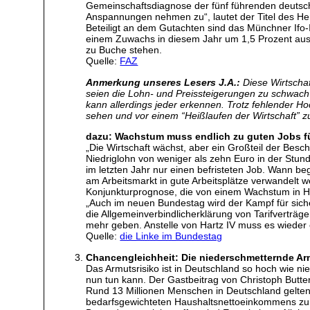
Gemeinschaftsdiagnose der fünf führenden deutschen
Anspannungen nehmen zu“, lautet der Titel des He
Beteiligt an dem Gutachten sind das Münchner Ifo-I
einem Zuwachs in diesem Jahr um 1,5 Prozent aus
zu Buche stehen.
Quelle:
FAZ
Anmerkung unseres Lesers J.A.:
Diese Wirtschaf
seien die Lohn- und Preissteigerungen zu schwach”
kann allerdings jeder erkennen. Trotz fehlender H
sehen und vor einem “Heißlaufen der Wirtschaft” zu
dazu: Wachstum muss endlich zu guten Jobs f
„Die Wirtschaft wächst, aber ein Großteil der Besch
Niedriglohn von weniger als zehn Euro in der Stund
im letzten Jahr nur einen befristeten Job. Wann be
am Arbeitsmarkt in gute Arbeitsplätze verwandelt
Konjunkturprognose, die von einem Wachstum in Hö
„Auch im neuen Bundestag wird der Kampf für sich
die Allgemeinverbindlicherklärung von Tarifverträ
mehr geben. Anstelle von Hartz IV muss es wieder e
Quelle:
die Linke im Bundestag
Chancengleichheit: Die niederschmetternde Ar
Das Armutsrisiko ist in Deutschland so hoch wie n
nun tun kann. Der Gastbeitrag von Christoph Butt
Rund 13 Millionen Menschen in Deutschland gelten 
bedarfsgewichteten Haushaltsnettoeinkommens zur V