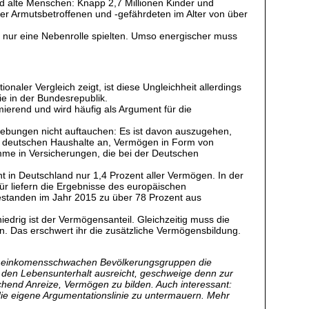
nd alte Menschen: Knapp 2,7 Millionen Kinder und
der Armutsbetroffenen und -gefährdeten im Alter von über
 nur eine Nebenrolle spielten. Umso energischer muss
naler Vergleich zeigt, ist diese Ungleichheit allerdings
e in der Bundesrepublik.
mierend und wird häufig als Argument für die
Erhebungen nicht auftauchen: Es ist davon auszugehen,
der deutschen Haushalte an, Vermögen in Form von
mme in Versicherungen, die bei der Deutschen
in Deutschland nur 1,4 Prozent aller Vermögen. In der
ür liefern die Ergebnisse des europäischen
tanden im Jahr 2015 zu über 78 Prozent aus
drig ist der Vermögensanteil. Gleichzeitig muss die
n. Das erschwert ihr die zusätzliche Vermögensbildung.
den einkomensschwachen Bevölkerungsgruppen die
r den Lebensunterhalt ausreicht, geschweige denn zur
chend Anreize, Vermögen zu bilden. Auch interessant:
ie eigene Argumentationslinie zu untermauern. Mehr