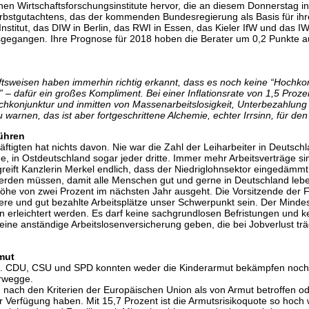
 Wirtschaftsforschungsinstitute hervor, die an diesem Donnerstag in Be
rbstgutachtens, das der kommenden Bundesregierung als Basis für ihr
nstitut, das DIW in Berlin, das RWI in Essen, das Kieler IfW und das I
gegangen. Ihre Prognose für 2018 hoben die Berater um 0,2 Punkte au
tsweisen haben immerhin richtig erkannt, dass es noch keine “Hochkon
 – dafür ein großes Kompliment. Bei einer Inflationsrate von 1,5 Proz
ochkonjunktur und inmitten von Massenarbeitslosigkeit, Unterbezahlun
 warnen, das ist aber fortgeschrittene Alchemie, echter Irrsinn, für d
ühren
äftigten hat nichts davon. Nie war die Zahl der Leiharbeiter in Deutschl
e, in Ostdeutschland sogar jeder dritte. Immer mehr Arbeitsverträge s
greift Kanzlerin Merkel endlich, dass der Niedriglohnsektor eingedämm
 werden müssen, damit alle Menschen gut und gerne in Deutschland le
he von zwei Prozent im nächsten Jahr ausgeht. Die Vorsitzende der F
ere und gut bezahlte Arbeitsplätze unser Schwerpunkt sein. Der Mind
gen erleichtert werden. Es darf keine sachgrundlosen Befristungen und
ine anständige Arbeitslosenversicherung geben, die bei Jobverlust trägt
mut
ie. CDU, CSU und SPD konnten weder die Kinderarmut bekämpfen noch ei
erwegge.
nach den Kriterien der Europäischen Union als von Armut betroffen oder
erfügung haben. Mit 15,7 Prozent ist die Armutsrisikoquote so hoch w