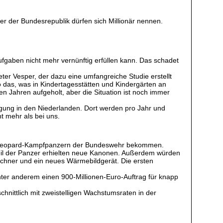
ner der Bundesrepublik dürfen sich Millionär nennen.
ufgaben nicht mehr vernünftig erfüllen kann. Das schadet
ieter Vesper, der dazu eine umfangreiche Studie erstellt
so das, was in Kindertagesstätten und Kindergärten an
n Jahren aufgeholt, aber die Situation ist noch immer
sorgung in den Niederlanden. Dort werden pro Jahr und
t mehr als bei uns.
on Leopard-Kampfpanzern der Bundeswehr bekommen.
eil der Panzer erhielten neue Kanonen. Außerdem würden
chner und ein neues Wärmebildgerät. Die ersten
ter anderem einen 900-Millionen-Euro-Auftrag für knapp
hnittlich mit zweistelligen Wachstumsraten in der