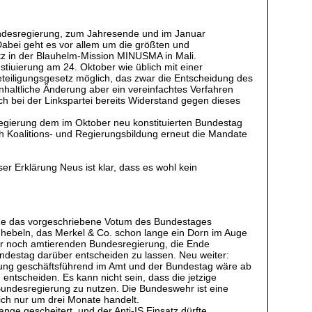
Bundesregierung, zum Jahresende und im Januar
abei geht es vor allem um die größten und
atz in der Blauhelm-Mission MINUSMA in Mali.
stiuierung am 24. Oktober wie üblich mit einer
teiligungsgesetz möglich, das zwar die Entscheidung des
haltliche Änderung aber ein vereinfachtes Verfahren
sich bei der Linkspartei bereits Widerstand gegen dieses
regierung dem im Oktober neu konstituierten Bundestag
h Koalitions- und Regierungsbildung erneut die Mandate
r Erklärung Neus ist klar, dass es wohl kein
hne das vorgeschriebene Votum des Bundestages
uhebeln, das Merkel & Co. schon lange ein Dorn im Auge
der noch amtierenden Bundesregierung, die Ende
ndestag darüber entscheiden zu lassen. Neu weiter:
ierung geschäftsführend im Amt und der Bundestag wäre ab
ntscheiden. Es kann nicht sein, dass die jetzige
 Bundesregierung zu nutzen. Die Bundeswehr ist eine
ch nur um drei Monate handelt.
ange gescheitert, und der Anti-IS Einsatz dürfte