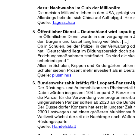
dazu: Nachwuchs im Club der Millionäre
Die meisten Millionäre leben in den USA, gefolgt v
Allerdings befindet sich China auf Aufholjagd: Hie
Quelle:
Tagesschau
Öffentlicher Dienst – Deutschland wird kaputt 
Im Öffentlichen Dienst wurde in den vergangenen Ja
den Bürgern und kostet langfristig viel Geld. […]
Ob in Schulen, bei der Polizei, in der Verwaltung o
hat: “Deutschland liegt im Bildungsbereich doch zi
Erziehungsmaßnahmen stattfindet. Da sind die skand
unbefriedigend.”
Allein in Schulen, Krippen und Kindergärten fehlen
Schüler sieben Prozent mehr investiert als in Deut
Quelle:
plusminus
Bundeswehr zahlt kräftig für Leopard-Panzer-
Der Rüstungs- und Automobilkonzern Rheinmetall 
Dabei würden insgesamt 104 Leopard-2-Panzer im 
die Panzer für die Verwendung von programmierba
umgerüsteten Panzer sollten ab 2020 an die Bunde
Der Düsseldorfer Konzern hat erst in jüngster Ze
2300 Lastwagen und einen größeren Munitionsauft
Weltweit wächst derzeit die Nachfrage nach Waffen 
Rüstungssparte.
Quelle:
Handelsblatt