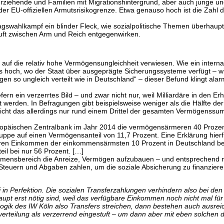
nerziehende und Familien mit Migrationshintergrund, aber auch junge u
er EU-offiziellen Armutsrisikogrenze. Etwa genauso hoch ist die Zahl 
swahlkampf ein blinder Fleck, wie sozialpolitische Themen überhaupt
luft zwischen Arm und Reich entgegenwirken.
auf die relativ hohe Vermögensungleichheit verwiesen. Wie ein internatio
rs hoch, wo der Staat über ausgeprägte Sicherungssysteme verfügt – wi
 so ungleich verteilt wie in Deutschland“ – dieser Befund klingt alar
rn ein verzerrtes Bild – und zwar nicht nur, weil Milliardäre in den 
t werden. In Befragungen gibt beispielsweise weniger als die Hälfte 
icht das allerdings nur rund einem Drittel der gesamten Vermögenssu
opäischen Zentralbank im Jahr 2014 die vermögensärmeren 40 Prozent 
pe auf einen Vermögensanteil von 11,7 Prozent. Eine Erklärung hierf
en Einkommen der einkommensärmsten 10 Prozent in Deutschland bes
teil bei nur 56 Prozent. […]
mensbereich die Anreize, Vermögen aufzubauen – und entsprechend nie
 Steuern und Abgaben zahlen, um die soziale Absicherung zu finanziere
 in Perfektion. Die sozialen Transferzahlungen verhindern also bei 
upt erst nötig sind, weil das verfügbare Einkommen noch nicht mal fü
ogik des IW Köln also Transfers streichen, dann bestehen auch ausrei
teilung als verzerrend eingestuft – um dann aber mit eben solchen d