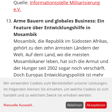
Quelle:
Informationsstelle Militarisierung
e.V.
Arme Bauern und globales Business: Ein
Feature über Entwicklungshilfe in
Mosambik
Mosambik, die Republik im Südosten Afrikas,
gehört zu den zehn ärmsten Ländern der
Welt. Auf dem Land, wo die meisten
Mosambikaner leben, hat sich die Armut und
der Hunger seit 2002 sogar noch verschärft.
Doch Europas Entwicklungspolitik ist mehr
Konjunkturprogramm für unsere Wirtschaft
Wir verwenden Cookies zum Bereitstellen unserer Leistungen.
denn Unterstützung für Afrikas Bauern. Die
Im Folgenden können Sie einsehen, um welche Cookies es sich
internationale Gemeinschaft vergibt Kredite
handelt und zu welchem Zweck sie erhoben werden.
an Firmen, die bereits Marktführer sind. Sie
Manuelle Auswahl
...
Ablehnen
Akzeptieren
unterstützt Gesellschaften mit