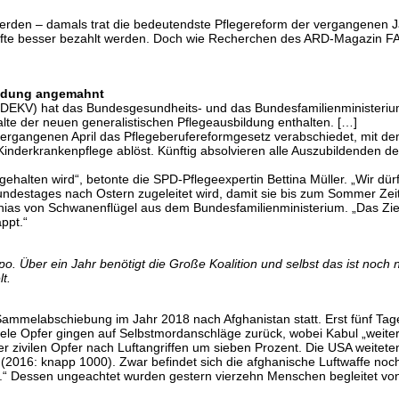
werden – damals trat die bedeutendste Pflegereform der vergangenen Ja
räfte besser bezahlt werden. Doch wie Recherchen des ARD-Magazin FA
ildung angemahnt
EKV) hat das Bundesgesundheits- und das Bundesfamilienministerium 
alte der neuen generalistischen Pflegeausbildung enthalten. […]
rgangenen April das Pflege­berufereformgesetz verabschiedet, mit dem
Kinder­krankenpflege ablöst. Künftig absolvieren alle Auszubildenden
ingehalten wird“, betonte die SPD-Pflegeexpertin Bettina Müller. „Wir dür
estages nach Ostern zugeleitet wird, damit sie bis zum Sommer Zeit
thias von Schwanenflügel aus dem Bundesfamilienministerium. „Das Zi
ppt.“
. Über ein Jahr benötigt die Große Koalition und selbst das ist noch ni
t.
Sammelabschiebung im Jahr 2018 nach Afghanistan statt. Erst fünf Tag
viele Opfer gingen auf Selbstmordanschläge zurück, wobei Kabul „weiter
 zivilen Opfer nach Luftangriffen um sieben Prozent. Die USA weiteten
2016: knapp 1000). Zwar befindet sich die afghanische Luftwaffe noch 
n.“ Dessen ungeachtet wurden gestern vierzehn Menschen begleitet von