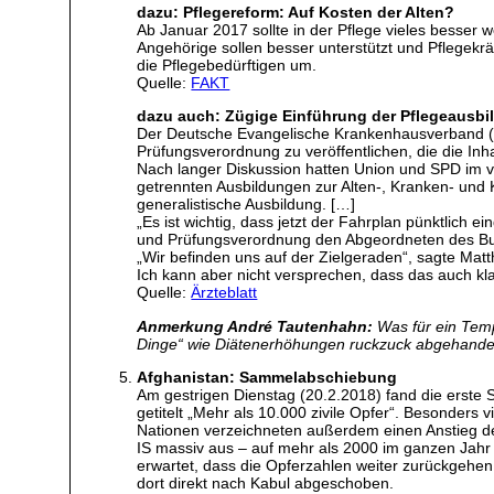
dazu: Pflegereform: Auf Kosten der Alten?
Ab Januar 2017 sollte in der Pflege vieles besser 
Angehörige sollen besser unterstützt und Pflegek
die Pflegebedürftigen um.
Quelle:
FAKT
dazu auch: Zügige Einführung der Pflegeausb
Der Deutsche Evangelische Krankenhausverband (D
Prüfungsverordnung zu veröffentlichen, die die Inh
Nach langer Diskussion hatten Union und SPD im ve
getrennten Ausbildungen zur Alten-, Kranken- und 
generalistische Ausbildung. […]
„Es ist wichtig, dass jetzt der Fahrplan pünktlich e
und Prüfungsverordnung den Abgeordneten des Bund
„Wir befinden uns auf der Zielgeraden“, sagte Mat
Ich kann aber nicht versprechen, dass das auch kla
Quelle:
Ärzteblatt
Anmerkung André Tautenhahn:
Was für ein Tempo
Dinge“ wie Diätenerhöhungen ruckzuck abgehandel
Afghanistan: Sammelabschiebung
Am gestrigen Dienstag (20.2.2018) fand die erste 
getitelt „Mehr als 10.000 zivile Opfer“. Besonders 
Nationen verzeichneten außerdem einen Anstieg der
IS massiv aus – auf mehr als 2000 im ganzen Jahr (
erwartet, dass die Opferzahlen weiter zurückgehe
dort direkt nach Kabul abgeschoben.