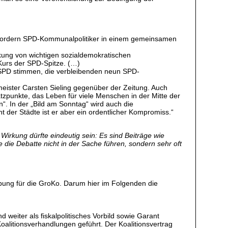
ig fordern SPD-Kommunalpolitiker in einem gemeinsamen
ckung von wichtigen sozialdemokratischen
Kurs der SPD-Spitze. (…)
 SPD stimmen, die verbleibenden neun SPD-
eister Carsten Sieling gegenüber der Zeitung. Auch
satzpunkte, das Leben für viele Menschen in der Mitte der
n“. In der „Bild am Sonntag“ wird auch die
ht der Städte ist er aber ein ordentlicher Kompromiss.“
 Wirkung dürfte eindeutig sein: Es sind Beiträge wie
 die Debatte nicht in der Sache führen, sondern sehr oft
bung für die GroKo. Darum hier im Folgenden die
weiter als fiskalpolitisches Vorbild sowie Garant
alitionsverhandlungen geführt. Der Koalitionsvertrag