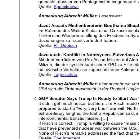
gemacht, dass er von Pentagonisten eingemauert zu 
Quelle:
Sputniknews
Anmerkung Albrecht Müller:
Lesenswert
dazu: Assads Medienberaterin Bouthaina Shaab
Im Rahmen des Waldai-Klubs, einer Diskussionsplattf
Türkei eine Wiederherstellung des Friedens in Syr
Beziehungen zu Israel verändert haben.
Quelle:
RT Deutsch
dazu auch: Konflikt in Nordsyrien: Pulverfass A
Mit dem Vorrücken von Pro-Assad-Milizen auf Afrin
Milizen, die der syrisch-kurdischen YPG zu Hilfe e
auf syrische Verhältnisse zugeschnittener Ableger 
Quelle:
Tagesschau
Anmerkung Albrecht Müller:
einmal mehr ein von d
USA sind die Ordnungsmacht in der Region! Unglaub
GOP Senator Says Trump Is Ready to Start War 
It didn’t get much notice, but Sen. Jim Risch mad
prepared to start a “very, very brief” war with Nort
extraordinary lengths, the Idaho Republican said, 
intercontinental ballistic missile. […]
If Risch is correct, Trump is willing to cause “mass 
that have prevented nuclear war between the U.S.
None of Risch’s remarks addressed the fact that the
Quelle:
The Intercept