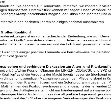
ift!
handlung. Sie gehören zur Demokratie. Immerhin, wir konnten in viele
rägen durchsetzen. Unterm Strick können wir sagen: Unser Verhandlung
er Annegret Kramp-Karrenbauer möglich, der Union eine Mehrheit und da
nten wir in den nächsten Jahren so einiges nochmal ausprobieren.
er Großen Koalition!
andersetzungen ist es von entscheidender Bedeutung, wie sich Gewerks
ntra zur GroKo“ zum Anlass, dies zu tun. Dabei geht es uns nicht um 
werkschaftlichen Zielen zu messen und die Politik mit gewerkschaftliche
 wird trotz einiger positiver Elemente wie beispielsweise die paritäti
cht nicht gerecht.
rsprechen und verhindern Diskussion zur Alten- und Krankenpfl
heit erklärt Achim Kessler, Obmann der LINKEN: „CDU/CSU und SPD si
Koalition‘ zeigt die Arroganz der Macht bereits, bevor sie überhaupt exi
en dringend notwendigen Maßnahmen gegen den Pflegenotstand in Kran
emessung in den Krankenhäusern und ein Sofortprogramm gegen den Pf
ige Maßnahmen des Koalitionsvertrages sind angesichts der fehlenden 1
tigen und Beschäftigten warten nicht nur händeringend auf wirksame p
Forderungen Gehör finden und dass ihre oft prekäre Lage ernst genomm
iederentscheid der SPD über die mageren Vereinbarungen des Koalitions
.