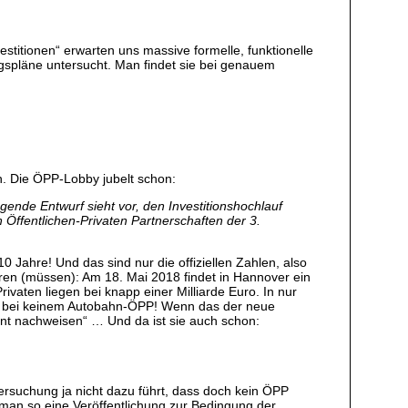
itionen“ erwarten uns massive formelle, funktionelle
ungspläne untersucht. Man findet sie bei genauem
n. Die ÖPP-Lobby jubelt schon:
nde Entwurf sieht vor, den Investitionshochlauf
n Öffentlichen-Privaten Partnerschaften der 3.
 Jahre! Und das sind nur die offiziellen Zahlen, also
en (müssen): Am 18. Mai 2018 findet in Hannover ein
aten liegen bei knapp einer Milliarde Euro. In nur
h bei keinem Autobahn-ÖPP! Wenn das der neue
ent nachweisen“ … Und da ist sie auch schon:
ersuchung ja nicht dazu führt, dass doch kein ÖPP
 man so eine Veröffentlichung zur Bedingung der