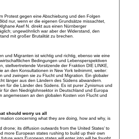
zum Protest gegen eine Abschiebung und den Folgen
Blöd nur, wenn er die eigenen Grundsätze missachtet,
 Afghane Asef N. direkt aus einen Nürnberger
äglich; ungewöhnlich war aber der Widerstand, den
and mit großer Brutalität zu brechen.
en und Migranten ist wichtig und richtig, ebenso wie eine
ie wirtschaftlichen Bedingungen und Lebensperspektiven
, stellvertretende Vorsitzende der Fraktion DIE LINKE,
e an den Konsultationen in New York teilnimmt, weiter:
nd zwingen sie zu Flucht und Migration. Ein globaler
 nicht länger aus den Ländern des Südens abwandern.
en für die Länder des Südens. Es ist purer Zynismus und
oir für den Niedriglohnsektor in Deutschland und Europa
sen angemessen an den globalen Kosten von Flucht und
hat should worry us all
ormation concerning what they are doing, how and why, is
drone; its diffusion outwards from the United States’ to
and more European states rushing to build up their own
uture wars European states will enter into will be fought