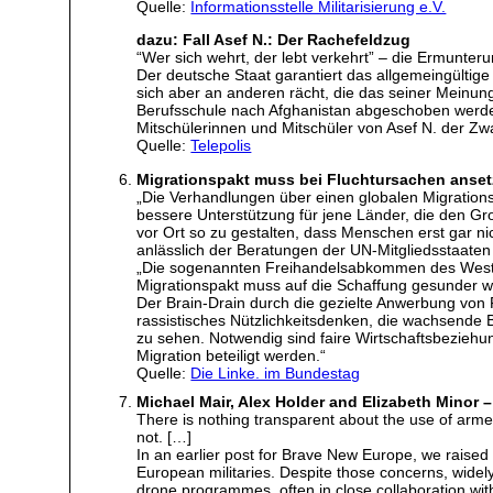
Quelle:
Informationsstelle Militarisierung e.V.
dazu: Fall Asef N.: Der Rachefeldzug
“Wer sich wehrt, der lebt verkehrt” – die Ermunt
Der deutsche Staat garantiert das allgemeingülti
sich aber an anderen rächt, die das seiner Meinun
Berufsschule nach Afghanistan abgeschoben werden 
Mitschülerinnen und Mitschüler von Asef N. der Zw
Quelle:
Telepolis
Migrationspakt muss bei Fluchtursachen anse
„Die Verhandlungen über einen globalen Migrationspa
bessere Unterstützung für jene Länder, die den Gr
vor Ort so zu gestalten, dass Menschen erst gar n
anlässlich der Beratungen der UN-Mitgliedsstaaten
„Die sogenannten Freihandelsabkommen des Westen
Migrationspakt muss auf die Schaffung gesunder wi
Der Brain-Drain durch die gezielte Anwerbung von 
rassistisches Nützlichkeitsdenken, die wachsende B
zu sehen. Notwendig sind faire Wirtschaftsbezie
Migration beteiligt werden.“
Quelle:
Die Linke. im Bundestag
Michael Mair, Alex Holder and Elizabeth Minor – 
There is nothing transparent about the use of arme
not. […]
In an earlier post for Brave New Europe, we raised
European militaries. Despite those concerns, widel
drone programmes, often in close collaboration with