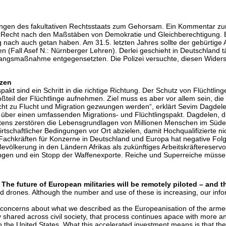
erungen des fakultativen Rechtsstaats zum Gehorsam. Ein Kommentar 
ge Recht nach den Maßstäben von Demokratie und Gleichberechtigung. 
g nach auch getan haben. Am 31.5. letzten Jahres sollte der gebürtige
(Fall Asef N.: Nürnberger Lehren). Derlei geschieht in Deutschland t
angsmaßnahme entgegensetzten. Die Polizei versuchte, diesen Widerst
tzen
kt sind ein Schritt in die richtige Richtung. Der Schutz von Flüchtling
oßteil der Flüchtlinge aufnehmen. Ziel muss es aber vor allem sein, d
icht zu Flucht und Migration gezwungen werden“, erklärt Sevim Dagdelen
 über einen umfassenden Migrations- und Flüchtlingspakt. Dagdelen, di
s zerstören die Lebensgrundlagen von Millionen Menschen im Süden u
rtschaftlicher Bedingungen vor Ort abzielen, damit Hochqualifizierte
Fachkräften für Konzerne in Deutschland und Europa hat negative Folg
evölkerung in den Ländern Afrikas als zukünftiges Arbeitskräftereserv
hungen und ein Stopp der Waffenexporte. Reiche und Superreiche müs
The future of European militaries will be remotely piloted – and t
d drones. Although the number and use of these is increasing, our inf
 concerns about what we described as the Europeanisation of the armed 
y shared across civil society, that process continues apace with more 
 the United States. What this accelerated investment means is that the f