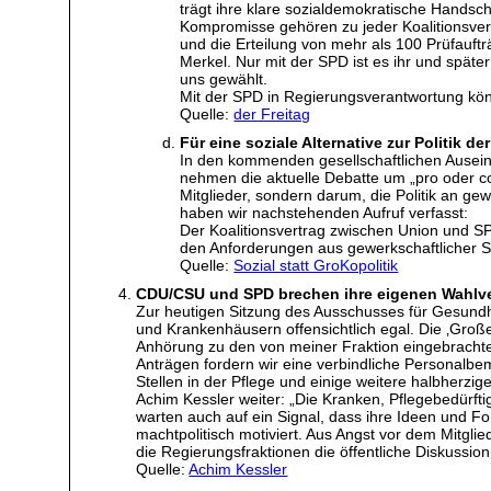
trägt ihre klare sozialdemokratische Handschr
Kompromisse gehören zu jeder Koalitionsver
und die Erteilung von mehr als 100 Prüfauft
Merkel. Nur mit der SPD ist es ihr und spät
uns gewählt.
Mit der SPD in Regierungsverantwortung kön
Quelle:
der Freitag
Für eine soziale Alternative zur Politik d
In den kommenden gesellschaftlichen Ausein
nehmen die aktuelle Debatte um „pro oder co
Mitglieder, sondern darum, die Politik an ge
haben wir nachstehenden Aufruf verfasst:
Der Koalitionsvertrag zwischen Union und SPD
den Anforderungen aus gewerkschaftlicher Si
Quelle:
Sozial statt GroKopolitik
CDU/CSU und SPD brechen ihre eigenen Wahlve
Zur heutigen Sitzung des Ausschusses für Gesund
und Krankenhäusern offensichtlich egal. Die ‚Große 
Anhörung zu den von meiner Fraktion eingebracht
Anträgen fordern wir eine verbindliche Personalb
Stellen in der Pflege und einige weitere halbherz
Achim Kessler weiter: „Die Kranken, Pflegebedürf
warten auch auf ein Signal, dass ihre Ideen und 
machtpolitisch motiviert. Aus Angst vor dem Mitgl
die Regierungsfraktionen die öffentliche Diskussion
Quelle:
Achim Kessler