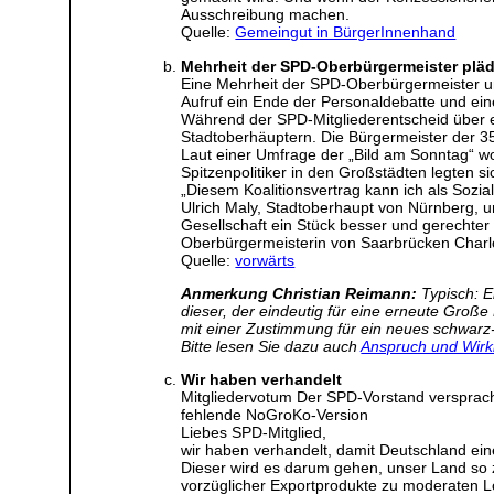
Ausschreibung machen.
Quelle:
Gemeingut in BürgerInnenhand
Mehrheit der SPD-Oberbürgermeister plädi
Eine Mehrheit der SPD-Oberbürgermeister unt
Aufruf ein Ende der Personaldebatte und eine
Während der SPD-Mitgliederentscheid über ei
Stadtoberhäuptern. Die Bürgermeister der 35
Laut einer Umfrage der „Bild am Sonntag“ w
Spitzenpolitiker in den Großstädten legten si
„Diesem Koalitionsvertrag kann ich als Soz
Ulrich Maly, Stadtoberhaupt von Nürnberg, un
Gesellschaft ein Stück besser und gerechter 
Oberbürgermeisterin von Saarbrücken Charlotte
Quelle:
vorwärts
Anmerkung Christian Reimann:
Typisch: Ei
dieser, der eindeutig für eine erneute Große
mit einer Zustimmung für ein neues schwarz
Bitte lesen Sie dazu auch
Anspruch und Wirkl
Wir haben verhandelt
Mitgliedervotum Der SPD-Vorstand versprach
fehlende NoGroKo-Version
Liebes SPD-Mitglied,
wir haben verhandelt, damit Deutschland e
Dieser wird es darum gehen, unser Land so zu
vorzüglicher Exportprodukte zu moderaten Lo