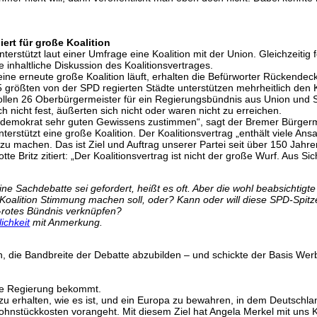
ert für große Koalition
erstützt laut einer Umfrage eine Koalition mit der Union. Gleichzeit
 inhaltliche Diskussion des Koalitionsvertrages.
ne erneute große Koalition läuft, erhalten die Befürworter Rückende
 größten von der SPD regierten Städte unterstützen mehrheitlich den 
ollen 26 Oberbürgermeister für ein Regierungsbündnis aus Union und
ch nicht fest, äußerten sich nicht oder waren nicht zu erreichen.
ialdemokrat sehr guten Gewissens zustimmen“, sagt der Bremer Bürgerm
terstützt eine große Koalition. Der Koalitionsvertrag „enthält viele An
zu machen. Das ist Ziel und Auftrag unserer Partei seit über 150 Jahre
 Britz zitiert: „Der Koalitionsvertrag ist nicht der große Wurf. Aus Sic
ne Sachdebatte sei gefordert, heißt es oft. Aber die wohl beabsichtigte
 Koalition Stimmung machen soll, oder? Kann oder will diese SPD-Spitze
-rotes Bündnis verknüpfen?
ichkeit
mit Anmerkung.
, die Bandbreite der Debatte abzubilden – und schickte der Basis Wer
ine Regierung bekommt.
 erhalten, wie es ist, und ein Europa zu bewahren, in dem Deutschland 
hnstückkosten vorangeht. Mit diesem Ziel hat Angela Merkel mit uns Ko