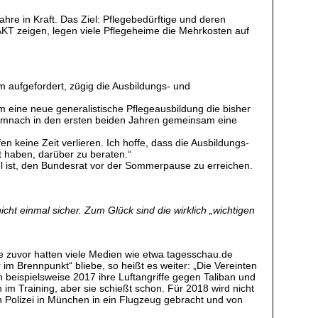
hre in Kraft. Das Ziel: Pflegebedürftige und deren
KT zeigen, legen viele Pflegeheime die Mehrkosten auf
aufgefordert, zügig die Ausbildungs- und
 eine neue generalistische Pflege­ausbildung die bisher
 demnach in den ersten beiden Jahren gemeinsam eine
fen keine Zeit verlieren. Ich hoffe, dass die Ausbildungs-
 haben, darüber zu beraten.“
el ist, den Bundesrat vor der Sommerpause zu erreichen.
cht einmal sicher. Zum Glück sind die wirklich „wichtigen
e zuvor hatten viele Medien wie etwa tagesschau.de
 im Brennpunkt“ bliebe, so heißt es weiter: „Die Vereinten
 beispielsweise 2017 ihre Luftangriffe gegen Taliban und
im Training, aber sie schießt schon. Für 2018 wird nicht
 Polizei in München in ein Flugzeug gebracht und von