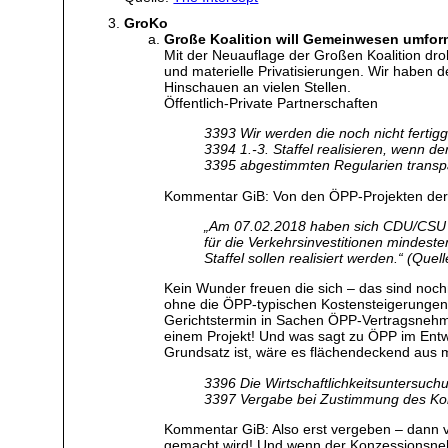
GroKo
Große Koalition will Gemeinwesen umfor
Mit der Neuauflage der Großen Koalition dr
und materielle Privatisierungen. Wir haben d
Hinschauen an vielen Stellen.
Öffentlich-Private Partnerschaften
3393 Wir werden die noch nicht fertigg
3394 1.-3. Staffel realisieren, wenn d
3395 abgestimmten Regularien transp
Kommentar GiB: Von den ÖPP-Projekten der 3.
„Am 07.02.2018 haben sich CDU/CSU un
für die Verkehrsinvestitionen mindeste
Staffel sollen realisiert werden.“ (Qu
Kein Wunder freuen die sich – das sind nochm
ohne die ÖPP-typischen Kostensteigerungen.
Gerichtstermin in Sachen ÖPP-Vertragsnehme
einem Projekt! Und was sagt zu ÖPP im Entw
Grundsatz ist, wäre es flächendeckend aus m
3396 Die Wirtschaftlichkeitsuntersuc
3397 Vergabe bei Zustimmung des Kon
Kommentar GiB: Also erst vergeben – dann ve
gemacht wird! Und wenn der Konzessionsnehme