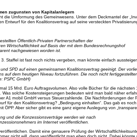
men zugunsten von Kapitalanlegern
oht die Umformung des Gemeinwesens. Unter dem Deckmantel der „Invest
en Entwurf für den Koalitionsvertrag auf seine versteckten Privatisier
estellten Öffentlich-Privaten Partnerschaften der
eren Wirtschaftlichkeit auf Basis der mit dem Bundesrechnungshof
arent nachgewiesen worden ist.
 Staffel ist fast noch nichts vergeben, man könnte einfach aussteige
d SPD auf einen gemeinsamen Koalitionsvertrag geeinigt. Der vorliege
ns auf dem heutigen Niveau fortzuführen. Die noch nicht fertiggestellte
elle: PSPC GmbH)
al 15 Mrd. Euro Auftragsvolumen. Also volle Bücher für die nächsten 10
 Was solche Kostensteigerungen bedeuten wird man bald näher erfahr
r A1 mobil GmbH versus Steuerzahlende. Die Nachforderungen der Priv
urf für den Koalitionsvertrag? „Bedingung
einhalten“. Das gab es noc
it ÖPP. Aber sicher gibt es eine ganz eigene Auslegung von „transpar
hung und die Konzessionsverträge werden wir nach
zessionsnehmers im Internet veröffentlichen.
röffentlichen. Damit eine genauere Prüfung der Wirtschaftlichkeitsunt
r nicht will, dann veröffentlicht man eben doch nicht. Dabei könnte