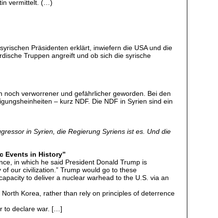
in vermittelt. (…)
 syrischen Präsidenten erklärt, inwiefern die USA und die
dische Truppen angreift und ob sich die syrische
en noch verworrener und gefährlicher geworden. Bei den
digungsheinheiten – kurz NDF. Die NDF in Syrien sind ein
gressor in Syrien, die Regierung Syriens ist es. Und die
 Events in History”
nce, in which he said President Donald Trump is
 of our civilization.” Trump would go to these
apacity to deliver a nuclear warhead to the U.S. via an
th North Korea, rather than rely on principles of deterrence
r to declare war. […]