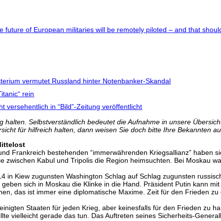
future of European militaries will be remotely piloted – and that should
isterium vermutet Russland hinter Notenbanker-Skandal
itanic“ rein
t versehentlich in “Bild”-Zeitung veröffentlicht
 halten. Selbstverständlich bedeutet die Aufnahme in unsere Übersicht 
icht für hilfreich halten, dann weisen Sie doch bitte Ihre Bekannten au
ittelost
d und Frankreich bestehenden “immerwährenden Kriegsallianz” haben 
sie zwischen Kabul und Tripolis die Region heimsuchten. Bei Moskau wa
4 in Kiew zugunsten Washington Schlag auf Schlag zugunsten russische
geben sich in Moskau die Klinke in die Hand. Präsident Putin kann mit 
nen, das ist immer eine diplomatische Maxime. Zeit für den Frieden z
inigten Staaten für jeden Krieg, aber keinesfalls für den Frieden zu h
 vielleicht gerade das tun. Das Auftreten seines Sicherheits-General