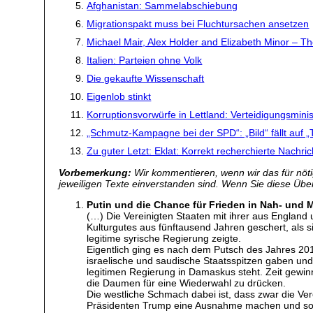
Afghanistan: Sammelabschiebung
Migrationspakt muss bei Fluchtursachen ansetzen
Michael Mair, Alex Holder and Elizabeth Minor – The 
Italien: Parteien ohne Volk
Die gekaufte Wissenschaft
Eigenlob stinkt
Korruptionsvorwürfe in Lettland: Verteidigungsmin
„Schmutz-Kampagne bei der SPD“: „Bild“ fällt auf „T
Zu guter Letzt: Eklat: Korrekt recherchierte Nachrich
Vorbemerkung:
Wir kommentieren, wenn wir das für nötig
jeweiligen Texte einverstanden sind. Wenn Sie diese Übers
Putin und die Chance für Frieden in Nah- und M
(…) Die Vereinigten Staaten mit ihrer aus Englan
Kulturgutes aus fünftausend Jahren geschert, als 
legitime syrische Regierung zeigte.
Eigentlich ging es nach dem Putsch des Jahres 201
israelische und saudische Staatsspitzen gaben und 
legitimen Regierung in Damaskus steht. Zeit gewin
die Daumen für eine Wiederwahl zu drücken.
Die westliche Schmach dabei ist, dass zwar die Vere
Präsidenten Trump eine Ausnahme machen und sollte