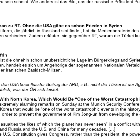
sein scheint. Wie anders ist das Bild, das der russische Präsident Put
an zu RT: Ohne die USA gäbe es schon Frieden in Syrien
orm, die jährlich in Russland stattfindet, hat die Medienberaterin des
ien verhindern. Zudem erläutert sie gegenüber RT, warum die Türkei kur
frin
 ist die ohnehin schon unübersichtliche Lage im Bürgerkriegsland Syri
ilen, handelt es sich um Angehörige der sogenannten Nationalen Vertei
der iranischen Basidsch-Milizen.
en USA beeinflusster Beitrag der ARD, z.B.: nicht die Türkei ist der Ag
lich, was der ÖR sich leistet.
With North Korea, Which Would Be “One of the Worst Catastrophic
e extremely alarming remarks on Sunday at the Munich Security Confere
h Korea that would be “one of the worst catastrophic events in the history
in order to prevent the government of Kim Jong-un from developing the c
casualties the likes of which the planet has never seen” in a conflict wi
 and Russia and the U.S. and China for many decades. […]
 U.S. Constitution gives Congress, rather than the president, the powe