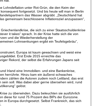
rt hat.
he Lohndeflation unter Rot-Grün, die den Keim der
konsequent fortgesetzt. Und bis heute will man in Berlin
n Handelspartnern das Wasser abgräbt. „Deutschland hat
 das gemeinsam beschlossene Inflationsziel anzupassen“,
 Griechenlandkrise, die sich zu einer Staatsschuldenkrise
r it takes“ sprach. In der Krise hatte sich die von
anzen und die Wiederherstellung der
allgemeinen Lohnsenkungen ergibt ein Teufelsgebräu“,
lkonstruiert, Europa ist kaum gewachsen und weist eine
ausgebildet. Erst Ende 2015 erreichte das
uriger Rekord, der selbst die Erfahrungen Japans seit
 und Irland eine Immobilien- und eine Bankenkrise,
iten herrührte. Hinzu kam ein äußerst schwaches
ändern zählen die Autoren zudem noch Lettland, das erst
en sein soll. Was dabei aber gerne übersehen wird, rund
völkerung“ gelöst.
 Krise zu überwinden. Dazu beleuchten sie ausführlich
en diese für rund 75 Prozent des BIPs der Eurozone.
n in Europa durchgesetzt. Selbst Frankreich, das sich
.