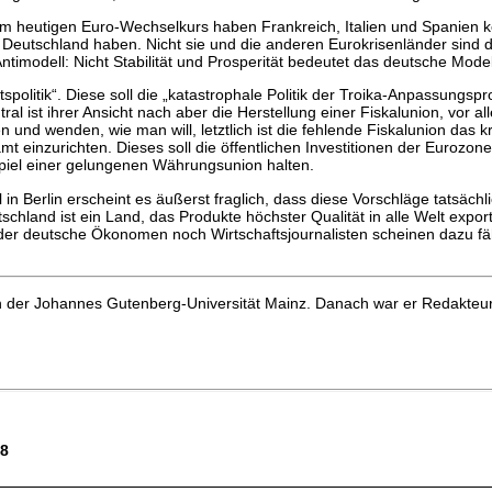
eim heutigen Euro-Wechselkurs haben Frankreich, Italien und Spanien
 Deutschland haben. Nicht sie und die anderen Eurokrisenländer sind 
ntimodell: Nicht Stabilität und Prosperität bedeutet das deutsche Modell
spolitik“. Diese soll die „katastrophale Politik der Troika-Anpassung
ral ist ihrer Ansicht nach aber die Herstellung einer Fiskalunion, vor 
und wenden, wie man will, letztlich ist die fehlende Fiskalunion das
mt einzurichten. Dieses soll die öffentlichen Investitionen der Euroz
eispiel einer gelungenen Währungsunion halten.
l in Berlin erscheint es äußerst fraglich, dass diese Vorschläge tatsäc
chland ist ein Land, das Produkte höchster Qualität in alle Welt export
 deutsche Ökonomen noch Wirtschaftsjournalisten scheinen dazu fähig 
r an der Johannes Gutenberg-Universität Mainz. Danach war er Redakteu
28