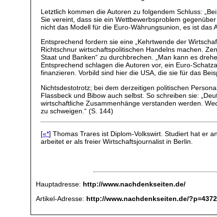
Letztlich kommen die Autoren zu folgendem Schluss: „B
Sie vereint, dass sie ein Wettbewerbsproblem gegenüber
nicht das Modell für die Euro-Währungsunion, es ist das A
Entsprechend fordern sie eine „Kehrtwende der Wirtschaft
Richtschnur wirtschaftspolitischen Handelns machen. Zent
Staat und Banken“ zu durchbrechen. „Man kann es drehen 
Entsprechend schlagen die Autoren vor, ein Euro-Schatza
finanzieren. Vorbild sind hier die USA, die sie für das B
Nichtsdestotrotz; bei dem derzeitigen politischen Persona
Flassbeck und Bibow auch selbst. So schreiben sie: „Deuts
wirtschaftliche Zusammenhänge verstanden werden. Weder
zu schweigen.“ (S. 144)
[
«*
] Thomas Trares ist Diplom-Volkswirt. Studiert hat e
arbeitet er als freier Wirtschaftsjournalist in Berlin.
Hauptadresse:
http://www.nachdenkseiten.de/
Artikel-Adresse:
http://www.nachdenkseiten.de/?p=437