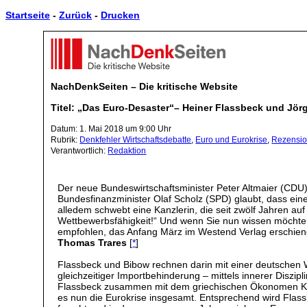
Startseite
-
Zurück
-
Drucken
NachDenkSeiten – Die kritische Website
Titel: „Das Euro-Desaster“– Heiner Flassbeck und Jö
Datum: 1. Mai 2018 um 9:00 Uhr
Rubrik:
Denkfehler Wirtschaftsdebatte
,
Euro und Eurokrise
,
Rezensi
Verantwortlich:
Redaktion
Der neue Bundeswirtschaftsminister Peter Altmaier (CDU
Bundesfinanzminister Olaf Scholz (SPD) glaubt, dass eine
alledem schwebt eine Kanzlerin, die seit zwölf Jahren auf
Wettbewerbsfähigkeit!“ Und wenn Sie nun wissen möchte
empfohlen, das Anfang März im Westend Verlag erschien
Thomas Trares
[
*
]
Flassbeck und Bibow rechnen darin mit einer deutschen Wi
gleichzeitiger Importbehinderung – mittels innerer Diszi
Flassbeck zusammen mit dem griechischen Ökonomen Kost
es nun die Eurokrise insgesamt. Entsprechend wird Flass