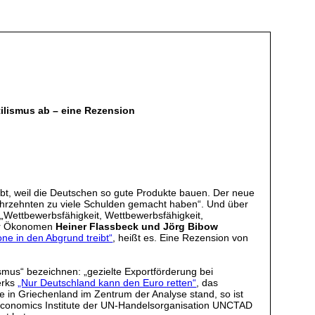
ilismus ab – eine Rezension
bt, weil die Deutschen so gute Produkte bauen. Der neue
n Jahrzehnten zu viele Schulden gemacht haben“. Und über
s „Wettbewerbsfähigkeit, Wettbewerbsfähigkeit,
der Ökonomen
Heiner Flassbeck und Jörg Bibow
ne in den Abgrund treibt“
, heißt es. Eine Rezension von
ismus“ bezeichnen: „gezielte Exportförderung bei
erks
„Nur Deutschland kann den Euro retten“
, das
in Griechenland im Zentrum der Analyse stand, so ist
y Economics Institute der UN-Handelsorganisation UNCTAD