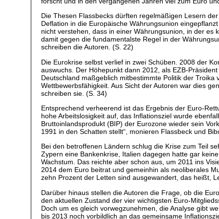
forscht und in den vergangenen Jahren viel zum Euro un
Die Thesen Flassbecks dürften regelmäßigen Lesern der „
Deflation in die Europäische Währungsunion eingepflanzt 
nicht verstehen, dass in einer Währungsunion, in der es
damit gegen die fundamentalste Regel in der Währungsuni
schreiben die Autoren. (S. 22)
Die Eurokrise selbst verlief in zwei Schüben. 2008 der Ko
auswuchs. Der Höhepunkt dann 2012, als EZB-Präsident Ma
Deutschland maßgeblich mitbestimmte Politik der Troika v
Wettbewerbsfähigkeit. Aus Sicht der Autoren war dies gena
schreiben sie. (S. 34)
Entsprechend verheerend ist das Ergebnis der Euro-Rettun
hohe Arbeitslosigkeit auf, das Inflationsziel wurde eben
Bruttoinlandsprodukt (BIP) der Eurozone wieder sein Vork
1991 in den Schatten stellt“, monieren Flassbeck und Bib
Bei den betroffenen Ländern schlug die Krise zum Teil se
Zypern eine Bankenkrise, Italien dagegen hatte gar kein
Wachstum. Das reichte aber schon aus, um 2011 ins Visie
2014 dem Euro beitrat und gemeinhin als neoliberales Mus
zehn Prozent der Letten sind ausgewandert, das heißt, Le
Darüber hinaus stellen die Autoren die Frage, ob die Eur
den aktuellen Zustand der vier wichtigsten Euro-Mitglie
Doch um es gleich vorwegzunehmen, die Analyse gibt weni
bis 2013 noch vorbildlich an das gemeinsame Inflationszi