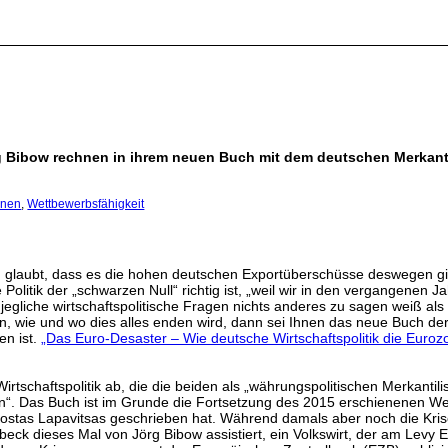
rg Bibow rechnen in ihrem neuen Buch mit dem deutschen Merkant
onen
,
Wettbewerbsfähigkeit
) glaubt, dass es die hohen deutschen Exportüberschüsse deswegen gi
 Politik der „schwarzen Null“ richtig ist, „weil wir in den vergangene
 jegliche wirtschaftspolitische Fragen nichts anderes zu sagen weiß al
n, wie und wo dies alles enden wird, dann sei Ihnen das neue Buch 
en ist.
„Das Euro-Desaster – Wie deutsche Wirtschaftspolitik die Eurozo
rtschaftspolitik ab, die die beiden als „währungspolitischen Merkantil
plin“. Das Buch ist im Grunde die Fortsetzung des 2015 erschienenen W
as Lapavitsas geschrieben hat. Während damals aber noch die Krise 
beck dieses Mal von Jörg Bibow assistiert, ein Volkswirt, der am Lev