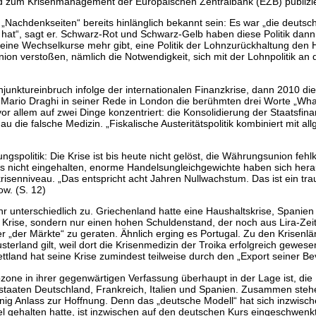
d zum Krisenmanagement der Europäischen Zentralbank (EZB) publizie
Nachdenkseiten“ bereits hinlänglich bekannt sein: Es war „die deutsc
hat“, sagt er. Schwarz-Rot und Schwarz-Gelb haben diese Politik dann 
 keine Wechselkurse mehr gibt, eine Politik der Lohnzurückhaltung de
on verstoßen, nämlich die Notwendigkeit, sich mit der Lohnpolitik an
njunktureinbruch infolge der internationalen Finanzkrise, dann 2010 die
rio Draghi in seiner Rede in London die berühmten drei Worte „Whateve
or allem auf zwei Dinge konzentriert: die Konsolidierung der Staatsfin
u die falsche Medizin. „Fiskalische Austeritätspolitik kombiniert mit 
gspolitik: Die Krise ist bis heute nicht gelöst, die Währungsunion feh
falls nicht eingehalten, enorme Handelsungleichgewichte haben sich her
risenniveau. „Das entspricht acht Jahren Nullwachstum. Das ist ein tra
ow. (S. 12)
hr unterschiedlich zu. Griechenland hatte eine Haushaltskrise, Spanien
e Krise, sondern nur einen hohen Schuldenstand, der noch aus Lira-Ze
r „der Märkte“ zu geraten. Ähnlich erging es Portugal. Zu den Krisenl
terland gilt, weil dort die Krisenmedizin der Troika erfolgreich gewes
ttland hat seine Krise zumindest teilweise durch den „Export seiner Be
ozone in ihrer gegenwärtigen Verfassung überhaupt in der Lage ist, die
dsstaaten Deutschland, Frankreich, Italien und Spanien. Zusammen steh
g Anlass zur Hoffnung. Denn das „deutsche Modell“ hat sich inzwische
el gehalten hatte, ist inzwischen auf den deutschen Kurs eingeschwenkt