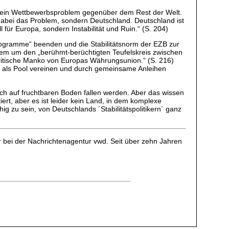
 kein Wettbewerbsproblem gegenüber dem Rest der Welt.
dabei das Problem, sondern Deutschland. Deutschland ist
 für Europa, sondern Instabilität und Ruin.“ (S. 204)
sprogramme“ beenden und die Stabilitätsnorm der EZB zur
allem um den „berühmt-berüchtigten Teufelskreis zwischen
 kritische Manko von Europas Währungsunion.“ (S. 216)
one als Pool vereinen und durch gemeinsame Anleihen
hlich auf fruchtbaren Boden fallen werden. Aber das wissen
iert, aber es ist leider kein Land, in dem komplexe
zu sein, von Deutschlands ´Stabilitätspolitikern´ ganz
r bei der Nachrichtenagentur vwd. Seit über zehn Jahren