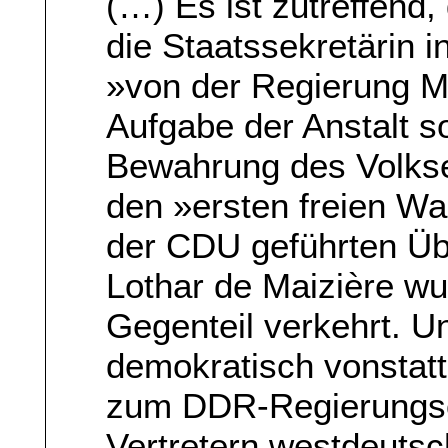
(…) Es ist zutreffend,
die Staatssekretärin in
»von der Regierung 
Aufgabe der Anstalt so
Bewahrung des Volks
den »ersten freien Wa
der CDU geführten Üb
Lothar de Maizière wur
Gegenteil verkehrt. Un
demokratisch vonstat
zum DDR-Regierungsch
Vertretern westdeuts