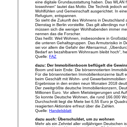
eine digitale Grundausstattung haben. Das WLAN f
loswohnen“ lautet das Motto. Die Technik jedoch wi
Wohlfühlen und Gemeinschaft ausgerichtet. In eine
Refugium, entspannen.
So sieht die Zukunft des Wohnens in Deutschland
Dienstag in Berlin vorstellte. Das gilt allerdings
müssen sich die weniger Wohlhabenden immer mehr 
nennen das die Forscher.
Das heißt: Weil Wohnen, insbesondere in Großstäd
die unteren Gehaltsgruppen. Das Armutsrisiko in De
sei vor allem die Gefahr der Altersarmut. „Überdur
Bedarf an bezahlbarem Wohnraum bleibt hoch“, hei
Quelle:
FAZ
dazu: Der Immobilienboom beflügelt die Gew
Boom und kein Ende: Die börsennotierten Immobili
Für die börsennotierten Immobilienkonzerne läuft 
beim Geschäft mit Wohn- und Gewerbeimmobilien 
Ergebnisse in den ersten neun Monaten 2018 deutli
Der zweitgrößte deutsche Immobilienkonzern, Deu
Millionen Euro. Vor allem Mietsteigerungen und Au
So konnte Deutsche Wohnen, die rund 166.000 Wohn
Durchschnitt liegt die Miete bei 6,55 Euro je Quad
reagierten Aktionäre erfreut über die Zahlen.
Quelle:
Handelsblatt
dazu auch: Überschuldet, um zu wohnen
Mehr als ein Zehntel aller volljährigen Deutschen 