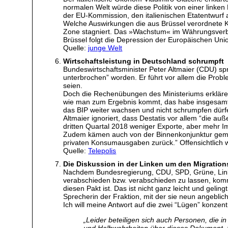
normalen Welt würde diese Politik von einer linken
der EU-Kommission, den italienischen Etatentwurf 
Welche Auswirkungen die aus Brüssel verordnete Kür
Zone stagniert. Das »Wachstum« im Währungsverbun
Brüssel folgt die Depression der Europäischen Uni
Quelle:
junge Welt
Wirtschaftsleistung in Deutschland schrumpft
Bundeswirtschaftsminister Peter Altmaier (CDU) sp
unterbrochen” worden. Er führt vor allem die Pro
seien.
Doch die Rechenübungen des Ministeriums erklären
wie man zum Ergebnis kommt, das habe insgesamt 
das BIP weiter wachsen und nicht schrumpfen dürf
Altmaier ignoriert, dass Destatis vor allem “die 
dritten Quartal 2018 weniger Exporte, aber mehr Im
Zudem kämen auch von der Binnenkonjunktur gemisc
privaten Konsumausgaben zurück.” Offensichtlich 
Quelle:
Telepolis
Die Diskussion in der Linken um den Migration
Nachdem Bundesregierung, CDU, SPD, Grüne, Linke 
verabschieden bzw. verabschieden zu lassen, komm
diesen Pakt ist. Das ist nicht ganz leicht und geling
Sprecherin der Fraktion, mit der sie neun angeblic
Ich will meine Antwort auf die zwei “Lügen” konzen
„Leider beteiligen sich auch Personen, die i