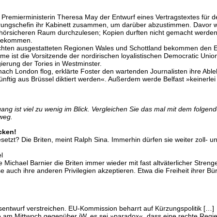
en Premierministerin Theresa May der Entwurf eines Vertragstextes für 
erungschefin ihr Kabinett zusammen, um darüber abzustimmen. Davor wa
hörsicheren Raum durchzulesen; Kopien durften nicht gemacht werden.
 bekommen.
chten ausgestatteten Regionen Wales und Schottland bekommen den En
me ist die Vorsitzende der nordirischen loyalistischen Democratic Uni
gierung der Tories in Westminster.
nach London flog, erklärte Foster den wartenden Journalisten ihre A
ünftig aus Brüssel diktiert werden«. Außerdem werde Belfast »keinerle
ang ist viel zu wenig im Blick. Vergleichen Sie das mal mit dem folgend
 weg.
cken!
etzt? Die Briten, meint Ralph Sina. Immerhin dürfen sie weiter zoll- u
l
te Michael Barnier die Briten immer wieder mit fast altväterlicher Stre
 auch ihre anderen Privilegien akzeptieren. Etwa die Freiheit ihrer Bür
tsentwurf verstreichen. EU-Kommission beharrt auf Kürzungspolitik […]
e am Mittwoch gegenüber jW, es sei »paradox«, dass eine rechte Regier