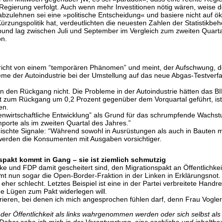
 Regierung verfolgt. Auch wenn mehr Investitionen nötig wären, weise d
abzulehnen sei eine »politische Entscheidung« und basiere nicht auf ö
zungspolitik hat, verdeutlichten die neuesten Zahlen der Statistikbeh
d lag zwischen Juli und September im Vergleich zum zweiten Quartal 
on.
richt von einem “temporären Phänomen” und meint, der Aufschwung, der
bleme der Autoindustrie bei der Umstellung auf das neue Abgas-Testv
 den Rückgang nicht. Die Probleme in der Autoindustrie hätten das B
zum Rückgang um 0,2 Prozent gegenüber dem Vorquartal geführt, ist u
en.
außenwirtschaftliche Entwicklung” als Grund für das schrumpfende Wach
porte als im zweiten Quartal des Jahres.”
hte Signale: “Während sowohl in Ausrüstungen als auch in Bauten mehr
werden die Konsumenten mit Ausgaben vorsichtiger.
spakt kommt in Gang – sie ist ziemlich schmutzig
und FDP damit gescheitert sind, den Migrationspakt an Öffentlichkei
t nun sogar die Open-Border-Fraktion in der Linken in Erklärungsnot
t eher schlecht. Letztes Beispiel ist eine in der Partei verbreitete Hand
he Lügen zum Pakt widerlegen will.
trieren, bei denen ich mich angesprochen fühlen darf, denn Frau Vogler
n der Öffentlichkeit als links wahrgenommen werden oder sich selbst al