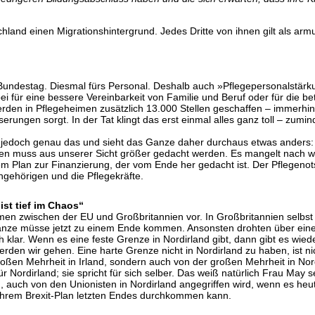
schland einen Migrationshintergrund. Jedes Dritte von ihnen gilt als ar
Bundestag. Diesmal fürs Personal. Deshalb auch »Pflegepersonalstär
für eine bessere Vereinbarkeit von Familie und Beruf oder für die bet
werden in Pflegeheimen zusätzlich 13.000 Stellen geschaffen – immerhi
erungen sorgt. In der Tat klingt das erst einmal alles ganz toll – zumi
edoch genau das und sieht das Ganze daher durchaus etwas anders: Es 
gen muss aus unserer Sicht größer gedacht werden. Es mangelt nach w
 Plan zur Finanzierung, der vom Ende her gedacht ist. Der Pflegenots
 Angehörigen und die Pflegekräfte.
ist tief im Chaos“
en zwischen der EU und Großbritannien vor. In Großbritannien selbst se
Ganze müsse jetzt zu einem Ende kommen. Ansonsten drohten über eine Mi
ch klar. Wenn es eine feste Grenze in Nordirland gibt, dann gibt es wied
rden wir gehen. Eine harte Grenze nicht in Nordirland zu haben, ist ni
oßen Mehrheit in Irland, sondern auch von der großen Mehrheit in Nor
für Nordirland; sie spricht für sich selber. Das weiß natürlich Frau May
 auch von den Unionisten in Nordirland angegriffen wird, wenn es heute 
 ihrem Brexit-Plan letzten Endes durchkommen kann.