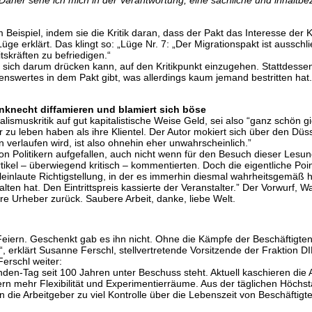
aher sehe ich mich in der Verantwortung, eine sachliche und inhaltb
 Beispiel, indem sie die Kritik daran, dass der Pakt das Interesse der 
 Lüge erklärt. Das klingt so: „Lüge Nr. 7: „Der Migrationspakt ist aussc
tskräften zu befriedigen.“
sie sich darum drücken kann, auf den Kritikpunkt einzugehen. Stattdesse
nswertes in dem Pakt gibt, was allerdings kaum jemand bestritten hat.
enknecht diffamieren und blamiert sich böse
lismuskritik auf gut kapitalistische Weise Geld, sei also “ganz schön g
ser zu leben haben als ihre Klientel. Der Autor mokiert sich über den Dü
n verlaufen wird, ist also ohnehin eher unwahrscheinlich.”
 von Politikern aufgefallen, auch nicht wenn für den Besuch dieser Le
tikel – überwiegend kritisch – kommentierten. Doch die eigentliche Poi
leinlaute Richtigstellung, in der es immerhin diesmal wahrheitsgemäß h
en hat. Den Eintrittspreis kassierte der Veranstalter.” Der Vorwurf, Wa
hre Urheber zurück. Saubere Arbeit, danke, liebe Welt.
eiern. Geschenkt gab es ihn nicht. Ohne die Kämpfe der Beschäftigte
, erklärt Susanne Ferschl, stellvertretende Vorsitzende der Fraktion 
erschl weiter:
den-Tag seit 100 Jahren unter Beschuss steht. Aktuell kaschieren die A
ern mehr Flexibilität und Experimentierräume. Aus der täglichen Höchst
die Arbeitgeber zu viel Kontrolle über die Lebenszeit von Beschäftigt