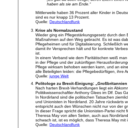
haben als sie am Ende.“
Mittlerweile haben 36 Prozent aller Kinder in Deut
sind es nur knapp 13 Prozent.
Quelle:
Deutschlandfunk
Krise als Normalzustand
Wieder ging ein Pflegestärkungsgesetz durch den 
Maßnahmen auf den Weg gebracht. Es ist was dabei 
Pflegeheimen und für Digitalisierung. Schließlich 
damit ihr Versprechen hält und für konkrete Verbess
ist.
In einem Verband wie dem Paritätischen weiß man j
in der Pflege und der zukünftigen Herausforderun
Pflege wirksam behoben werden kann, und an einem
alle Beteiligten leiden: die Pflegebedürftigen, ihre
Quelle:
junge Welt
Politologe zu Brexit-Einigung: „Großbritannien 
Nach harten Brexit-Verhandlungen liegt ein Abkomm
Politikwissenschaftler Anthony Glees im Dlf. Das 
In Nordirland sind die politischen Tatsachen ziemli
und Unionisten in Nordirland. 20 Jahre rückwärts we
entspricht auch den Wünschen nicht nur von der gr
In dieser Frage spricht die Unionisten-Partei nicht 
Theresa May von allen Seiten, auch aus Nordirland,
schwach ist, ist es möglich, dass Theresa May mit
Quelle:
Deutschlandfunk