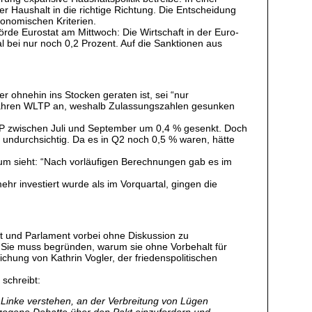
er Haushalt in die richtige Richtung. Die Entscheidung
konomischen Kriterien.
örde Eurostat am Mittwoch: Die Wirtschaft in der Euro-
bei nur noch 0,2 Prozent. Auf die Sanktionen aus
 ohnehin ins Stocken geraten ist, sei “nur
erfahren WLTP an, weshalb Zulassungszahlen gesunken
IP zwischen Juli und September um 0,4 % gesenkt. Doch
ndurchsichtig. Da es in Q2 noch 0,5 % waren, hätte
stum sieht: “Nach vorläufigen Berechnungen gab es im
 investiert wurde als im Vorquartal, gingen die
t und Parlament vorbei ohne Diskussion zu
. Sie muss begründen, warum sie ohne Vorbehalt für
reichung von Kathrin Vogler, der friedenspolitischen
 schreibt:
s Linke verstehen, an der Verbreitung von Lügen