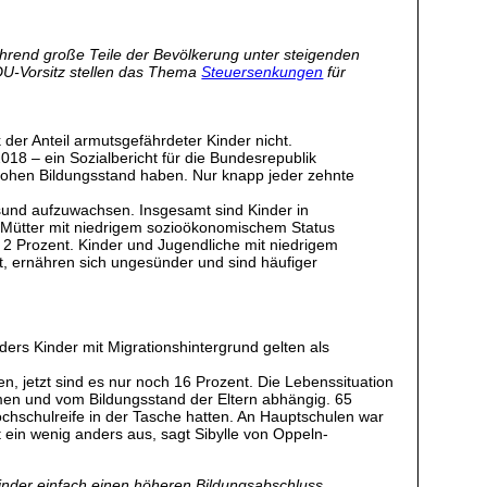
hrend große Teile der Bevölkerung unter steigenden
DU-Vorsitz stellen das Thema
Steuersenkungen
für
der Anteil armutsgefährdeter Kinder nicht.
018 – ein Sozialbericht für die Bundesrepublik
hohen Bildungsstand haben. Nur knapp jeder zehnte
sund aufzuwachsen. Insgesamt sind Kinder in
r Mütter mit niedrigem sozioökonomischem Status
2 Prozent. Kinder und Jugendliche mit niedrigem
t, ernähren sich ungesünder und sind häufiger
ders Kinder mit Migrationshintergrund gelten als
, jetzt sind es nur noch 16 Prozent. Die Lebenssituation
men und vom Bildungsstand der Eltern abhängig. 65
chschulreife in der Tasche hatten. An Hauptschulen war
 ein wenig anders aus, sagt Sibylle von Oppeln-
Kinder einfach einen höheren Bildungsabschluss