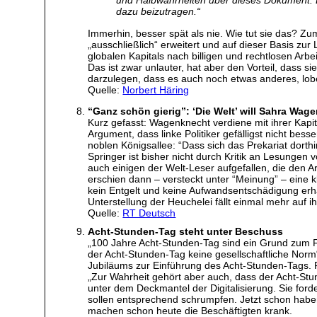
und Halbwahrheiten über dieses Dokument. D
dazu beizutragen.“
Immerhin, besser spät als nie. Wie tut sie das? Zum
„ausschließlich“ erweitert und auf dieser Basis zur
globalen Kapitals nach billigen und rechtlosen Arbei
Das ist zwar unlauter, hat aber den Vorteil, dass 
darzulegen, dass es auch noch etwas anderes, lobe
Quelle:
Norbert Häring
“Ganz schön gierig”: ‘Die Welt’ will Sahra Wag
Kurz gefasst: Wagenknecht verdiene mit ihrer Kapita
Argument, dass linke Politiker gefälligst nicht bes
noblen Königsallee: “Dass sich das Prekariat dorthi
Springer ist bisher nicht durch Kritik an Lesungen
auch einigen der Welt-Leser aufgefallen, die den Ar
erschien dann – versteckt unter “Meinung” – eine k
kein Entgelt und keine Aufwandsentschädigung erhalt
Unterstellung der Heuchelei fällt einmal mehr auf i
Quelle:
RT Deutsch
Acht-Stunden-Tag steht unter Beschuss
„100 Jahre Acht-Stunden-Tag sind ein Grund zum F
der Acht-Stunden-Tag keine gesellschaftliche Norm“
Jubiläums zur Einführung des Acht-Stunden-Tags. F
„Zur Wahrheit gehört aber auch, dass der Acht-Stun
unter dem Deckmantel der Digitalisierung. Sie ford
sollen entsprechend schrumpfen. Jetzt schon haben 
machen schon heute die Beschäftigten krank.