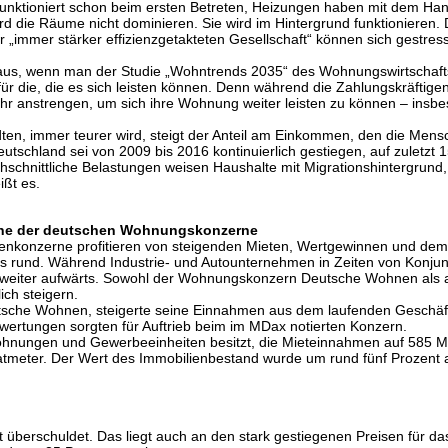
unktioniert schon beim ersten Betreten, Heizungen haben mit dem Ha
rd die Räume nicht dominieren. Sie wird im Hintergrund funktionieren.
r „immer stärker effizienzgetakteten Gesellschaft“ können sich gestre
 aus, wenn man der Studie „Wohntrends 2035“ des Wohnungswirtschaft
 nur für die, die es sich leisten können. Denn während die Zahlungskräf
anstrengen, um sich ihre Wohnung weiter leisten zu können – insbes
ten, immer teurer wird, steigt der Anteil am Einkommen, den die Mens
utschland sei von 2009 bis 2016 kontinuierlich gestiegen, auf zuletzt
chschnittliche Belastungen weisen Haushalte mit Migrationshintergrund
ßt es.
inne der deutschen Wohnungskonzerne
enkonzerne profitieren von steigenden Mieten, Wertgewinnen und dem
es rund. Während Industrie- und Autounternehmen in Zeiten von Konju
weiter aufwärts. Sowohl der Wohnungskonzern Deutsche Wohnen als a
ch steigern.
tsche Wohnen, steigerte seine Einnahmen aus dem laufenden Geschäft 
fwertungen sorgten für Auftrieb beim im MDax notierten Konzern.
ungen und Gewerbeeinheiten besitzt, die Mieteinnahmen auf 585 Milli
ratmeter. Der Wert des Immobilienbestand wurde um rund fünf Prozent a
ist überschuldet. Das liegt auch an den stark gestiegenen Preisen für d