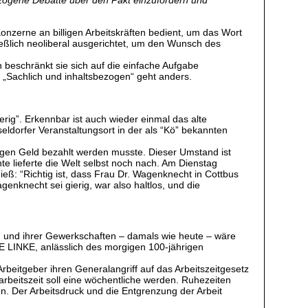
ezogene Debatte über den Pakt einzufordern und
Konzerne an billigen Arbeitskräften bedient, um das Wort
hließlich neoliberal ausgerichtet, um den Wunsch des
n beschränkt sie sich auf die einfache Aufgabe
 „Sachlich und inhaltsbezogen“ geht anders.
ierig”. Erkennbar ist auch wieder einmal das alte
sseldorfer Veranstaltungsort in der als “Kö” bekannten
sungen Geld bezahlt werden musste. Dieser Umstand ist
nte lieferte die Welt selbst noch nach. Am Dienstag
ieß: “Richtig ist, dass Frau Dr. Wagenknecht in Cottbus
genknecht sei gierig, war also haltlos, und die
n und ihrer Gewerkschaften – damals wie heute – wäre
DIE LINKE, anlässlich des morgigen 100-jährigen
rbeitgeber ihren Generalangriff auf das Arbeitszeitgesetz
arbeitszeit soll eine wöchentliche werden. Ruhezeiten
en. Der Arbeitsdruck und die Entgrenzung der Arbeit