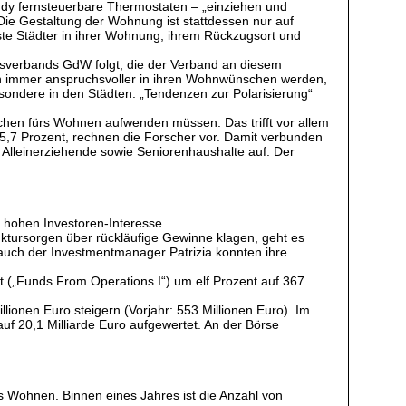
ndy fernsteuerbare Thermostaten – „einziehen und
 Die Gestaltung der Wohnung ist stattdessen nur auf
sste Städter in ihrer Wohnung, ihrem Rückzugsort und
sverbands GdW folgt, die der Verband an diesem
tigen immer anspruchsvoller in ihren Wohnwünschen werden,
ondere in den Städten. „Tendenzen zur Polarisierung“
chen fürs Wohnen aufwenden müssen. Das trifft vor allem
 15,7 Prozent, rechnen die Forscher vor. Damit verbunden
, Alleinerziehende sowie Seniorenhaushalte auf. Der
 hohen Investoren-Interesse.
nktursorgen über rückläufige Gewinne klagen, geht es
uch der Investmentmanager Patrizia konnten ihre
(„Funds From Operations I“) um elf Prozent auf 367
onen Euro steigern (Vorjahr: 553 Millionen Euro). Im
uf 20,1 Milliarde Euro aufgewertet. An der Börse
as Wohnen. Binnen eines Jahres ist die Anzahl von