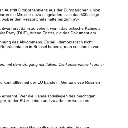
den Austritt Großbritanniens aus der Europäischen Union
ren die Minister dazu eingeladen, sich das 500seitige
 Außer den Ressortchefs hatte bis zum jW-
twurf erst dann zu sehen, wenn das britische Kabinett
onist Party (DUP), Arlene Foster, die das Dokument am
blehnung des Abkommens. Es sei »demokratisch nicht
i Repräsentation in Brüssel haben«, man sei damit »von
en, mit dem Umgang mit Italien. Die konservative Front in
nd kontrollfrei mit der EU handeln. Genau diese Rosinen
nge ermahnt. Wer die Handelsprivilegien des mächtigen
ger, in der EU zu leben und zu arbeiten wo sie es
ung expansive Haushaltspolitik betreibe. In einer