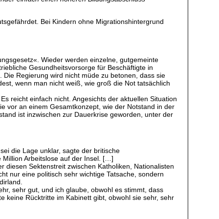
mutsgefährdet. Bei Kindern ohne Migrationshintergrund
kungsgesetz«. Wieder werden einzelne, gutgemeinte
riebliche Gesundheitsvorsorge für Beschäftigte in
n. Die Regierung wird nicht müde zu betonen, dass sie
ndest, wenn man nicht weiß, wie groß die Not tatsächlich
reicht einfach nicht. Angesichts der aktuellen Situation
ie vor an einem Gesamtkonzept, wie der Notstand in der
tand ist inzwischen zur Dauerkrise geworden, unter der
i die Lage unklar, sagte der britische
llion Arbeitslose auf der Insel. […]
er diesen Sektenstreit zwischen Katholiken, Nationalisten
cht nur eine politisch sehr wichtige Tatsache, sondern
dirland.
 sehr, sehr gut, und ich glaube, obwohl es stimmt, dass
keine Rücktritte im Kabinett gibt, obwohl sie sehr, sehr