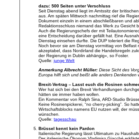
dazu: 500 Seiten unter Verschluss
Seit Dienstag abend liegt im Amtssitz der britisch
aus. Am späten Mittwoch nachmittag rief die Regi
Dokument einzeln in einem abschließbaren und ab
Redaktionsschluss niemand das Werk zu Gesicht
Auch die Regierungschefs der mit Teilautonomiere
eine Entscheidung darüber gefällt hat. Eine Ausnah
Dienstag einsehen durfte. Die DUP toleriert die Re
Noch bevor sie am Dienstag vormittag von Belfast 
akzeptabel, dass Nordirland die Handelsregeln zuk
der Regierung in Dublin abhängig«, so Foster.
Quelle:
junge Welt
Anmerkung Albrecht Müller:
Diese Sicht des Vorg
Europa hilft sich und beißt alle anders Denkenden
Brexit-Vertrag – Lasst euch die Rosinen schme
Wer hat sich bei den Brexit Verhandlungen durchges
hätten sie immer haben wollen.
Ein Kommentar von Ralph Sina, ARD-Studio Brüsse
Keine Rosinenpickerei, “no cherry-picking”. So hat
Wirtschaftsblocks namens EU nutzen will, der müsse
wünschen.
Quelle:
tagesschau
Brüssel kennt kein Pardon
Italienische Regierung lässt Ultimatum zu Haushal
Der italienische Ökonom Vladimiro Giacché erklärt