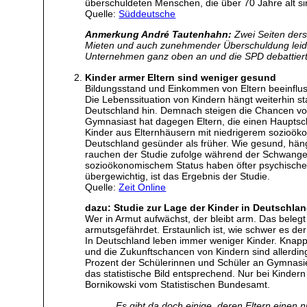
überschuldeten Menschen, die über 70 Jahre alt si
Quelle:
Süddeutsche
Anmerkung André Tautenhahn:
Zwei Seiten ders
Mieten und auch zunehmender Überschuldung leiden
Unternehmen ganz oben an und die SPD debattiert 
Kinder armer Eltern sind weniger gesund
Bildungsstand und Einkommen von Eltern beeinflusse
Die Lebenssituation von Kindern hängt weiterhin st
Deutschland hin. Demnach steigen die Chancen von
Gymnasiast hat dagegen Eltern, die einen Hauptsc
Kinder aus Elternhäusern mit niedrigerem sozioök
Deutschland gesünder als früher. Wie gesund, häng
rauchen der Studie zufolge während der Schwanger
sozioökonomischem Status haben öfter psychische P
übergewichtig, ist das Ergebnis der Studie.
Quelle:
Zeit Online
dazu: Studie zur Lage der Kinder in Deutschlan
Wer in Armut aufwächst, der bleibt arm. Das belegt
armutsgefährdet. Erstaunlich ist, wie schwer es der P
In Deutschland leben immer weniger Kinder. Knapp 
und die Zukunftschancen von Kindern sind allerdi
Prozent der Schülerinnen und Schüler an Gymnasien
das statistische Bild entsprechend. Nur bei Kinde
Bornikowski vom Statistischen Bundesamt.
„Es gibt da doch einige, deren Eltern einen