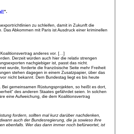
l!
“.
rtrichtlinien zu schleifen, damit in Zukunft die
. Das Abkommen mit Paris ist Ausdruck einer kriminellen
Koalitionsvertrag anderes vor. […]
n. Derzeit würden auch hier die relativ strengen
ngsexporten nachgiebiger ist, passt das nicht.
t wurde, forderte die französische Seite mehr Freiheit
ungen stehen dagegen in einem Zusatzpapier, über das
uvor nicht bekannt. Dem Bundestag liegt es bis heute
ch. Bei gemeinsamen Rüstungsprojekten, so heißt es dort,
erheit“ des anderen Staates gefährdet seien. In solchen
re eine Aufweichung, die dem Koalitionsvertrag
tung fordern, sollten mal kurz darüber nachdenken,
ndwann auch der Bundesregierung, die ja sowieso ihre
ten ebenfalls. Wer das dann immer noch befürwortet, ist