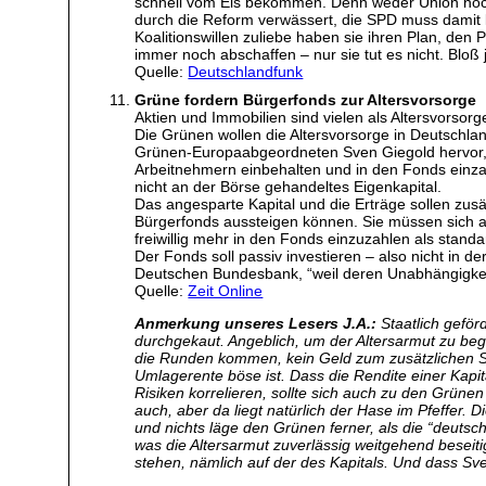
schnell vom Eis bekommen. Denn weder Union noch
durch die Reform verwässert, die SPD muss damit 
Koalitionswillen zuliebe haben sie ihren Plan, de
immer noch abschaffen – nur sie tut es nicht. Bloß 
Quelle:
Deutschlandfunk
Grüne fordern Bürgerfonds zur Altersvorsorge
Aktien und Immobilien sind vielen als Altersvorsorg
Die Grünen wollen die Altersvorsorge in Deutschl
Grünen-Europaabgeordneten Sven Giegold hervor, 
Arbeitnehmern einbehalten und in den Fonds einzahl
nicht an der Börse gehandeltes Eigenkapital.
Das angesparte Kapital und die Erträge sollen zus
Bürgerfonds aussteigen können. Sie müssen sich abe
freiwillig mehr in den Fonds einzuzahlen als stan
Der Fonds soll passiv investieren – also nicht in
Deutschen Bundesbank, “weil deren Unabhängigkeit gr
Quelle:
Zeit Online
Anmerkung unseres Lesers J.A.:
Staatlich geförd
durchgekaut. Angeblich, um der Altersarmut zu bege
die Runden kommen, kein Geld zum zusätzlichen S
Umlagerente böse ist. Dass die Rendite einer Kapi
Risiken korrelieren, sollte sich auch zu den Grün
auch, aber da liegt natürlich der Hase im Pfeffe
und nichts läge den Grünen ferner, als die “deuts
was die Altersarmut zuverlässig weitgehend beseit
stehen, nämlich auf der des Kapitals. Und dass Sve