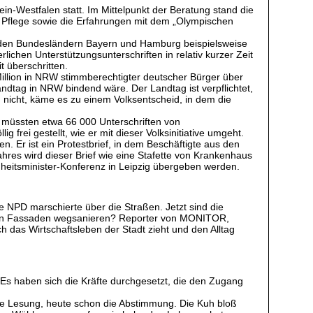
-Westfalen statt. Im Mittelpunkt der Beratung stand die
er Pflege sowie die Erfahrungen mit dem „Olympischen
 In den Bundesländern Bayern und Hamburg beispielsweise
chen Unterstützungsunterschriften in relativ kurzer Zeit
t überschritten.
illion in NRW stimmberechtigter deutscher Bürger über
andtag in NRW bindend wäre. Der Landtag ist verpflichtet,
nicht, käme es zu einem Volksentscheid, in dem die
ür müssten etwa 66 000 Unterschriften von
 frei gestellt, wie er mit dieser Volksinitiative umgeht.
. Er ist ein Protestbrief, in dem Beschäftigte aus den
hres wird dieser Brief wie eine Stafette von Krankenhaus
heitsminister-Konferenz in Leipzig übergeben werden.
 NPD marschierte über die Straßen. Jetzt sind die
rauen Fassaden wegsanieren? Reporter von MONITOR,
 das Wirtschaftsleben der Stadt zieht und den Alltag
Es haben sich die Kräfte durchgesetzt, die den Zugang
ste Lesung, heute schon die Abstimmung. Die Kuh bloß