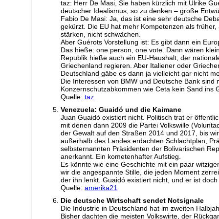
taz: Herr De Masi, Sie haben kürzlich mit Ulrike Gu
deutscher Idealismus, so zu denken – große Entwü
Fabio De Masi: Ja, das ist eine sehr deutsche Deb
gekürzt. Die EU hat mehr Kompetenzen als früher, 
stärken, nicht schwächen.
Aber Guérots Vorstellung ist: Es gibt dann ein Eur
Das hieße: one person, one vote. Dann wären klein
Republik hieße auch ein EU-Haushalt, der nationale
Griechenland regieren. Aber Italiener oder Griech
Deutschland gäbe es dann ja vielleicht gar nicht me
Die Interessen von BMW und Deutsche Bank sind nic
Konzernschutzabkommen wie Ceta kein Sand ins Get
Quelle:
taz
Venezuela: Guaidó und die Kaimane
Juan Guaidó existiert nicht. Politisch trat er öff
mit denen dann 2009 die Partei Volkswille (Volunta
der Gewalt auf den Straßen 2014 und 2017, bis wi
außerhalb des Landes erdachten Schlachtplan, Pr
selbsternannten Präsidenten der Bolivarischen Re
anerkannt. Ein kometenhafter Aufstieg.
Es könnte wie eine Geschichte mit ein paar witzig
wir die angespannte Stille, die jeden Moment zerr
der ihn lenkt. Guaidó existiert nicht, und er ist doch
Quelle:
amerika21
Die deutsche Wirtschaft sendet Notsignale
Die Industrie in Deutschland hat im zweiten Halbja
Bisher dachten die meisten Volkswirte, der Rückga