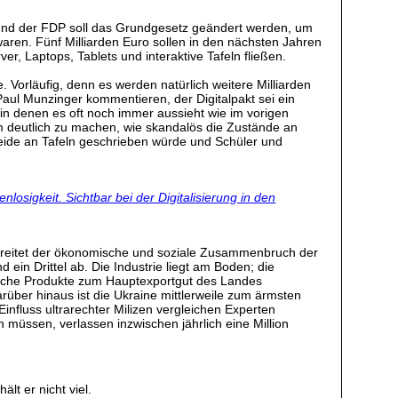
 und der FDP soll das Grundgesetz geändert werden, um
aren. Fünf Milliarden Euro sollen in den nächsten Jahren
ver, Laptops, Tablets und interaktive Tafeln fließen.
ie. Vorläufig, denn es werden natürlich weitere Milliarden
aul Munzinger kommentieren, der Digitalpakt sei ein
, in denen es oft noch immer aussieht wie im vorigen
um deutlich zu machen, wie skandalös die Zustände an
eide an Tafeln geschrieben würde und Schüler und
osigkeit. Sichtbar bei der Digitalisierung in den
chreitet der ökonomische und soziale Zusammenbruch der
 ein Drittel ab. Die Industrie liegt am Boden; die
ftliche Produkte zum Hauptexportgut des Landes
über hinaus ist die Ukraine mittlerweile zum ärmsten
nfluss ultrarechter Milizen vergleichen Experten
n müssen, verlassen inzwischen jährlich eine Million
lt er nicht viel.