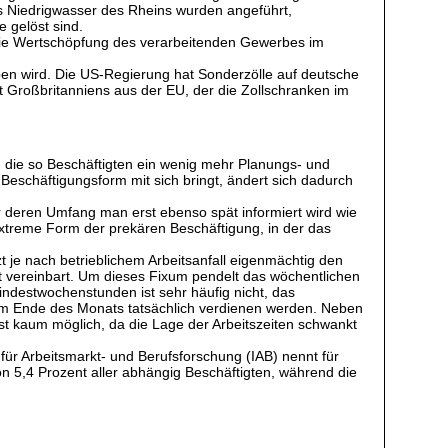
as Niedrigwasser des Rheins wurden angeführt,
 gelöst sind.
 die Wertschöpfung des verarbeitenden Gewerbes im
aben wird. Die US-Regierung hat Sonderzölle auf deutsche
t Großbritanniens aus der EU, der die Zollschranken im
n die so Beschäftigten ein wenig mehr Planungs- und
Beschäftigungsform mit sich bringt, ändert sich dadurch
r deren Umfang man erst ebenso spät informiert wird wie
 extreme Form der prekären Beschäftigung, in der das
t je nach betrieblichem Arbeitsanfall eigenmächtig den
est vereinbart. Um dieses Fixum pendelt das wöchentlichen
ndestwochenstunden ist sehr häufig nicht, das
ie am Ende des Monats tatsächlich verdienen werden. Neben
ist kaum möglich, da die Lage der Arbeitszeiten schwankt
t für Arbeitsmarkt- und Berufsforschung (IAB) nennt für
n 5,4 Prozent aller abhängig Beschäftigten, während die