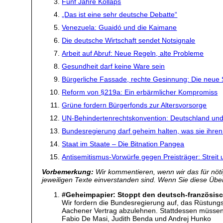
Fünf Jahre Kollaps
„Das ist eine sehr deutsche Debatte“
Venezuela: Guaidó und die Kaimane
Die deutsche Wirtschaft sendet Notsignale
Arbeit auf Abruf: Neue Regeln, alte Probleme
Gesundheit darf keine Ware sein
Bürgerliche Fassade, rechte Gesinnung: Die neue 
Reform von §219a: Ein erbärmlicher Kompromiss
Grüne fordern Bürgerfonds zur Altersvorsorge
UN-Behindertenrechtskonvention: Deutschland und 
Bundesregierung darf geheim halten, was sie ihren
Staat im Staate – Die Bitnation Pangea
Antisemitismus-Vorwürfe gegen Preisträger: Streit
Vorbemerkung:
Wir kommentieren, wenn wir das für nötig
jeweiligen Texte einverstanden sind. Wenn Sie diese Übers
#Geheimpapier: Stoppt den deutsch-französis
Wir fordern die Bundesregierung auf, das Rüstun
Aachener Vertrag abzulehnen. Stattdessen müssen 
Fabio De Masi, Judith Benda und Andrej Hunko