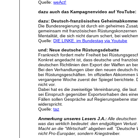
Quelle:
weAct!
dazu auch das Kampagnenvideo auf YouTube: 
dazu: Deutsch-französisches Geheimabkommen
Die Bundesregierung ist durch ein geheimes Zusat
gemeinsam mit französischen Rüstungskonzernen geb
Mentalität, die sich nicht darum schert, bei welc
Quelle:
DIE LINKE. im Bundestag via Youtube
und: Neue deutsche Rüstungsdebatte
Frankreich fordert mehr Freiheit bei Rüstungsgesc
Konkret angedacht ist, dass deutsche und franzö
deutschen Richtlinien den Export der Waffen an be
Bei den Verhandlungen über den neuen deutsch-fran
bei Rüstungsgeschäften. Im offiziellen Abkommen
vergangene Woche zuerst der Spiegel berichtete. Di
nicht vor.
Dabei hat es die zweiseitige Vereinbarung, die lau
sei Einspruch gegenüber Exportvorhaben des einen 
Fällen sollen Gespräche auf Regierungsebene start
widerspricht.
Quelle:
taz
Anmerkung unseres Lesers J.A.:
Alle deutschen
was das wirklich bedeutet: den endgültigen Verlus
Macht an die “Wirtschaft” abgeben will. “Deutsche 
nicht Pro-Europäer, sondern Kriegstreiber.