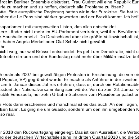
érot im Berliner Ensemble diskutiert. Frau Guérot will eine Republik Eur
rfe zu machen und zu hoffen, ­dadurch alle Probleme zu lösen?
atte. Eine europäische Regierung hatten wir in der Eurokrise. Sie hat 
aber die Le Pens sind stärker geworden und der Brexit kommt. Ich bef
opaparlament mit europaweiten Listen, das alles entscheidet.
ere Länder nicht mehr im EU-Parlament vertreten, weil ihre Bevölkerun
 Haushalte ersetzt. Da Deutschland aber die größte Volkswirtschaft ist
en haben Angela Merkel oder Olaf Scholz nicht gewählt.
hr.
ht weg, nur weil Brüssel entscheidet. Es geht um Demokratie, nicht u
riebe streuen und der Bundestag nicht mehr über Militär­einsätze bef
entlich erstmals 2007 bei gewalttätigen Protesten in Erscheinung, die v
d Popular, VP) gegründet wurde. Er machte als Anführer in der zweiten 
r am 5. Januar dieses Jahres erfuhren, dass er, durch ein Rotations
äsident der Nationalversammlung sein würde. Von da zum 23. Januar v
publik Venezuela, nur zehn U-Bahn-Stationen vom Präsidentenpalast e
en Plots darin erscheinen und manchmal ist es das auch. An den Tagen,
eißen kann. Es ging nie um Guaidó, sondern um den ihn umgebenden Kon
 so real.
hr 2018 den Rückwärtsgang eingelegt. Das ist kein Ausreißer, die Wirts
ng der deutschen Wirtschaftsleistung im dritten Quartal 2018 und die 