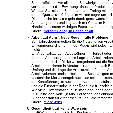
Sondereffekten. Vor allem die Schwierigkeiten der
verbunden mit der Erwartung, dass die Produktion 
Wie das Statistische Bundesamt am Freitag mit de
dritten Quartal um 0,4 und im vierten sogar um 1,4 
Die deutsche Industrie geht damit geschwächt in e
Autos angedroht und liegt auch mit China im Hande
Handel mit diesem wichtigen Exportmarkt herunte
Quelle:
Norbert Häring im Handelsblatt
Arbeit auf Abruf: Neue Regeln, alte Probleme
Seit Jahresbeginn gelten für die Nutzung von Arbe
Einkommenssicherheit. In der Praxis wird jedoch al
nichts.
Ein Arbeitsalltag zum Abgewöhnen: In Teilzeit ode
über die Arbeitstage und die Lage der Arbeitszeite
unternehmerische Risiko weitestgehend auf die Bes
ArbeitnehmerInnen in Abrufarbeit arbeiten nach Bed
Umfang und die Lage der Arbeitszeiten fest. Im Arb
Arbeitsvolumen, meist arbeiten die Beschäftigten
tatsächliche Monatsentgelt auch nur selten existe
der Kontoführung ist auch die private Lebensführun
und die Einsatztermine in der Regel nie frühzeitig 
Wie viele Erwerbstätige in Deutschland (ganz oder te
2016 eine Zahl von 1,8 Mio. Personen, das entsprä
Bundesanstalt für Arbeitsschutz und Arbeitsmedizin
Quelle:
miese Jobs
Gesundheit darf keine Ware sein
In NRW vernetzten sich die Bündnisse für eine bes