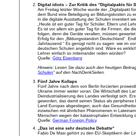
Digital idiots – Zur Kritik des “Digitalpakts für
Am Freitag letzter Woche wurde der „Digitalpakt 
dem Bund eine Beteiligung an Bildungskosten zu er
in die digitale Ausstattung der Schulen investiert w
„Heute ist ein guter Tag für Schüler, Eltern und Le
Es ist vor allem ein guter Tag für die Firmen, die d
folgen, denn die Geräte veralten, müssen gewartet
Erfolg für den „Bildungsstandort Deutschland“. End
Jahrtausend.“ Es genügt nicht zu sagen: wie im vo
deutschen Schulen angeblich sind. Wäre es wirkli
Lehrer einfach so miteinander reden würden?
Quelle:
Götz Eisenberg
Hinweis: Lesen Sie dazu auch den heutigen Beitrag
Schulen
“ auf den NachDenkSeiten.
Fünf Jahre Kollaps
Fünf Jahre nach dem von Berlin forcierten prowes
Ukraine immer weiter voran. Die Wirtschaft des Land
Deindustrialisierung des Landes verfestigt sich. 
geworden, das damit seinen Status als peripheres 
Land Europas abgestiegen; auch das Gesundheitswes
inzwischen mit ähnlichen Phänomenen in Lateinamerik
Menschen wegen der katastrophalen Entwicklung 
Quelle:
German Foreign Policy
„Das ist eine sehr deutsche Debatte“
Fabio De Masi gehört zu den EU-Skeptikern der Link