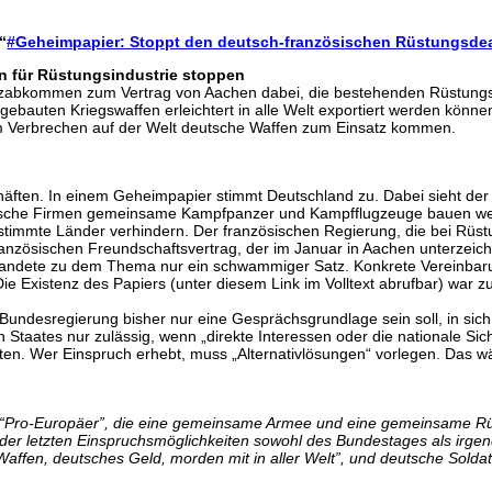
“
#Geheimpapier: Stoppt den deutsch-französischen Rüstungsdea
 für Rüstungsindustrie stoppen
zabkommen zum Vertrag von Aachen dabei, die bestehenden Rüstungsexpo
auten Kriegswaffen erleichtert in alle Welt exportiert werden können
hem Verbrechen auf der Welt deutsche Waffen zum Einsatz kommen.
häften. In einem Geheimpapier stimmt Deutschland zu. Dabei sieht der 
sische Firmen gemeinsame Kampfpanzer und Kampfflugzeuge bauen werde
stimmte Länder verhindern. Der französischen Regierung, die bei Rüstu
zösischen Freundschaftsvertrag, der im Januar in Aachen unterzeichne
 landete zu dem Thema nur ein schwammiger Satz. Konkrete Vereinbar
e Existenz des Papiers (unter diesem Link im Volltext abrufbar) war z
t Bundesregierung bisher nur eine Gesprächsgrundlage sein soll, in si
Staates nur zulässig, wenn „direkte Interessen oder die nationale Sich
en. Wer Einspruch erhebt, muss „Alternativlösungen“ vorlegen. Das wä
 “Pro-Europäer”, die eine gemeinsame Armee und eine gemeinsame Rüs
t der letzten Einspruchsmöglichkeiten sowohl des Bundestages als irge
Waffen, deutsches Geld, morden mit in aller Welt”, und deutsche Solda