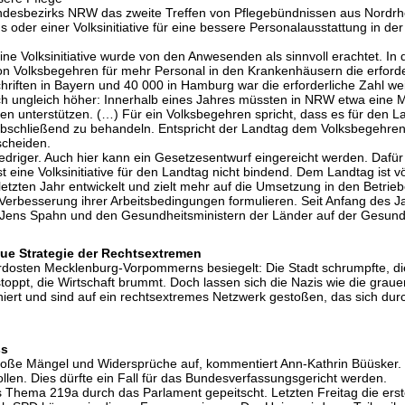
desbezirks NRW das zweite Treffen von Pflegebündnissen aus Nordrhein
oder einer Volksinitiative für eine bessere Personalausstattung in d
 eine Volksinitiative wurde von den Anwesenden als sinnvoll erachtet.
 Volksbegehren für mehr Personal in den Krankenhäusern die erforderli
riften in Bayern und 40 000 in Hamburg war die erforderliche Zahl wei
ch ungleich höher: Innerhalb eines Jahres müssten in NRW etwa eine M
ren unterstützen. (…) Für ein Volksbegehren spricht, dass es für den L
schließend zu behandeln. Entspricht der Landtag dem Volksbegehren 
scheiden.
h niedriger. Auch hier kann ein Gesetzesentwurf eingereicht werden. Daf
ine Volksinitiative für den Landtag nicht bindend. Dem Landtag ist völlig
zten Jahr entwickelt und zielt mehr auf die Umsetzung in den Betrieben
Verbesserung ihrer Arbeitsbedingungen formulieren. Seit Anfang des Ja
i Jens Spahn und den Gesundheitsministern der Länder auf der Gesund
eue Strategie der Rechtsextremen
rdosten Mecklenburg-Vorpommerns besiegelt: Die Stadt schrumpfte, die
stoppt, die Wirtschaft brummt. Doch lassen sich die Nazis wie die g
rt und sind auf ein rechtsextremes Netzwerk gestoßen, das sich durch
ss
roße Mängel und Widersprüche auf, kommentiert Ann-Kathrin Büüsker. 
len. Dies dürfte ein Fall für das Bundesverfassungsgericht werden.
s Thema 219a durch das Parlament gepeitscht. Letzten Freitag die er