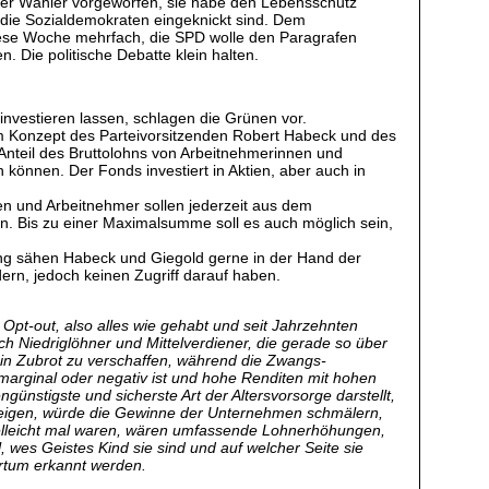
rer Wähler vorgeworfen, sie habe den Lebensschutz
 die Sozialdemokraten eingeknickt sind. Dem
 diese Woche mehrfach, die SPD wolle den Paragrafen
. Die politische Debatte klein halten.
 investieren lassen, schlagen die Grünen vor.
em Konzept des Parteivorsitzenden Robert Habeck und des
nteil des Bruttolohns von Arbeitnehmerinnen und
 können. Der Fonds investiert in Aktien, aber auch in
en und Arbeitnehmer sollen jederzeit aus dem
ein. Bis zu einer Maximalsumme soll es auch möglich sein,
tung sähen Habeck und Giegold gerne in der Hand der
dern, jedoch keinen Zugriff darauf haben.
t Opt-out, also alles wie gehabt und seit Jahrzehnten
ch Niedriglöhner und Mittelverdiener, die gerade so über
n Zubrot zu verschaffen, während die Zwangs-
 marginal oder negativ ist und hohe Renditen mit hohen
nstigste und sicherste Art der Altersvorsorge darstellt,
steigen, würde die Gewinne der Unternehmen schmälern,
vielleicht mal waren, wären umfassende Lohnerhöhungen,
 wes Geistes Kind sie sind und auf welcher Seite sie
rrtum erkannt werden.