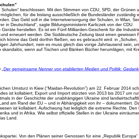
 Schulen”
für Schulen“ beschlossen. Mit den Stimmen von CDU, SPD, der Grünen
möglichen, für die bislang ausschließlich die Bundesländer zuständig w
erden. Das Geld soll in die Internetversorgung der Schulen, in Wlan, Ser
hrer in Deutschland“, sagte Bildungsministerin Karliczek von der CDU.
ie Geräte herstellen. Es ist ein Fünf-Milliarden-Geschenk für die Industr
 und erneuert werden. Die Süddeutsche Zeitung lässt einen gewissen P
lich könne das Geld dorthin fließen, wo es gebraucht wird: in „Schulen
rigen Jahrhundert, nein es muss gleich das vorige Jahrtausend sein, 
ch skandalös, wenn auf Tischen und Bänken Bücher herumlägen, mit Kr
 „
Der gemeinsame Nenner von etablierten Medien und Politik: Gedankenl
tlichen Umsturz in Kiew (“Maidan-Revolution”) am 22. Februar 2014 s
es ist kollabiert; Export und Import stürzten von 2013 bis 2017 um rund
Erstmals in der Geschichte der unabhängigen Ukraine sind landwirtscha
Land am Rand der EU – und in Abhängigkeit von ihr – dokumentiert. Dar
en ist kollabiert. Aufschwung hat lediglich die extreme Rechte. Den Ei
a und in Afrika. Wie selbst offizielle Stellen in der Ukraine einräume
das Land.
spartei. Von den Plänen seiner Genossen für eine „Republik Europa“ hä