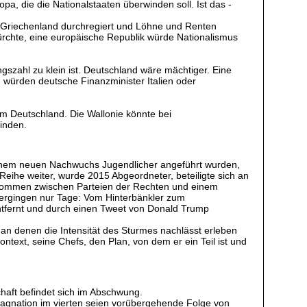
opa, die die Nationalstaaten überwinden soll. Ist das ­
in Griechenland durchregiert und Löhne und Renten
ürchte, eine europäische Republik würde Nationalismus
gszahl zu klein ist. Deutschland wäre mächtiger. Eine
, würden deutsche Finanzminister Italien oder
m Deutschland. Die Wallonie könnte bei
inden.
on einem neuen Nachwuchs Jugendlicher angeführt wurden,
Reihe weiter, wurde 2015 Abgeordneter, beteiligte sich an
abkommen zwischen Parteien der Rechten und einem
ergingen nur Tage: Vom Hinterbänkler zum
ntfernt und durch einen Tweet von Donald Trump
 an denen die Intensität des Sturmes nachlässt erleben
text, seine Chefs, den Plan, von dem er ein Teil ist und
chaft befindet sich im Abschwung.
Stagnation im vierten seien vorübergehende Folge von