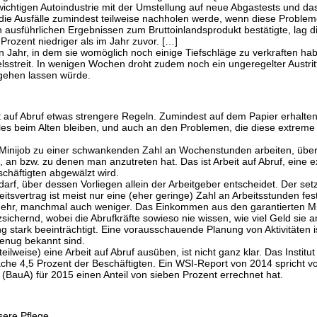
 wichtigen Autoindustrie mit der Umstellung auf neue Abgastests und d
die Ausfälle zumindest teilweise nachholen werde, wenn diese Probleme
n ausführlichen Ergebnissen zum Bruttoinlandsprodukt bestätigte, lag
Prozent niedriger als im Jahr zuvor. […]
in Jahr, in dem sie womöglich noch einige Tiefschläge zu verkraften h
lsstreit. In wenigen Wochen droht zudem noch ein ungeregelter Austrit
rgehen lassen würde.
it auf Abruf etwas strengere Regeln. Zumindest auf dem Papier erhalte
les beim Alten bleiben, und auch an den Problemen, die diese extreme 
r Minijob zu einer schwankenden Zahl an Wochenstunden arbeiten, übe
n, an bzw. zu denen man anzutreten hat. Das ist Arbeit auf Abruf, eine
chäftigten abgewälzt wird.
arf, über dessen Vorliegen allein der Arbeitgeber entscheidet. Der setz
eitsvertrag ist meist nur eine (eher geringe) Zahl an Arbeitsstunden f
 mehr, manchmal auch weniger. Das Einkommen aus den garantierten Mi
nzsichernd, wobei die Abrufkräfte sowieso nie wissen, wie viel Geld s
g stark beeinträchtigt. Eine vorausschauende Planung von Aktivitäten 
genug bekannt sind.
ilweise) eine Arbeit auf Abruf ausüben, ist nicht ganz klar. Das Institu
che 4,5 Prozent der Beschäftigten. Ein WSI-Report von 2014 spricht vo
 (BauA) für 2015 einen Anteil von sieben Prozent errechnet hat.
sere Pflege