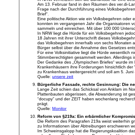
Am 13. Februar fand in den Räumen des ver.di-Lan
Frage nach der Durchführung eines Volksbegehrens 
Brief“.
Eine politische Aktion wie ein Volksbegehren oder
konnten im vergangenen Jahr die Organisatoren von
sammeln und einreichen. Mit über 100 000 Untersch
In NRW liegt die Hürde für ein Volksbegehren jedo
18 Jahren mit ihrer Unterschrift dieses Volksbegeh
das Volksbegehren innerhalb von sechs Monaten ab
Bürger selbst über die Annahme des Gesetzes ent
Für eine Volksinitiative liegt die Hürde wesentlic
Stimmberechtigten gesammelt werden. Allerdings ist e
Der Gedanke des „Olympischen Briefes“ wurde im let
Krankenhäusern ihre Forderungen hinsichtlich der 
zu Krankenhaus weitergereicht und soll am 5. Jun
Quelle:
unsere zeit
Bürgerliche Fassade, rechte Gesinnung: Die n
Lange Zeit schien das Schicksal von Anklam im No
Plattenbauten abgerissen, die Abwanderung ist ge
“docupy” und der ZEIT haben wochenlang recherchie
prägt.
Quelle:
Monitor
Reform von §219a: Ein erbärmlicher Kompromi
Die Reform des Paragrafen 219a weist weiterhin g
zu Informationen über Abtreibungen erschweren wol
Im Schweinsgalopp hat die Regierungskoalition da