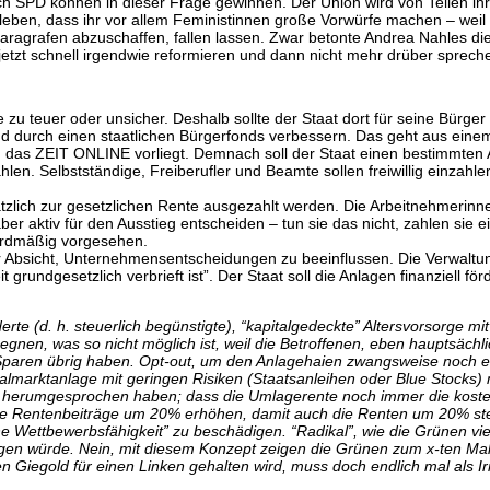
 SPD können in dieser Frage gewinnen. Der Union wird von Teilen ih
leben, dass ihr vor allem Feministinnen große Vorwürfe machen – weil
n Paragrafen abzuschaffen, fallen lassen. Zwar betonte Andrea Nahles
jetzt schnell irgendwie reformieren und dann nicht mehr drüber sprechen
e zu teuer oder unsicher. Deshalb sollte der Staat dort für seine Bürger
and durch einen staatlichen Bürgerfonds verbessern. Das geht aus ein
das ZEIT ONLINE vorliegt. Demnach soll der Staat einen bestimmten A
en. Selbstständige, Freiberufler und Beamte sollen freiwillig einzahlen
ätzlich zur gesetzlichen Rente ausgezahlt werden. Die Arbeitnehmerinn
r aktiv für den Ausstieg entscheiden – tun sie das nicht, zahlen sie 
dardmäßig vorgesehen.
 der Absicht, Unternehmensentscheidungen zu beeinflussen. Die Verwal
undgesetzlich verbrieft ist”. Der Staat soll die Anlagen finanziell för
erte (d. h. steuerlich begünstigte), “kapitalgedeckte” Altersvorsorge mi
gnen, was so nicht möglich ist, weil die Betroffenen, eben hauptsächli
paren übrig haben. Opt-out, um den Anlagehaien zwangsweise noch ei
talmarktanlage mit geringen Risiken (Staatsanleihen oder Blue Stocks)
en herumgesprochen haben; dass die Umlagerente noch immer die kostengü
r. Die Rentenbeiträge um 20% erhöhen, damit auch die Renten um 20% 
che Wettbewerbsfähigkeit” zu beschädigen. “Radikal”, wie die Grünen 
igen würde. Nein, mit diesem Konzept zeigen die Grünen zum x-ten Mal,
n Giegold für einen Linken gehalten wird, muss doch endlich mal als I