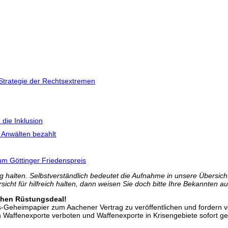
Strategie der Rechtsextremen
die Inklusion
 Anwälten bezahlt
 um Göttinger Friedenspreis
 halten. Selbstverständlich bedeutet die Aufnahme in unsere Übersicht 
icht für hilfreich halten, dann weisen Sie doch bitte Ihre Bekannten au
chen Rüstungsdeal!
gs-Geheimpapier zum Aachener Vertrag zu veröffentlichen und forder
Waffenexporte verboten und Waffenexporte in Krisengebiete sofort g