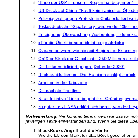
“Ende der USA in unserer Region hat begonnen” –
US-Druck auf China: “Kauft kein iranisches Öl, ode
Polizeigewalt gegen Proteste in Chile eskaliert weit
Teslas deutsche “Gigafactory” wird weder “öko” noc
Enteignung, Überwachung, Ausbeutung – demokratis
»Für die Überlebenden bleibt es gefährlich«
Ozeane so warm wie nie seit Beginn der Erfassung
Größter Streik der Geschichte: 250 Millionen strei
Die Linke mobilisiert gegen „Defender 2020“
Rechtsradikalismus : Das Hufeisen schlägt zurück
Arbeiten in der Tabuzone
Die nächste Frontlinie
Neue Initiative “Links” begeht ihre Gründungsver
zu guter Letzt: NSA erklärt sich bereit, von der L
Vorbemerkung:
Wir kommentieren, wenn wir das für nötig
jeweiligen Texte einverstanden sind. Wenn Sie diese Übers
BlackRocks Angriff auf die Rente
Wie die EU den Markt für BlackRock geschaffen und