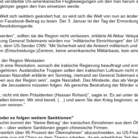
 und verstärkte US-amerikanische Flugbewegungen um den Iran herum se
körper gegen den Iran einsetzen werde.
Welt sich seitdem geändert hat, so wird sich die Welt von nun an ände
n Facebook-Beitrag zu lesen. Der 3. Januar ist der Tag der Ermordu
Revolutionsgarde.
den”, sollten sie die Region nicht verlassen, erklärte Ali Akbar Velayat
g General Soleimanis würden nur “militärische Einrichtungen” der USA 
, dem US-Sender CNN: “Mit Sicherheit wird die Antwort militärisch und 
en (Entscheidungs-)Zentren, keine amerikanische Militärbasis, kein am
 der Region Westasien
ch eine Resolution, wonach die irakische Regierung beauftragt und er
angehören. Ausländische Truppen sollen den irakischen Luftraum nicht 
assan Nasrallah erklärte am Sonntag, niemand sei General Soleimani e
en aus der Region sein”, sagte Nasrallah. Das Mindeste, das als Verg
d die Jerusalems müssten folgen. Als gerechte Bestrafung der Mörder 
 nicht mit dem Präsidenten (Hassan Rohani)”, sagte er. Es sei unter d
stellen können. Wir sind bereit, (…) und wenn Sie den Krieg beginnen, 
ntum nennen.”
 oder es folgen weitere Sanktionen”
hin kommt der “kleine Betrag” der iranischen Einnahmen aus dem Ölv
n – über weitere Sanktionen gegen chinesische Firmen.
cheinlich über 95 Prozent der Öleinnahmen” abzuschneiden, so US-Fin
 nun mit China an dem Thema arbeiten, da ein erheblicher Teil der v