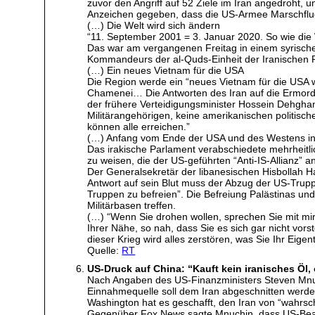
zuvor den Angriff auf 52 Ziele im Iran angedroht,
Anzeichen gegeben, dass die US-Armee Marschflug
(…) Die Welt wird sich ändern
“11. September 2001 = 3. Januar 2020. So wie die 
Das war am vergangenen Freitag in einem syrische
Kommandeurs der al-Quds-Einheit der Iranischen 
(…) Ein neues Vietnam für die USA
Die Region werde ein “neues Vietnam für die USA wer
Chamenei… Die Antworten des Iran auf die Ermordun
der frühere Verteidigungsminister Hossein Dehghan
Militärangehörigen, keine amerikanischen politisch
können alle erreichen.”
(…) Anfang vom Ende der USA und des Westens in
Das irakische Parlament verabschiedete mehrheitli
zu weisen, die der US-geführten “Anti-IS-Allianz” 
Der Generalsekretär der libanesischen Hisbollah H
Antwort auf sein Blut muss der Abzug der US-Trupp
Truppen zu befreien”. Die Befreiung Palästinas un
Militärbasen treffen.
(…) “Wenn Sie drohen wollen, sprechen Sie mit mir,
Ihrer Nähe, so nah, dass Sie es sich gar nicht vor
dieser Krieg wird alles zerstören, was Sie Ihr Eige
Quelle:
RT
US-Druck auf China: “Kauft kein iranisches Öl,
Nach Angaben des US-Finanzministers Steven Mnuc
Einnahmequelle soll dem Iran abgeschnitten werde
Washington hat es geschafft, den Iran von “wahrs
Gegenüber Fox News sagte Mnuchin, dass US-Beamte