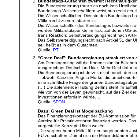
Bundestags-Gutachten zweifelt Rechtmäßigkeit
Die Bundesregierung traut sich noch kein Urteil da
Bundestags-Wissenschaftlern weist nun recht deutli
Die Wissenschaftlichen Dienste des Bundestags ha
Völkerrecht zu vereinbaren ist…
Die Wissenschaftler des Bundestages bezweifeln ab
wurden Militärstützpunkte im Irak, auf denen US-Sol
Irans Reaktion: Selbstverteidigungsrecht nach Artik
Das Selbstverteidigungsrecht nach Artikel 51 der 
sei, heißt es in dem Gutachten.
Quelle:
RT
“Green Deal”: Bundesregierung attackiert von 
Am Dienstagmittag will die Kommission ihr Billion
ausgerechnet Deutschland klar: Mehr Geld dafür so
Die Bundesregierung ist derzeit nicht bereit, den
– obwohl Kanzlerin Angela Merkel die ambitionierte
eine schriftliche Frage der grünen Bundestagsabge
(…) Die ablehnende Haltung Berlins steht im auffä
wie von von der Leyen gewünscht, auf das Ziel der 
Investitionen erfordern würde….
Quelle:
SPON
Dazu: Green Deal ist Mogelpackung
Das Finanzierungskonzept der EU-Kommission für U
Anreize für Privatinvestoren finanziert werden. Das
vorgestellte Konzept. Ulrich weiter:
„Die vorgesehenen Mittel für den sogenannten Just
EU zu schaffen. Zumal sich die Mitgliedsländer of