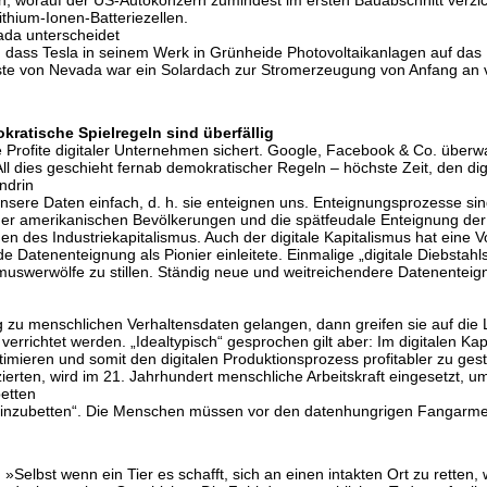
thium-Ionen-Batteriezellen.
da unterscheidet
f, dass Tesla in seinem Werk in Grünheide Photovoltaikanlagen auf das
Wüste von Nevada war ein Solardach zur Stromerzeugung von Anfang an 
atische Spielregeln sind überfällig
ie Profite digitaler Unternehmen sichert. Google, Facebook & Co. über
t. All dies geschieht fernab demokratischer Regeln – höchste Zeit, den di
ndrin
ere Daten einfach, d. h. sie enteignen uns. Enteignungsprozesse sind
 der amerikanischen Bevölkerungen und die spätfeudale Enteignung de
n des Industriekapitalismus. Auch der digitale Kapitalismus hat eine 
 Datenenteignung als Pionier einleitete. Einmalige „digitale Diebstahl
rithmuswerwölfe zu stillen. Ständig neue und weitreichendere Datenente
zu menschlichen Verhaltensdaten gelangen, dann greifen sie auf die Le
“ verrichtet werden. „Idealtypisch“ gesprochen gilt aber: Im digitalen Kapi
imieren und somit den digitalen Produktionsprozess profitabler zu gest
rten, wird im 21. Jahrhundert menschliche Arbeitskraft eingesetzt, um
betten
s „einzubetten“. Die Menschen müssen vor den datenhungrigen Fangar
»Selbst wenn ein Tier es schafft, sich an einen intakten Ort zu retten, 