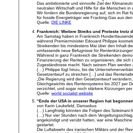
Das ambitionierte und sinnvolle Ziel der Klimaneutr
neutralen Wirtschaft und Hilfe für die Menschen in
Wir fordern die Bundesregierung auf, sich im Rat
für fossile Energieträger wie Fracking-Gas aus de
Quelle:
DIE LINKE
Frankreich: Weitere Streiks und Proteste tro
Am Samstag haben in Frankreich Hunderttausende
während Premierminister Edouard Philippe kosmeti
Streikenden bis mindestens Mai über den Inhalt d
umfassende neue Befugnisse für Rentenkürzungen 
Während in ganz Frankreich die Streikenden demon
Finanzierung der Renten zu organisieren, die sich 
Zugeständnisse macht. Nach seinem Plan werden a
(…) Philippe fügt hinzu, bis die Unternehmerverbä
Gesetzentwurf zu streichen […] und das Rentenalt
„Die Regierung wird den Gesetzentwurf verändern
Gleichgewichts des Rentensystems bis 2027 per De
verzichtet, und sogar noch stärkere Kürzungen pe
Quelle:
world socialist website
“Ende der USA in unserer Region hat begonnen
von Karin Leukefeld, Damaskus
(…) Langfristig könnten die Folgen des Soleimani-M
(…) Nur vier Stunden nach dem Vergeltungsschlag
angekündigt und verübt hatten, war eine Maschine
gestartet.
Die Luftabwehr des iranischen Militärs und der R