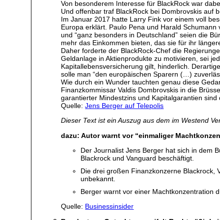
Von besonderem Interesse für BlackRock war dabei 
Und offenbar traf BlackRock bei Dombrovskis auf b
Im Januar 2017 hatte Larry Fink vor einem voll b
Europa erklärt. Paulo Pena und Harald Schumann v
und “ganz besonders in Deutschland” seien die Bürg
mehr das Einkommen bieten, das sie für ihr längere
Daher forderte der BlackRock-Chef die Regierungen
Geldanlage in Aktienprodukte zu motivieren, sei jed
Kapitallebensversicherung gilt, hinderlich. Derart
solle man “den europäischen Sparern (…) zuverlässi
Wie durch ein Wunder tauchten genau diese Gedank
Finanzkommissar Valdis Dombrovskis in die Brüss
garantierter Mindestzins und Kapitalgarantien sind
Quelle:
Jens Berger auf Telepolis
Dieser Text ist ein Auszug aus dem im Westend Ve
dazu: Autor warnt vor “einmaliger Machtkonzen
Der Journalist Jens Berger hat sich in dem 
Blackrock und Vanguard beschäftigt.
Die drei großen Finanzkonzerne Blackrock, 
unbekannt.
Berger warnt vor einer Machtkonzentration 
Quelle:
Businessinsider