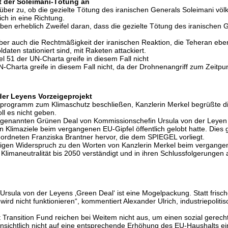
 der Soleimani-Tötung an
rüber zu, ob die gezielte Tötung des iranischen Generals Soleimani vö
ch in eine Richtung.
ben erheblich Zweifel daran, dass die gezielte Tötung des iranischen
er auch die Rechtmäßigkeit der iranischen Reaktion, die Teheran ebenf
daten stationiert sind, mit Raketen attackiert.
el 51 der UN-Charta greife in diesem Fall nicht
UN-Charta greife in diesem Fall nicht, da der Drohnenangriff zum Zei
der Leyens Vorzeigeprojekt
enprogramm zum Klimaschutz beschließen, Kanzlerin Merkel begrüßte di
ll es nicht geben.
 sogenannten Grünen Deal von Kommissionschefin Ursula von der Leyen a
n Klimaziele beim vergangenen EU-Gipfel öffentlich gelobt hatte. Dies
ordneten Franziska Brantner hervor, die dem SPIEGEL vorliegt.
lligen Widerspruch zu den Worten von Kanzlerin Merkel beim vergangene
Klimaneutralität bis 2050 verständigt und in ihren Schlussfolgerungen 
rsula von der Leyens ‚Green Deal‘ ist eine Mogelpackung. Statt frisc
 wird nicht funktionieren“, kommentiert Alexander Ulrich, industriepoli
 Transition Fund reichen bei Weitem nicht aus, um einen sozial gerech
fensichtlich nicht auf eine entsprechende Erhöhung des EU-Haushalts e