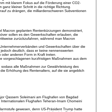
ogramm mit klarem Fokus auf die Förderung einer CO2-
anz kleiner Schritt in die richtige Richtung.
rauf zu drängen, die milliardenschweren Subventionen
l Macron geplanten Rentenkürzungen demonstriert,
över sollen es den Gewerkschaften erlauben, die
chrittweise zurückzufahren, während man Macron
hen Unternehmerverbänden und Gewerkschaften über die
t jedoch deutlich, dass er keine nennenswerten
oder anderen Form in Kraft treten.
, die vorgeschlagenen kurzfristigen Maßnahmen aus dem
, sodass alle Maßnahmen zur Gewährleistung des
ie Erhöhung des Rentenalters, auf die sie angeblich
major Qassem Soleimani am Flughafen von Bagdad
om Internationalen Flughafen Teheran-Imam Chomeini
 Alarmstufe gewesen, denn US-Präsident Trump hatte