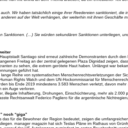
 auch. Wir haben tatsächlich einige ihrer Reedereien sanktioniert, die 
 anderen auf der Welt verhängen, der weiterhin mit ihnen Geschäfte m
en Sanktionen. (…) Sie würden sekundären Sanktionen unterliegen, u
weiter
 Hauptstadt Santiago sind erneut zahlreiche Demonstranten durch den 
ngenen Freitag an der zentral gelegenen Plaza Dignidad zeigen, das
stranten zu sehen, die extrem gerötete Haut haben. Unlängst war beka
ennungen geführt hat.
ne lange Reihe von systematischen Menschenrechtsverletzungen der Sic
l, Human Rights Watch und dem UN-Hockommissariat für Menschenrech
urden bis Ende 2019 mindestens 3.583 Menschen verletzt, davon mehr 
 ein Auge verloren.
, illegale Inhaftierung, Drohungen, Einschüchterung, mehr als 2.000 p
asste Rechtsanwalt Federico Pagliero für die argentinische Nichtregi
o” noch “giga”
as für die Bewohner der Region bedeutet, zeigen die umfangreichen U
ausliegen. manager magazin hat sich Teslas Pläne im Rathaus von Grü
en, worauf der US-Autokonzern zumindest im ersten Bauabschnitt verzi