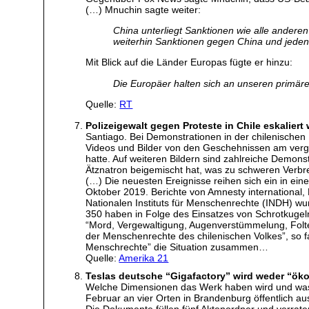
(…) Mnuchin sagte weiter:
China unterliegt Sanktionen wie alle anderen
weiterhin Sanktionen gegen China und jeden
Mit Blick auf die Länder Europas fügte er hinzu:
Die Europäer halten sich an unseren primär
Quelle:
RT
Polizeigewalt gegen Proteste in Chile eskaliert 
Santiago. Bei Demonstrationen in der chilenischen
Videos und Bilder von den Geschehnissen am verga
hatte. Auf weiteren Bildern sind zahlreiche Demon
Ätznatron beigemischt hat, was zu schweren Verbr
(…) Die neuesten Ereignisse reihen sich ein in ei
Oktober 2019. Berichte von Amnesty internationa
Nationalen Instituts für Menschenrechte (INDH) w
350 haben in Folge des Einsatzes von Schrotkugeln
“Mord, Vergewaltigung, Augenverstümmelung, Folter
der Menschenrechte des chilenischen Volkes”, so f
Menschrechte” die Situation zusammen…
Quelle:
Amerika 21
Teslas deutsche “Gigafactory” wird weder “ök
Welche Dimensionen das Werk haben wird und was d
Februar an vier Orten in Brandenburg öffentlich 
Die Dokumente füllen fünf Aktenordner und verrat