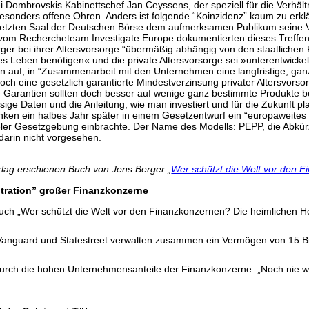
Dombrovskis Kabinettschef Jan Ceyssens, der speziell für die Verhält
esonders offene Ohren. Anders ist folgende “Koinzidenz” kaum zu erkl
esetzten Saal der Deutschen Börse dem aufmerksamen Publikum seine Vo
om Rechercheteam Investigate Europe dokumentierten dieses Treffen 
er bei ihrer Altersvorsorge “übermäßig abhängig von den staatlichen R
s Leben benötigen« und die private Altersvorsorge sei »unterentwickel
 auf, in “Zusammenarbeit mit den Unternehmen eine langfristige, ganz
och eine gesetzlich garantierte Mindestverzinsung privater Altersvorsor
ige Garantien sollten doch besser auf wenige ganz bestimmte Produkte 
ge Daten und die Anleitung, wie man investiert und für die Zukunft pla
en ein halbes Jahr später in einem Gesetzentwurf ein “europaweites p
eler Gesetzgebung einbrachte. Der Name des Modells: PEPP, die Abkür
 darin nicht vorgesehen.
rlag erschienen Buch von Jens Berger „
Wer schützt die Welt vor den 
tration” großer Finanzkonzerne
Buch „Wer schützt die Welt vor den Finanzkonzernen? Die heimlichen H
Vanguard und Statestreet verwalten zusammen ein Vermögen von 15 Bill
durch die hohen Unternehmensanteile der Finanzkonzerne: „Noch nie wa