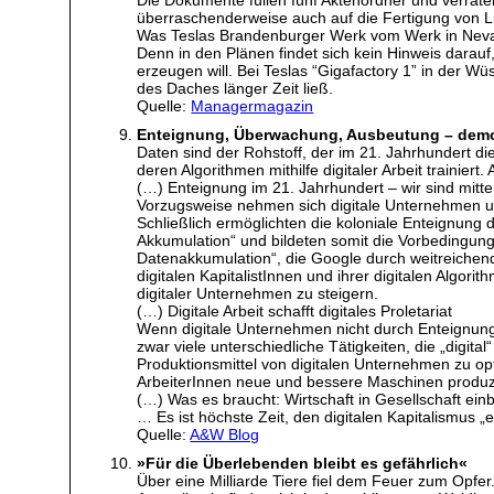
überraschenderweise auch auf die Fertigung von Li
Was Teslas Brandenburger Werk vom Werk in Neva
Denn in den Plänen findet sich kein Hinweis darau
erzeugen will. Bei Teslas “Gigafactory 1” in der 
des Daches länger Zeit ließ.
Quelle:
Managermagazin
Enteignung, Überwachung, Ausbeutung – demokr
Daten sind der Rohstoff, der im 21. Jahrhundert d
deren Algorithmen mithilfe digitaler Arbeit trainier
(…) Enteignung im 21. Jahrhundert – wir sind mitte
Vorzugsweise nehmen sich digitale Unternehmen uns
Schließlich ermöglichten die koloniale Enteignung
Akkumulation“ und bildeten somit die Vorbedingunge
Datenakkumulation“, die Google durch weitreichende
digitalen KapitalistInnen und ihrer digitalen Algo
digitaler Unternehmen zu steigern.
(…) Digitale Arbeit schafft digitales Proletariat
Wenn digitale Unternehmen nicht durch Enteignung 
zwar viele unterschiedliche Tätigkeiten, die „digital
Produktionsmittel von digitalen Unternehmen zu opt
ArbeiterInnen neue und bessere Maschinen produzie
(…) Was es braucht: Wirtschaft in Gesellschaft ein
… Es ist höchste Zeit, den digitalen Kapitalismu
Quelle:
A&W Blog
»Für die Überlebenden bleibt es gefährlich«
Über eine Milliarde Tiere fiel dem Feuer zum Opfer. 