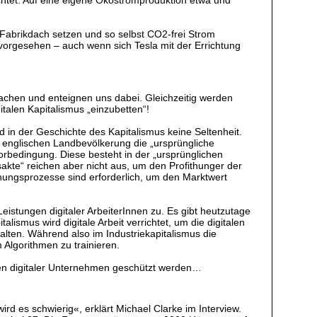
 Fabrikdach setzen und so selbst CO2-frei Strom
vorgesehen – auch wenn sich Tesla mit der Errichtung
wachen und enteignen uns dabei. Gleichzeitig werden
gitalen Kapitalismus „einzubetten“!
 in der Geschichte des Kapitalismus keine Seltenheit.
r englischen Landbevölkerung die „ursprüngliche
Vorbedingung. Diese besteht in der „ursprünglichen
sakte“ reichen aber nicht aus, um den Profithunger der
ignungsprozesse sind erforderlich, um den Marktwert
istungen digitaler ArbeiterInnen zu. Es gibt heutzutage
talismus wird digitale Arbeit verrichtet, um die digitalen
alten. Während also im Industriekapitalismus die
 Algorithmen zu trainieren.
men digitaler Unternehmen geschützt werden…
wird es schwierig«, erklärt Michael Clarke im Interview.