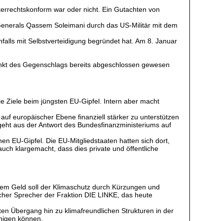
lkerrechtskonform war oder nicht. Ein Gutachten von
 Generals Qassem Soleimani durch das US-Militär mit dem
alls mit Selbstverteidigung begründet hat. Am 8. Januar
tpunkt des Gegenschlags bereits abgeschlossen gewesen
e Ziele beim jüngsten EU-Gipfel. Intern aber macht
uf europäischer Ebene finanziell stärker zu unterstützen
 geht aus der Antwort des Bundesfinanzministeriums auf
n EU-Gipfel. Die EU-Mitgliedstaaten hatten sich dort,
auch klargemacht, dass dies private und öffentliche
hem Geld soll der Klimaschutz durch Kürzungen und
tischer Sprecher der Fraktion DIE LINKE, das heute
ten Übergang hin zu klimafreundlichen Strukturen in der
inigen können.