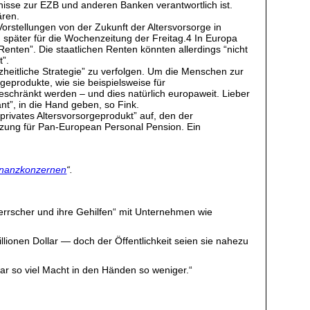
nisse zur EZB und anderen Banken verantwortlich ist.
ären.
rstellungen von der Zukunft der Altersvorsorge in
später für die Wochenzeitung der Freitag.4 In Europa
enten”. Die staatlichen Renten könnten allerdings “nicht
t”.
heitliche Strategie” zu verfolgen. Um die Menschen zur
geprodukte, wie sie beispielsweise für
beschränkt werden – und dies natürlich europaweit. Lieber
nt”, in die Hand geben, so Fink.
rivates Altersvorsorgeprodukt” auf, den der
zung für Pan-European Personal Pension. Ein
Finanzkonzernen
“.
errscher und ihre Gehilfen“ mit Unternehmen wie
ionen Dollar — doch der Öffentlichkeit seien sie nahezu
r so viel Macht in den Händen so weniger.“