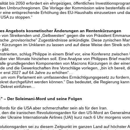
alität bis 2050 erfordert ein ehrgeiziges, öffentliches Investitionspr
 den Umbruchregionen. Die Vorlage der Kommission wäre bestenfalls ein g
 für eine entsprechende Erhöhung des EU-Haushalts einzusetzen und da
n USA zu stoppen.“
tz des Angebots kosmetischer Änderungen an Rentenkürzungen
 von Streikenden und „Gelbwesten“ gegen die von Präsident Emmanue
sche „provisorische“ Zugeständnisse ankündigte. Diese zynischen Man
er Kürzungen im Unklaren zu lassen und auf diese Weise den Streik s
gibt.
strierten, schlug Philippe in einem Brief vor, eine Konferenz zwisc
über vier Monate hinziehen soll. Eine Analyse von Philippes Brief mach
lle grundlegenden Komponenten von Macrons Kürzungen in der einen 
nde und die Gewerkschaften ihre Vorschläge vorlegen, „bin ich bereit
er erst 2027 auf 64 Jahre zu erhöhen“…
, um vom Parlament ein umfassendes Ermächtigungsgesetz zu fordern
kret durchgeführt werden können.“ Das bedeutet, die Regierung kann d
r Dekret einführen…
” – Der Soleimani-Mord und seine Folgen
ords für die USA aber schmerzhafter sein als für den Iran.
, den die iranischen Revolutionsgarden für den US-Mord an General
 der Ukraine Internationale Airlines (UAI) kurz nach 6 Uhr morgens v
evolutionsgarden sei zu diesem Zeitpunkt im ganzen Land auf höchster