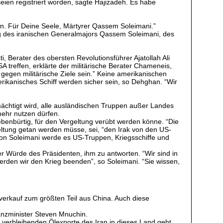
ien registriert worden, sagte Hajizadeh. Es habe
rn. Für Deine Seele, Märtyrer Qassem Soleimani.”
ng des iranischen Generalmajors Qassem Soleimani, des
i, Berater des obersten Revolutionsführer Ajatollah Ali
treffen, erklärte der militärische Berater Chameneis,
gegen militärische Ziele sein.” Keine amerikanischen
erikanisches Schiff werden sicher sein, so Dehghan. “Wir
mächtigt wird, alle ausländischen Truppen außer Landes
mehr nutzen dürfen.
benbürtig, für den Vergeltung verübt werden könne. “Die
eltung getan werden müsse, sei, “den Irak von den US-
von Soleimani werde es US-Truppen, Kriegsschiffe und
er Würde des Präsidenten, ihm zu antworten. “Wir sind in
werden wir den Krieg beenden”, so Soleimani. “Sie wissen,
erkauf zum größten Teil aus China. Auch diese
anzminister Steven Mnuchin.
erbleibenden Ölexporte des Iran in dieses Land geht.