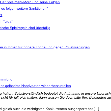
 Der Soleimani-Mord und seine Folgen
r es folgen weitere Sanktionen”
er
h “giga”
che Spielregeln sind überfällig
ken in Indien für höhere Löhne und gegen Privatisierungen
sammlung
eyens gelöschte Handydaten wiederherzustellen
 halten. Selbstverständlich bedeutet die Aufnahme in unsere Übersicht 
icht für hilfreich halten, dann weisen Sie doch bitte Ihre Bekannten au
 gleich auch die wichtigsten Konkurrenten ausgesperrt hat […]