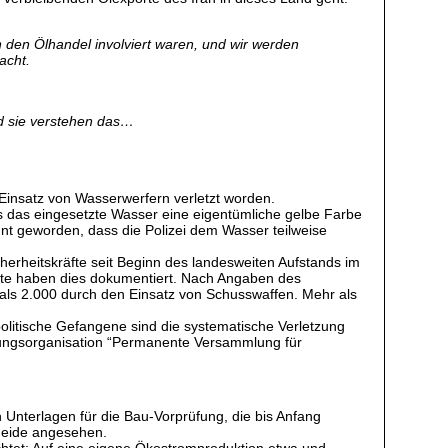
in den Ölhandel involviert waren, und wir werden
acht.
nd sie verstehen das…
Einsatz von Wasserwerfern verletzt worden.
s das eingesetzte Wasser eine eigentümliche gelbe Farbe
nnt geworden, dass die Polizei dem Wasser teilweise
herheitskräfte seit Beginn des landesweiten Aufstands im
te haben dies dokumentiert. Nach Angaben des
als 2.000 durch den Einsatz von Schusswaffen. Mehr als
olitische Gefangene sind die systematische Verletzung
erungsorganisation “Permanente Versammlung für
nterlagen für die Bau-Vorprüfung, die bis Anfang
nheide angesehen.
chtet: Auf eine eigene Ökostromproduktion etwa und