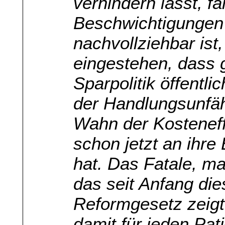
verhindern lässt, f
Beschwichtigungen
nachvollziehbar is
eingestehen, dass g
Sparpolitik öffentl
der Handlungsunfäh
Wahn der Kosteneff
schon jetzt an ihr
hat. Das Fatale, m
das seit Anfang di
Reformgesetz zeigt
damit für jeden Pat