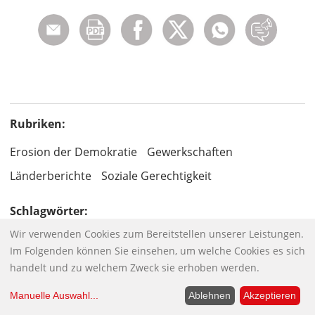
Rubriken:
Erosion der Demokratie
Gewerkschaften
Länderberichte
Soziale Gerechtigkeit
Schlagwörter:
Wir verwenden Cookies zum Bereitstellen unserer Leistungen.
Bürgerproteste
Frankreich
Macron, Emmanuel
Im Folgenden können Sie einsehen, um welche Cookies es sich
Philippe, Edouard
Reformpolitik
Rentenalter
handelt und zu welchem Zweck sie erhoben werden.
Rentenreform
Streik
Verteilungsgerechtigkeit
Manuelle Auswahl
...
Ablehnen
Akzeptieren