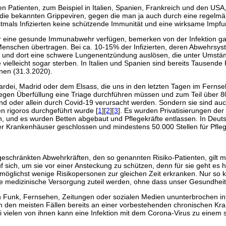
en Patienten, zum Beispiel in Italien, Spanien, Frankreich und den US
ie bekannten Grippeviren, gegen die man ja auch durch eine regelmä
als Infizierten keine schützende Immunität und eine wirksame Impfung 
ber eine gesunde Immunabwehr verfügen, bemerken von der Infektion ga
Menschen übertragen. Bei ca. 10-15% der Infizierten, deren Abwehrsyst
n und dort eine schwere Lungenentzündung auslösen, die unter Umstän
elleicht sogar sterben. In Italien und Spanien sind bereits Tausende 
onen (31.3.2020).
rdei, Madrid oder dem Elsass, die uns in den letzten Tagen im Fernse
 wegen Überfüllung eine Triage durchführen müssen und zum Teil über 
nd oder allein durch Covid-19 verursacht werden. Sondern sie sind au
n rigoros durchgeführt wurde [
1
][
2
][
3
]. Es wurden Privatisierungen de
n, und es wurden Betten abgebaut und Pflegekräfte entlassen. In Deutsc
ler Krankenhäuser geschlossen und mindestens 50.000 Stellen für Pfle
eschränkten Abwehrkräften, den so genannten Risiko-Patienten, gilt mi
uf sich, um sie vor einer Ansteckung zu schützen, denn für sie geht 
t möglichst wenige Risikopersonen zur gleichen Zeit erkranken. Nur s
le medizinische Versorgung zuteil werden, ohne dass unser Gesundheit
 Funk, Fernsehen, Zeitungen oder sozialen Medien ununterbrochen info
n den meisten Fällen bereits an einer vorbestehenden chronischen Kran
 vielen von ihnen kann eine Infektion mit dem Corona-Virus zu einem 