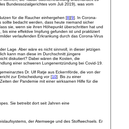
 des Bundessozialgerichtes vom Juli 2019), was vom
utzen für die Raucher einhergehen [
8
][
9
]. In Corona-
s sollte bedacht werden, dass heute niemand sicher
dass sie, wenn sie ihren Höhepunkt überschritten hat und
bis eine effektive Impfung gefunden ist und praktiziert
r milder verlaufenden Erkrankung durch das Corona-Virus
er Lage. Aber wäre es nicht sinnvoll, in dieser jetzigen
lich kann man diese im Durchschnitt jüngere
cht diskutiert? Dabei wären die Kosten, die
handlung einer schweren Lungenentzündung bei Covid-19.
lgemeinarztes Dr. Ulf Ratje aus Eckernförde, die von der
richt zur Entscheidung vor [
10
]. Bis zu einer
Zeiten der Pandemie mit einer wirksamen Hilfe für die
pes. Sie betreibt dort seit Jahren eine
.
Kreislaufsystems, der Atemwege und des Stoffwechsels. Er