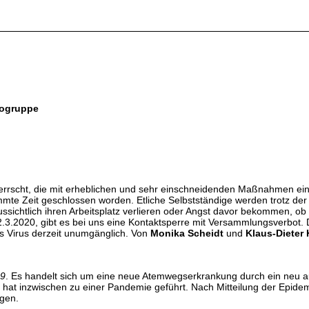
ikogruppe
rrscht, die mit erheblichen und sehr einschneidenden Maßnahmen einh
mmte Zeit geschlossen worden. Etliche Selbstständige werden trotz der
ssichtlich ihren Arbeitsplatz verlieren oder Angst davor bekommen, ob 
 22.3.2020, gibt es bei uns eine Kontaktsperre mit Versammlungsverbo
s Virus derzeit unumgänglich. Von
Monika Scheidt
und
Klaus-Dieter
19
. Es handelt sich um eine neue Atemwegserkrankung durch ein neu a
hat inzwischen zu einer Pandemie geführt. Nach Mitteilung der Epidemio
agen.