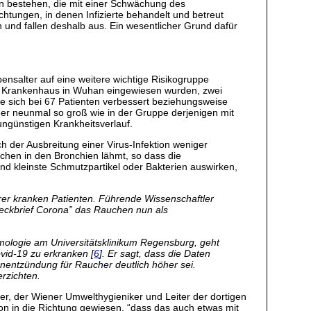
en bestehen, die mit einer Schwächung des
htungen, in denen Infizierte behandelt und betreut
n und fallen deshalb aus. Ein wesentlicher Grund dafür
ensalter auf eine weitere wichtige Risikogruppe
n ein Krankenhaus in Wuhan eingewiesen wurden, zwei
ie sich bei 67 Patienten verbessert beziehungsweise
cher neunmal so groß wie in der Gruppe derjenigen mit
ungünstigen Krankheitsverlauf.
h der Ausbreitung einer Virus-Infektion weniger
chen in den Bronchien lähmt, so dass die
e und kleinste Schmutzpartikel oder Bakterien auswirken,
er kranken Patienten. Führende Wissenschaftler
eckbrief Corona” das Rauchen nun als
mologie am Universitätsklinikum Regensburg, geht
vid-19 zu erkranken [
6
]. Er sagt, dass die Daten
nentzündung für Raucher deutlich höher sei.
rzichten.
r, der Wiener Umwelthygieniker und Leiter der dortigen
on in die Richtung gewiesen, “dass das auch etwas mit