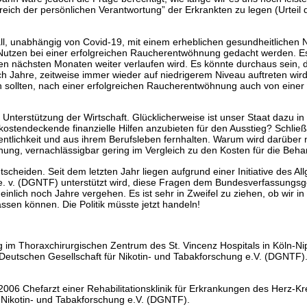
reich der persönlichen Verantwortung” der Erkrankten zu legen (Urteil
l, unabhängig von Covid-19, mit einem erheblichen gesundheitlichen N
n Nutzen bei einer erfolgreichen Raucherentwöhnung gedacht werden. E
den nächsten Monaten weiter verlaufen wird. Es könnte durchaus sein, 
h Jahre, zeitweise immer wieder auf niedrigerem Niveau auftreten wird, 
en sollten, nach einer erfolgreichen Raucherentwöhnung auch von eine
Unterstützung der Wirtschaft. Glücklicherweise ist unser Staat dazu in d
stendeckende finanzielle Hilfen anzubieten für den Ausstieg? Schließ
tlichkeit und aus ihrem Berufsleben fernhalten. Warum wird darüber ni
nung, vernachlässigbar gering im Vergleich zu den Kosten für die Be
scheiden. Seit dem letzten Jahr liegen aufgrund einer Initiative des Al
e. v. (DGNTF) unterstützt wird, diese Fragen dem Bundesverfassungsge
lich noch Jahre vergehen. Es ist sehr in Zweifel zu ziehen, ob wir in 
ssen können. Die Politik müsste jetzt handeln!
ig im Thoraxchirurgischen Zentrum des St. Vincenz Hospitals in Köln-Nip
Deutschen Gesellschaft für Nikotin- und Tabakforschung e.V. (DGNTF)
s 2006 Chefarzt einer Rehabilitationsklinik für Erkrankungen des Herz-
r Nikotin- und Tabakforschung e.V. (DGNTF).