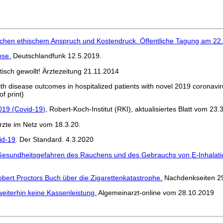
chen ethischem Anspruch und Kostendruck. Öffentliche Tagung am 2
ose.
Deutschlandfunk 12.5.2019.
tisch gewollt! Ärztezeitung 21.11.2014
 with disease outcomes in hospitalized patients with novel 2019 coronav
f print)
019 (Covid-19)
, Robert-Koch-Institut (RKI), aktualisiertes Blatt vom 23.
zte im Netz vom 18.3.20.
id-19
. Der Standard. 4.3.2020
Gesundheitsgefahren des Rauchens und des Gebrauchs von E-Inhalati
bert Proctors Buch über die Zigarettenkatastrophe.
Nachdenkseiten 2
eiterhin keine Kassenleistung.
Algemeinarzt-online vom 28.10.2019