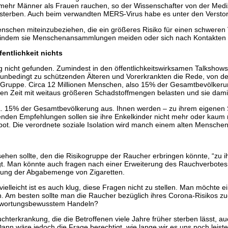
ehr Männer als Frauen rauchen, so der Wissenschafter von der Medizi
ersterben. Auch beim verwandten MERS-Virus habe es unter den Vers
enschen miteinzubeziehen, die ein größeres Risiko für einen schweren 
 indem sie Menschenansammlungen meiden oder sich nach Kontakten d
entlichkeit nichts
ng nicht gefunden. Zumindest in den öffentlichkeitswirksamen Talksho
en unbedingt zu schützenden Älteren und Vorerkrankten die Rede, von
ine Gruppe. Circa 12 Millionen Menschen, also 15% der Gesamtbevölke
zen Zeit mit weitaus größeren Schadstoffmengen belasten und sie damit 
. 15% der Gesamtbevölkerung aus. Ihnen werden – zu ihrem eigenen Sc
den Empfehlungen sollen sie ihre Enkelkinder nicht mehr oder kaum n
bot. Die verordnete soziale Isolation wird manch einem alten Menschen
ehen sollte, den die Risikogruppe der Raucher erbringen könnte, “zu i
t. Man könnte auch fragen nach einer Erweiterung des Rauchverbotes,
nkung der Abgabemenge von Zigaretten.
 vielleicht ist es auch klug, diese Fragen nicht zu stellen. Man möchte 
en. Am besten sollte man die Raucher bezüglich ihres Corona-Risikos 
antwortungsbewusstem Handeln?
chterkrankung, die die Betroffenen viele Jahre früher sterben lässt, 
 Dann wäre jedoch die Frage berechtigt, wie lange wir es uns noch lei