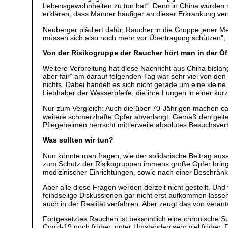
Lebensgewohnheiten zu tun hat”. Denn in China würden m
erklären, dass Männer häufiger an dieser Erkrankung v
Neuberger plädiert dafür, Raucher in die Gruppe jener M
müssen sich also noch mehr vor Übertragung schützen”,
Von der Risikogruppe der Raucher hört man in der Öff
Weitere Verbreitung hat diese Nachricht aus China bisla
aber fair” am darauf folgenden Tag war sehr viel von d
nichts. Dabei handelt es sich nicht gerade um eine kle
Liebhaber der Wasserpfeife, die ihre Lungen in einer kur
Nur zum Vergleich: Auch die über 70-Jährigen machen ca
weitere schmerzhafte Opfer abverlangt. Gemäß den gelten
Pflegeheimen herrscht mittlerweile absolutes Besuchsver
Was sollten wir tun?
Nun könnte man fragen, wie der solidarische Beitrag auss
zum Schutz der Risikogruppen immens große Opfer bring
medizinischer Einrichtungen, sowie nach einer Beschrä
Aber alle diese Fragen werden derzeit nicht gestellt. Und
feindselige Diskussionen gar nicht erst aufkommen lass
auch in der Realität verfahren. Aber zeugt das von ver
Fortgesetztes Rauchen ist bekanntlich eine chronische Su
Covid-19 noch früher, unter Umständen sehr viel früher.