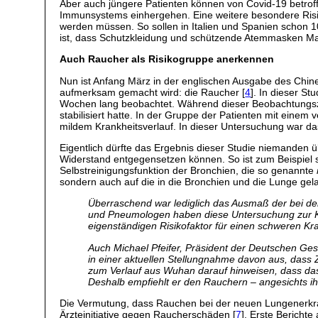
Aber auch jüngere Patienten können von Covid-19 betrof
Immunsystems einhergehen. Eine weitere besondere Risikog
werden müssen. So sollen in Italien und Spanien schon 10-
ist, dass Schutzkleidung und schützende Atemmasken Ma
Auch Raucher als Risikogruppe anerkennen
Nun ist Anfang März in der englischen Ausgabe des Chine
aufmerksam gemacht wird: die Raucher [
4
]. In dieser S
Wochen lang beobachtet. Während dieser Beobachtungszeit
stabilisiert hatte. In der Gruppe der Patienten mit eine
mildem Krankheitsverlauf. In dieser Untersuchung war da
Eigentlich dürfte das Ergebnis dieser Studie niemanden 
Widerstand entgegensetzen können. So ist zum Beispiel s
Selbstreinigungsfunktion der Bronchien, die so genannte
sondern auch auf die in die Bronchien und die Lunge gel
Überraschend war lediglich das Ausmaß der bei d
und Pneumologen haben diese Untersuchung zur Ke
eigenständigen Risikofaktor für einen schweren Kra
Auch Michael Pfeifer, Präsident der Deutschen Ge
in einer aktuellen Stellungnahme davon aus, dass
zum Verlauf aus Wuhan darauf hinweisen, dass das
Deshalb empfiehlt er den Rauchern – angesichts i
Die Vermutung, dass Rauchen bei der neuen Lungenerkran
Ärzteinitiative gegen Raucherschäden [
7
]. Erste Bericht