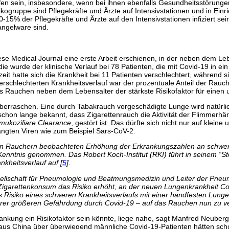
fen sein, insbesondere, wenn bei ihnen ebenfalls Gesundheitsstörung
ruppe sind Pflegekräfte und Ärzte auf Intensivstationen und in Einric
15% der Pflegekräfte und Ärzte auf den Intensivstationen infiziert sei
ngelware sind.
se Medical Journal eine erste Arbeit erschienen, in der neben dem Leb
tudie wurde der klinische Verlauf bei 78 Patienten, die mit Covid-19 i
 hatte sich die Krankheit bei 11 Patienten verschlechtert, während s
m verschlechterten Krankheitsverlauf war der prozentuale Anteil der Rau
s Rauchen neben dem Lebensalter der stärkste Risikofaktor für einen 
überraschen. Eine durch Tabakrauch vorgeschädigte Lunge wird natürlic
chon lange bekannt, dass Zigarettenrauch die Aktivität der Flimmerhär
mukoziliare Clearance
, gestört ist. Das dürfte sich nicht nur auf klein
angten Viren wie zum Beispiel Sars-CoV-2.
en Rauchern beobachteten Erhöhung der Erkrankungszahlen an schwer
nntnis genommen. Das Robert Koch-Institut (RKI) führt in seinem “St
nkheitsverlauf auf [
5
].
sellschaft für Pneumologie und Beatmungsmedizin und Leiter der Pneu
 Zigarettenkonsum das Risiko erhöht, an der neuen Lungenkrankheit Co
 Risiko eines schweren Krankheitsverlaufs mit einer handfesten Lunge
hrer größeren Gefährdung durch Covid-19 – auf das Rauchen nun zu ve
kung ein Risikofaktor sein könnte, liege nahe, sagt Manfred Neuberge
e aus China über überwiegend männliche Covid-19-Patienten hätten sch