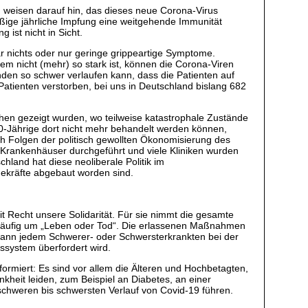
A, weisen darauf hin, das dieses neue Corona-Virus
ßige jährliche Impfung eine weitgehende Immunität
ist nicht in Sicht.
r nichts oder nur geringe grippeartige Symptome.
em nicht (mehr) so stark ist, können die Corona-Viren
den so schwer verlaufen kann, dass die Patienten auf
Patienten verstorben, bei uns in Deutschland bislang 682
hen gezeigt wurden, wo teilweise katastrophale Zustände
80-Jährige dort nicht mehr behandelt werden können,
ch Folgen der politisch gewollten Ökonomisierung des
r Krankenhäuser durchgeführt und viele Kliniken wurden
hland hat diese neoliberale Politik im
gekräfte abgebaut worden sind.
t Recht unsere Solidarität. Für sie nimmt die gesamte
es häufig um „Leben oder Tod“. Die erlassenen Maßnahmen
o kann jedem Schwerer- oder Schwersterkrankten bei der
ssystem überfordert wird.
rmiert: Es sind vor allem die Älteren und Hochbetagten,
kheit leiden, zum Beispiel an Diabetes, an einer
schweren bis schwersten Verlauf von Covid-19 führen.