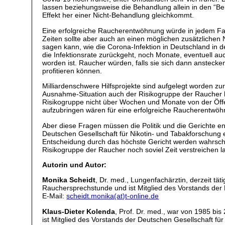
lassen beziehungsweise die Behandlung allein in den “Be
Effekt her einer Nicht-Behandlung gleichkommt.
Eine erfolgreiche Raucherentwöhnung würde in jedem Fal
Zeiten sollte aber auch an einen möglichen zusätzliche
sagen kann, wie die Corona-Infektion in Deutschland in 
die Infektionsrate zurückgeht, noch Monate, eventuell auc
worden ist. Raucher würden, falls sie sich dann ansteck
profitieren können.
Milliardenschwere Hilfsprojekte sind aufgelegt worden zur 
Ausnahme-Situation auch der Risikogruppe der Raucher ko
Risikogruppe nicht über Wochen und Monate von der Öffen
aufzubringen wären für eine erfolgreiche Raucherentwöh
Aber diese Fragen müssen die Politik und die Gerichte ent
Deutschen Gesellschaft für Nikotin- und Tabakforschung 
Entscheidung durch das höchste Gericht werden wahrschein
Risikogruppe der Raucher noch soviel Zeit verstreichen la
Autorin und Autor:
Monika Scheidt
, Dr. med., Lungenfachärztin, derzeit tät
Rauchersprechstunde und ist Mitglied des Vorstands der 
E-Mail:
scheidt.monika(at)t-online.de
Klaus-Dieter Kolenda
, Prof. Dr. med., war von 1985 bi
ist Mitglied des Vorstands der Deutschen Gesellschaft fü