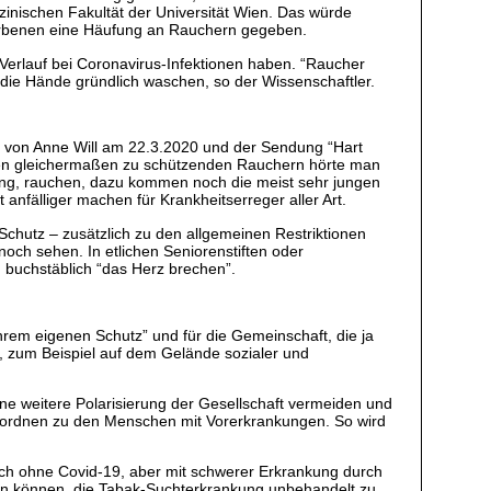
nischen Fakultät der Universität Wien. Das würde
torbenen eine Häufung an Rauchern gegeben.
Verlauf bei Coronavirus-Infektionen haben. “Raucher
ie Hände gründlich waschen, so der Wissenschaftler.
ws von Anne Will am 22.3.2020 und der Sendung “Hart
 den gleichermaßen zu schützenden Rauchern hörte man
rung, rauchen, dazu kommen noch die meist sehr jungen
anfälliger machen für Krankheitserreger aller Art.
hutz – zusätzlich zu den allgemeinen Restriktionen
och sehen. In etlichen Seniorenstiften oder
 buchstäblich “das Herz brechen”.
hrem eigenen Schutz” und für die Gemeinschaft, die ja
 zum Beispiel auf dem Gelände sozialer und
eine weitere Polarisierung der Gesellschaft vermeiden und
zuordnen zu den Menschen mit Vorerkrankungen. So wird
auch ohne Covid-19, aber mit schwerer Erkrankung durch
sten können, die Tabak-Suchterkrankung unbehandelt zu