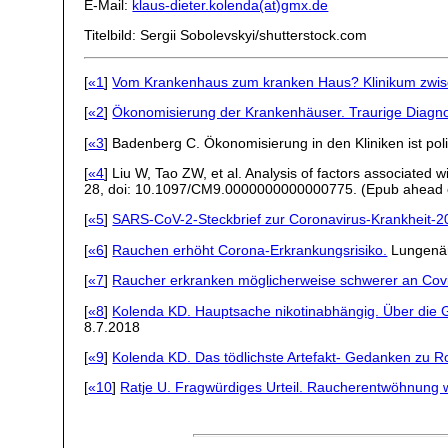
E-Mail:
klaus-dieter.kolenda(at)gmx.de
Titelbild: Sergii Sobolevskyi/shutterstock.com
[
«1
]
Vom Krankenhaus zum kranken Haus? Klinikum zwis
[
«2
]
Ökonomisierung der Krankenhäuser. Traurige Diagn
[
«3
] Badenberg C. Ökonomisierung in den Kliniken ist poli
[
«4
] Liu W, Tao ZW, et al. Analysis of factors associated
28, doi: 10.1097/CM9.0000000000000775. (Epub ahead o
[
«5
]
SARS-CoV-2-Steckbrief zur Coronavirus-Krankheit-2
[
«6
]
Rauchen erhöht Corona-Erkrankungsrisiko.
Lungenär
[
«7
]
Raucher erkranken möglicherweise schwerer an Cov
[
«8
]
Kolenda KD. Hauptsache nikotinabhängig. Über die 
8.7.2018
[
«9
]
Kolenda KD. Das tödlichste Artefakt- Gedanken zu Ro
[
«10
]
Ratje U. Fragwürdiges Urteil. Raucherentwöhnung w