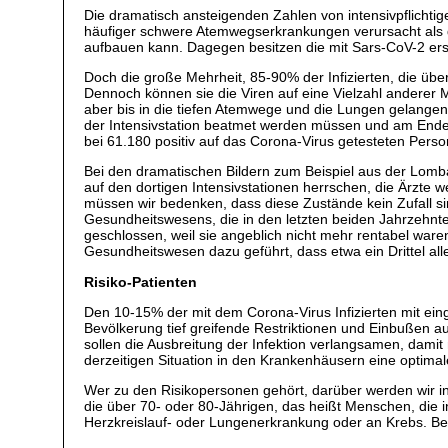
Die dramatisch ansteigenden Zahlen von intensivpflichtig
häufiger schwere Atemwegserkrankungen verursacht als d
aufbauen kann. Dagegen besitzen die mit Sars-CoV-2 erstm
Doch die große Mehrheit, 85-90% der Infizierten, die ü
Dennoch können sie die Viren auf eine Vielzahl anderer 
aber bis in die tiefen Atemwege und die Lungen gelange
der Intensivstation beatmet werden müssen und am Ende vi
bei 61.180 positiv auf das Corona-Virus getesteten Pers
Bei den dramatischen Bildern zum Beispiel aus der Lomba
auf den dortigen Intensivstationen herrschen, die Ärzte
müssen wir bedenken, dass diese Zustände kein Zufall si
Gesundheitswesens, die in den letzten beiden Jahrzehnte
geschlossen, weil sie angeblich nicht mehr rentabel ware
Gesundheitswesen dazu geführt, dass etwa ein Drittel al
Risiko-Patienten
Den 10-15% der mit dem Corona-Virus Infizierten mit eing
Bevölkerung tief greifende Restriktionen und Einbußen a
sollen die Ausbreitung der Infektion verlangsamen, dami
derzeitigen Situation in den Krankenhäusern eine optima
Wer zu den Risikopersonen gehört, darüber werden wir in
die über 70- oder 80-Jährigen, das heißt Menschen, die i
Herzkreislauf- oder Lungenerkrankung oder an Krebs. Bei