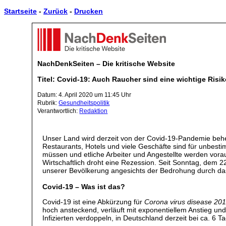
Startseite
-
Zurück
-
Drucken
NachDenkSeiten – Die kritische Website
Titel: Covid-19: Auch Raucher sind eine wichtige Ris
Datum: 4. April 2020 um 11:45 Uhr
Rubrik:
Gesundheitspolitik
Verantwortlich:
Redaktion
Unser Land wird derzeit von der Covid-19-Pandemie behe
Restaurants, Hotels und viele Geschäfte sind für unbesti
müssen und etliche Arbeiter und Angestellte werden vorau
Wirtschaftlich droht eine Rezession. Seit Sonntag, dem
unserer Bevölkerung angesichts der Bedrohung durch da
Covid-19 – Was ist das?
Covid-19 ist eine Abkürzung für
Corona virus disease 20
hoch ansteckend, verläuft mit exponentiellem Anstieg und 
Infizierten verdoppeln, in Deutschland derzeit bei ca. 6 T