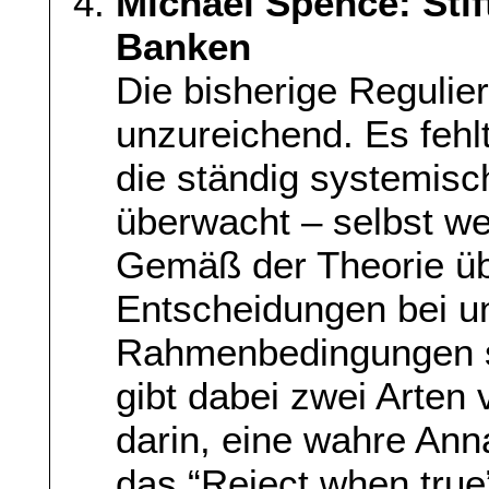
Michael Spence: Stif
Banken
Die bisherige Regulie
unzureichend. Es fehlt
die ständig systemisc
überwacht – selbst we
Gemäß der Theorie üb
Entscheidungen bei u
Rahmenbedingungen si
gibt dabei zwei Arten 
darin, eine wahre An
das “Reject when true