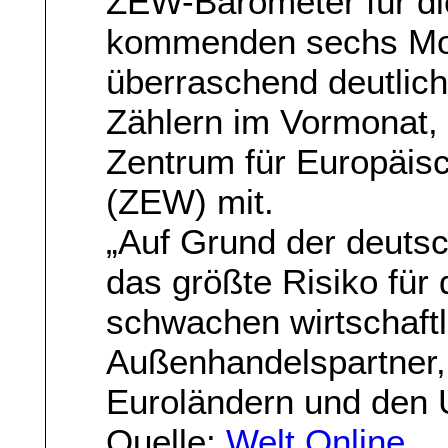
ZEW-Barometer für di
kommenden sechs Mon
überraschend deutlich
Zählern im Vormonat,
Zentrum für Europäis
(ZEW) mit.
„Auf Grund der deuts
das größte Risiko für 
schwachen wirtschaftl
Außenhandelspartner,
Euroländern und den 
Quelle:
Welt Online