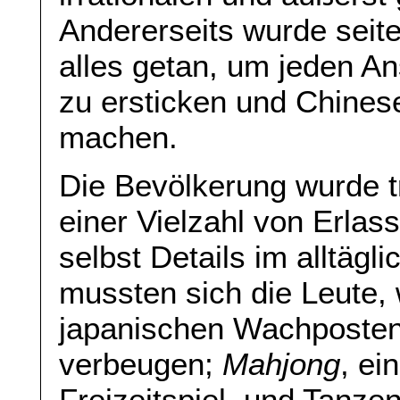
Andererseits wurde seit
alles getan, um jeden An
zu ersticken und Chines
machen.
Die Bevölkerung wurde tr
einer Vielzahl von Erla
selbst Details im alltägl
mussten sich die Leute,
japanischen Wachposten
verbeugen;
Mahjong
, ei
Freizeitspiel, und Tanzen