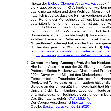
Hierzu der
Biologe Clemens Arvay via Facebook
: 
die Frage, ob es den mRNA-Impfstoffentwicklern nu
das Klima zu retten und dem Wohl der Menschheit
natürlich ist es so, dass die Firmen verdienen wol
oder Rettung der Menschheit erzählen. Das ist nor
beteiligten Unternehmen. Beachtlich ist auch der 
hunderte Millionen investiert – und in den Luftwa
den Impfstoff mit CureVac gewinnen [2]. Und der Fi
Börsenbaby endlich Früchte trägt [3]. Nein wie gu
sichtbar. Diese edlen Retter erlösen uns jetzt mit
“ExpertInnen” auferlegt hat, welche Geld von gena
[1] Hier das genannte DW-Interview (ab 9:43):
http
[2]
https://www.handelsblatt.com/unternehmen/man
[3]
https://www.apotheke-adhoc.de/nachrichten/detai
Corona-Impfung: Aussage Prof. Stefan Hockert
Hier ist ein Ausschnitt aus der 30. Sitzung des Co
Professor Stefan Hockertz war Direktor und Profes
2004. Davor war er Mitglied des Direktoriums des 
Forscher bei der Fraunhofer Gesellschaft in Hanno
Registered Toxicologist“ ernannt, zudem hält er di
Biologie an der Universität Hannover, habilitiert 
Universitätsklinikum Hamburg Eppendorf. Heute arb
pharmakologischen Technologieberatungen in Eur
Das Bildmaterial gehört
OVAL MEDIA
.
Der Corona Ausschuss ist
hier zu finden
.
Quelle:
Bastian Barucker, 06.12.2020