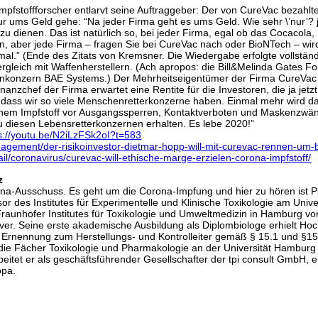
“Impfstoffforscher entlarvt seine Auftraggeber: Der von CureVac bezahl
r ums Geld gehe: “Na jeder Firma geht es ums Geld. Wie sehr \’nur’? je
 zu dienen. Das ist natürlich so, bei jeder Firma, egal ob das Coc
len, aber jede Firma – fragen Sie bei CureVac nach oder BioNTech – wir
mal.” (Ende des Zitats von Kremsner. Die Wiedergabe erfolgte vollstän
Vergleich mit Waffenherstellern. (Ach apropos: die Bill&Melinda Gates
ffenkonzern BAE Systems.) Der Mehrheitseigentümer der Firma CureVac 
nanzchef der Firma erwartet eine Rentite für die Investoren, die ja jet
t, dass wir so viele Menschenretterkonzerne haben. Einmal mehr wird 
 einem Impfstoff vor Ausgangssperren, Kontaktverboten und Maskenzwäng
u diesen Lebensretterkonzernen erhalten. Es lebe 2020!”
s://youtu.be/N2iLzFSk2oI?t=583
agement/der-risikoinvestor-dietmar-hopp-will-mit-curevac-rennen-um-
l/coronavirus/curevac-will-ethische-marge-erzielen-corona-impfstoff/
z
rona-Ausschuss. Es geht um die Corona-Impfung und hier zu hören ist P
sor des Institutes für Experimentelle und Klinische Toxikologie am Un
Fraunhofer Institutes für Toxikologie und Umweltmedizin in Hamburg vo
ver. Seine erste akademische Ausbildung als Diplombiologe erhielt Hock
e Ernennung zum Herstellungs- und Kontrolleiter gemäß § 15.1 und §15.3 
für die Fächer Toxikologie und Pharmakologie an der Universität Hambu
eitet er als geschäftsführender Gesellschafter der tpi consult GmbH, 
opa.