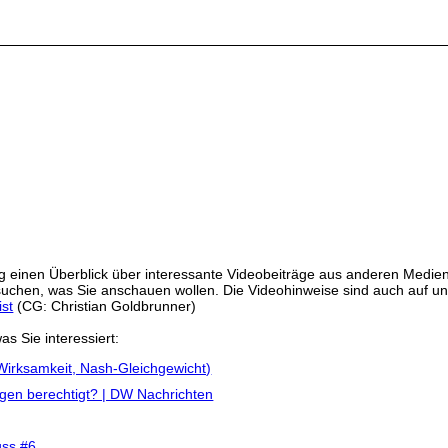
 einen Überblick über interessante Videobeiträge aus anderen Medien
ssuchen, was Sie anschauen wollen. Die Videohinweise sind auch auf un
ist
(CG: Christian Goldbrunner)
as Sie interessiert:
 Wirksamkeit, Nash-Gleichgewicht)
en berechtigt? | DW Nachrichten
uss #6