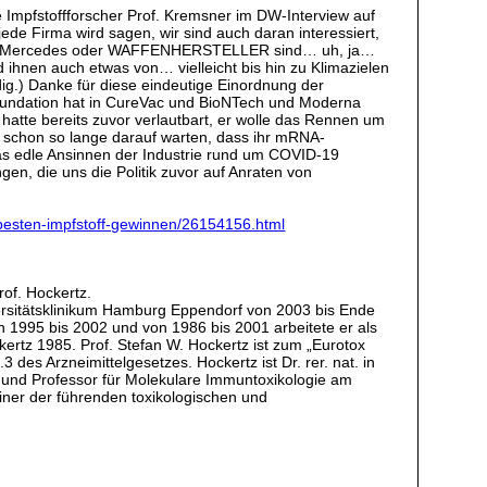
te Impfstoffforscher Prof. Kremsner im DW-Interview auf
de Firma wird sagen, wir sind auch daran interessiert,
acola, Mercedes oder WAFFENHERSTELLER sind… uh, ja…
d ihnen auch etwas von… vielleicht bis hin zu Klimazielen
dig.) Danke für diese eindeutige Einordnung der
 Foundation hat in CureVac und BioNTech und Moderna
hatte bereits zuvor verlautbart, er wolle das Rennen um
zt schon so lange darauf warten, dass ihr mRNA-
das edle Ansinnen der Industrie rund um COVID-19
en, die uns die Politik zuvor auf Anraten von
besten-impfstoff-gewinnen/26154156.html
rof. Hockertz.
iversitätsklinikum Hamburg Eppendorf von 2003 bis Ende
n 1995 bis 2002 und von 1986 bis 2001 arbeitete er als
ertz 1985. Prof. Stefan W. Hockertz ist zum „Eurotox
des Arzneimittelgesetzes. Hockertz ist Dr. rer. nat. in
rg und Professor für Molekulare Immuntoxikologie am
einer der führenden toxikologischen und