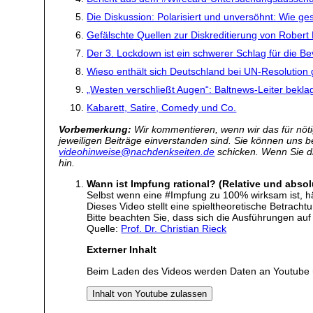
Die Diskussion: Polarisiert und unversöhnt: Wie ge
Gefälschte Quellen zur Diskreditierung von Robert 
Der 3. Lockdown ist ein schwerer Schlag für die Be
Wieso enthält sich Deutschland bei UN-Resoluti
„Westen verschließt Augen“: Baltnews-Leiter bekla
Kabarett, Satire, Comedy und Co.
Vorbemerkung:
Wir kommentieren, wenn wir das für nötig
jeweiligen Beiträge einverstanden sind. Sie können uns 
videohinweise@nachdenkseiten.de
schicken. Wenn Sie die
hin.
Wann ist Impfung rational? (Relative und abso
Selbst wenn eine #Impfung zu 100% wirksam ist, häng
Dieses Video stellt eine spieltheoretische Betrachtu
Bitte beachten Sie, dass sich die Ausführungen auf 
Quelle:
Prof. Dr. Christian Rieck
Externer Inhalt
Beim Laden des Videos werden Daten an Youtube 
Inhalt von Youtube zulassen