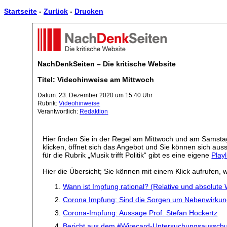
Startseite
-
Zurück
-
Drucken
NachDenkSeiten – Die kritische Website
Titel: Videohinweise am Mittwoch
Datum: 23. Dezember 2020 um 15:40 Uhr
Rubrik:
Videohinweise
Verantwortlich:
Redaktion
Hier finden Sie in der Regel am Mittwoch und am Samstag
klicken, öffnet sich das Angebot und Sie können sich au
für die Rubrik „Musik trifft Politik“ gibt es eine eigene
Playl
Hier die Übersicht; Sie können mit einem Klick aufrufen, w
Wann ist Impfung rational? (Relative und absolute
Corona Impfung: Sind die Sorgen um Nebenwirkung
Corona-Impfung: Aussage Prof. Stefan Hockertz
Bericht aus dem #Wirecard-Untersuchungsaussch