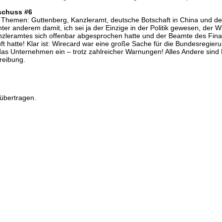
schuss #6
Themen: Guttenberg, Kanzleramt, deutsche Botschaft in China und der
ter anderem damit, ich sei ja der Einzige in der Politik gewesen, der Wi
nzleramtes sich offenbar abgesprochen hatte und der Beamte des Fin
t hatte! Klar ist: Wirecard war eine große Sache für die Bundesregierun
das Unternehmen ein – trotz zahlreicher Warnungen! Alles Andere sind
reibung.
übertragen.