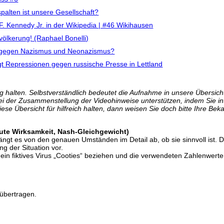
spalten ist unsere Gesellschaft?
F. Kennedy Jr. in der Wikipedia | #46 Wikihausen
völkerung! (Raphael Bonelli)
on gegen Nazismus und Neonazismus?
gt Repressionen gegen russische Presse in Lettland
 halten. Selbstverständlich bedeutet die Aufnahme in unsere Übersicht 
bei der Zusammenstellung der Videohinweise unterstützen, indem Sie i
se Übersicht für hilfreich halten, dann weisen Sie doch bitte Ihre Bek
lute Wirksamkeit, Nash-Gleichgewicht)
t es von den genauen Umständen im Detail ab, ob sie sinnvoll ist. Das 
ng der Situation vor.
ein fiktives Virus „Cooties“ beziehen und die verwendeten Zahlenwerte 
übertragen.