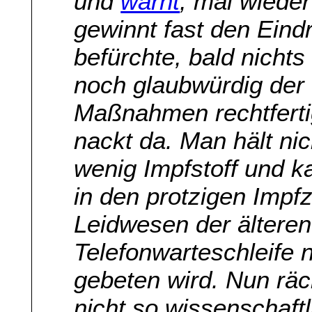
und
warnt
, mal wieder
gewinnt fast den Eind
befürchte, bald nicht
noch glaubwürdig der
Maßnahmen rechtferti
nackt da. Man hält ni
wenig Impfstoff und k
in den protzigen Impf
Leidwesen der älteren
Telefonwarteschleife 
gebeten wird. Nun räc
nicht so wissenschaftl