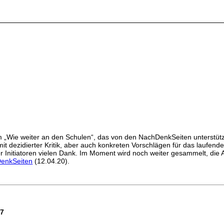
Wie weiter an den Schulen“, das von den NachDenkSeiten unterstützt un
t dezidierter Kritik, aber auch konkreten Vorschlägen für das laufende
 Initiatoren vielen Dank. Im Moment wird noch weiter gesammelt, die A
DenkSeiten
(12.04.20).
67