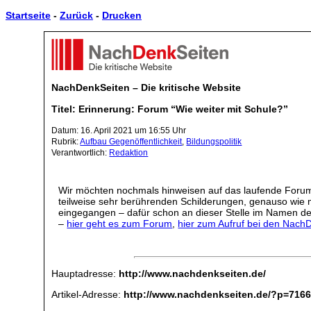
Startseite
-
Zurück
-
Drucken
NachDenkSeiten – Die kritische Website
Titel: Erinnerung: Forum “Wie weiter mit Schule?”
Datum: 16. April 2021 um 16:55 Uhr
Rubrik:
Aufbau Gegenöffentlichkeit
,
Bildungspolitik
Verantwortlich:
Redaktion
Wir möchten nochmals hinweisen auf das laufende Forum „
teilweise sehr berührenden Schilderungen, genauso wie mi
eingegangen – dafür schon an dieser Stelle im Namen der
–
hier geht es zum Forum
,
hier zum Aufruf bei den Nach
Hauptadresse:
http://www.nachdenkseiten.de/
Artikel-Adresse:
http://www.nachdenkseiten.de/?p=716