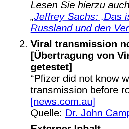
Lesen Sie hierzu auc
„
Jeffrey Sachs: ,Das i
Russland und den Vere
Viral transmission no
[Übertragung von Vir
getestet]
“Pfizer did not know 
transmission before ro
[news.com.au]
Quelle:
Dr. John Camp
Externer Inhalt