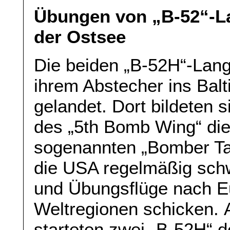
Übungen von „B-52“-L
der Ostsee
Die beiden „B-52H“-Lan
ihrem Abstecher ins Bal
gelandet. Dort bildeten 
des „5th Bomb Wing“ die
sogenannten „Bomber Ta
die USA regelmäßig schw
und Übungsflüge nach E
Weltregionen schicken.
starteten zwei „B-52H“ 