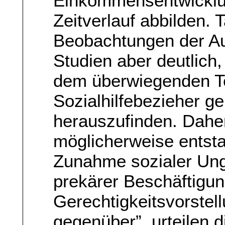
Einkommensentwicklu
Zeitverlauf abbilden. 
Beobachtungen der Au
Studien aber deutlich,
dem überwiegenden Tei
Sozialhilfebezieher ge
herauszufinden. Dahe
möglicherweise entst
Zunahme sozialer Ungl
prekärer Beschäftigun
Gerechtigkeitsvorstel
gegenüber”, urteilen d