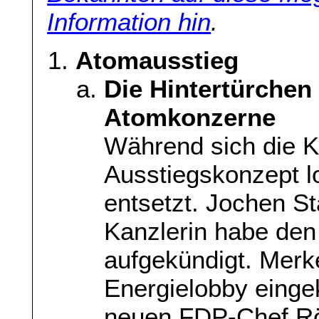
Information hin
.
Atomausstieg
Die Hintertürchen 
Atomkonzerne
Während sich die Koa
Ausstiegskonzept l
entsetzt. Jochen St
Kanzlerin habe den
aufgekündigt. Merke
Energielobby einge
neuen FDP-Chef Rös