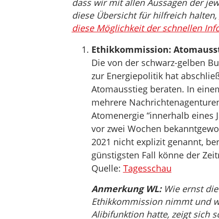
dass wir mit allen Aussagen der jew
diese Übersicht für hilfreich halten,
diese Möglichkeit der schnellen Inf
Ethikkommission: Atomausst
Die von der schwarz-gelben B
zur Energiepolitik hat abschl
Atomausstieg beraten. In eine
mehrere Nachrichtenagenturen 
Atomenergie “innerhalb eines J
vor zwei Wochen bekanntgewor
2021 nicht explizit genannt, be
günstigsten Fall könne der Zei
Quelle:
Tagesschau
Anmerkung WL:
Wie ernst die
Ethikkommission nimmt und wi
Alibifunktion hatte, zeigt sich