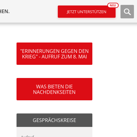
NEU
HEN.
JETZT UNTERSTÜTZEN
"ERINNERUNGEN GEGEN DEN
KRIEG" - AUFRUF ZUM 8. MAI
WAS BIETEN DIE
NACHDENKSEITEN
GESPRÄCHSKREISE