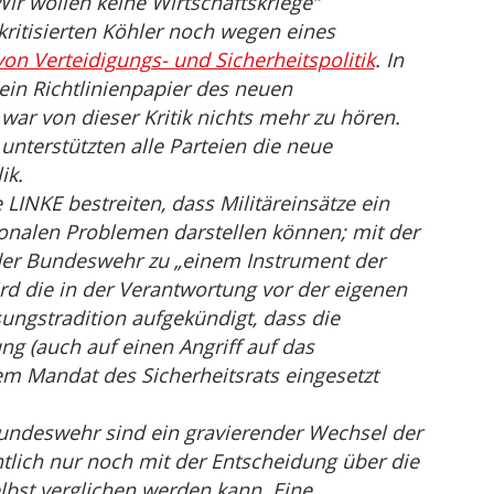
ir wollen keine Wirtschaftskriege“
ritisierten Köhler noch wegen eines
on Verteidigungs- und Sicherheitspolitik
. In
in Richtlinienpapier des neuen
ar von dieser Kritik nichts mehr zu hören.
unterstützten alle Parteien die neue
ik.
LINKE bestreiten, dass Militäreinsätze ein
ionalen Problemen darstellen können; mit der
der Bundeswehr zu „einem Instrument der
rd die in der Verantwortung vor der eigenen
ungstradition aufgekündigt, dass die
g (auch auf einen Angriff auf das
em Mandat des Sicherheitsrats eingesetzt
Bundeswehr sind ein gravierender Wechsel der
ntlich nur noch mit der Entscheidung über die
bst verglichen werden kann. Eine