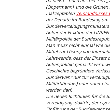
da hieß es noch aus der SPD „W
(Oppermann), und die Grünen k
inakzeptablen
Verständnisses v
der Debatte im Bundestag um e
Bundesverteidigungsministers w
Außer der Fraktion der LINKEN 
Militärpolitik der Bundesrepubl
Man muss nicht einmal wie die 
Mittel zur Lösung von internat
Kehrtwende, dass der Einsatz 
Außenpolitik“ gemacht wird, wi
Geschichte begründete Verfass
Bundeswehr nur zur Verteidigun
Militärbündnis) oder unter ein
werden darf.
Die neuen Richtlinien für die 
Verteidigungsdoktrin, der eige
Einführung der Bundeswehr sel