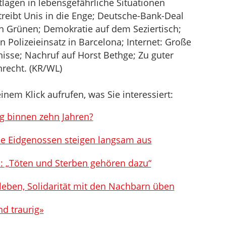
tlagen in lebensgefährliche Situationen
treibt Unis in die Enge; Deutsche-Bank-Deal
den Grünen; Demokratie auf dem Seziertisch;
 Polizeieinsatz in Barcelona; Internet: Große
sse; Nachruf auf Horst Bethge; Zu guter
nrecht. (KR/WL)
inem Klick aufrufen, was Sie interessiert:
g binnen zehn Jahren?
ie Eidgenossen steigen langsam aus
h: „Töten und Sterben gehören dazu“
leben, Solidarität mit den Nachbarn üben
nd traurig»