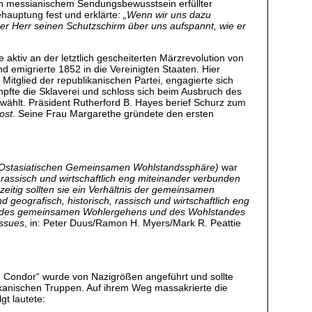
n messianischem Sendungsbewusstsein erfüllter
ehauptung fest und erklärte:
„Wenn wir uns dazu
 der Herr seinen Schutzschirm über uns aufspannt, wie er
 aktiv an der letztlich gescheiterten Märzrevolution von
d emigrierte 1852 in die Vereinigten Staaten. Hier
itglied der republikanischen Partei, engagierte sich
pfte die Sklaverei und schloss sich beim Ausbruch des
wählt. Präsident Rutherford B. Hayes berief Schurz zum
ost
. Seine Frau Margarethe gründete den ersten
n Ostasiatischen Gemeinsamen Wohlstandssphäre)
war
, rassisch und wirtschaftlich eng miteinander verbunden
itig sollten sie ein Verhältnis der gemeinsamen
geografisch, historisch, rassisch und wirtschaftlich eng
sse des gemeinsamen Wohlergehens und des Wohlstandes
Issues
, in: Peter Duus/Ramon H. Myers/Mark R. Peattie
n Condor“ wurde von Nazigrößen angeführt und sollte
ikanischen Truppen. Auf ihrem Weg massakrierte die
gt lautete: