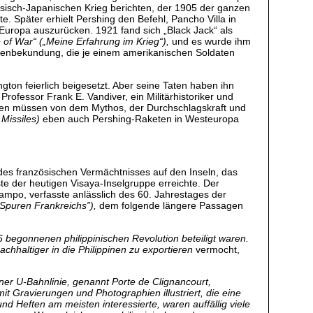
sisch-Japanischen Krieg berichten, der 1905 der ganzen
te. Später erhielt Pershing den Befehl, Pancho Villa in
uropa auszurücken. 1921 fand sich „Black Jack“ als
 of War“ („Meine Erfahrung im Krieg“),
und es wurde ihm
hrenbekundung, die je einem amerikanischen Soldaten
ton feierlich beigesetzt. Aber seine Taten haben ihn
fessor Frank E. Vandiver, ein Militärhistoriker und
n müssen von dem Mythos, der Durchschlagskraft und
Missiles)
eben auch Pershing-Raketen in Westeuropa
 des französischen Vermächtnisses auf den Inseln, das
te der heutigen Visaya-Inselgruppe erreichte. Der
mpo, verfasste anlässlich des
60. Jahrestages der
Spuren Frankreichs”),
dem folgende längere Passagen
6 begonnenen philippinischen Revolution beteiligt waren.
chhaltiger in die Philippinen zu exportieren
vermocht,
ner U-Bahnlinie, genannt Porte de Clignancourt,
it Gravierungen und Photographien illustriert, die eine
d Heften am meisten interessierte, waren auffällig viele