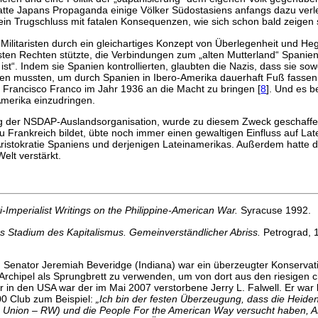
tte Japans Propaganda einige Völker Südostasiens anfangs dazu verleit
ein Trugschluss mit fatalen Konsequenzen, wie sich schon bald zeigen s
en Militaristen durch ein gleichartiges Konzept von Überlegenheit und 
ten Rechten stützte, die Verbindungen zum „alten Mutterland“ Spani
ist“. Indem sie Spanien kontrollierten, glaubten die Nazis, dass sie 
gen mussten, um durch Spanien in Ibero-Amerika dauerhaft Fuß fassen 
Francisco Franco im Jahr 1936 an die Macht zu bringen [
8
]. Und es b
-Amerika einzudringen.
ng der NSDAP-Auslandsorganisation, wurde zu diesem Zweck geschaffen
u Frankreich bildet, übte noch immer einen gewaltigen Einfluss auf Lat
Aristokratie Spaniens und derjenigen Lateinamerikas. Außerdem hatte d
elt verstärkt.
-Imperialist Writings on the Philippine-American War.
Syracuse 1992.
s Stadium des Kapitalismus. Gemeinverständlicher Abriss.
Petrograd, 1
n: Senator Jeremiah Beveridge (Indiana) war ein überzeugter Konservati
 Archipel als Sprungbrett zu verwenden, um von dort aus den riesigen 
er in den USA war der im Mai 2007 verstorbene Jerry L. Falwell. Er w
0 Club zum Beispiel:
„Ich bin der festen Überzeugung, dass die Heiden,
 Union – RW) und die People For the American Way versucht haben, Ame