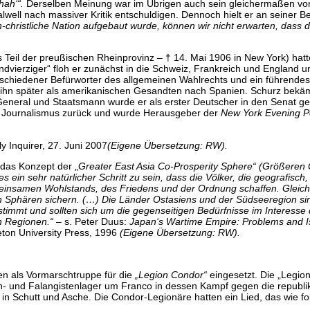
chah‘“.
Derselben Meinung war im Übrigen auch sein gleichermaßen vo
well nach massiver Kritik entschuldigen. Dennoch hielt er an seiner B
ch-christliche Nation aufgebaut wurde, können wir nicht erwarten, dass
ls Teil der preußischen Rheinprovinz – † 14. Mai 1906 in New York) hatte
vierziger“ floh er zunächst in die Schweiz, Frankreich und England un
schiedener Befürworter des allgemeinen Wahlrechts und ein führendes M
 ihn später als amerikanischen Gesandten nach Spanien. Schurz bekäm
eneral und Staatsmann wurde er als erster Deutscher in den Senat ge
m Journalismus zurück und wurde Herausgeber der
New York Evening P
ily Inquirer, 27. Juni 2007
(Eigene Übersetzung: RW).
 das Konzept der „
Greater East Asia Co-Prosperity Sphere“ (Größere
s ein sehr natürlicher Schritt zu sein, dass die Völker, die geografisch
einsamen Wohlstands, des Friedens und der Ordnung schaffen. Gleichze
 Sphären sichern. (…) Die Länder Ostasiens und der Südseeregion sind 
stimmt und sollten sich um die gegenseitigen Bedürfnisse im Intere
n Regionen.“
– s. Peter Duus:
Japan‘s Wartime Empire: Problems and 
ton University Press, 1996
(Eigene Übersetzung: RW).
n als Vormarschtruppe für die
„Legion Condor“
eingesetzt. Die „Legio
ten- und Falangistenlager um Franco in dessen Kampf gegen die republ
in Schutt und Asche. Die Condor-Legionäre hatten ein Lied, das wie fol