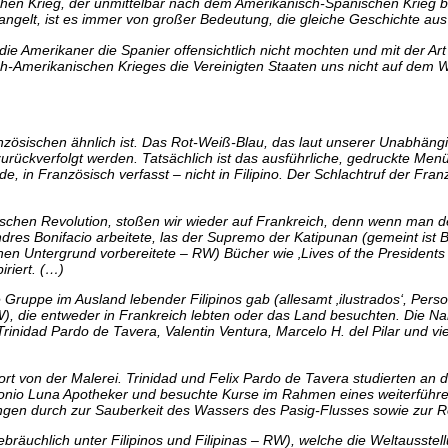
hen Krieg, der unmittelbar nach dem Amerikanisch-Spanischen Krieg b
ngelt, ist es immer von großer Bedeutung, die gleiche Geschichte aus
s die Amerikaner die Spanier offensichtlich nicht mochten und mit der Ar
h-Amerikanischen Krieges die Vereinigten Staaten uns nicht auf dem 
nzösischen ähnlich ist. Das Rot-Weiß-Blau, das laut unserer Unabhäng
zurückverfolgt werden. Tatsächlich ist das ausführliche, gedruckte Me
e, in Französisch verfasst – nicht in Filipino. Der Schlachtruf der Fra
nischen Revolution, stoßen wir wieder auf Frankreich, denn wenn man 
res Bonifacio arbeitete, las der Supremo der Katipunan (gemeint ist 
en Untergrund vorbereitete – RW) Bücher wie ‚Lives of the Presidents o
iriert. (…)
ruppe im Ausland lebender Filipinos gab (allesamt ‚ilustrados‘, Perso
RW), die entweder in Frankreich lebten oder das Land besuchten. Die Nam
rinidad Pardo de Tavera, Valentin Ventura, Marcelo H. del Pilar und v
 dort von der Malerei. Trinidad und Felix Pardo de Tavera studierten 
ntonio Luna Apotheker und besuchte Kurse im Rahmen eines weiterführe
en durch zur Sauberkeit des Wassers des Pasig-Flusses sowie zur Re
bräuchlich unter Filipinos und Filipinas – RW), welche die Weltausste