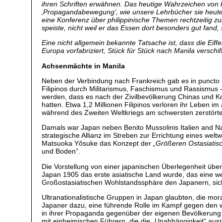
ihren Schriften erwähnen. Das heutige Wahrzeichen von Pa
‚Propagandabewegung’, wie unsere Lehrbücher sie
heute
eine Konferenz über philippinische Themen rechtzeitig zu
speiste, nicht weil er das Essen dort besonders gut fand,
Eine nicht allgemein bekannte Tatsache ist, dass die Eiff
Europa vorfabriziert, Stück für Stück nach Manila versch
Achsenmächte in Manila
Neben der Verbindung nach Frankreich gab es in puncto
Filipinos durch Militarismus, Faschismus und Rassismus 
werden, dass es nach der Zivilbevölkerung Chinas und Ko
hatten. Etwa 1,2 Millionen Filipinos verloren ihr Leben 
während des Zweiten Weltkriegs am schwersten zerstörte
Damals war Japan neben Benito Mussolinis Italien and Na
strategische Allianz im Streben zur Errichtung eines wel
Matsuoka Yôsuke das Konzept der
„Größeren Ostasiati
und Boden”.
Die Vorstellung von einer japanischen Überlegenheit über
Japan 1905 das erste asiatische Land wurde, das eine wes
Großostasiatischen Wohlstandssphäre den Japanern, si
Ultranationalistische Gruppen in Japan glaubten, die m
Japaner dazu, eine führende Rolle im Kampf gegen den we
in ihrer Propaganda gegenüber der eigenen Bevölkerung s
mit einheimischen Führern, die die „Unabhängigkeit“ ausr