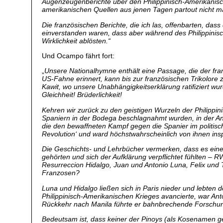
Augenzeugenberichte über den Philippinisch-Amerikanisc
amerikanischen Quellen aus jenen Tagen partout nicht ma
Die französischen Berichte, die ich las, offenbarten, das
einverstanden waren, dass aber während des Philippinisc
Wirklichkeit ablösten.“
Und Ocampo fährt fort:
„
Unsere Nationalhymne enthält eine Passage, die der fra
US-Fahne erinnert, kann bis zur französischen Trikolore 
Kawit, wo unsere Unabhängigkeitserklärung ratifiziert wurd
Gleichheit! Brüderlichkeit!
Kehren wir zurück zu den geistigen Wurzeln der Philippi
Spaniern in der Bodega beschlagnahmt wurden, in der And
die den bewaffneten Kampf gegen die Spanier im politisch
Revolution‘ und ward höchstwahrscheinlich von ihnen insp
Die Geschichts- und Lehrbücher vermerken, dass es eine G
gehörten und sich der Aufklärung verpflichtet fühlten – 
Resurreccion Hidalgo, Juan und Antonio Luna, Felix und T
Franzosen?
Luna und Hidalgo ließen sich in Paris nieder und lebten
Philippinisch-Amerikanischen Krieges avancierte, war A
Rückkehr nach Manila führte er bahnbrechende Forschung
Bedeutsam ist, dass keiner der Pinoys (als Kosenamen ge