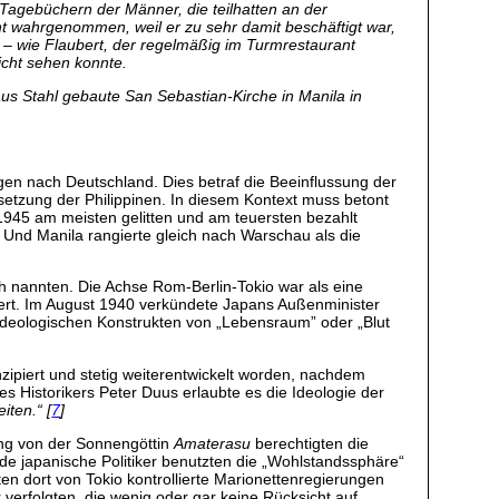
 Tagebüchern der Männer, die teilhatten an der
cht wahrgenommen, weil er zu sehr damit beschäftigt war,
t – wie Flaubert, der regelmäßig im Turmrestaurant
nicht sehen konnte.
 aus Stahl gebaute San Sebastian-Kirche in Manila in
n nach Deutschland. Dies betraf die Beeinflussung der
setzung der Philippinen. In diesem Kontext muss betont
 1945 am meisten gelitten und am teuersten bezahlt
. Und Manila rangierte gleich nach Warschau als die
ch nannten. Die Achse Rom-Berlin-Tokio war als eine
piert. Im August 1940 verkündete Japans Außenminister
ideologischen Konstrukten von „Lebensraum” oder „Blut
zipiert und stetig weiterentwickelt worden, nachdem
s Historikers Peter Duus erlaubte es die Ideologie der
iten.“ [
7
]
ung von der Sonnengöttin
Amaterasu
berechtigten die
de japanische Politiker benutzten die „Wohlstandssphäre“
n dort von Tokio kontrollierte Marionettenregierungen
verfolgten, die wenig oder gar keine Rücksicht auf