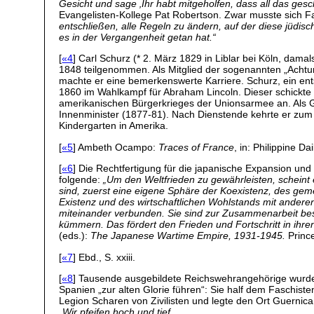
Gesicht und sage ‚Ihr habt mitgeholfen, dass all das ges
Evangelisten-Kollege Pat Robertson. Zwar musste sich Fal
entschließen, alle Regeln zu ändern, auf der diese jüdis
es in der Vergangenheit getan hat.“
[
«4
] Carl Schurz (* 2. März 1829 in Liblar bei Köln, dama
1848 teilgenommen. Als Mitglied der sogenannten „Achtund
machte er eine bemerkenswerte Karriere. Schurz, ein ent
1860 im Wahlkampf für Abraham Lincoln. Dieser schickte
amerikanischen Bürgerkrieges der Unionsarmee an. Als G
Innenminister (1877-81). Nach Dienstende kehrte er zu
Kindergarten in Amerika.
[
«5
] Ambeth Ocampo:
Traces of France
, in: Philippine Da
[
«6
] Die Rechtfertigung für die japanische Expansion und
folgende:
„Um den Weltfrieden zu gewährleisten, scheint e
sind, zuerst eine eigene Sphäre der Koexistenz, des gem
Existenz und des wirtschaftlichen Wohlstands mit anderen
miteinander verbunden. Sie sind zur Zusammenarbeit be
kümmern. Das fördert den Frieden und Fortschritt in ihre
(eds.):
The Japanese Wartime Empire, 1931-1945.
Prince
[
«7
] Ebd., S. xxiii.
[
«8
] Tausende ausgebildete Reichswehrangehörige wurde
Spanien „zur alten Glorie führen“: Sie half dem Faschis
Legion Scharen von Zivilisten und legte den Ort Guernica 
„
Wir pfeifen hoch und tief,