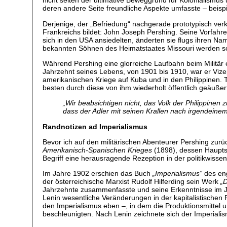
nicht selten der ultimative Beweggrund für Kolonialismus
deren andere Seite freundliche Aspekte umfasste – beispi
Derjenige, der „Befriedung“ nachgerade prototypisch verk
Frankreichs bildet: John Joseph Pershing. Seine Vorfah
sich in den USA ansiedelten, änderten sie flugs ihren Na
bekannten Söhnen des Heimatstaates Missouri werden sol
Während Pershing eine glorreiche Laufbahn beim Militär ei
Jahrzehnt seines Lebens, von 1901 bis 1910, war er Vize
amerikanischen Kriege auf Kuba und in den Philippinen
besten durch diese von ihm wiederholt öffentlich geäu
„
Wir beabsichtigen nicht, das Volk der Philippinen
dass der Adler mit seinen Krallen nach irgendeinem
Randnotizen ad Imperialismus
Bevor ich auf den militärischen Abenteurer Pershing zur
Amerikanisch-Spanischen Krieges
(1898), dessen Hauptsc
Begriff eine herausragende Rezeption in der politikwisse
Im Jahre 1902 erschien das Buch
„Imperialismus“
des eng
der österreichische Marxist Rudolf Hilferding sein Werk
„
Jahrzehnte zusammenfasste und seine Erkenntnisse im J
Lenin wesentliche Veränderungen in der kapitalistischen
den Imperialismus eben –, in dem die Produktionsmittel 
beschleunigten. Nach Lenin zeichnete sich der Imperial