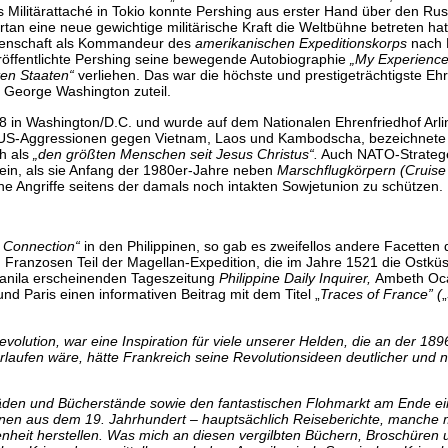
Militärattaché in Tokio konnte Pershing aus erster Hand über den Rus
rtan eine neue gewichtige militärische Kraft die Weltbühne betreten hat
Eigenschaft als Kommandeur des
amerikanischen Expeditionskorps
nach E
röffentlichte Pershing seine bewegende Autobiographie
„My Experience
ten Staaten“
verliehen. Das war die höchste und prestigeträchtigste E
 George Washington zuteil.
in Washington/D.C. und wurde auf dem Nationalen Ehrenfriedhof Arling
US-Aggressionen gegen Vietnam, Laos und Kambodscha, bezeichnete Pro
ch als
„den größten Menschen seit Jesus Christus“.
Auch NATO-Stratege
ein, als sie Anfang der 1980er-Jahre neben
Marschflugkörpern (Cruise 
he Angriffe seitens der damals noch intakten Sowjetunion zu schützen.
 Connection“
in den Philippinen, so gab es zweifellos andere Facetten
 Franzosen Teil der Magellan-Expedition, die im Jahre 1521 die Ostküs
 Manila erscheinenden Tageszeitung
Philippine Daily Inquirer,
Ambeth Oca
 Paris einen informativen Beitrag mit dem Titel „
Traces of France” (
„
olution, war eine Inspiration für viele unserer Helden, die an der 189
laufen wäre, hätte Frankreich seine Revolutionsideen deutlicher und na
.
hläden und Bücherstände sowie den fantastischen Flohmarkt am Ende ei
ppinen aus dem 19. Jahrhundert – hauptsächlich Reiseberichte, manche m
heit herstellen. Was mich an diesen vergilbten Büchern, Broschüren un