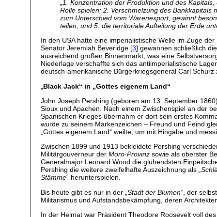
„
1. Konzentration der Produktion und des Kapitals,
Rolle spielen; 2. Verschmelzung des Bankkapitals mi
zum Unterschied vom Warenexport, gewinnt besonder
teilen, und 5. die territoriale Aufteilung der Erde u
In den USA hatte eine imperialistische Welle im Zuge der
Senator Jeremiah Beveridge [
3
] gewannen schließlich di
ausreichend großen Binnenmarkt, was eine Selbstversorg
Niederlage verschaffte sich das antiimperialistische Lag
deutsch-amerikanische Bürgerkriegsgeneral Carl Schurz z
„
Black Jack“ in „Gottes eigenem Land“
John Joseph Pershing (geboren am 13. September 1860) w
Sioux und Apachen. Nach einem Zwischenspiel an der b
Spanischen Krieges übernahm er dort sein erstes Kommand
wurde zu seinem Markenzeichen – Freund und Feind glei
„Gottes eigenem Land“ weilte, um mit Hingabe und messia
Zwischen 1899 und 1913 bekleidete Pershing verschiedene
Militärgouverneur der
Moro-Provinz
sowie als oberster B
Generalmajor Leonard Wood die glühendsten Einpeitsche
Pershing die weitere zweifelhafte Auszeichnung als
„Schl
Stämme
“ herunterspielen.
Bis heute gibt es nur in der
„Stadt der Blumen“
, der selb
Militarismus und Aufstandsbekämpfung, deren Architekten
In der Heimat war Präsident Theodore Roosevelt voll des