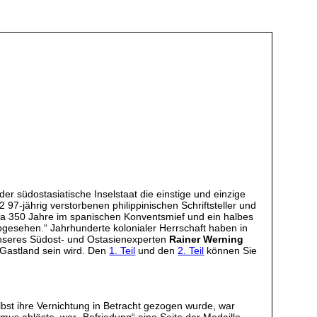
er südostasiatische Inselstaat die einstige und einzige
7-jährig verstorbenen philippinischen Schriftsteller und
etwa 350 Jahre im spanischen Konventsmief und ein halbes
bgesehen.“ Jahrhunderte kolonialer Herrschaft haben in
er unseres Südost- und Ostasienexperten
Rainer Werning
 Gastland sein wird. Den
1. Teil
und den
2. Teil
können Sie
lbst ihre Vernichtung in Betracht gezogen wurde, war