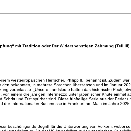
fung“ mit Tradition oder Der Widerspenstigen Zähmung (Teil III)
einem westeuropäischen Herrscher, Philipp II., benannt ist. Zudem war d
s den bekannten, in mehrere Sprachen übersetzten und im Januar 2022 9
merkung veranlasste: „Unsere Landsleute hatten das historische Pech, 
 von einem dreijährigen Intermezzo unter japanischer Knute einmal a
auf Schritt und Tritt spürbar sind. Diese fünfteilige Serie aus der Fed
nd der Internationalen Buchmesse in Frankfurt am Main im Jahre 2025
ser beschönigende Begriff für die Unterwerfung von Völkern, wobei se