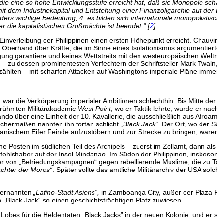
 die eine so hohe Entwicklungsstufe erreicht hat, daß sie Monopole scha
t dem Industriekapital und Entstehung einer Finanzoligarchie auf der Ba
s wichtige Bedeutung; 4. es bilden sich internationale monopolistisch
nter die kapitalistischen Großmächte ist beendet.“ [
2
]
 Einverleibung der Philippinen einen ersten Höhepunkt erreicht. Chauvi
e Oberhand über Kräfte, die im Sinne eines Isolationismus argumentie
ung garantiere und keines Wettstreits mit den westeuropäischen Weltr
er – zu dessen prominentesten Verfechtern der Schriftsteller Mark Twai
ählten – mit scharfen Attacken auf Washingtons imperiale Pläne immerh
ar die Verkörperung imperialer Ambitionen schlechthin. Bis Mitte de
erühmten Militärakademie
West Point
, wo er Taktik lehrte, wurde er n
o über eine Einheit der 10. Kavallerie, die ausschließlich aus Afroa
chermaßen nannten ihn fortan schlicht
„Black Jack“
. Der Ort, wo der 
nischem Eifer Feinde aufzustöbern und zur Strecke zu bringen, waren 
 Posten im südlichen Teil des Archipels – zuerst im Zollamt, dann als
efehlshaber auf der Insel Mindanao. Im Süden der Philippinen, insbeson
r von „Befriedungskampagnen“ gegen rebellierende Muslime, die zu Ta
ächter der Moros“
. Später sollte das amtliche Militärarchiv der USA sol
sternannten
„Latino-Stadt Asiens“,
in Zamboanga City, außer der Plaza R
 „Black Jack“ so einen geschichtsträchtigen Platz zuwiesen.
 Lobes für die Heldentaten „Black Jacks” in der neuen Kolonie, und e