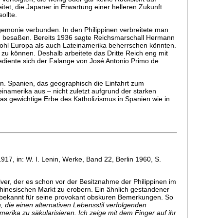
et, die Japaner in Erwartung einer helleren Zukunft
ollte.
Hegemonie verbunden. In den Philippinen verbreitete man
en besaßen. Bereits 1936 sagte Reichsmarschall Hermann
sowohl Europa als auch Lateinamerika beherrschen könnten.
zu können. Deshalb arbeitete das Dritte Reich eng mit
ediente sich der Falange von José Antonio Primo de
. Spanien, das geographisch die Einfahrt zum
einamerika aus – nicht zuletzt aufgrund der starken
as gewichtige Erbe des Katholizismus in Spanien wie in
917, in: W. I. Lenin, Werke, Band 22, Berlin 1960, S.
ver, der es schon vor der Besitznahme der Philippinen im
chinesischen Markt zu erobern. Ein ähnlich gestandener
ar bekannt für seine provokant obskuren Bemerkungen. So
 die einen alternativen Lebensstil verfolgenden
rika zu säkularisieren. Ich zeige mit dem Finger auf ihr