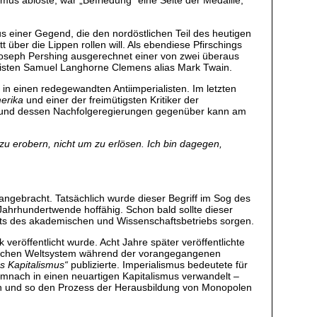
mus ablöste, war „Befriedung“ eine Seite der Medaille,
us einer Gegend, die den nordöstlichen Teil des heutigen
 über die Lippen rollen will. Als ebendiese Pfirschings
n Joseph Pershing ausgerechnet einer von zwei überaus
fisten Samuel Langhorne Clemens alias Mark Twain.
 in einen redegewandten Antiimperialisten. Im letzten
merika
und einer der freimütigsten Kritiker der
ey und dessen Nachfolgeregierungen gegenüber kann am
 zu erobern, nicht um zu erlösen. Ich bin dagegen,
angebracht. Tatsächlich wurde dieser Begriff im Sog des
Jahrhundertwende hoffähig. Schon bald sollte dieser
nseits des akademischen und Wissenschaftsbetriebs sorgen.
eröffentlicht wurde. Acht Jahre später veröffentlichte
stischen Weltsystem während der vorangegangenen
es Kapitalismus“
publizierte. Imperialismus bedeutete für
demnach in einen neuartigen Kapitalismus verwandelt –
rten und so den Prozess der Herausbildung von Monopolen