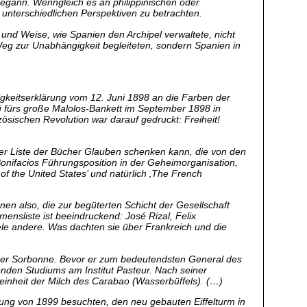
egann. Wenngleich es an philippinischen oder
 unterschiedlichen Perspektiven zu betrachten.
t und Weise, wie Spanien den Archipel verwaltete, nicht
Weg zur Unabhängigkeit begleiteten, sondern Spanien in
igkeitserklärung vom 12. Juni 1898 an die Farben der
nü fürs große Malolos-Bankett im September 1898 in
nzösischen Revolution war darauf gedruckt: Freiheit!
der Liste der Bücher Glauben schenken kann, die von den
Bonifacios Führungsposition in der Geheimorganisation,
f the United States’ und natürlich ‚The French
nen also, die zur begüterten Schicht der Gesellschaft
ensliste ist beeindruckend: José Rizal, Felix
iele andere. Was dachten sie über Frankreich und die
an der Sorbonne. Bevor er zum bedeutendsten General des
nden Studiums am Institut Pasteur. Nach seiner
inheit der Milch des Carabao (Wasserbüffels). (…)
llung von 1899 besuchten, den neu gebauten Eiffelturm in