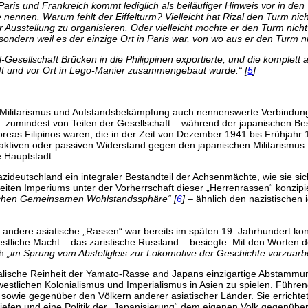
ris und Frankreich kommt lediglich als beiläufiger Hinweis vor in den
 nennen. Warum fehlt der Eiffelturm? Vielleicht hat Rizal den Turm ni
r Ausstellung zu organisieren. Oder vielleicht mochte er den Turm nich
 sondern weil es der einzige Ort in Paris war, von wo aus er den Turm 
el-Gesellschaft Brücken in die Philippinen exportierte, und die komplett
ifft und vor Ort in Lego-Manier zusammengebaut wurde.“ [
5
]
 Militarismus und Aufstandsbekämpfung auch nennenswerte Verbindunge
– zumindest von Teilen der Gesellschaft – während der japanischen Be
reas Filipinos waren, die in der Zeit von Dezember 1941 bis Frühjahr
im aktiven oder passiven Widerstand gegen den japanischen Militarismus
 Hauptstadt.
zideutschland ein integraler Bestandteil der Achsenmächte, wie sie si
tweiten Imperiums unter der Vorherrschaft dieser „Herrenrassen“ konzi
schen Gemeinsamen Wohlstandssphäre“ [
6
]
– ähnlich den nazistischen 
 andere asiatische „Rassen“ war bereits im späten 19. Jahrhundert kon
tliche Macht – das zaristische Russland – besiegte. Mit den Worten de
ch
„im Sprung vom Abstellgleis zur Lokomotive der Geschichte vorzuarbe
oralische Reinheit der Yamato-Rasse and Japans einzigartige Abstamm
stlichen Kolonialismus und Imperialismus in Asien zu spielen. Führen
owie gegenüber den Völkern anderer asiatischer Länder. Sie errichtete
iefen und eine Politik der „Japanisierung“ dem eigenen Volk gegenüber 