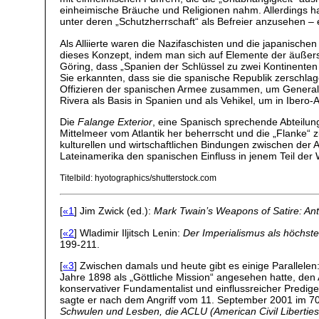
einheimische Bräuche und Religionen nahm. Allerdings ha
unter deren „Schutzherrschaft“ als Befreier anzusehen – 
Als Alliierte waren die Nazifaschisten und die japanisch
dieses Konzept, indem man sich auf Elemente der äußers
Göring, dass „Spanien der Schlüssel zu zwei Kontinenten 
Sie erkannten, dass sie die spanische Republik zerschla
Offizieren der spanischen Armee zusammen, um General 
Rivera als Basis in Spanien und als Vehikel, um in Ibero
Die
Falange Exterior
, eine Spanisch sprechende Abteilu
Mittelmeer vom Atlantik her beherrscht und die „Flanke“ z
kulturellen und wirtschaftlichen Bindungen zwischen der 
Lateinamerika den spanischen Einfluss in jenem Teil der W
Titelbild: hyotographics/shutterstock.com
[
«1
] Jim Zwick (ed.):
Mark Twain’s Weapons of Satire: Anti
[
«2
] Wladimir Iljitsch Lenin:
Der Imperialismus als höchste
199-211.
[
«3
] Zwischen damals und heute gibt es einige Parallele
Jahre 1898 als „Göttliche Mission“ angesehen hatte, den
konservativer Fundamentalist und einflussreicher Predig
sagte er nach dem Angriff vom 11. September 2001 im 70
Schwulen und Lesben, die ACLU (American Civil Liberties