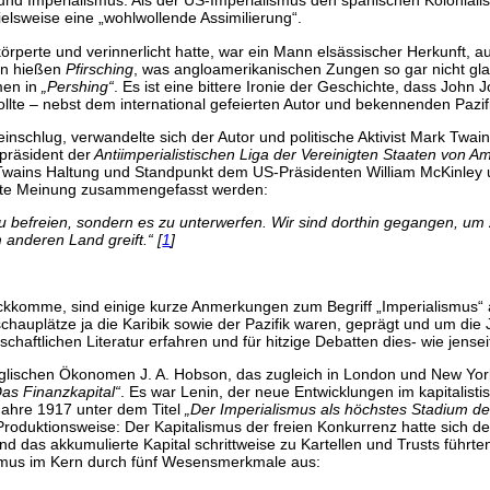
 und Imperialismus. Als der US-Imperialismus den spanischen Kolonialis
elsweise eine „wohlwollende Assimilierung“.
örperte und verinnerlicht hatte, war ein Mann elsässischer Herkunft, a
ren hießen
Pfirsching
, was angloamerikanischen Zungen so gar nicht glatt
men in
„Pershing“
. Es ist eine bittere Ironie der Geschichte, dass Joh
lte – nebst dem international gefeierten Autor und bekennenden Pazi
nschlug, verwandelte sich der Autor und politische Aktivist Mark Twain
präsident der
Antiimperialistischen Liga der Vereinigten Staaten von A
. Twains Haltung und Standpunkt dem US-Präsidenten William McKinl
ßerte Meinung zusammengefasst werden:
 zu befreien, sondern es zu unterwerfen. Wir sind dorthin gegangen, um
 anderen Land greift.“ [
1
]
ückkomme, sind einige kurze Anmerkungen zum Begriff „Imperialismus“ 
hauplätze ja die Karibik sowie der Pazifik waren, geprägt und um die 
nschaftlichen Literatur erfahren und für hitzige Debatten dies- wie je
lischen Ökonomen J. A. Hobson, das zugleich in London und New York v
Das Finanzkapital“
. Es war Lenin, der neue Entwicklungen im kapitali
ahre 1917 unter dem Titel
„Der Imperialismus als höchstes Stadium d
 Produktionsweise: Der Kapitalismus der freien Konkurrenz hatte sich 
und das akkumulierte Kapital schrittweise zu Kartellen und Trusts füh
ismus im Kern durch fünf Wesensmerkmale aus: