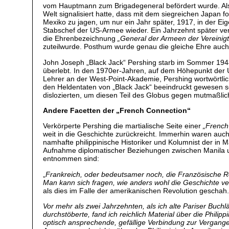
vom Hauptmann zum Brigadegeneral befördert wurde. Als 
Welt signalisiert hatte, dass mit dem siegreichen Japan fo
Mexiko zu jagen, um nur ein Jahr später, 1917, in der 
Stabschef der US-Armee wieder. Ein Jahrzehnt später ve
die Ehrenbezeichnung
„General der Armeen der Vereinig
zuteilwurde. Posthum wurde genau die gleiche Ehre auch
John Joseph „Black Jack“ Pershing starb im Sommer 1948 
überlebt. In den 1970er-Jahren, auf dem Höhepunkt der 
Lehrer an der West-Point-Akademie, Pershing wortwörtli
den Heldentaten von „Black Jack“ beeindruckt gewesen s
dislozierten, um diesen Teil des Globus gegen mutmaßlic
Andere Facetten der „French Connection“
Verkörperte Pershing die martialische Seite einer
„French
weit in die Geschichte zurückreicht. Immerhin waren auch
namhafte philippinische Historiker und Kolumnist der in
Aufnahme diplomatischer Beziehungen zwischen Manila und
entnommen sind:
„
Frankreich, oder bedeutsamer noch, die Französische Rev
Man kann sich fragen, wie anders wohl die Geschichte ver
als dies im Falle der amerikanischen Revolution geschah
Vor mehr als zwei Jahrzehnten, als ich alte Pariser Buc
durchstöberte, fand ich reichlich Material über die Phili
optisch ansprechende, gefällige Verbindung zur Vergangen