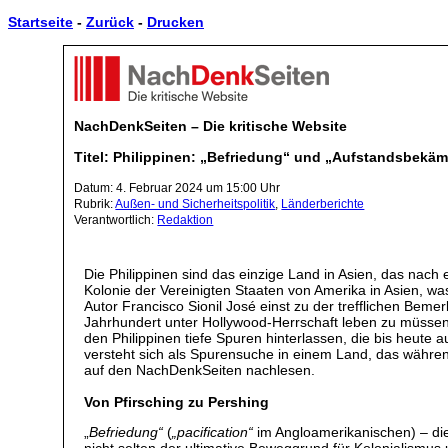
Startseite
-
Zurück
-
Drucken
NachDenkSeiten – Die kritische Website
Titel: Philippinen: „Befriedung“ und „Aufstandsbekämp
Datum: 4. Februar 2024 um 15:00 Uhr
Rubrik:
Außen- und Sicherheitspolitik
,
Länderberichte
Verantwortlich:
Redaktion
Die Philippinen sind das einzige Land in Asien, das nach 
Kolonie der Vereinigten Staaten von Amerika in Asien, wa
Autor Francisco Sionil José einst zu der trefflichen Be
Jahrhundert unter Hollywood-Herrschaft leben zu müssen,
den Philippinen tiefe Spuren hinterlassen, die bis heute 
versteht sich als Spurensuche in einem Land, das währe
auf den NachDenkSeiten nachlesen.
Von Pfirsching zu Pershing
„
Befriedung“
(
„pacification“
im Angloamerikanischen) – die