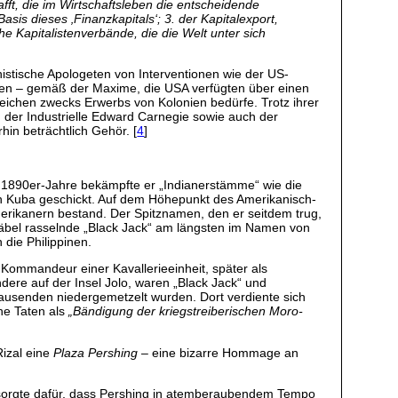
fft, die im Wirtschaftsleben die entscheidende
sis dieses ‚Finanzkapitals‘; 3. der Kapitalexport,
e Kapitalistenverbände, die die Welt unter sich
nistische Apologeten von Interventionen wie der US-
rten – gemäß der Maxime, die USA verfügten über einen
eichen zwecks Erwerbs von Kolonien bedürfe. Trotz ihrer
n, der Industrielle Edward Carnegie sowie auch der
in beträchtlich Gehör. [
4
]
r 1890er-Jahre bekämpfte er „Indianerstämme“ wie die
ach Kuba geschickt. Auf dem Höhepunkt des Amerikanisch-
merikanern bestand. Der Spitznamen, den er seitdem trug,
Säbel rasselnde „Black Jack“ am längsten im Namen von
die Philippinen.
 Kommandeur einer Kavallerieeinheit, später als
dere auf der Insel Jolo, waren „Black Jack“ und
usenden niedergemetzelt wurden. Dort verdiente sich
che Taten als
„Bändigung der kriegstreiberischen Moro-
izal eine
Plaza Pershing
– eine bizarre Hommage an
r sorgte dafür, dass Pershing in atemberaubendem Tempo