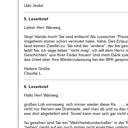
Udo Jeske
5. Leserbrief
Lieber Herr Warweg,
Stop! Hände hoch! Sie sind enttarnt! Als russischer “Pre
insgeheim immer schon vermutet habe, hähä. Des Erlauc
lässt keinen Zweifel zu: Sie sind der “andere”, der bis g
liebt! Na, ich sage lieber, “nicht mag”, ich will dem Herr
Geschichten” aus Ihrer Feder freuen! Und mein Dank zulet
das Urteil über Ihre Wiederzulassung bei der BPK gespro
Heitere Grüße
Claudia L.
6. Leserbrief
Hallo Herr Warweg,
großes Lob vorneweg: sich immer wieder diese Ka……..ien
nicht nur Nerven wie Drahtseile, weil man ab und zu das in
was dort abgeliefert wird. Soviel kann man sich gar nicht
So gesehen sind Sie ein “Wahrheitskundschafter” in der Re
“heben” (wohl auf ein noch immer nicht erreichtes unter