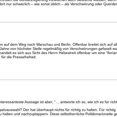
 dort nur schwerlich – wie sonst üblich – als Verschwörung oder Querd
 dem Weg nach Warschau und Berlin. Offenbar breitet sich auf alle
 Jahre von höchster Stelle regelmäßig von Verschwörungen gefaselt wurd
ndelt es sich aus Sicht des Herrn Hebestreit offenbar um eine “floria
für die Pressefreiheit.
teressanteste Aussage ist aber; “….antworte ich so, wie ich es für richt
tivauswahl? Der hat überhaupt nichts für richtig zu halten. Für richtig
u halten und nachzuplappern. Diese selbstherrliche Politikmarionette g