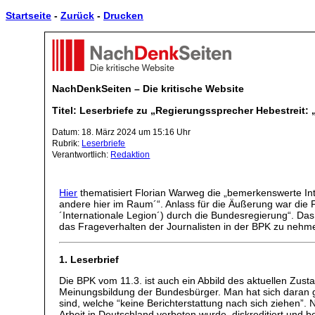
Startseite
-
Zurück
-
Drucken
NachDenkSeiten – Die kritische Website
Titel: Leserbriefe zu „Regierungssprecher Hebestreit:
Datum: 18. März 2024 um 15:16 Uhr
Rubrik:
Leserbriefe
Verantwortlich:
Redaktion
Hier
thematisiert Florian Warweg die „bemerkenswerte Int
andere hier im Raum´“. Anlass für die Äußerung war die 
´Internationale Legion´) durch die Bundesregierung“. Das 
das Frageverhalten der Journalisten in der BPK zu nehme
1. Leserbrief
Die BPK vom 11.3. ist auch ein Abbild des aktuellen Zus
Meinungsbildung der Bundesbürger. Man hat sich daran ge
sind, welche “keine Berichterstattung nach sich ziehen”.
Arbeit in Deutschland verboten wurde, diskreditiert und