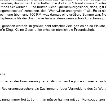
wurden, das ist den Herrschaften, die dort zum “Desinformieren” antret
dort das Schwurbler – und mutmaßliche Querdenkergesindel, dass, igitt 
emeinschaft” zersetzen, den “Wehrwillen untergraben” will. Es ist nic
 Rechnung über rund 700 RM, was damals eine größere Summe war. N
hspfennige für die Briefmarke heraus, denn wenn schon Abrechnung, d
 geholfen werden. In großer, sehr toitscher Zeit, gab es da so Plakate,
o´n Ding. Kleine Geschenke erhalten nämlich die Freundschaft.
rage:
immer an der Finanzierung der ausländischen Legion – ich meine, so he
s Regierungssprechers als Zustimmung (oder Vermeidung des Ja-Wor
Meinung immer frei äußern, man müsse halt nur mit den Konsequenze