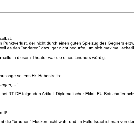
selbst.
en Punktverlust, der nicht durch einen guten Spielzug des Gegners er
 weil es den “anderen” dazu gar nicht bedurfte, um sich maximal lächer
aille in diesem Theater war die eines Lindners würdig:
aussage seitens Hr. Hebestreits:
rungen,…”
ts bei RT DE folgenden Artikel: Diplomatischer Eklat: EU-Botschafter s
 II!
mmt die “braunen” Flecken nicht wahr und im Falle Israel ist man von d