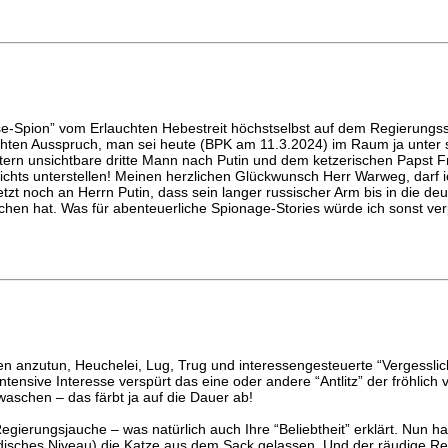
sse-Spion” vom Erlauchten Hebestreit höchstselbst auf dem Regierungssp
hten Ausspruch, man sei heute (BPK am 11.3.2024) im Raum ja unter 
estern unsichtbare dritte Mann nach Putin und dem ketzerischen Papst Fr
n nichts unterstellen! Meinen herzlichen Glückwunsch Herr Warweg, darf 
zt noch an Herrn Putin, dass sein langer russischer Arm bis in die deu
chen hat. Was für abenteuerliche Spionage-Stories würde ich sonst ve
 anzutun, Heuchelei, Lug, Trug und interessengesteuerte “Vergesslich
tensive Interesse verspürt das eine oder andere “Antlitz” der fröhlich 
 waschen – das färbt ja auf die Dauer ab!
gierungsjauche – was natürlich auch Ihre “Beliebtheit” erklärt. Nun ha
irdisches Niveau) die Katze aus dem Sack gelassen. Und der räudige R