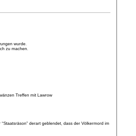
zwungen wurde.
lich zu machen.
chwänzen Treffen mit Lawrow
er “Staatsräson” derart geblendet, dass der Völkermord im