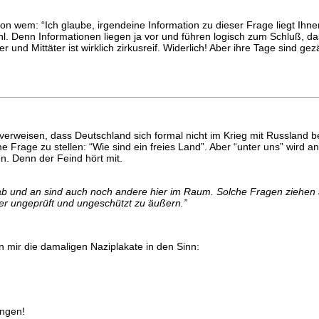
n wem: “Ich glaube, irgendeine Information zu dieser Frage liegt Ihne
 Denn Informationen liegen ja vor und führen logisch zum Schluß, das
 und Mittäter ist wirklich zirkusreif. Widerlich! Aber ihre Tage sind gezä
verweisen, dass Deutschland sich formal nicht im Krieg mit Russland be
me Frage zu stellen: “Wie sind ein freies Land”. Aber “unter uns” wird
n. Denn der Feind hört mit.
ab und an sind auch noch andere hier im Raum. Solche Fragen ziehen 
er ungeprüft und ungeschützt zu äußern.”
 mir die damaligen Naziplakate in den Sinn:
ängen!