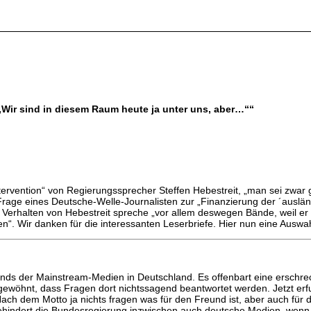
 „Wir sind in diesem Raum heute ja unter uns, aber…““
ervention“ von Regierungssprecher Steffen Hebestreit, „man sei zwar 
Frage eines Deutsche-Welle-Journalisten zur „Finanzierung der ´auslän
Verhalten von Hebestreit spreche „vor allem deswegen Bände, weil er hi
n“. Wir danken für die interessanten Leserbriefe. Hier nun eine Auswa
tands der Mainstream-Medien in Deutschland. Es offenbart eine erschr
wöhnt, dass Fragen dort nichtssagend beantwortet werden. Jetzt erfuh
 Nach dem Motto ja nichts fragen was für den Freund ist, aber auch fü
 behindert die Bundesregierung inzwischen auch deutsche Medien, wenn