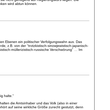
enken wird abtun können.
n Ebenen ein politischer Verfolgungswahn aus. Das
e, z.B. von der “trotzkistisch-sinowjewistisch-japanisch-
nistisch-müllerizistisch-russische Verschwörung” … Im
ig halte.”
 halten die Amtsinhaber und das Volk (also in einer
ehört auf seine wirkliche Größe zurecht gestutzt, denn