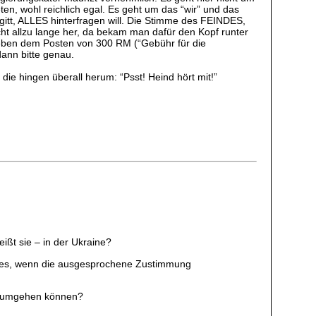
en, wohl reichlich egal. Es geht um das “wir” und das
igitt, ALLES hinterfragen will. Die Stimme des FEINDES,
ht allzu lange her, da bekam man dafür den Kopf runter
eben dem Posten von 300 RM (“Gebühr für die
ann bitte genau.
 die hingen überall herum: “Psst! Heind hört mit!”
ißt sie – in der Ukraine?
tes, wenn die ausgesprochene Zustimmung
n umgehen können?