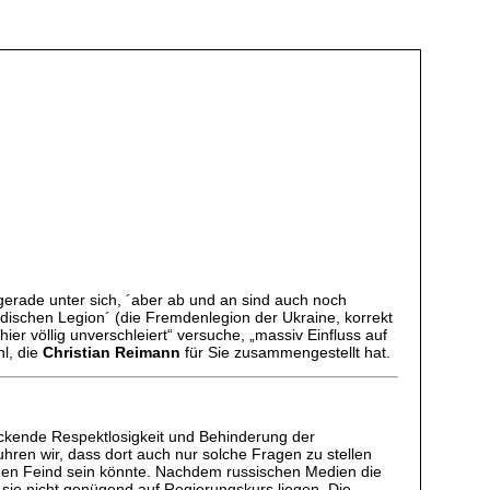
gerade unter sich, ´aber ab und an sind auch noch
dischen Legion´ (die Fremdenlegion der Ukraine, korrekt
er völlig unverschleiert“ versuche, „massiv Einfluss auf
hl, die
Christian Reimann
für Sie zusammengestellt hat.
eckende Respektlosigkeit und Behinderung der
ren wir, dass dort auch nur solche Fragen zu stellen
r den Feind sein könnte. Nachdem russischen Medien die
 sie nicht genügend auf Regierungskurs liegen. Die