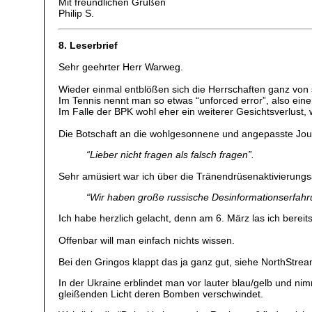
Mit freundlichen Grüßen
Philip S.
8. Leserbrief
Sehr geehrter Herr Warweg.
Wieder einmal entblößen sich die Herrschaften ganz von 
Im Tennis nennt man so etwas “unforced error”, also ein
Im Falle der BPK wohl eher ein weiterer Gesichtsverlust,
Die Botschaft an die wohlgesonnene und angepasste Journ
“Lieber nicht fragen als falsch fragen”.
Sehr amüsiert war ich über die Tränendrüsenaktivierungs
“Wir haben große russische Desinformationserfah
Ich habe herzlich gelacht, denn am 6. März las ich berei
Offenbar will man einfach nichts wissen.
Bei den Gringos klappt das ja ganz gut, siehe NorthStream
In der Ukraine erblindet man vor lauter blau/gelb und ni
gleißenden Licht deren Bomben verschwindet.