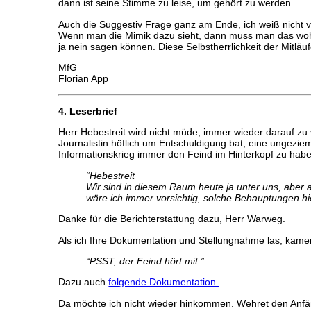
dann ist seine Stimme zu leise, um gehört zu werden.
Auch die Suggestiv Frage ganz am Ende, ich weiß nicht vo
Wenn man die Mimik dazu sieht, dann muss man das wohl.
ja nein sagen können. Diese Selbstherrlichkeit der Mitläufer
MfG
Florian App
4. Leserbrief
Herr Hebestreit wird nicht müde, immer wieder darauf zu 
Journalistin höflich um Entschuldigung bat, eine ungezie
Informationskrieg immer den Feind im Hinterkopf zu habe
“Hebestreit
Wir sind in diesem Raum heute ja unter uns, aber 
wäre ich immer vorsichtig, solche Behauptungen hi
Danke für die Berichterstattung dazu, Herr Warweg.
Als ich Ihre Dokumentation und Stellungnahme las, kamen
“PSST, der Feind hört mit ”
Dazu auch
folgende Dokumentation.
Da möchte ich nicht wieder hinkommen. Wehret den Anf