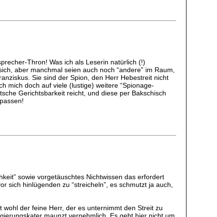
recher-Thron! Was ich als Leserin natürlich (!)
sich, aber manchmal seien auch noch “andere” im Raum,
anziskus. Sie sind der Spion, den Herr Hebestreit nicht
ich mich doch auf viele (lustige) weitere “Spionage-
tsche Gerichtsbarkeit reicht, und diese per Bakschisch
rpassen!
keit” sowie vorgetäuschtes Nichtwissen das erfordert
vor sich hinlügenden zu “streicheln”, es schmutzt ja auch,
t wohl der feine Herr, der es unternimmt den Streit zu
egierungskater maunzt vernehmlich. Es geht hier nicht um