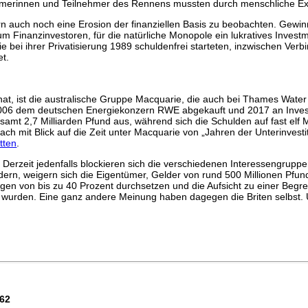
hmerinnen und Teilnehmer des Rennens mussten durch menschliche Exk
n auch noch eine Erosion der finanziellen Basis zu beobachten. Gewinn
um Finanzinvestoren, für die natürliche Monopole ein lukratives Investm
 bei ihrer Privatisierung 1989 schuldenfrei starteten, inzwischen Verb
et.
at, ist die australische Gruppe Macquarie, die auch bei Thames Water ak
006 dem deutschen Energiekonzern RWE abgekauft und 2017 an Invest
samt 2,7 Milliarden Pfund aus, während sich die Schulden auf fast elf 
h mit Blick auf die Zeit unter Macquarie von „Jahren der Unterinvesti
tten
.
. Derzeit jedenfalls blockieren sich die verschiedenen Interessengrup
dern, weigern sich die Eigentümer, Gelder von rund 500 Millionen Pfun
n von bis zu 40 Prozent durchsetzen und die Aufsicht zu einer Begre
wurden. Eine ganz andere Meinung haben dagegen die Briten selbst. U
562