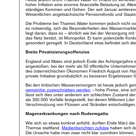
hoher Inflation eine enorme finanzielle Belastung ist. All
ständiges Kommen und Gehen. Der seit Januar amtierende
Wesentlichen angelsächsische Pensionsfonds und Staatsf
Die Probleme bei Thames Water kommen jedoch nicht von u
es notwendig, sich die Besonderheiten des Wassermarkte
liegt daran, dass es – ähnlich wie bei der Versorgung mit
das Netz besitzt, ist Monopolist. Er kann potenzielle K
gesondert geregelt. In Deutschland etwa befindet sich 
Breite Privatisierungsoffensive
England und Wales sind jedoch Ende der Achtzigerjahre e
angestoßen, bei der mehr als 50 öffentliche Unternehmen
des österreichischen Ökonomen Friedrich August von Haye
private Initiative grundsätzlich zu besseren Ergebnissen
Bei den britischen Wasserversorgern ist heute jedoch ge
gemeinhin zugeschrieben werden
– hohe Preise, eine sc
lässt sich dies unter anderem am schlechten Zustand der
als 300.000 Vorfälle festgestellt, bei denen Millionen L
Verschmutzung von Flüssen und Stränden entschuldigen
Magenerkrankungen nach Ruderregatta
Wie sich so etwas konkret anfühlt, durften Ende März die
Themse stattfand.
Medienberichten zufolge
haben sich da
Die Ursache habe man zwar nicht klar zuordnen können, 