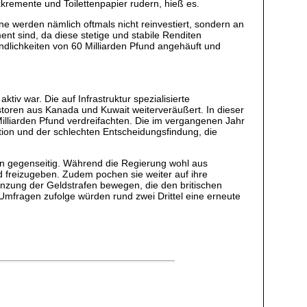
remente und Toilettenpapier rudern, hieß es.
e werden nämlich oftmals nicht reinvestiert, sondern an
ent sind, da diese stetige und stabile Renditen
indlichkeiten von 60 Milliarden Pfund angehäuft und
tiv war. Die auf Infrastruktur spezialisierte
oren aus Kanada und Kuwait weiterveräußert. In dieser
Milliarden Pfund verdreifachten. Die im vergangenen Jahr
tion und der schlechten Entscheidungsfindung, die
pen gegenseitig. Während die Regierung wohl aus
d freizugeben. Zudem pochen sie weiter auf ihre
nzung der Geldstrafen bewegen, die den britischen
mfragen zufolge würden rund zwei Drittel eine erneute