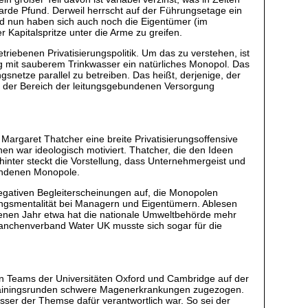
lliarde Pfund. Derweil herrscht auf der Führungsetage ein
nd nun haben sich auch noch die Eigentümer (im
apitalspritze unter die Arme zu greifen.
iebenen Privatisierungspolitik. Um das zu verstehen, ist
g mit sauberem Trinkwasser ein natürliches Monopol. Das
gsnetze parallel zu betreiben. Das heißt, derjenige, der
ird der Bereich der leitungsgebundenen Versorgung
argaret Thatcher eine breite Privatisierungsoffensive
en war ideologisch motiviert. Thatcher, die den Ideen
inter steckt die Vorstellung, dass Unternehmergeist und
bundenen Monopole.
negativen Begleiterscheinungen auf, die Monopolen
nungsmentalität bei Managern und Eigentümern. Ablesen
ngenen Jahr etwa hat die nationale Umweltbehörde mehr
 Branchenverband Water UK musste sich sogar für die
den Teams der Universitäten Oxford und Cambridge auf der
 Trainingsrunden schwere Magenerkrankungen zugezogen.
ser der Themse dafür verantwortlich war. So sei der