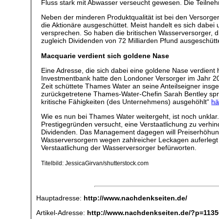
Fluss stark mit Abwasser verseucht gewesen. Die Teilne
Neben der minderen Produktqualität ist bei den Versorger
die Aktionäre ausgeschüttet. Meist handelt es sich dabei 
versprechen. So haben die britischen Wasserversorger, die
zugleich Dividenden von 72 Milliarden Pfund ausgeschütt
Macquarie verdient sich goldene Nase
Eine Adresse, die sich dabei eine goldene Nase verdient h
Investmentbank hatte den Londoner Versorger im Jahr 2
Zeit schüttete Thames Water an seine Anteilseigner insge
zurückgetretene Thames-Water-Chefin Sarah Bentley sprac
kritische Fähigkeiten (des Unternehmens) ausgehöhlt“
hä
Wie es nun bei Thames Water weitergeht, ist noch unklar
Prestigegründen versucht, eine Verstaatlichung zu verhin
Dividenden. Das Management dagegen will Preiserhöhunge
Wasserversorgern wegen zahlreicher Leckagen auferlegt 
Verstaatlichung der Wasserversorger befürworten.
Titelbild: JessicaGirvan/shutterstock.com
Hauptadresse:
http://www.nachdenkseiten.de/
Artikel-Adresse:
http://www.nachdenkseiten.de/?p=113