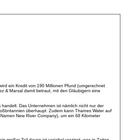
wird ein Kredit von 190 Millionen Pfund (umgerechnet
arez & Marsal damit betraut, mit den Gläubigern eine
 handelt. Das Unternehmen ist nämlich nicht nur der
Großbritannien überhaupt. Zudem kann Thames Water auf
em Namen New River Company), um ein 68 Kilometer
 großer Teil davon ist variabel verzinst, was in Zeiten