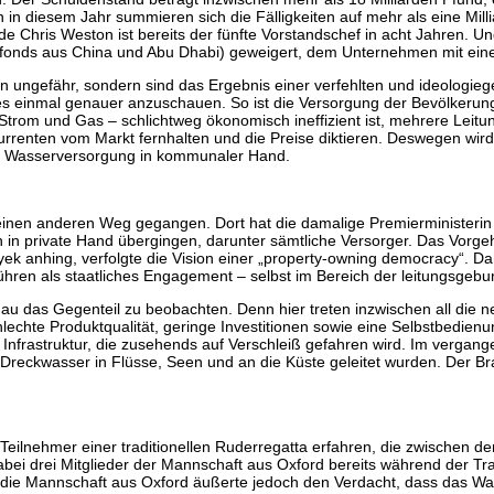
ein in diesem Jahr summieren sich die Fälligkeiten auf mehr als eine Mi
 Chris Weston ist bereits der fünfte Vorstandschef in acht Jahren. U
onds aus China und Abu Dhabi) geweigert, dem Unternehmen mit einer K
ngefähr, sondern sind das Ergebnis einer verfehlten und ideologiegetr
s einmal genauer anzuschauen. So ist die Versorgung der Bevölkerun
 Strom und Gas – schlichtweg ökonomisch ineffizient ist, mehrere Leitun
onkurrenten vom Markt fernhalten und die Preise diktieren. Deswegen w
die Wasserversorgung in kommunaler Hand.
inen anderen Weg gegangen. Dort hat die damalige Premierministerin M
 in private Hand übergingen, darunter sämtliche Versorger. Das Vorgeh
k anhing, verfolgte die Vision einer „property-owning democracy“. Dah
 führen als staatliches Engagement – selbst im Bereich der leitungsge
nau das Gegenteil zu beobachten. Denn hier treten inzwischen all die 
hlechte Produktqualität, geringe Investitionen sowie eine Selbstbedie
 Infrastruktur, die zusehends auf Verschleiß gefahren wird. Im verga
iter Dreckwasser in Flüsse, Seen und an die Küste geleitet wurden. Der
.
 Teilnehmer einer traditionellen Ruderregatta erfahren, die zwischen 
bei drei Mitglieder der Mannschaft aus Oxford bereits während der
die Mannschaft aus Oxford äußerte jedoch den Verdacht, dass das Was