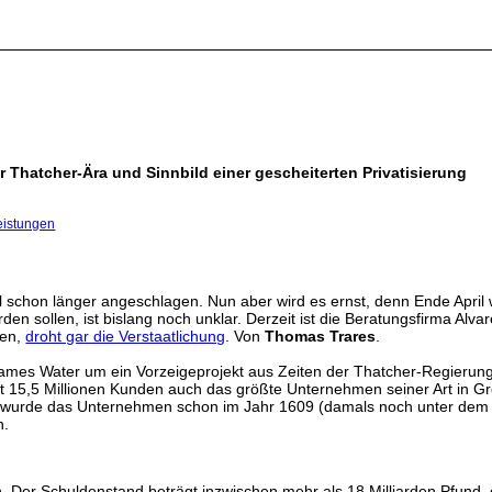
r Thatcher-Ära und Sinnbild einer gescheiterten Privatisierung
Leistungen
l schon länger angeschlagen. Nun aber wird es ernst, denn Ende April 
rden sollen, ist bislang noch unklar. Derzeit ist die Beratungsfirma Alv
ben,
droht gar die Verstaatlichung
. Von
Thomas Trares
.
hames Water um ein Vorzeigeprojekt aus Zeiten der Thatcher-Regierung
t 15,5 Millionen Kunden auch das größte Unternehmen seiner Art in 
det wurde das Unternehmen schon im Jahr 1609 (damals noch unter d
n.
er Schuldenstand beträgt inzwischen mehr als 18 Milliarden Pfund, ein