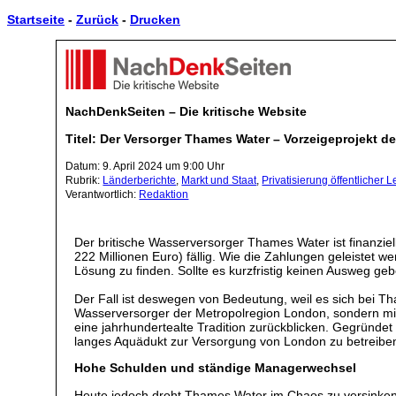
Startseite
-
Zurück
-
Drucken
NachDenkSeiten – Die kritische Website
Titel: Der Versorger Thames Water – Vorzeigeprojekt de
Datum: 9. April 2024 um 9:00 Uhr
Rubrik:
Länderberichte
,
Markt und Staat
,
Privatisierung öffentlicher 
Verantwortlich:
Redaktion
Der britische Wasserversorger Thames Water ist finanziel
222 Millionen Euro) fällig. Wie die Zahlungen geleistet we
Lösung zu finden. Sollte es kurzfristig keinen Ausweg ge
Der Fall ist deswegen von Bedeutung, weil es sich bei T
Wasserversorger der Metropolregion London, sondern mi
eine jahrhundertealte Tradition zurückblicken. Gegrün
langes Aquädukt zur Versorgung von London zu betreibe
Hohe Schulden und ständige Managerwechsel
Heute jedoch droht Thames Water im Chaos zu versinken. D