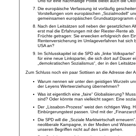
Und für eine nachhaltige Politik bleibt auch die Öko
Die europäische Verfassung ist vorläufig gescheit
Vorstellungen vom europäischen „Sozialmodell“ und
gemeinsamen europäischen Grundsatzprogramm der
Nach den Leitsätzen soll neben der gesetzlichen Al
erst mal die Erfahrungen mit der Riester-Rente a
Früchte getragen: Sie erwecken erfolgreich den Ein
Rentenversicherung im Umlageverfahren hat sich be
USA an?
Im Schlusskapitel ist die SPD als „linke Volkspartei
für eine neue Linkspartei, die sich dort auf Dauer e
„demokratischen Sozialismus“, der in den Leitsätze
Zum Schluss noch ein paar Sottisen an die Adresse der A
Warum nennen wir unter den geistigen Wurzeln uns
der Leyens Werteerziehung übernehmen?
Was ist eigentlich eine „faire“ Globalisierung? M
sind? Oder könnte man vielleicht sagen: Eine sozia
Der „Lissabon-Prozess“ weist den richtigen Weg. H
Einbürgerungstest passen. Und mit der „Finanzarch
Die SPD will die „Soziale Marktwirtschaft erneuern“.
neoliberale Kampagne, in der Medien und Wissensch
unseren Begriffen nicht auf den Leim gehen.