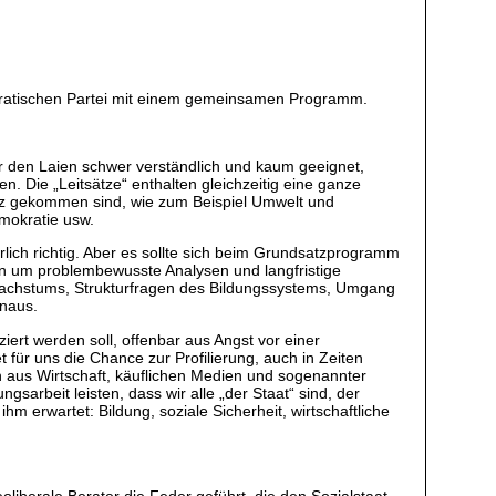
okratischen Partei mit einem gemeinsamen Programm.
ür den Laien schwer verständlich und kaum geeignet,
. Die „Leitsätze“ enthalten gleichzeitig eine ganze
urz gekommen sind, wie zum Beispiel Umwelt und
emokratie usw.
ich richtig. Aber es sollte sich beim Grundsatzprogramm
n um problembewusste Analysen und langfristige
tswachstums, Strukturfragen des Bildungssystems, Umgang
inaus.
ert werden soll, offenbar aus Angst vor einer
für uns die Chance zur Profilierung, auch in Zeiten
n aus Wirtschaft, käuflichen Medien und sogenannter
arbeit leisten, dass wir alle „der Staat“ sind, der
m erwartet: Bildung, soziale Sicherheit, wirtschaftliche
iberale Berater die Feder geführt, die den Sozialstaat