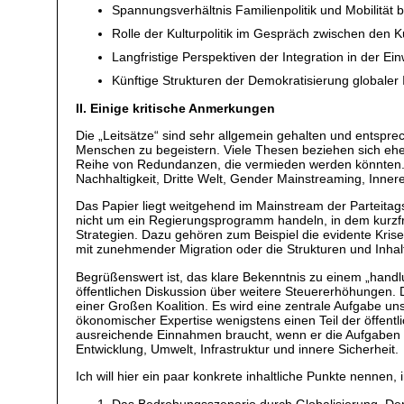
Spannungsverhältnis Familienpolitik und Mobilität bz
Rolle der Kulturpolitik im Gespräch zwischen den K
Langfristige Perspektiven der Integration in der E
Künftige Strukturen der Demokratisierung globale
II. Einige kritische Anmerkungen
Die „Leitsätze“ sind sehr allgemein gehalten und entspr
Menschen zu begeistern. Viele Thesen beziehen sich eher 
Reihe von Redundanzen, die vermieden werden könnten. D
Nachhaltigkeit, Dritte Welt, Gender Mainstreaming, Innere
Das Papier liegt weitgehend im Mainstream der Parteita
nicht um ein Regierungsprogramm handeln, in dem kurzfr
Strategien. Dazu gehören zum Beispiel die evidente Kris
mit zunehmender Migration oder die Strukturen und Inhalt
Begrüßenswert ist, das klare Bekenntnis zu einem „handlu
öffentlichen Diskussion über weitere Steuererhöhungen. 
einer Großen Koalition. Es wird eine zentrale Aufgabe u
ökonomischer Expertise wenigstens einen Teil der öffentl
ausreichende Einnahmen braucht, wenn er die Aufgaben erf
Entwicklung, Umwelt, Infrastruktur und innere Sicherheit.
Ich will hier ein paar konkrete inhaltliche Punkte nennen,
Das Bedrohungsszenario durch Globalisierung, Demo