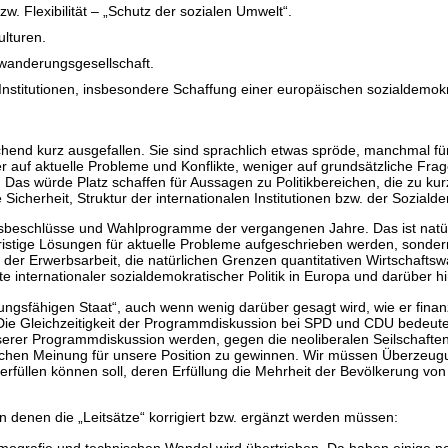
w. Flexibilität – „Schutz der sozialen Umwelt“.
ulturen.
inwanderungsgesellschaft.
r Institutionen, insbesondere Schaffung einer europäischen sozialdem
echend kurz ausgefallen. Sie sind sprachlich etwas spröde, manchmal f
auf aktuelle Probleme und Konflikte, weniger auf grundsätzliche Fragen
as würde Platz schaffen für Aussagen zu Politikbereichen, die zu k
 Sicherheit, Struktur der internationalen Institutionen bzw. der Soziald
gsbeschlüsse und Wahlprogramme der vergangenen Jahre. Das ist natürl
istige Lösungen für aktuelle Probleme aufgeschrieben werden, sonder
e der Erwerbsarbeit, die natürlichen Grenzen quantitativen Wirtschaf
e internationaler sozialdemokratischer Politik in Europa und darüber h
ngsfähigen Staat“, auch wenn wenig darüber gesagt wird, wie er finanzi
Die Gleichzeitigkeit der Programmdiskussion bei SPD und CDU bedeutet 
nserer Programmdiskussion werden, gegen die neoliberalen Seilschafte
ichen Meinung für unsere Position zu gewinnen. Wir müssen Überzeugungs
üllen können soll, deren Erfüllung die Mehrheit der Bevölkerung von ih
 in denen die „Leitsätze“ korrigiert bzw. ergänzt werden müssen:
grafie und technischen Wandel wird übertrieben. Da haben einige neol