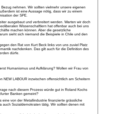
ch Bezug nehmen. Wir sollten vielmehr unsere eigenen
Außerdem ist eine Aussage nötig, dass wir zu einem
isation der SPE.
weiter ausgebaut und verbreitert werden. Warten wir doch
oliberalen Wissenschaftlern hat offenbar auch bei uns
eschäfte machen können. Aber die gesetzliche
rum sieht sich niemand die Beispiele in Chile und den
ht gegen den Rat von Kurt Beck links von uns zuviel Platz
Semantik nachdenken. Das gilt auch für die Definition des
erden dürfe.
n erst Humanismus und Aufklärung? Wollen wir Frau von
 von NEW LABOUR inzwischen offensichtlich am Scheitern
e Frage nach diesem Prozess würde gut in Roland Kochs
nkfurter Banken gemeint?
 eine von der Metallindustrie finanzierte grässliche
 auch Sozialdemokraten tätig. Wir sollten denen mit