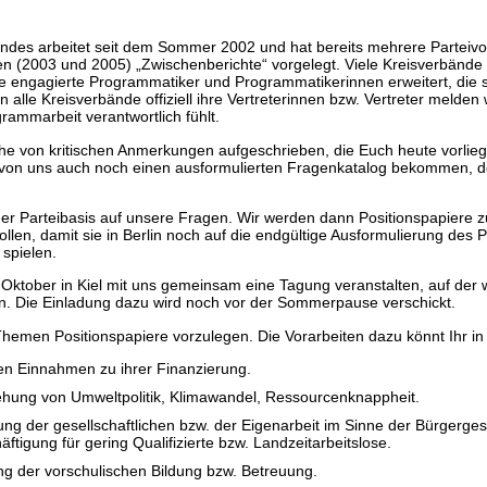
es arbeitet seit dem Sommer 2002 und hat bereits mehrere Parteivo
gen (2003 und 2005) „Zwischenberichte“ vorgelegt. Viele Kreisverbänd
 engagierte Programmatiker und Programmatikerinnen erweitert, die s
alle Kreisverbände offiziell ihre Vertreterinnen bzw. Vertreter melden
rammarbeit verantwortlich fühlt.
ihe von kritischen Anmerkungen aufgeschrieben, die Euch heute vorlie
von uns auch noch einen ausformulierten Fragenkatalog bekommen, der 
r Parteibasis auf unsere Fragen. Wir werden dann Positionspapiere z
llen, damit sie in Berlin noch auf die endgültige Ausformulierung de
 spielen.
Oktober in Kiel mit uns gemeinsam eine Tagung veranstalten, auf der w
n. Die Einladung dazu wird noch vor der Sommerpause verschickt.
hemen Positionspapiere vorzulegen. Die Vorarbeiten dazu könnt Ihr in
hen Einnahmen zu ihrer Finanzierung.
iehung von Umweltpolitik, Klimawandel, Ressourcenknappheit.
ng der gesellschaftlichen bzw. der Eigenarbeit im Sinne der Bürgerges
tigung für gering Qualifizierte bzw. Landzeitarbeitslose.
ng der vorschulischen Bildung bzw. Betreuung.