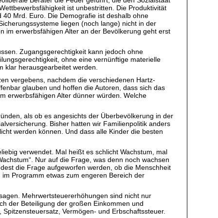
ttbewerbsfähigkeit ist unbestritten. Die Produktivität
nd 40 Mrd. Euro. Die Demografie ist deshalb ohne
Sicherungssysteme liegen (noch lange) nicht in der
en im erwerbsfähigen Alter an der Bevölkerung geht erst
müssen. Zugangsgerechtigkeit kann jedoch ohne
lungsgerechtigkeit, ohne eine vernünftige materielle
 klar herausgearbeitet werden.
ätzen vergebens, nachdem die verschiedenen Hartz-
fenbar glauben und hoffen die Autoren, dass sich das
e im erwerbsfähigen Alter dünner würden. Welche
egründen, als ob es angesichts der Überbevölkerung in der
lversicherung. Bisher hatten wir Familienpolitik anders
licht werden können. Und dass alle Kinder die besten
liebig verwendet. Mal heißt es schlicht Wachstum, mal
es Wachstum“. Nur auf die Frage, was denn noch wachsen
dest die Frage aufgeworfen werden, ob die Menschheit
ig, im Programm etwas zum engeren Bereich der
 sagen. Mehrwertsteuererhöhungen sind nicht nur
 nach der Beteiligung der großen Einkommen und
, Spitzensteuersatz, Vermögen- und Erbschaftssteuer.