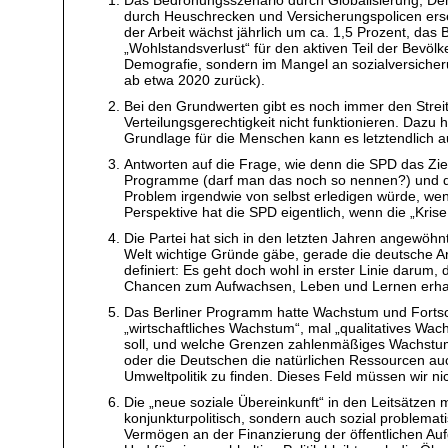
durch Heuschrecken und Versicherungspolicen ersetz
der Arbeit wächst jährlich um ca. 1,5 Prozent, das
„Wohlstandsverlust“ für den aktiven Teil der Bevöl
Demografie, sondern im Mangel an sozialversicherun
ab etwa 2020 zurück).
Bei den Grundwerten gibt es noch immer den Streit
Verteilungsgerechtigkeit nicht funktionieren. Dazu
Grundlage für die Menschen kann es letztendlich
Antworten auf die Frage, wie denn die SPD das Zie
Programme (darf man das noch so nennen?) und die
Problem irgendwie von selbst erledigen würde, wenn
Perspektive hat die SPD eigentlich, wenn die „Kri
Die Partei hat sich in den letzten Jahren angewöhnt
Welt wichtige Gründe gäbe, gerade die deutsche Art
definiert: Es geht doch wohl in erster Linie daru
Chancen zum Aufwachsen, Leben und Lernen erha
Das Berliner Programm hatte Wachstum und Fortschr
„wirtschaftliches Wachstum“, mal „qualitatives Wa
soll, und welche Grenzen zahlenmäßiges Wachstum
oder die Deutschen die natürlichen Ressourcen au
Umweltpolitik zu finden. Dieses Feld müssen wir 
Die „neue soziale Übereinkunft“ in den Leitsätze
konjunkturpolitisch, sondern auch sozial problema
Vermögen an der Finanzierung der öffentlichen Au