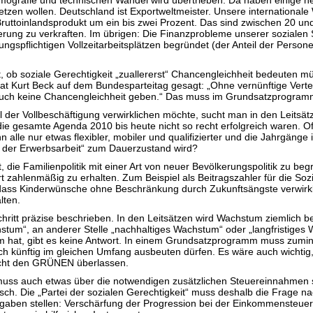
en wollen. Deutschland ist Exportweltmeister. Unsere internationale We
 Bruttoinlandsprodukt um ein bis zwei Prozent. Das sind zwischen 20 u
kerung zu verkraften. Im übrigen: Die Finanzprobleme unserer sozialen 
gspflichtigen Vollzeitarbeitsplätzen begründet (der Anteil der Person
, ob soziale Gerechtigkeit „zuallererst“ Chancengleichheit bedeuten 
 hat Kurt Beck auf dem Bundesparteitag gesagt: „Ohne vernünftige Vertei
 auch keine Chancengleichheit geben.“ Das muss im Grundsatzprogramm
l der Vollbeschäftigung verwirklichen möchte, sucht man in den Leits
 gesamte Agenda 2010 bis heute nicht so recht erfolgreich waren. Of
 alle nur etwas flexibler, mobiler und qualifizierter und die Jahrgäng
se der Erwerbsarbeit“ zum Dauerzustand wird?
, die Familienpolitik mit einer Art von neuer Bevölkerungspolitik zu b
 zahlenmäßig zu erhalten. Zum Beispiel als Beitragszahler für die Sozia
m, dass Kinderwünsche ohne Beschränkung durch Zukunftsängste verwirk
lten.
itt präzise beschrieben. In den Leitsätzen wird Wachstum ziemlich be
chstum“, an anderer Stelle „nachhaltiges Wachstum“ oder „langfristig
 hat, gibt es keine Antwort. In einem Grundsatzprogramm muss zumin
ch künftig im gleichen Umfang ausbeuten dürfen. Es wäre auch wicht
nicht den GRÜNEN überlassen.
n muss auch etwas über die notwendigen zusätzlichen Steuereinnahmen
tisch. Die „Partei der sozialen Gerechtigkeit“ muss deshalb die Frage
fgaben stellen: Verschärfung der Progression bei der Einkommensteuer