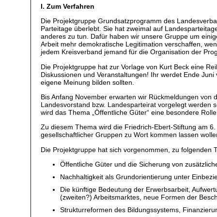
I. Zum Verfahren
Die Projektgruppe Grundsatzprogramm des Landesverband
Parteitage überlebt. Sie hat zweimal auf Landesparteita
anderes zu tun. Dafür haben wir unsere Gruppe um einige
Arbeit mehr demokratische Legitimation verschaffen, wenn 
jedem Kreisverband jemand für die Organisation der Prog
Die Projektgruppe hat zur Vorlage von Kurt Beck eine Re
Diskussionen und Veranstaltungen! Ihr werdet Ende Juni 
eigene Meinung bilden sollten.
Bis Anfang November erwarten wir Rückmeldungen von de
Landesvorstand bzw. Landesparteirat vorgelegt werden so
wird das Thema „Öffentliche Güter“ eine besondere Rolle
Zu diesem Thema wird die Friedrich-Ebert-Stiftung am 6. 
gesellschaftlicher Gruppen zu Wort kommen lassen wolle
Die Projektgruppe hat sich vorgenommen, zu folgenden T
Öffentliche Güter und die Sicherung von zusätzlic
Nachhaltigkeit als Grundorientierung unter Einbez
Die künftige Bedeutung der Erwerbsarbeit, Aufwertu
(zweiten?) Arbeitsmarktes, neue Formen der Beschäf
Strukturreformen des Bildungssystems, Finanzieru