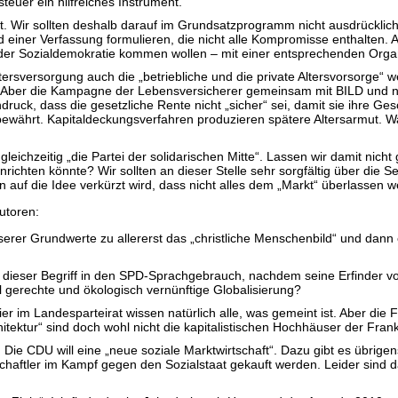
steuer ein hilfreiches Instrument.
ert. Wir sollten deshalb darauf im Grundsatzprogramm nicht ausdrückli
 einer Verfassung formulieren, die nicht alle Kompromisse enthalten. 
 Sozialdemokratie kommen wollen – mit einer entsprechenden Organ
tersversorgung auch die „betriebliche und die private Altersvorsorge“ 
b. Aber die Kampagne der Lebensversicherer gemeinsam mit BILD und ne
druck, dass die gesetzliche Rente nicht „sicher“ sei, damit sie ihre G
währt. Kapitaldeckungsverfahren produzieren spätere Altersarmut. Wa
“ gleichzeitig „die Partei der solidarischen Mitte“. Lassen wir damit nic
inrichten könnte? Wir sollten an dieser Stelle sehr sorgfältig über die 
n auf die Idee verkürzt wird, dass nicht alles dem „Markt“ überlassen w
utoren:
erer Grundwerte zu allererst das „christliche Menschenbild“ und dan
uss dieser Begriff in den SPD-Sprachgebrauch, nachdem seine Erfinder
l gerechte und ökologisch vernünftige Globalisierung?
ier im Landesparteirat wissen natürlich alle, was gemeint ist. Aber di
itektur“ sind doch wohl nicht die kapitalistischen Hochhäuser der Fra
 Die CDU will eine „neue soziale Marktwirtschaft“. Dazu gibt es übrigens
aftler im Kampf gegen den Sozialstaat gekauft werden. Leider sind da