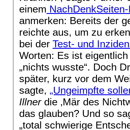
einem
NachDenkSeiten-I
anmerken: Bereits der 
reichte aus, um zu erke
bei der
Test- und Inziden
Worten: Es ist eigentlich
„nichts wusste“. Doch Dr
später, kurz vor dem We
sagte,
„Ungeimpfte sollen
Illner
die ‚Mär des Nichtw
das glauben? Und so sag
„total schwierige Entsch