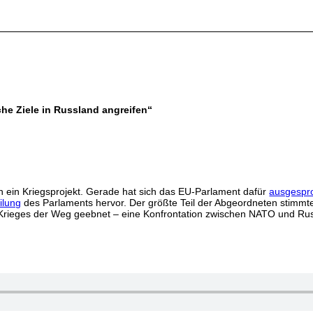
sche Ziele in Russland angreifen“
n ein Kriegsprojekt. Gerade hat sich das EU-Parlament dafür
ausgespr
ilung
des Parlaments hervor. Der größte Teil der Abgeordneten stimmt
es Krieges der Weg geebnet – eine Konfrontation zwischen NATO und Rus