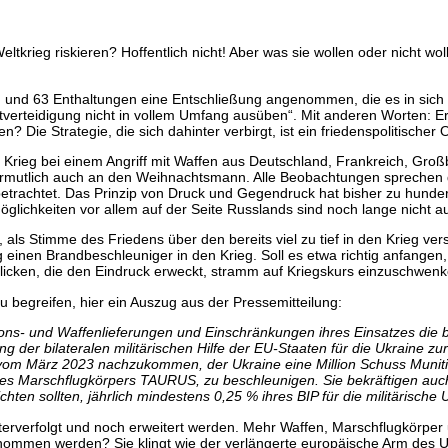
rieg riskieren? Hoffentlich nicht! Aber was sie wollen oder nicht wol
n und 63 Enthaltungen eine Entschließung angenommen, die es in sich 
verteidigung nicht in vollem Umfang ausüben“. Mit anderen Worten: Erl
en? Die Strategie, die sich dahinter verbirgt, ist ein friedenspolitisch
Krieg bei einem Angriff mit Waffen aus Deutschland, Frankreich, Groß
ermutlich auch an den Weihnachtsmann. Alle Beobachtungen sprechen 
 betrachtet. Das Prinzip von Druck und Gegendruck hat bisher zu hunde
öglichkeiten vor allem auf der Seite Russlands sind noch lange nicht a
it, als Stimme des Friedens über den bereits viel zu tief in den Krieg v
ng einen Brandbeschleuniger in den Krieg. Soll es etwa richtig anfange
blicken, die den Eindruck erweckt, stramm auf Kriegskurs einzuschwenk
egreifen, hier ein Auszug aus der Pressemitteilung:
ions- und Waffenlieferungen und Einschränkungen ihres Einsatzes di
 der bilateralen militärischen Hilfe der EU-Staaten für die Ukraine z
 vom März 2023 nachzukommen, der Ukraine eine Million Schuss Munitio
des Marschflugkörpers TAURUS, zu beschleunigen. Sie bekräftigen auc
chten sollten, jährlich mindestens 0,25 % ihres BIP für die militärisch
eiterverfolgt und noch erweitert werden. Mehr Waffen, Marschflugkörper 
nommen werden? Sie klingt wie der verlängerte europäische Arm des US