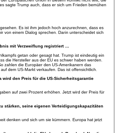
er Europäischen Union in diesem Konflikt nicht teilt, die
fes sagte Trump auch, dass er sich um Frieden bemühen
d gesehen. Es ist ihm jedoch hoch anzurechnen, dass es
r von einem Dialog sprechen. Darin unterscheidet sich
nis mit Verzweiflung registriert …
lkampfs getan oder gesagt hat. Trump ist eindeutig ein
 dass die Hersteller aus der EU es schwer haben werden.
G. So zahlen die Europäer den US-Amerikanern das
auf dem US-Markt verkaufen. Das ist offensichtlich.
 wird den Preis für die US-Sicherheitsgarantie
gaben auf zwei Prozent erhöhen. Jetzt wird der Preis für
u stärken, seine eigenen Verteidigungskapazitäten
heit denken und sich um sie kümmern. Europa hat jetzt