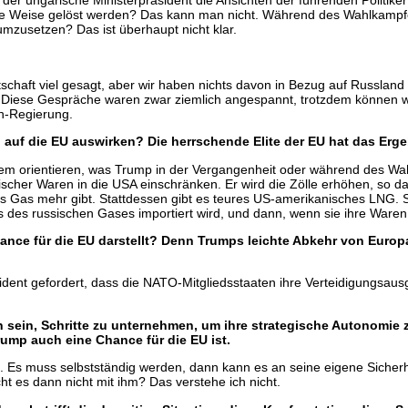
er ungarische Ministerpräsident die Ansichten der führenden Politiker d
ese Weise gelöst werden? Das kann man nicht. Während des Wahlkamp
umzusetzen? Das ist überhaupt nicht klar.
tschaft viel gesagt, aber wir haben nichts davon in Bezug auf Russlan
Diese Gespräche waren zwar ziemlich angespannt, trotzdem können wi
n-Regierung.
auf die EU auswirken? Die herrschende Elite der EU hat das Ergeb
em orientieren, was Trump in der Vergangenheit oder während des Wah
opäischer Waren in die USA einschränken. Er wird die Zölle erhöhen, so
isches Gas mehr gibt. Stattdessen gibt es teures US-amerikanisches LN
 des russischen Gases importiert wird, und dann, wenn sie ihre Waren 
ance für die EU darstellt? Denn Trumps leichte Abkehr von Europa
sident gefordert, dass die NATO-Mitgliedsstaaten ihre Verteidigungsaus
sein, Schritte zu unternehmen, um ihre strategische Autonomie z
ump auch eine Chance für die EU ist.
. Es muss selbstständig werden, dann kann es an seine eigene Sicher
t es dann nicht mit ihm? Das verstehe ich nicht.