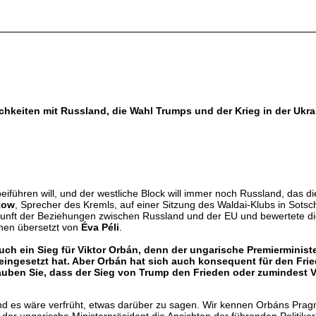
chkeiten mit Russland, die Wahl Trumps und der Krieg in der Ukra
eiführen will, und der westliche Block will immer noch Russland, das di
kow
, Sprecher des Kremls, auf einer Sitzung des Waldai-Klubs in Sots
kunft der Beziehungen zwischen Russland und der EU und bewertete d
hen übersetzt von
Éva Péli
.
auch ein Sieg für Viktor Orbán, denn der ungarische Premierminis
 eingesetzt hat. Aber Orbán hat sich auch konsequent für den Frie
lauben Sie, dass der Sieg von Trump den Frieden oder zumindes
 und es wäre verfrüht, etwas darüber zu sagen. Wir kennen Orbáns Prag