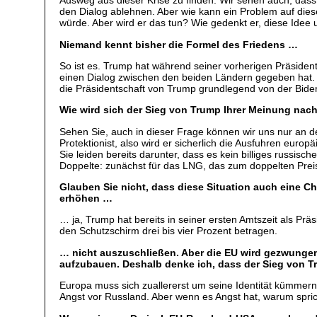
Ausweg aus dieser Krise zu finden. Wir sehen auch, dass d
den Dialog ablehnen. Aber wie kann ein Problem auf di
würde. Aber wird er das tun? Wie gedenkt er, diese Idee 
Niemand kennt bisher die Formel des Friedens …
So ist es. Trump hat während seiner vorherigen Präsiden
einen Dialog zwischen den beiden Ländern gegeben hat. 
die Präsidentschaft von Trump grundlegend von der Bide
Wie wird sich der Sieg von Trump Ihrer Meinung nach 
Sehen Sie, auch in dieser Frage können wir uns nur an d
Protektionist, also wird er sicherlich die Ausfuhren eur
Sie leiden bereits darunter, dass es kein billiges russ
Doppelte: zunächst für das LNG, das zum doppelten Preis
Glauben Sie nicht, dass diese Situation auch eine Ch
erhöhen …
… ja, Trump hat bereits in seiner ersten Amtszeit als Prä
den Schutzschirm drei bis vier Prozent betragen.
… nicht auszuschließen. Aber die EU wird gezwungen 
aufzubauen. Deshalb denke ich, dass der Sieg von Tr
Europa muss sich zuallererst um seine Identität kümmern
Angst vor Russland. Aber wenn es Angst hat, warum sprich