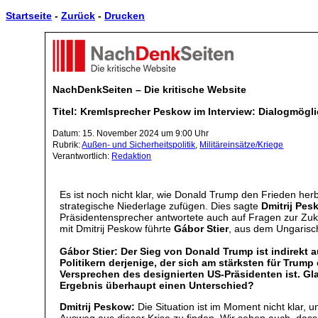
Startseite
-
Zurück
-
Drucken
NachDenkSeiten – Die kritische Website
Titel: Kremlsprecher Peskow im Interview: Dialogmögli
Datum: 15. November 2024 um 9:00 Uhr
Rubrik:
Außen- und Sicherheitspolitik
,
Militäreinsätze/Kriege
Verantwortlich:
Redaktion
Es ist noch nicht klar, wie Donald Trump den Frieden herb
strategische Niederlage zufügen. Dies sagte
Dmitrij Pes
Präsidentensprecher antwortete auch auf Fragen zur Zu
mit Dmitrij Peskow führte
Gábor Stier
, aus dem Ungarisc
Gábor Stier: Der Sieg von Donald Trump ist indirekt 
Politikern derjenige, der sich am stärksten für Trump
Versprechen des designierten US-Präsidenten ist. G
Ergebnis überhaupt einen Unterschied?
Dmitrij Peskow:
Die Situation ist im Moment nicht klar,