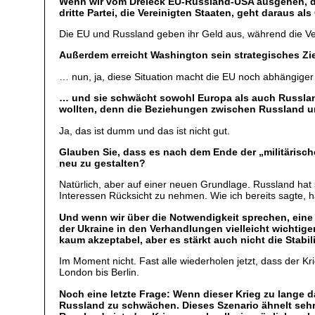
Wenn wir vom Dreieck EU-Russland-USA ausgehen, dann
dritte Partei, die Vereinigten Staaten, geht daraus a
Die EU und Russland geben ihr Geld aus, während die Vere
Außerdem erreicht Washington sein strategisches Zie
… nun, ja, diese Situation macht die EU noch abhängige
… und sie schwächt sowohl Europa als auch Russland.
wollten, denn die Beziehungen zwischen Russland und
Ja, das ist dumm und das ist nicht gut.
Glauben Sie, dass es nach dem Ende der „militärisc
neu zu gestalten?
Natürlich, aber auf einer neuen Grundlage. Russland hat 
Interessen Rücksicht zu nehmen. Wie ich bereits sagte, ha
Und wenn wir über die Notwendigkeit sprechen, eine 
der Ukraine in den Verhandlungen vielleicht wichtige
kaum akzeptabel, aber es stärkt auch nicht die Stabi
Im Moment nicht. Fast alle wiederholen jetzt, dass der 
London bis Berlin.
Noch eine letzte Frage: Wenn dieser Krieg zu lange d
Russland zu schwächen. Dieses Szenario ähnelt sehr 