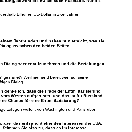
paltung, sowohl die EU als auch Russland. Nur die
erthalb Billionen US-Dollar in zwei Jahren.
t einem Jahrhundert und haben nun erreicht, was sie
 Dialog zwischen den beiden Seiten.
 den Dialog wieder aufzunehmen und die Beziehungen
“ gestartet? Weil niemand bereit war, auf seine
ftigen Dialog.
 denke ich, dass die Frage der Entmilitarisierung
w vom Westen aufgerüstet, und das ist für Russland
eine Chance für eine Entmilitarisierung?
lage zufügen wollen, von Washington und Paris über
, aber das entspricht eher den Interessen der USA,
 Stimmen Sie also zu, dass es im Interesse