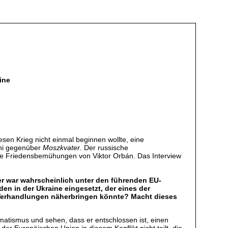
ine
esen Krieg nicht einmal beginnen wollte, eine
chi gegenüber
Moszkvater
. Der russische
ie Friedensbemühungen von Viktor Orbán. Das Interview
ter war wahrscheinlich unter den führenden EU-
den in der Ukraine eingesetzt, der eines der
t Verhandlungen näherbringen könnte? Macht dieses
matismus und sehen, dass er entschlossen ist, einen