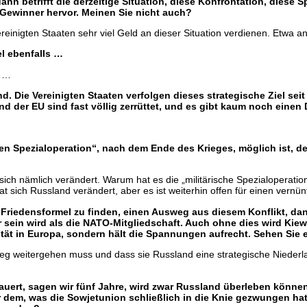
 betrifft die derzeitige Situation, diese Konfrontation, diese S
ls Gewinner hervor. Meinen Sie nicht auch?
inigten Staaten sehr viel Geld an dieser Situation verdienen. Etwa and
l ebenfalls …
r …
 Die Vereinigten Staaten verfolgen dieses strategische Ziel sei
 der EU sind fast völlig zerrüttet, und es gibt kaum noch einen
hen Spezialoperation“, nach dem Ende des Krieges, möglich ist,
sich nämlich verändert. Warum hat es die „militärische Spezialoperation
t sich Russland verändert, aber es ist weiterhin offen für einen vernün
Friedensformel zu finden, einen Ausweg aus diesem Konflikt, dann
r sein wird als die NATO-Mitgliedschaft. Auch ohne dies wird Kie
lität in Europa, sondern hält die Spannungen aufrecht. Sehen Sie 
Krieg weitergehen muss und dass sie Russland eine strategische Nieder
auert, sagen wir fünf Jahre, wird zwar Russland überleben können
dem, was die Sowjetunion schließlich in die Knie gezwungen hat.