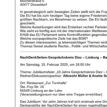
Blücherstraße 6
40477 Düsseldorf
In geostrategisch sehr bewegten Zeiten stellt sich die F
Die EU hat bis zum heutigen Tag keine eigene Friedensin
größten Nachbarn, ins Benehmen zu setzen. Die EU läuft
geschieht.
Welche Auswirkungen wird das Erstarken rechter Partei
Wie sieht es künftig aus mit der internationalen Wettbew
Erfüllt das EU Parlament seine Kontrollfunktion gegenüb
Welche europapolitische Ziele hat das BSW?
Zu diesen interessanten, ja lebenswichtigen Themen wir
Thomas Geisel studierte Rechts-, Politik- und Wirtschaft
NachDenkSeiten-Gesprächskreis Diez – Limburg – B
Am Samstag, 15. Februar 2025, um 18:00 Uhr
Thema: Jubiläumsfeier „10 Jahre Gesprächskreis Diez 
Redner/Diskussionspartner:
Albrecht Müller & Anette S
Ort: Restaurant „Zur Turnhalle“
Ste.-Foy-Str. 16
65549 Limburg an der Lahn
(Veranstaltungsraum nur über eine Treppe erreichbar)
Das Jubiläum: Vor zehn Jahren traf sich erstmals eine 
Denkanstöße der NachDenkSeiten für einen regelmäßige