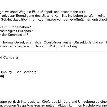
rage, welchen Weg die EU außenpolitisch beschreiten wird.
itiative zur Beendigung des Ukraine-Konflikts ins Leben gerufen, kein
 Gefahr, dass über ihren Kopf hinweg von den Großmächten entschiede
en auf Europa haben?
erbsfähigkeit Europas?
er der Kommission?
d Thomas Geisel, ehemaliger Oberbürgermeister Düsseldorfs und seit 
swissenschaften, u.a. in Harvard (USA) und Freiburg.
ad Camberg
– Limburg – Bad Camberg“
org
Gruppe politisch interessierter Köpfe aus Limburg und Umgebung zu e
n, eigenen Gesprächskreis zu nutzen. Aktuell kommen Nachdenkerinn