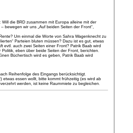
 Will die BRD zusammen mit Europa alleine mit der
 bewegen wir uns „Auf beiden Seiten der Front“,
g, Rente? Um einmal die Worte von Sahra Wagenknecht zu
blierten“ Parteien bluten müssen? Dazu ist es gut, etwas
 evtl. auch zwei Seiten einer Front? Patrik Baab wird
olitik, eben über beide Seiten der Front, berichten.
. Einen Büchertisch wird es geben, Patrik Baab wird
 nach Reihenfolge des Eingangs berücksichtigt.
 etwas essen wollt, bitte kommt frühzeitig (es wird ab
 verzehrt werden, ist keine Raummiete zu begleichen.