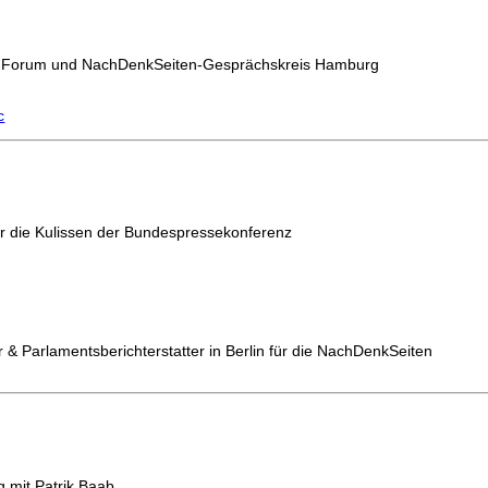
ger Forum und NachDenkSeiten-Gesprächskreis Hamburg
c
er die Kulissen der Bundespressekonferenz
 & Parlamentsberichterstatter in Berlin für die NachDenkSeiten
 mit Patrik Baab