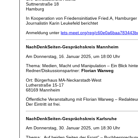
Suttnerstraße 18
Hamburg
In Kooperation von Friedensinitiative Fried.A, Hambur
Journalistin Karin Leukefeld berichtet
Anmeldung unter
lets-meet.org/reg/c60e0a6baa783443b
NachDenkSeiten-Gesprächskreis Mannheim
Am Donnerstag, 16. Januar 2025, um 18:00 Uhr
Thema: Medien, Macht und Manipulation – Ein Blick hint
Redner/Diskussionspartner:
Florian Warweg
Ort: Bürgerhaus MA-Neckarstadt-West
Lutherstraße 15-17
68169 Mannheim
Öffentliche Veranstaltung mit Florian Warweg – Redakteur
Der Eintritt ist frei.
NachDenkSeiten-Gesprächskreis Karlsruhe
Am Donnerstag, 30. Januar 2025, um 18:30 Uhr
Thema: „Auf beiden Seiten der Front” – Buchbesprechung