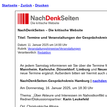
Startseite
-
Zurück
-
Drucken
NachDenkSeiten – Die kritische Website
Titel: Termine und Veranstaltungen der Gesprächskrei
Datum: 11. Januar 2025 um 14:00 Uhr
Rubrik:
Veranstaltungshinweise/Veranstaltungen
Verantwortlich:
Redaktion
An jedem Samstag informieren wir Sie über die Termine 
Mannheim
,
Karlsruhe
,
Düsseldorf
,
Limburg
und
Neue
neue Termine ergänzt. Außerdem bitten wir hiermit auch 
NachDenkSeiten-Gesprächskreis Hamburg |
nachden
Am Donnerstag, 16. Januar 2025, um 18:30 Uhr
Thema: „Über Akteure und Interessen im Nahostkonflikt 
Redner/Diskussionspartner:
Karin Leukefeld
Ort: Christuskirche Altona