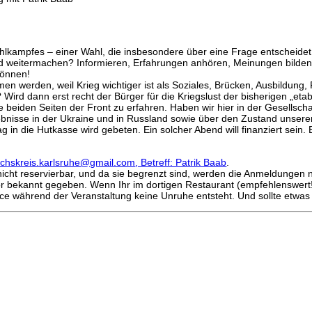
lkampfes – einer Wahl, die insbesondere über eine Frage entscheidet:
 weitermachen? Informieren, Erfahrungen anhören, Meinungen bilden –
können!
en werden, weil Krieg wichtiger ist als Soziales, Brücken, Ausbildun
? Wird dann erst recht der Bürger für die Kriegslust der bisherigen „eta
eiden Seiten der Front zu erfahren. Haben wir hier in der Gesellschaft
nisse in der Ukraine und in Russland sowie über den Zustand unserer P
rag in die Hutkasse wird gebeten. Ein solcher Abend will finanziert sein
chskreis.karlsruhe@gmail.com
, Betreff: Patrik Baab
.
d nicht reservierbar, und da sie begrenzt sind, werden die Anmeldungen
vor bekannt gegeben. Wenn Ihr im dortigen Restaurant (empfehlenswert!)
ice während der Veranstaltung keine Unruhe entsteht. Und sollte etwas