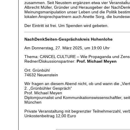
zusammen. Seit Neustem ergänzen etwa vier Veranstalt
Albrecht Müller, Gründer und Herausgeber der NachDenkS
Meinungsmanipulation unser Leben und die Politik besti
lokalen Ansprechpartnern auch Anette Sorg, die bundesw
Der Eintritt ist frei. Um Spenden wird gebeten.
NachDenkSeiten-Gesprächskreis Hohenlohe
Am Donnerstag, 27. März 2025, um 19:00 Uhr
Thema: CANCEL CULTURE – Wie Propaganda und Zensur
Redner/Diskussionspartner:
Prof. Michael Meyen
Ort: Grünbühl
74632 Neuenstein
Wir fragen an diesem Abend nicht, ob und wann die „Vie
2. „Grünbühler Gespräch“
Prof. Michael Meyen
Diplomjournalist und Kommunikationswissenschaftler, se
München
Private Veranstaltung mit begrenzter Teilnehmerzahl, ve
Unkostenbeitrag 12,00 Euro