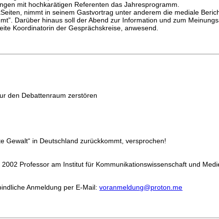
ungen mit hochkarätigen Referenten das Jahresprogramm.
eiten, nimmt in seinem Gastvortrag unter anderem die mediale Berich
mmt”. Darüber hinaus soll der Abend zur Information und zum Meinung
eite Koordinatorin der Gesprächskreise, anwesend.
 den Debattenraum zerstören
rte Gewalt“ in Deutschland zurückkommt, versprochen!
it 2002 Professor am Institut für Kommunikationswissenschaft und Med
rbindliche Anmeldung per E-Mail:
voranmeldung@proton.me