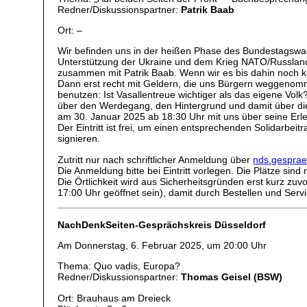
Redner/Diskussionspartner:
Patrik Baab
Ort: –
Wir befinden uns in der heißen Phase des Bundestagswah
Unterstützung der Ukraine und dem Krieg NATO/Russland
zusammen mit Patrik Baab. Wenn wir es bis dahin noch 
Dann erst recht mit Geldern, die uns Bürgern weggenomm
benutzen: Ist Vasallentreue wichtiger als das eigene Volk
über den Werdegang, den Hintergrund und damit über die b
am 30. Januar 2025 ab 18:30 Uhr mit uns über seine Erleb
Der Eintritt ist frei, um einen entsprechenden Solidarbeit
signieren.
Zutritt nur nach schriftlicher Anmeldung über
nds.gesprae
Die Anmeldung bitte bei Eintritt vorlegen. Die Plätze sin
Die Örtlichkeit wird aus Sicherheitsgründen erst kurz zu
17:00 Uhr geöffnet sein), damit durch Bestellen und Serv
NachDenkSeiten-Gesprächskreis Düsseldorf
Am Donnerstag, 6. Februar 2025, um 20:00 Uhr
Thema: Quo vadis, Europa?
Redner/Diskussionspartner:
Thomas Geisel (BSW)
Ort: Brauhaus am Dreieck