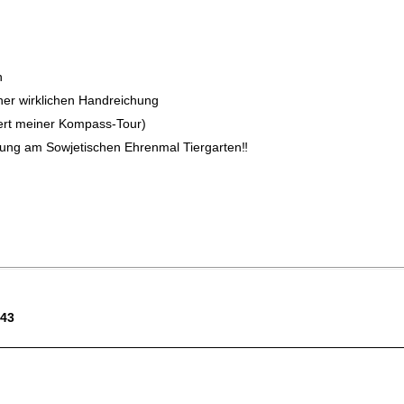
n
ner wirklichen Handreichung
ert meiner Kompass-Tour)
eiung am Sowjetischen Ehrenmal Tiergarten‼
343