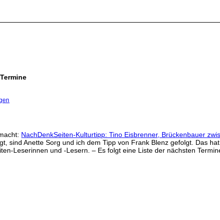
 Termine
ngen
emacht:
NachDenkSeiten-Kulturtipp: Tino Eisbrenner, Brückenbauer zwis
egt, sind Anette Sorg und ich dem Tipp von Frank Blenz gefolgt. Das ha
n-Leserinnen und -Lesern. – Es folgt eine Liste der nächsten Termin