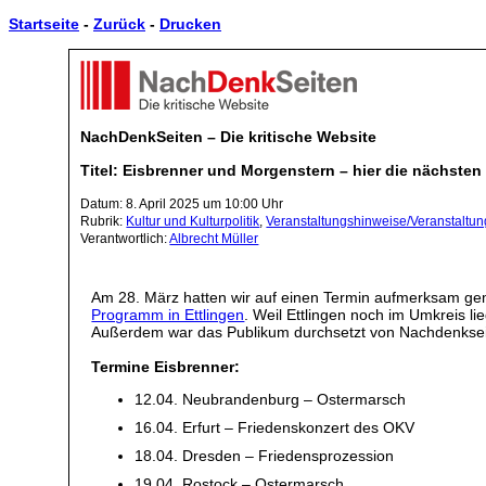
Startseite
-
Zurück
-
Drucken
NachDenkSeiten – Die kritische Website
Titel: Eisbrenner und Morgenstern – hier die nächsten
Datum: 8. April 2025 um 10:00 Uhr
Rubrik:
Kultur und Kulturpolitik
,
Veranstaltungshinweise/Veranstaltu
Verantwortlich:
Albrecht Müller
Am 28. März hatten wir auf einen Termin aufmerksam g
Programm in Ettlingen
. Weil Ettlingen noch im Umkreis li
Außerdem war das Publikum durchsetzt von Nachdenkseite
Termine Eisbrenner:
12.04. Neubrandenburg – Ostermarsch
16.04. Erfurt – Friedenskonzert des OKV
18.04. Dresden – Friedensprozession
19.04. Rostock – Ostermarsch