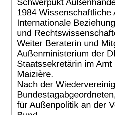
Schwerpukt Außenhandel
1984 Wissenschaftliche A
Internationale Beziehun
und Rechtswissenschaft
Weiter Beraterin und Mi
Außenministerium der D
Staatssekretärin im Amt
Maizière.
Nach der Wiedervereinigu
Bundestagabgeordneten, 
für Außenpolitik an der
Bund.