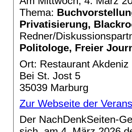
Am Mittwoch, 4. März 2
Thema:
Buchvorstellun
Privatisierung, Blackr
Redner/Diskussionspart
Politologe, Freier Jour
Ort: Restaurant Akdeniz 
Bei St. Jost 5
35039 Marburg
Zur Webseite der Verans
Der NachDenkSeiten-Ges
sich, am 4. März 2026 d