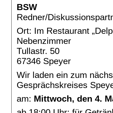
BSW
Redner/Diskussionspart
Ort: Im Restaurant „Delp
Nebenzimmer
Tullastr. 50
67346 Speyer
Wir laden ein zum nächs
Gesprächskreises Spey
am:
Mittwoch, den 4. M
ab 18:00 Uhr: für Geträ